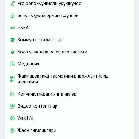
Pro bono-Кўнгилли ҳуқуқшунос
Бепул ҳуқуқий ёрдам ваучери
PSEA
Коммунал хизматлар
Бола ҳуқуқлари ва ёшлар сиёсати
Медиация
Фармацевтика тармоғини ривожлантириш
агентлиги
Қонунчиликдаги янгиликлар
Видео контентлар
Wakil AI
Жаҳон янгиликлари