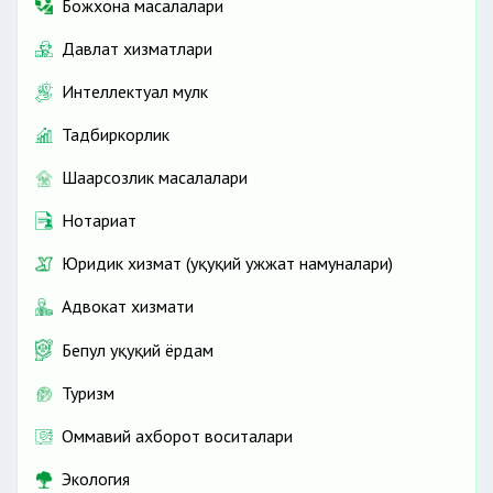
Божхона масалалари
Давлат хизматлари
Интеллектуал мулк
Тадбиркорлик
Шаҳарсозлик масалалари
Нотариат
Юридик хизмат (ҳуқуқий ҳужжат намуналари)
Адвокат хизмати
Бепул ҳуқуқий ёрдам
Туризм
Оммавий ахборот воситалари
Экология