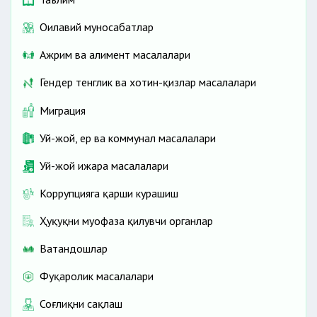
Оилавий муносабатлар
Ажрим ва алимент масалалари
Гендер тенглик ва хотин-қизлар масалалари
Миграция
Уй-жой, ер ва коммунал масалалари
Уй-жой ижара масалалари
Коррупцияга қарши курашиш
Ҳуқуқни муҳофаза қилувчи органлар
Ватандошлар
Фуқаролик масалалари
Соғлиқни сақлаш