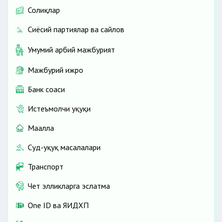
Солиқлар
Сиёсий партиялар ва сайлов
Умумий ҳарбий мажбурият
Мажбурий ижро
Банк соҳаси
Истеъмолчи ҳуқуқи
Маҳалла
Суд-ҳуқуқ масалалари
Транспорт
Чет элликларга эслатма
One ID ва ЯИДХП