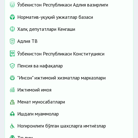
(мавжуд бўлса);
Ўзбекистон Республикаси Адлия вазирлиги
соғлиғининг ҳолати
тўғрисидаги тиббиёт
(психиатрия, наркология ва физиология)
Норматив-ҳуқуқий ҳужжатлар базаси
муассасаларининг маълумотномалари;
Халқ депутатлари Кенгаши
охирги 5 йил ичида
тайёрлаган
спортчилари, уларнинг туман (шаҳар),
Адлия ТВ
вилоят, республика ва халқаро спорт
Ўзбекистон Республикаси Конституцияси
мусобақаларида эришган ютуқларини ҳамда
ўқув-методик фаолиятини тасдиқловчи
Пенсия ва нафақалар
ҳужжатлар нусхалари;
"Инсон" ижтимоий хизматлар марказлари
Ижтимоий ҳимоя
Меҳнат муносабатлари
Ишдаги муаммолар
Ногиронлиги бўлган шахсларга имтиёзлар
Таълим