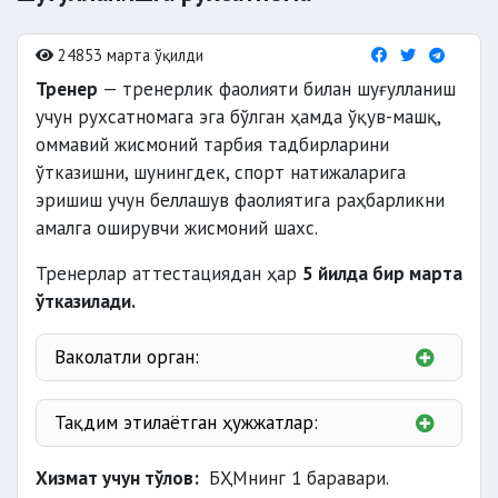
24853 марта ўқилди
Тренер
— тренерлик фаолияти билан шуғулланиш
учун рухсатномага эга бўлган ҳамда ўқув-машқ,
оммавий жисмоний тарбия тадбирларини
ўтказишни, шунингдек, спорт натижаларига
эришиш учун беллашув фаолиятига раҳбарликни
амалга оширувчи жисмоний шахс.
Тренерлар аттестациядан ҳар
5 йилда бир марта
ўтказилади.
Ваколатли орган:
Тақдим этилаётган ҳужжатлар:
Республика комиссияси;
Хизмат учун тўлов:
БҲМнинг 1 баравари.