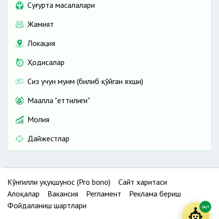
Cуғурта масалалари
Жамият
Локация
Ҳодисалар
Сиз учун муҳим (билиб қўйган яхши)
Маҳалла "еттилиги"
Молия
Дайжестлар
Кўнгилли ҳуқуқшунос (Pro bono)
Сайт харитаси
Алоқалар
Вакансия
Регламент
Реклама бериш
Фойдаланиш шартлари
24/7