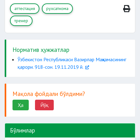
паспорт
аттестация
рухсатнома
ишчи
тренер
орган.
ўқиётганлиги
Норматив ҳужжатлар
тўғрисидаги
Ўзбекистон Республикаси Вазирлар Маҳкамасининг
қарори. 918-сон. 19.11.2019 й.
танлаган спорт тури
Мақола фойдали бўлдими?
Ҳа
Йўқ
иш жойи бўйича тасдиқланган
меҳнат
Бўлимлар
дафтарчасининг нусхаси
ёки ундан кўчирма