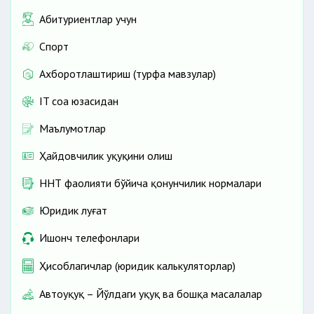
Абитуриентлар учун
Спорт
Ахборотлаштириш (турфа мавзулар)
IT соҳа юзасидан
Маълумотлар
Ҳайдовчилик ҳуқуқини олиш
ННТ фаолияти бўйича қонунчилик нормалари
Юридик луғат
Ишонч телефонлари
Ҳисоблагичлар (юридик калькуляторлар)
Автоҳуқуқ – Йўлдаги ҳуқуқ ва бошқа масалалар