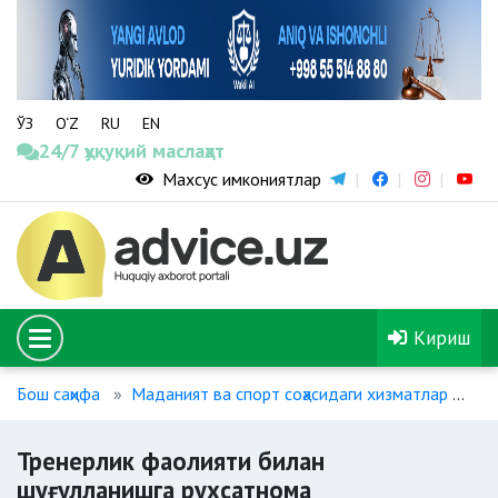
ЎЗ
O‘Z
RU
EN
24/7 ҳуқуқий маслаҳат
Махсус имкониятлар
Кириш
Бош саҳифа
Маданият ва спорт соҳасидаги хизматлар
Тр
Тренерлик фаолияти билан
шуғулланишга рухсатнома