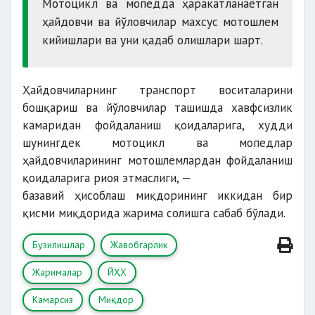
Мотоцикл ва мопедда ҳаракатланаётган
ҳайдовчи ва йўловчилар махсус мотошлем
кийишлари ва уни қадаб олишлари шарт.
Ҳайдовчиларнинг транспорт воситаларини
бошқариш ва йўловчилар ташишда хавфсизлик
камаридан фойдаланиш қоидаларига, худди
шунингдек мотоцикл ва мопедлар
ҳайдовчиларининг мотошлемлардан фойдаланиш
қоидаларига риоя этмаслиги, —
базавий ҳисоблаш миқдорининг иккидан бир
қисми миқдорида жарима солишга сабаб бўлади.
Бузилишлар
Жавобгарлик
Жарималар
ЙҲХ
Камарсиз
Миқдор