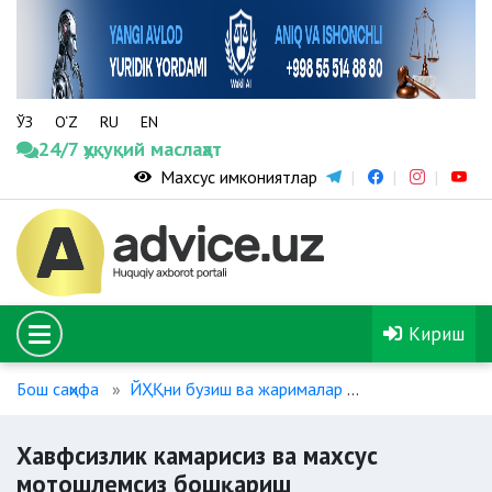
ЎЗ
O‘Z
RU
EN
24/7 ҳуқуқий маслаҳат
Махсус имкониятлар
Кириш
Бош саҳифа
ЙҲҚни бузиш ва жарималар
Хавфсизлик ка
Хавфсизлик камарисиз ва махсус
мотошлемсиз бошқариш