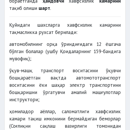
бораётганда
ҳайдовчи
хавфсизлик
камарини
тақиб олиши
шарт
.
Қуйидаги шахсларга хавфсизлик камарини
тақмасликка рухсат берилади:
автомобилнинг орқа ўриндиғидаги 12 ёшгача
бўлган болалар (ушбу Қоидаларнинг 159-бандига
мувофиқ);
ўқув-машқ транспорт воситасини ўқувчи
бошқараётган вақтда автомототранспорт
воситасини ёки шаҳар электр транспортини
бошқаришни ўргатувчи амалий машғулотлар
инструктори;
ҳомиладор аёллар, саломатлиги хавфсизлик
камари тақиш имконини бермайдиган беморлар
(Соғлиқни сақлаш вазирлиги томонидан