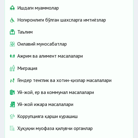
Ишдаги муаммолар
Ногиронлиги бўлган шахсларга имтиёзлар
Таълим
Оилавий муносабатлар
Ажрим ва алимент масалалари
Миграция
Гендер тенглик ва хотин-қизлар масалалари
Уй-жой, ер ва коммунал масалалари
Уй-жой ижара масалалари
Коррупцияга қарши курашиш
Ҳуқуқни муҳофаза қилувчи органлар