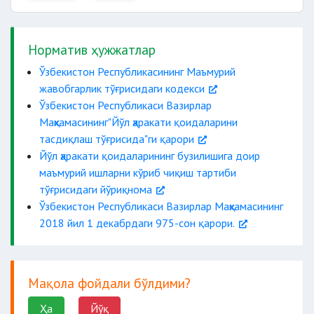
Норматив ҳужжатлар
Ўзбекистон Республикасининг Маъмурий
жавобгарлик тўғрисидаги кодекси
Ўзбекистон Республикаси Вазирлар
Маҳкамасининг"Йўл ҳаракати қоидаларини
тасдиқлаш тўғрисида"ги қарори
Йўл ҳаракати қоидаларининг бузилишига доир
маъмурий ишларни кўриб чиқиш тартиби
тўғрисидаги йўриқнома
Ўзбекистон Республикаси Вазирлар Маҳкамасининг
2018 йил 1 декабрдаги 975-сон қарори.
Мақола фойдали бўлдими?
Ҳа
Йўқ