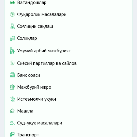
Ватандошлар
Фуқаролик масалалари
Соғлиқни сақлаш
Солиқлар
Умумий ҳарбий мажбурият
Сиёсий партиялар ва сайлов
Банк соҳаси
Мажбурий ижро
Истеъмолчи ҳуқуқи
Маҳалла
Суд-ҳуқуқ масалалари
Транспорт