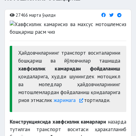
27466 марта ўқилди
Ҳайдовчиларнинг транспорт воситаларини
бошқариш ва йўловчилар ташишда
хавфсизлик камаридан фойдаланиш
қоидаларига, худди шунингдек мотоцикл
ва мопедлар ҳайдовчиларининг
мотошлемлардан фойдаланиш қоидаларига
риоя этмаслик
жаримага
тортила
ди.
Конструкциясида хавфсизлик камарлари
назарда
тутилган транспорт воситаси ҳаракатланиб