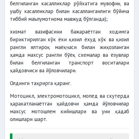
белгиланган касалликлар рўйхатига мувофиқ ва
ушбу касалликлар билан касалланганлиги бўйича
тиббий маълумотнома мавжуд бўлганда);
хизмат вазифасини бажараётган ходимга
бириктирилган кўк ёки қизил ёхуд кўк ва қизил
рангли ялтироқ маёқчаси билан жиҳозланган
ҳамда махсус рангли бўёқ схемалар ва ёзувлар
билан белгиланган транспорт воситалари
ҳайдовчиси ва йўловчилари.
Олдинги таҳрирга қаранг.
Мотоцикл, электромотоцикл, мопед ва скутерда
ҳаракатланаётган ҳайдовчи ҳамда йўловчилар
махсус мотошлем кийишлари ва уни қадаб
олишлари шарт.