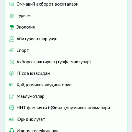
Оммавий ахборот воситалари
Туризм
Экология
Абитуриентлар учун
Спорт
Ахборотлаштириш (турфа мавзулар)
IT соҳа юзасидан
Ҳайдовчилик ҳуқуқини олиш
Маълумотлар
ННТ фаолияти бўйича қонунчилик нормалари
Юридик луғат
Ишонч телефонлари