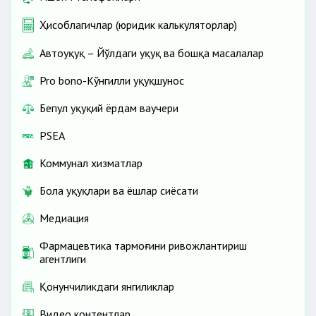
Ҳисоблагичлар (юридик калькуляторлар)
Автоҳуқуқ – Йўлдаги ҳуқуқ ва бошқа масалалар
Pro bono-Кўнгилли ҳуқуқшунос
Бепул ҳуқуқий ёрдам ваучери
PSEA
Коммунал хизматлар
Бола ҳуқуқлари ва ёшлар сиёсати
Медиация
Фармацевтика тармоғини ривожлантириш
агентлиги
Қонунчиликдаги янгиликлар
Видео контентлар