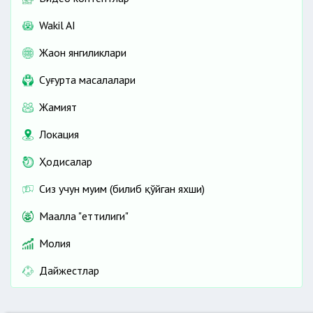
Wakil AI
Жаҳон янгиликлари
Cуғурта масалалари
Жамият
Локация
Ҳодисалар
Сиз учун муҳим (билиб қўйган яхши)
Маҳалла "еттилиги"
Молия
Дайжестлар