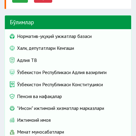
Бўлимлар
Норматив-ҳуқуқий ҳужжатлар базаси
Халқ депутатлари Кенгаши
Адлия ТВ
Ўзбекистон Республикаси Адлия вазирлиги
Ўзбекистон Республикаси Конституцияси
Пенсия ва нафақалар
"Инсон" ижтимоий хизматлар марказлари
Ижтимоий ҳимоя
Меҳнат муносабатлари