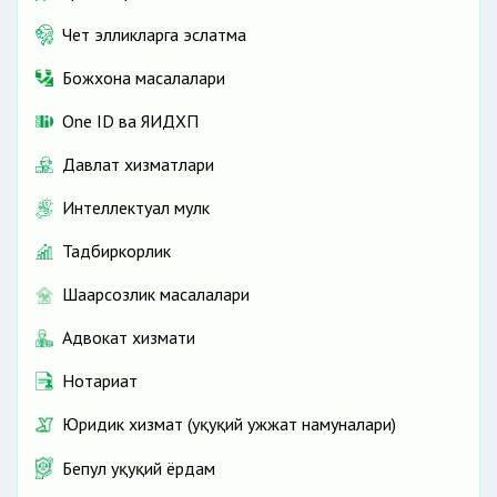
Чет элликларга эслатма
Божхона масалалари
One ID ва ЯИДХП
Давлат хизматлари
Интеллектуал мулк
Тадбиркорлик
Шаҳарсозлик масалалари
Адвокат хизмати
Нотариат
Юридик хизмат (ҳуқуқий ҳужжат намуналари)
Бепул ҳуқуқий ёрдам