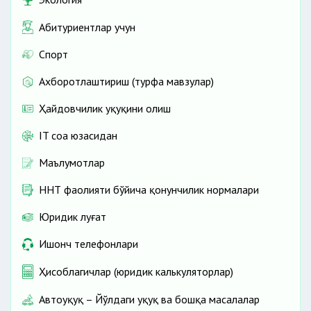
Абитуриентлар учун
Спорт
Ахборотлаштириш (турфа мавзулар)
Ҳайдовчилик ҳуқуқини олиш
IT соҳа юзасидан
Маълумотлар
ННТ фаолияти бўйича қонунчилик нормалари
Юридик луғат
Ишонч телефонлари
Ҳисоблагичлар (юридик калькуляторлар)
Автоҳуқуқ – Йўлдаги ҳуқуқ ва бошқа масалалар