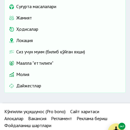
Cуғурта масалалари
Жамият
Ҳодисалар
Локация
Сиз учун муҳим (билиб қўйган яхши)
Маҳалла "еттилиги"
Молия
Дайжестлар
Кўнгилли ҳуқуқшунос (Pro bono)
Сайт харитаси
Алоқалар
Вакансия
Регламент
Реклама бериш
Фойдаланиш шартлари
24/7