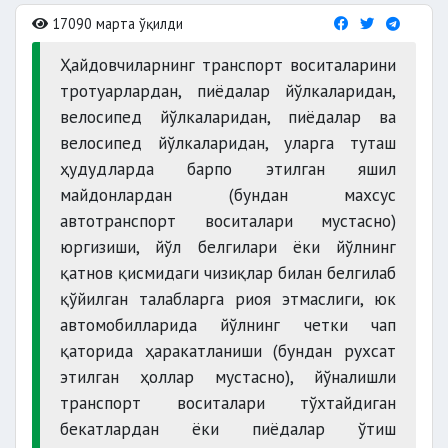
17090 марта ўқилди
Ҳайдовчиларнинг транспорт воситаларини
тротуарлардан, пиёдалар йўлкаларидан,
велосипед йўлкаларидан, пиёдалар ва
велосипед йўлкаларидан, уларга туташ
ҳудудларда барпо этилган яшил
майдонлардан (бундан махсус
автотранспорт воситалари мустасно)
юргизиши, йўл белгилари ёки йўлнинг
қатнов қисмидаги чизиқлар билан белгилаб
қўйилган талабларга риоя этмаслиги, юк
автомобилларида йўлнинг четки чап
қаторида ҳаракатланиши (бундан рухсат
этилган ҳоллар мустасно), йўналишли
транспорт воситалари тўхтайдиган
бекатлардан ёки пиёдалар ўтиш