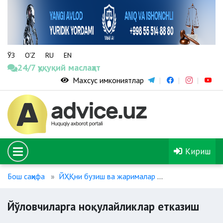
ЎЗ
O‘Z
RU
EN
24/7 ҳуқуқий маслаҳат
Махсус имкониятлар
Кириш
Бош саҳифа
ЙҲҚни бузиш ва жарималар
Йўловчиларга 
Йўловчиларга ноқулайликлар етказиш