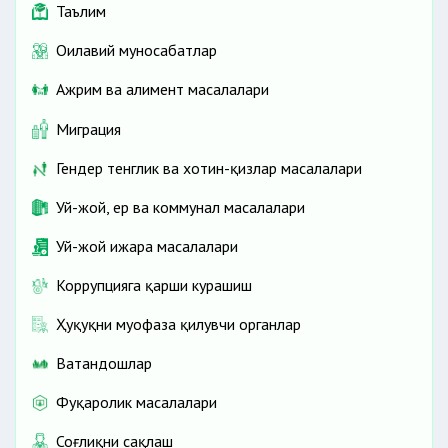
Таълим
Оилавий муносабатлар
Ажрим ва алимент масалалари
Миграция
Гендер тенглик ва хотин-қизлар масалалари
Уй-жой, ер ва коммунал масалалари
Уй-жой ижара масалалари
Коррупцияга қарши курашиш
Ҳуқуқни муҳофаза қилувчи органлар
Ватандошлар
Фуқаролик масалалари
Соғлиқни сақлаш