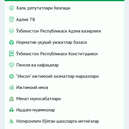
Халқ депутатлари Кенгаши
Адлия ТВ
Ўзбекистон Республикаси Адлия вазирлиги
Норматив-ҳуқуқий ҳужжатлар базаси
Ўзбекистон Республикаси Конституцияси
Пенсия ва нафақалар
"Инсон" ижтимоий хизматлар марказлари
Ижтимоий ҳимоя
Меҳнат муносабатлари
Ишдаги муаммолар
Ногиронлиги бўлган шахсларга имтиёзлар