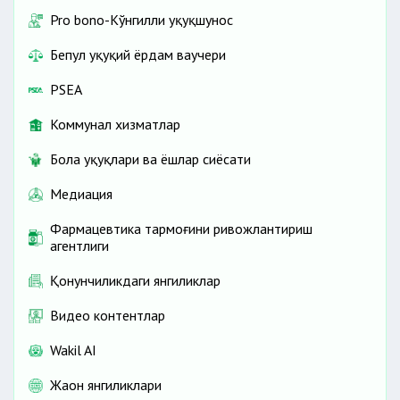
Pro bono-Кўнгилли ҳуқуқшунос
Бепул ҳуқуқий ёрдам ваучери
PSEA
Коммунал хизматлар
Бола ҳуқуқлари ва ёшлар сиёсати
Медиация
Фармацевтика тармоғини ривожлантириш
агентлиги
Қонунчиликдаги янгиликлар
Видео контентлар
Wakil AI
Жаҳон янгиликлари