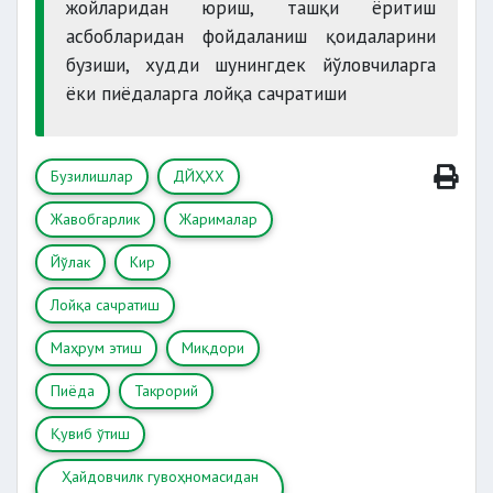
жойларидан юриш, ташқи ёритиш
асбобларидан фойдаланиш қоидаларини
бузиши, худди шунингдек йўловчиларга
ёки пиёдаларга лойқа сачратиши
Бузилишлар
ДЙҲХХ
Жавобгарлик
Жарималар
Йўлак
Кир
Лойқа сачратиш
Маҳрум этиш
Миқдори
Пиёда
Такрорий
Қувиб ўтиш
Ҳайдовчилк гувоҳномасидан