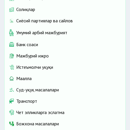
Солиқлар
Сиёсий партиялар ва сайлов
Умумий ҳарбий мажбурият
Банк соҳаси
Мажбурий ижро
Истеъмолчи ҳуқуқи
Маҳалла
Суд-ҳуқуқ масалалари
Транспорт
Чет элликларга эслатма
Божхона масалалари