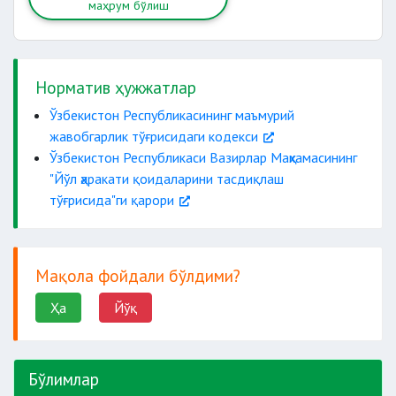
маҳрум бўлиш
Норматив ҳужжатлар
Ўзбекистон Республикасининг маъмурий
жавобгарлик тўғрисидаги кодекси
Ўзбекистон Республикаси Вазирлар Маҳкамасининг
"Йўл ҳаракати қоидаларини тасдиқлаш
тўғрисида"ги қарори
Мақола фойдали бўлдими?
Ҳа
Йўқ
Бўлимлар