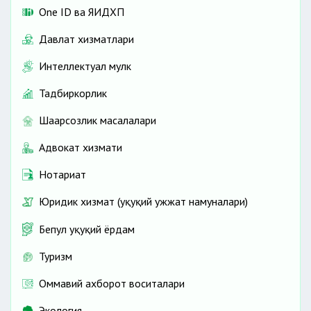
One ID ва ЯИДХП
Давлат хизматлари
Интеллектуал мулк
Тадбиркорлик
Шаҳарсозлик масалалари
Адвокат хизмати
Нотариат
Юридик хизмат (ҳуқуқий ҳужжат намуналари)
Бепул ҳуқуқий ёрдам
Туризм
Оммавий ахборот воситалари
Экология