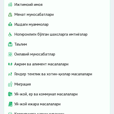
Ижтимоий ҳимоя
Меҳнат муносабатлари
Ишдаги муаммолар
Ногиронлиги бўлган шахсларга имтиёзлар
Таълим
Оилавий муносабатлар
Ажрим ва алимент масалалари
Гендер тенглик ва хотин-қизлар масалалари
Миграция
Уй-жой, ер ва коммунал масалалари
Уй-жой ижара масалалари
Коррупцияга қарши курашиш