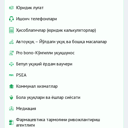
Юридик луғат
Ишонч телефонлари
Ҳисоблагичлар (юридик калькуляторлар)
Автоҳуқуқ – Йўлдаги ҳуқуқ ва бошқа масалалар
Pro bono-Кўнгилли ҳуқуқшунос
Бепул ҳуқуқий ёрдам ваучери
PSEA
Коммунал хизматлар
Бола ҳуқуқлари ва ёшлар сиёсати
Медиация
Фармацевтика тармоғини ривожлантириш
агентлиги