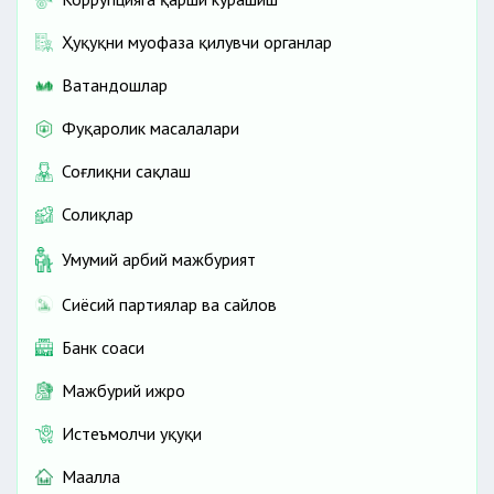
Ҳуқуқни муҳофаза қилувчи органлар
Ватандошлар
Фуқаролик масалалари
Соғлиқни сақлаш
Солиқлар
Умумий ҳарбий мажбурият
Сиёсий партиялар ва сайлов
Банк соҳаси
Мажбурий ижро
Истеъмолчи ҳуқуқи
Маҳалла