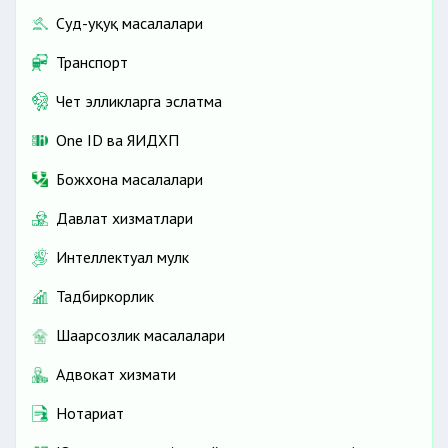
Суд-ҳуқуқ масалалари
Транспорт
Чет элликларга эслатма
One ID ва ЯИДХП
Божхона масалалари
Давлат хизматлари
Интеллектуал мулк
Тадбиркорлик
Шаҳарсозлик масалалари
Адвокат хизмати
Нотариат