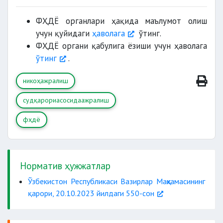
ФҲДЁ органлари ҳақида маълумот олиш
учун қуйидаги
ҳаволага
ўтинг.
ФҲДЁ органи қабулига ёзиши учун ҳаволага
ўтинг
.
никоҳажралиш
судқарориасосидаажралиш
фҳдё
Норматив ҳужжатлар
Ўзбекистон Республикаси Вазирлар Маҳкамасининг
қарори, 20.10.2023 йилдаги 550-сон