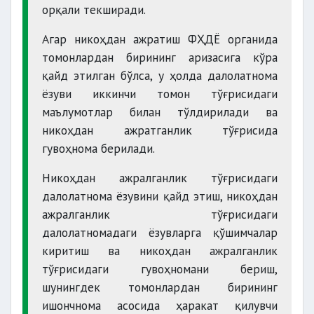
орқали текширади.
Агар никоҳдан ажратиш ФҲДЁ органида
томонлардан бирининг аризасига кўра
қайд этилган бўлса, у ҳолда далолатнома
ёзуви иккинчи томон тўғрисидаги
маълумотлар билан тўлдирилади ва
никоҳдан ажратганлик тўғрисида
гувоҳнома берилади.
Никоҳдан ажралганлик тўғрисидаги
далолатнома ёзувини қайд этиш, никоҳдан
ажралганлик тўғрисидаги
далолатномадаги ёзувларга қўшимчалар
киритиш ва никоҳдан ажралганлик
тўғрисидаги гувоҳномани бериш,
шунингдек томонлардан бирининг
ишончнома асосида ҳаракат қилувчи