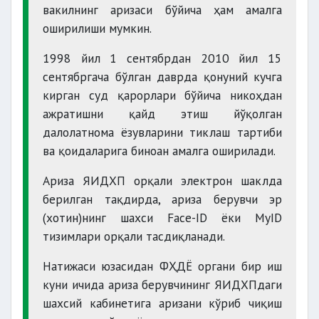
вакилнинг аризаси бўйича ҳам амалга
оширилиши мумкин.
1998 йил 1 сентябрдан 2010 йил 15
сентябргача бўлган даврда қонуний кучга
кирган суд қарорлари бўйича никоҳдан
ажратишни қайд этиш йўқолган
далолатнома ёзувларини тиклаш тартиби
ва қоидаларига биноан амалга оширилади.
Ариза ЯИДХП орқали электрон шаклда
берилган тақдирда, ариза берувчи эр
(хотин)нинг шахси Face-ID ёки MyID
тизимлари орқали тасдиқланади.
Натижаси юзасидан ФҲДЁ органи бир иш
куни ичида ариза берувчининг ЯИДХПдаги
шахсий кабинетига аризани кўриб чиқиш