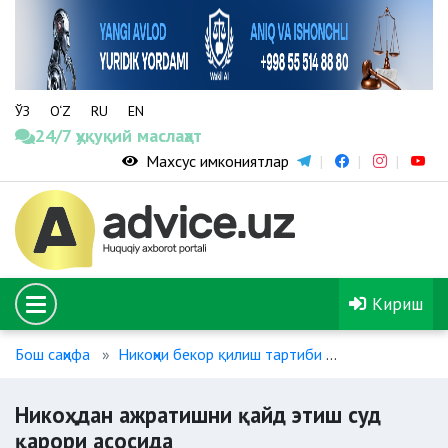
ЎЗ
O‘Z
RU
EN
24/7 ҳуқуқий маслаҳат
Махсус имкониятлар
Кириш
Бош саҳифа
Никоҳни бекор қилиш тартиби
Никоҳдан ажр
Никоҳдан ажратишни қайд этиш суд
қарори асосида