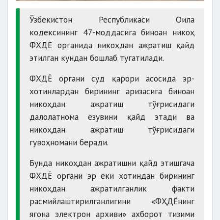
Ўзбекистон Республикаси Оила
кодексининг 47-моддасига биноан никоҳ
ФҲДЁ органида никоҳдан ажратиш қайд
этилган кундан бошлаб тугатилади.
ФҲДЁ органи суд қарори асосида эр-
хотинлардан бирининг аризасига биноан
никоҳдан ажратиш тўғрисидаги
далолатнома ёзувини қайд этади ва
никоҳдан ажратиш тўғрисидаги
гувоҳномани беради.
Бунда никоҳдан ажратишни қайд этишгача
ФҲДЁ органи эр ёки хотиндан бирининг
никоҳдан ажратилганлик факти
расмийлаштирилганлигини «ФҲДЁнинг
ягона электрон архиви» ахборот тизими