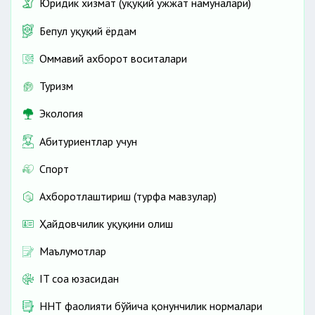
Юридик хизмат (ҳуқуқий ҳужжат намуналари)
Бепул ҳуқуқий ёрдам
Оммавий ахборот воситалари
Туризм
Экология
Абитуриентлар учун
Спорт
Ахборотлаштириш (турфа мавзулар)
Ҳайдовчилик ҳуқуқини олиш
Маълумотлар
IT соҳа юзасидан
ННТ фаолияти бўйича қонунчилик нормалари