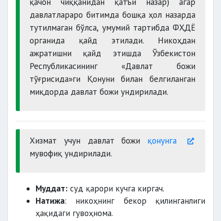
қачон чиққанидан қатъи назар) агар
давлатлараро битимда бошқа ҳол назарда
тутилмаган бўлса, умумий тартибда ФҲДЁ
органида қайд этилади. Никоҳдан
ажратишни қайд этишда Ўзбекистон
Республикасининг «Давлат божи
тўғрисида»ги Қонуни билан белгиланган
миқдорда давлат божи ундирилади.
Хизмат учун давлат божи
қонунга
мувофиқ ундирилади.
Муддат:
суд қарори кучга киргач.
Натижа
: никоҳнинг бекор қилинганлиги
ҳақидаги гувоҳнома.