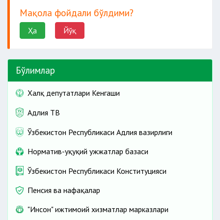
Мақола фойдали бўлдими?
Ҳа
Йўқ
Бўлимлар
Халқ депутатлари Кенгаши
Адлия ТВ
Ўзбекистон Республикаси Адлия вазирлиги
Норматив-ҳуқуқий ҳужжатлар базаси
Ўзбекистон Республикаси Конституцияси
Пенсия ва нафақалар
"Инсон" ижтимоий хизматлар марказлари