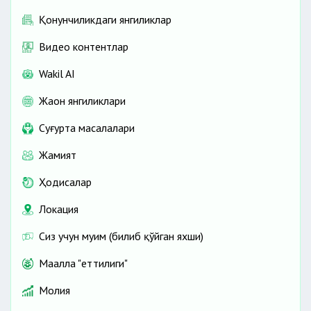
Қонунчиликдаги янгиликлар
Видео контентлар
Wakil AI
Жаҳон янгиликлари
Cуғурта масалалари
Жамият
Ҳодисалар
Локация
Сиз учун муҳим (билиб қўйган яхши)
Маҳалла "еттилиги"
Молия