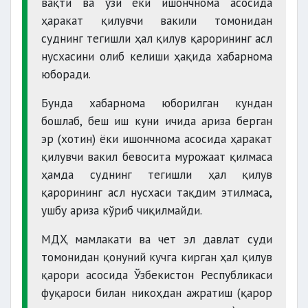
вақти ва ўзи ёки ишончнома асосида
ҳаракат қилувчи вакили томонидан
суднинг тегишли ҳал қилув қарорининг асл
нусхасини олиб келиши ҳақида хабарнома
юборади.
Бунда хабарнома юборилган кундан
бошлаб, беш иш куни ичида ариза берган
эр (хотин) ёки ишончнома асосида ҳаракат
қилувчи вакил бевосита мурожаат қилмаса
ҳамда суднинг тегишли ҳал қилув
қарорининг асл нусхаси тақдим этилмаса,
ушбу ариза кўриб чиқилмайди.
МДҲ мамлакати ва чет эл давлат суди
томонидан қонуний кучга кирган ҳал қилув
қарори асосида Ўзбекистон Республикаси
фуқароси билан никоҳдан ажратиш (қарор