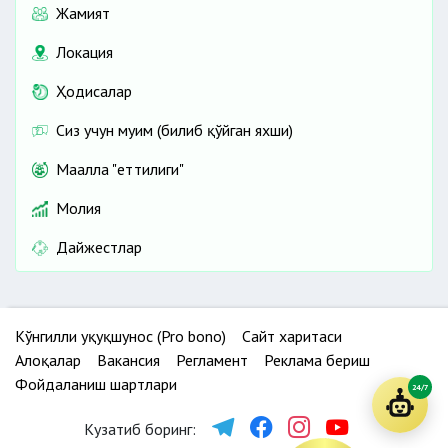
Жамият
Локация
Ҳодисалар
Сиз учун муҳим (билиб қўйган яхши)
Маҳалла "еттилиги"
Молия
Дайжестлар
Кўнгилли ҳуқуқшунос (Pro bono)
Сайт харитаси
Алоқалар
Вакансия
Регламент
Реклама бериш
Фойдаланиш шартлари
24/7
Кузатиб боринг: