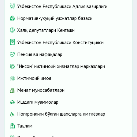
Ўзбекистон Республикаси Адлия вазирлиги
Норматив-ҳуқуқий ҳужжатлар базаси
Халқ депутатлари Кенгаши
Ўзбекистон Республикаси Конституцияси
Пенсия ва нафақалар
"Инсон" ижтимоий хизматлар марказлари
Ижтимоий ҳимоя
Меҳнат муносабатлари
Ишдаги муаммолар
Ногиронлиги бўлган шахсларга имтиёзлар
Таълим