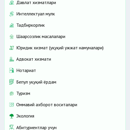
Давлат хизматлари
Интеллектуал мулк
Тадбиркорлик
Шаҳарсозлик масалалари
Юридик хизмат (ҳуқуқий ҳужжат намуналари)
Адвокат хизмати
Нотариат
Бепул ҳуқуқий ёрдам
Туризм
Оммавий ахборот воситалари
Экология
Абитуриентлар учун