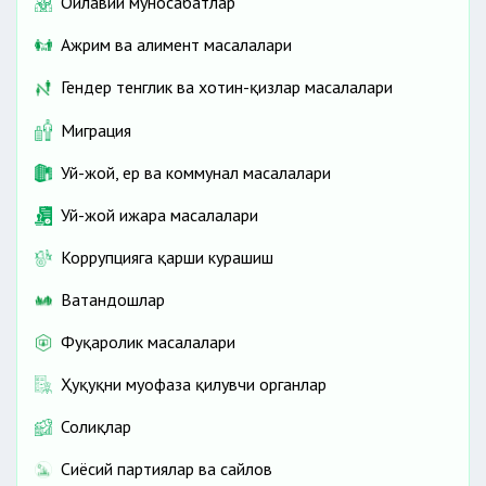
Оилавий муносабатлар
Ажрим ва алимент масалалари
Гендер тенглик ва хотин-қизлар масалалари
Миграция
Уй-жой, ер ва коммунал масалалари
Уй-жой ижара масалалари
Коррупцияга қарши курашиш
Ватандошлар
Фуқаролик масалалари
Ҳуқуқни муҳофаза қилувчи органлар
Солиқлар
Сиёсий партиялар ва сайлов