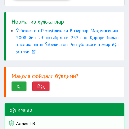
Норматив ҳужжатлар
Ўзбекистон Республикаси Вазирлар Маҳкамасининг
2008 йил 23 октябрдаги 232-сон Қарори билан
тасдиқланган Ўзбекистон Республикаси темир йўл
устави.
Мақола фойдали бўлдими?
Ҳа
Йўқ
Бўлимлар
Адлия ТВ