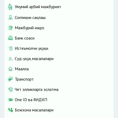
Умумий ҳарбий мажбурият
Соғлиқни сақлаш
Мажбурий ижро
Банк соҳаси
Истеъмолчи ҳуқуқи
Суд-ҳуқуқ масалалари
Маҳалла
Транспорт
Чет элликларга эслатма
One ID ва ЯИДХП
Божхона масалалари