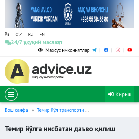
ЎЗ
O‘Z
RU
EN
24/7 ҳуқуқий маслаҳат
Махсус имкониятлар
Кириш
Бош саҳифа
Темир йўл транспорти
Темир йўлга нисбата
Темир йўлга нисбатан даъво қилиш