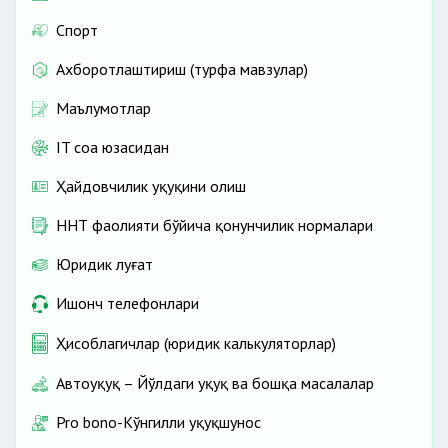
Спорт
Ахборотлаштириш (турфа мавзулар)
Маълумотлар
IT соҳа юзасидан
Ҳайдовчилик ҳуқуқини олиш
ННТ фаолияти бўйича қонунчилик нормалари
Юридик луғат
Ишонч телефонлари
Ҳисоблагичлар (юридик калькуляторлар)
Автоҳуқуқ – Йўлдаги ҳуқуқ ва бошқа масалалар
Pro bono-Кўнгилли ҳуқуқшунос