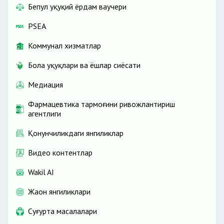
Бепул ҳуқуқий ёрдам ваучери
PSEA
Коммунал хизматлар
Бола ҳуқуқлари ва ёшлар сиёсати
Медиация
Фармацевтика тармоғини ривожлантириш
агентлиги
Қонунчиликдаги янгиликлар
Видео контентлар
Wakil AI
Жаҳон янгиликлари
Cуғурта масалалари