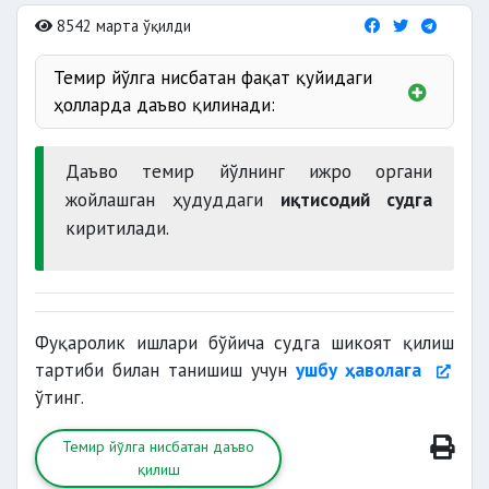
8542 марта ўқилди
Темир йўлга нисбатан фақат қуйидаги
ҳолларда даъво қилинади:
темир йўлнинг эътирозни
қаноатлантиришда
рад
Даъво темир йўлнинг ижро органи
этганда
жойлашган ҳудуддаги
иқтисодий судга
жавоб хати олинмаганда
киритилади.
Фуқаролик ишлари бўйича судга шикоят қилиш
тартиби билан танишиш учун
ушбу ҳаволага
ўтинг.
Темир йўлга нисбатан даъво
қилиш