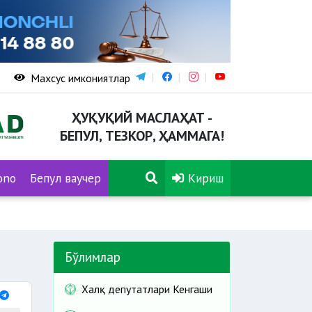
Махсус имкониятлар
ҲУҚУҚИЙ МАСЛАҲАТ -
БЕПУЛ, ТЕЗКОР, ҲАММАГА!
ono
Бепул ваучер
Кириш
Бўлимлар
Халқ депутатлари Кенгаши