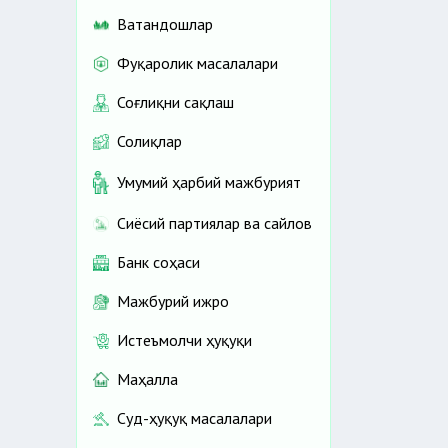
Ватандошлар
Фуқаролик масалалари
Соғлиқни сақлаш
Солиқлар
Умумий ҳарбий мажбурият
Сиёсий партиялар ва сайлов
Банк соҳаси
Мажбурий ижро
Истеъмолчи ҳуқуқи
Маҳалла
Суд-ҳуқуқ масалалари