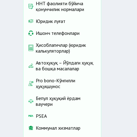
ННТ фаолияти бўйича
қонунчилик нормалари
Юридик луғат
Ишонч телефонлари
Ҳисоблагичлар (юридик
калькуляторлар)
Автоҳуқуқ – Йўлдаги ҳуқуқ
ва бошқа масалалар
Pro bono-Кўнгилли
ҳуқуқшунос
Бепул ҳуқуқий ёрдам
ваучери
PSEA
Коммунал хизматлар