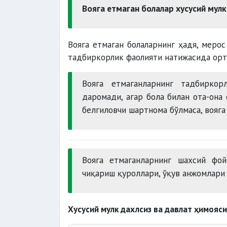
Вояга етмаган болалар хусусий мулк
Вояга етмаган болаларнинг ҳадя, меро
тадбиркорлик фаолияти натижасида орт
Вояга етмаганларнинг тадбиркор
даромади, агар бола билан ота-она
белгиловчи шартнома бўлмаса, вояг
Вояга етмаганларнинг шахсий фой
чиқариш қуроллари, ўқув анжомлари
Хусусий мулк дахлсиз ва давлат ҳимояс