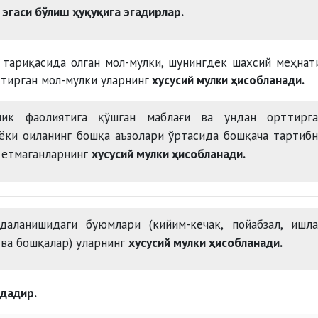
 эгаси бўлиш ҳуқуқига эгадирлар.
с тариқасида олган мол-мулки, шунингдек шахсий меҳнат
тирган мол-мулки уларнинг
хусусий мулки ҳисобланад
лик фаолиятига қўшган маблағи ва ундан орттирга
 ёки оиланинг бошқа аъзолари ўртасида бошқача тартиб
а етмаганларнинг
хусусий мулки ҳисобланади.
даланишидаги буюмлари (кийим-кечак, пойабзал, ишла
 ва бошқалар) уларнинг
хусусий мулки ҳисобланади.
идадир.