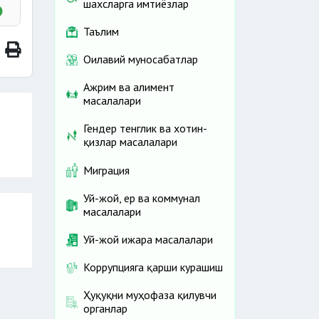
шахсларга имтиёзлар
Таълим
Оилавий муносабатлар
Ажрим ва алимент
масалалари
Гендер тенглик ва хотин-
қизлар масалалари
Миграция
Уй-жой, ер ва коммунал
масалалари
Уй-жой ижара масалалари
Коррупцияга қарши курашиш
Ҳуқуқни муҳофаза қилувчи
органлар