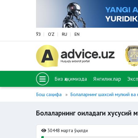
ЎЗ
O‘Z
RU
EN
Биз ҳақимизда
Янгиликлар
Экс
Бош саҳифа
Болаларнинг шахсий мулкий ва 
Болаларнинг оиладаги хусусий м
30448 марта ўқилди