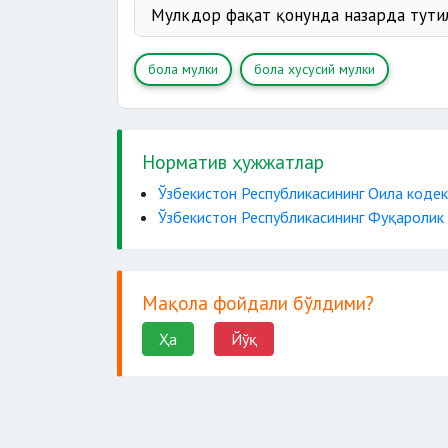
Мулкдор фақат қонунда назарда тути
бола мулки
бола хусусий мулки
Норматив ҳужжатлар
Ўзбекистон Республикасининг Оила кодек
Ўзбекистон Республикасининг Фуқаролик
Мақола фойдали бўлдими?
Ҳа
Йўқ