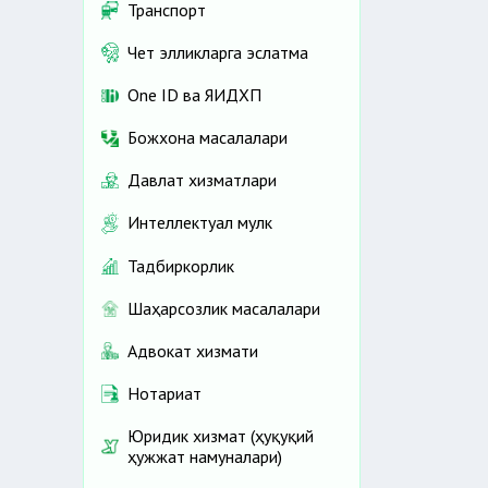
Транспорт
Чет элликларга эслатма
One ID ва ЯИДХП
Божхона масалалари
Давлат хизматлари
Интеллектуал мулк
Тадбиркорлик
Шаҳарсозлик масалалари
Адвокат хизмати
Нотариат
Юридик хизмат (ҳуқуқий
ҳужжат намуналари)