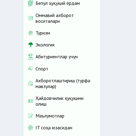
Бепул ҳуқуқий ёрдам
Оммавий ахборот
воситалари
Туризм
Экология
Абитуриентлар учун
Спорт
Ахборотлаштириш (турфа
мавзулар)
Ҳайдовчилик ҳуқуқини
олиш
Маълумотлар
IT соҳа юзасидан