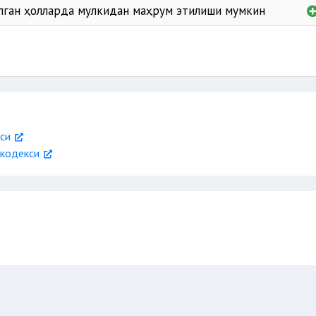
лган ҳолларда мулкидан маҳрум этилиши мумкин
си
 кодекси