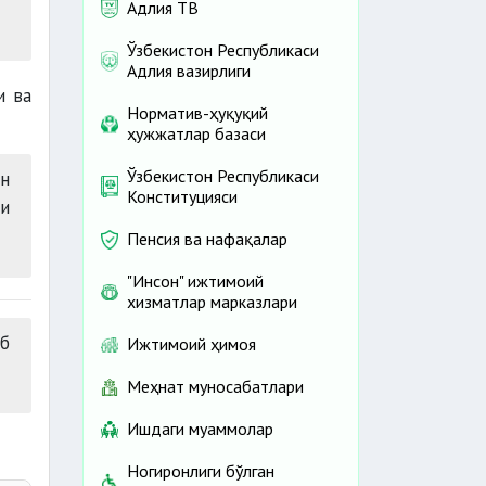
Адлия ТВ
Ўзбекистон Республикаси
Адлия вазирлиги
и ва
Норматив-ҳуқуқий
и.
ҳужжатлар базаси
Ўзбекистон Республикаси
н
Конституцияси
ни
Пенсия ва нафақалар
"Инсон" ижтимоий
хизматлар марказлари
б
Ижтимоий ҳимоя
Меҳнат муносабатлари
Ишдаги муаммолар
Ногиронлиги бўлган