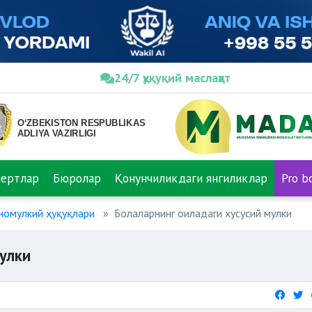
24/7 ҳуқуқий маслаҳат
пертлар
Бюролар
Қонунчиликдаги янгиликлар
Pro b
номулкий ҳуқуқлари
Болаларнинг оиладаги хусусий мулки
улки