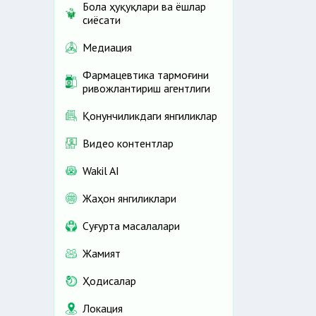
Бола ҳуқуқлари ва ёшлар
сиёсати
Медиация
Фармацевтика тармоғини
ривожлантириш агентлиги
Қонунчиликдаги янгиликлар
Видео контентлар
Wakil AI
Жаҳон янгиликлари
Cуғурта масалалари
Жамият
Ҳодисалар
Локация