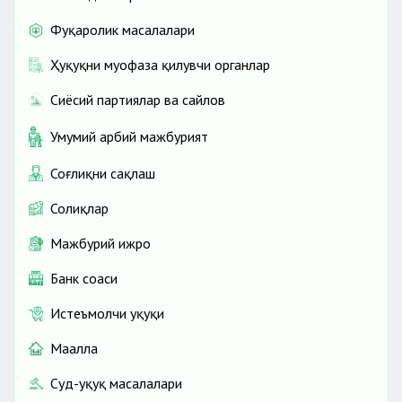
Фуқаролик масалалари
Ҳуқуқни муҳофаза қилувчи органлар
Сиёсий партиялар ва сайлов
Умумий ҳарбий мажбурият
Соғлиқни сақлаш
Солиқлар
Мажбурий ижро
Банк соҳаси
Истеъмолчи ҳуқуқи
Маҳалла
Суд-ҳуқуқ масалалари