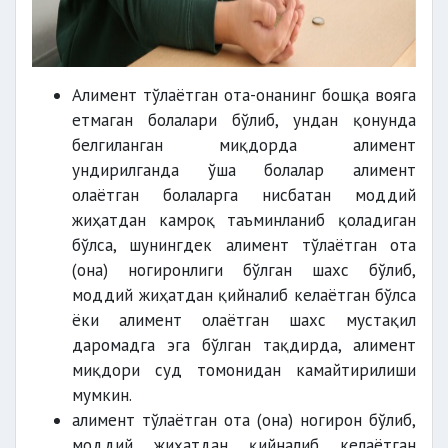
Алимент тўлаётган ота-онанинг бошқа вояга
етмаган болалари бўлиб, ундан қонунда
белгиланган миқдорда алимент
ундирилганда ўша болалар алимент
олаётган болаларга нисбатан моддий
жиҳатдан камроқ таъминланиб қоладиган
бўлса, шунингдек алимент тўлаётган ота
(она) ногиронлиги бўлган шахс бўлиб,
моддий жиҳатдан қийналиб келаётган бўлса
ёки алимент олаётган шахс мустақил
даромадга эга бўлган тақдирда, алимент
миқдори суд томонидан камайтирилиши
мумкин.
алимент тўлаётган ота (она) ногирон бўлиб,
моддий жиҳатдан қийналиб келаётган