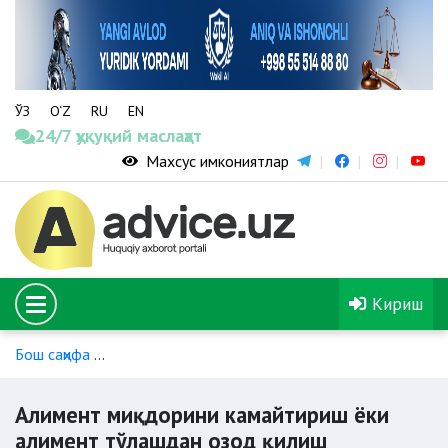
ЎЗ
O‘Z
RU
EN
24/7 ҳуқуқий маслаҳат
Махсус имкониятлар
Кириш
Бош саҳифа
Ота-она ҳамда болаларнинг алимент ҳуқуқи ва 
Алимент миқдорини камайтириш ёки
алимент тўлашдан озод қилиш