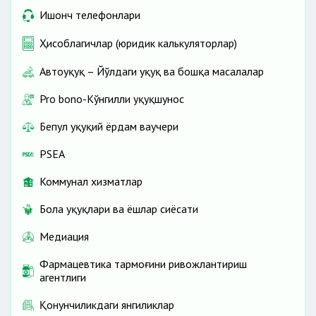
Ишонч телефонлари
Ҳисоблагичлар (юридик калькуляторлар)
Автоҳуқуқ – Йўлдаги ҳуқуқ ва бошқа масалалар
Pro bono-Кўнгилли ҳуқуқшунос
Бепул ҳуқуқий ёрдам ваучери
PSEA
Коммунал хизматлар
Бола ҳуқуқлари ва ёшлар сиёсати
Медиация
Фармацевтика тармоғини ривожлантириш
агентлиги
Қонунчиликдаги янгиликлар