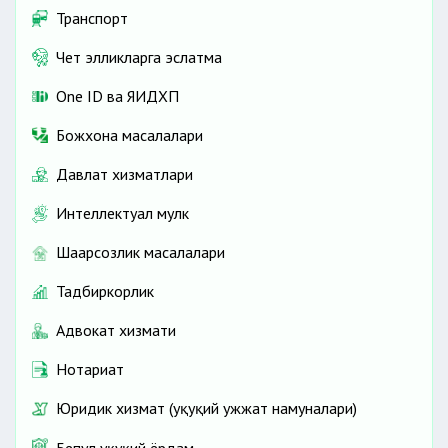
Транспорт
Чет элликларга эслатма
One ID ва ЯИДХП
Божхона масалалари
Давлат хизматлари
Интеллектуал мулк
Шаҳарсозлик масалалари
Тадбиркорлик
Адвокат хизмати
Нотариат
Юридик хизмат (ҳуқуқий ҳужжат намуналари)
Бепул ҳуқуқий ёрдам