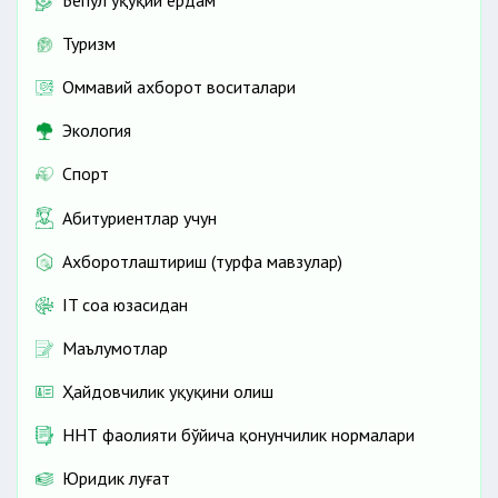
Туризм
Оммавий ахборот воситалари
Экология
Спорт
Абитуриентлар учун
Ахборотлаштириш (турфа мавзулар)
IT соҳа юзасидан
Маълумотлар
Ҳайдовчилик ҳуқуқини олиш
ННТ фаолияти бўйича қонунчилик нормалари
Юридик луғат