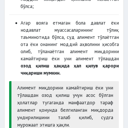
бўлса;
Агар вояга етмаган бола давлат ёки
нодавлат муассасаларининг тўлиқ
таъминотида бўлса, суд алимент тўлаётган
ота ёки онанинг моддий аҳволини ҳисобга
олиб, тўланаётган алимент миқдорини
камайтириш ёки уни алимент тўлашдан
озод қилиш ҳақида ҳал қилув қарори
чиқариши мумкин.
Алимент миқдорини камайтириш ёки уни
тўлашдан озод қилиш учун асос бўлган
ҳолатлар тугаганда манфаатдор тараф
алимент қонунда белгиланган миқдорда
ундирилишини талаб қилиб, судга
мурожаат этишга ҳақли.