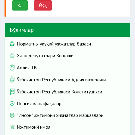
Ҳа
Йўқ
Бўлимлар
Норматив-ҳуқуқий ҳужжатлар базаси
Халқ депутатлари Кенгаши
Адлия ТВ
Ўзбекистон Республикаси Адлия вазирлиги
Ўзбекистон Республикаси Конституцияси
Пенсия ва нафақалар
"Инсон" ижтимоий хизматлар марказлари
Ижтимоий ҳимоя