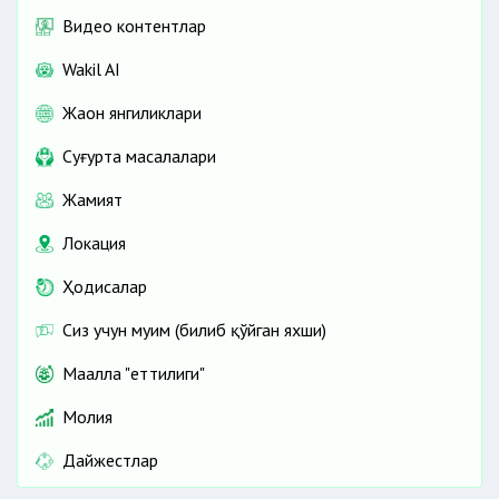
Видео контентлар
Wakil AI
Жаҳон янгиликлари
Cуғурта масалалари
Жамият
Локация
Ҳодисалар
Сиз учун муҳим (билиб қўйган яхши)
Маҳалла "еттилиги"
Молия
Дайжестлар