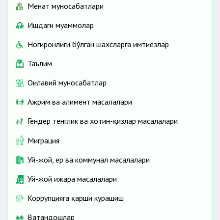
Меҳнат муносабатлари
Ишдаги муаммолар
Ногиронлиги бўлган шахсларга имтиёзлар
Таълим
Оилавий муносабатлар
Ажрим ва алимент масалалари
Гендер тенглик ва хотин-қизлар масалалари
Миграция
Уй-жой, ер ва коммунал масалалари
Уй-жой ижара масалалари
Коррупцияга қарши курашиш
Ватандошлар