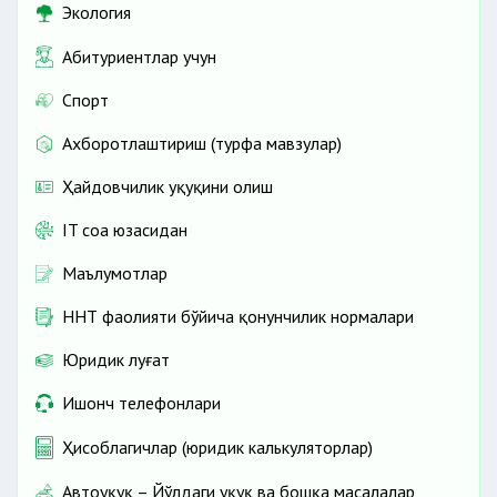
Экология
Абитуриентлар учун
Спорт
Ахборотлаштириш (турфа мавзулар)
Ҳайдовчилик ҳуқуқини олиш
IT соҳа юзасидан
Маълумотлар
ННТ фаолияти бўйича қонунчилик нормалари
Юридик луғат
Ишонч телефонлари
Ҳисоблагичлар (юридик калькуляторлар)
Автоҳуқуқ – Йўлдаги ҳуқуқ ва бошқа масалалар