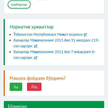
раҳбарлар
Норматив ҳужжатлар
Ўзбекистон Республикаси Меҳнат кодекси
Вазирлар Маҳкамасининг 2015 йил 31 июлдаги 219-
сон қарори.
Вазирлар Маҳкамасининг 2011 йил 7 январдаги 6-
сон қарори.
Мақола фойдали бўлдими?
Ҳа
Йўқ
Бўлимлар