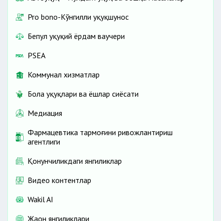
Pro bono-Кўнгилли ҳуқуқшунос
Бепул ҳуқуқий ёрдам ваучери
PSEA
Коммунал хизматлар
Бола ҳуқуқлари ва ёшлар сиёсати
Медиация
Фармацевтика тармоғини ривожлантириш
агентлиги
Қонунчиликдаги янгиликлар
Видео контентлар
Wakil AI
Жаҳон янгиликлари