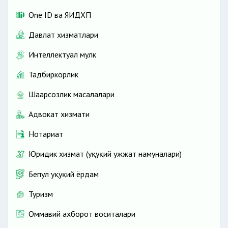
One ID ва ЯИДХП
Давлат хизматлари
Интеллектуал мулк
Тадбиркорлик
Шаҳарсозлик масалалари
Адвокат хизмати
Нотариат
Юридик хизмат (ҳуқуқий ҳужжат намуналари)
Бепул ҳуқуқий ёрдам
Туризм
Оммавий ахборот воситалари