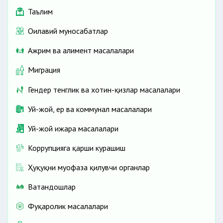
Таълим
Оилавий муносабатлар
Ажрим ва алимент масалалари
Миграция
Гендер тенглик ва хотин-қизлар масалалари
Уй-жой, ер ва коммунал масалалари
Уй-жой ижара масалалари
Коррупцияга қарши курашиш
Ҳуқуқни муҳофаза қилувчи органлар
Ватандошлар
Фуқаролик масалалари