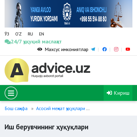
ЎЗ
O‘Z
RU
EN
24/7 ҳуқуқий маслаҳат
Махсус имкониятлар
Кириш
Бош саҳифа
Асосий меҳнат ҳуқуқлари
Иш берувчининг ҳуқу
Иш берувчининг ҳуқуқлари