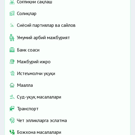
Соғлиқни сақлаш
Солиқлар
Сиёсий партиялар ва сайлов
Умумий ҳарбий мажбурият
Банк соҳаси
Мажбурий ижро
Истеъмолчи ҳуқуқи
Маҳалла
Суд-ҳуқуқ масалалари
Транспорт
Чет элликларга эслатма
Божхона масалалари