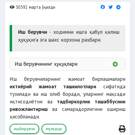
30392 марта ўқилди
Иш берувчи
- ходимни ишга қабул қилиш
ҳуқуқига эга шахс корхона раҳбари.
Иш берувчининг ҳуқуқлари
Иш берувчиларнинг жамоат бирлашмалари
қарор қабул қилиш
ихтиёрий жамоат ташкилотлари
сифатида
меҳнат шартномаларини
тузилади ва иш олиб боради, уларнинг мақсади
тузиш
иқтисодиётни ва
тадбиркорлик ташаббусини
талаб қилиш
ривожлантириш
ва самарадорлигини ошириш
жамоат
ҳисобланади.
бирлашмасига
ишберувчи
мулкдор