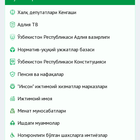
Халқ депутатлари Кенгаши
Адлия ТВ
Ўзбекистон Республикаси Адлия вазирлиги
Норматив-ҳуқуқий ҳужжатлар базаси
Ўзбекистон Республикаси Конституцияси
Пенсия ва нафақалар
"Инсон" ижтимоий хизматлар марказлари
Ижтимоий ҳимоя
Меҳнат муносабатлари
Ишдаги муаммолар
Ногиронлиги бўлган шахсларга имтиёзлар