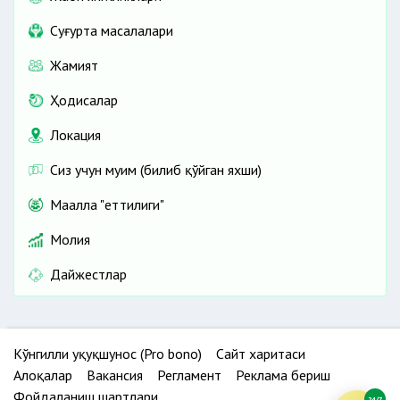
Cуғурта масалалари
Жамият
Ҳодисалар
Локация
Сиз учун муҳим (билиб қўйган яхши)
Маҳалла "еттилиги"
Молия
Дайжестлар
Кўнгилли ҳуқуқшунос (Pro bono)
Сайт харитаси
Алоқалар
Вакансия
Регламент
Реклама бериш
Фойдаланиш шартлари
24/7