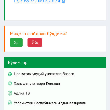
ПҚ-3039-сон. 06.06.2017 й.
соғлом овқатланиш
Мақола фойдали бўлдими?
маслаҳат
Ҳа
Йўқ
тиббий муассасага юбориш
Бўлимлар
транспортда кузатиб
бориш
Норматив-ҳуқуқий ҳужжатлар базаси
Халқ депутатлари Кенгаши
Адлия ТВ
варақа очиш
Ўзбекистон Республикаси Адлия вазирлиги