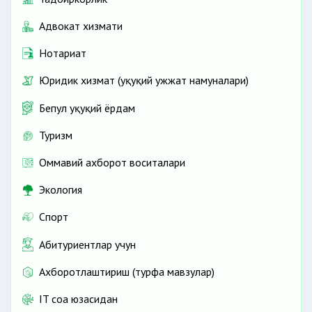
Адвокат хизмати
Нотариат
Юридик хизмат (ҳуқуқий ҳужжат намуналари)
Бепул ҳуқуқий ёрдам
Туризм
Оммавий ахборот воситалари
Экология
Спорт
Абитуриентлар учун
Ахборотлаштириш (турфа мавзулар)
IT соҳа юзасидан