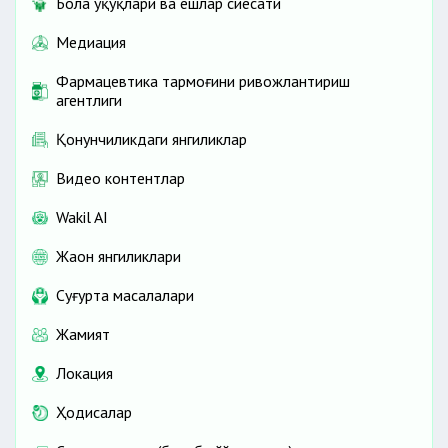
Бола ҳуқуқлари ва ёшлар сиёсати
Медиация
Фармацевтика тармоғини ривожлантириш
агентлиги
Қонунчиликдаги янгиликлар
Видео контентлар
Wakil AI
Жаҳон янгиликлари
Cуғурта масалалари
Жамият
Локация
Ҳодисалар