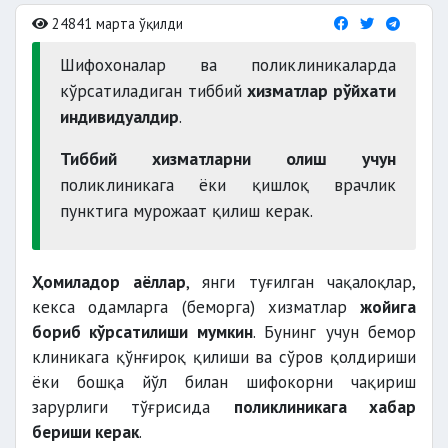
24841 марта ўқилди
Шифохоналар ва поликлиникаларда
кўрсатиладиган тиббий
хизматлар рўйхати
индивидуалдир
.
Тиббий хизматларни олиш учун
поликлиникага ёки қишлоқ врачлик
пунктига мурожаат қилиш керак.
Ҳомиладор аёллар
, янги туғилган чақалоқлар,
кекса одамларга (беморга) хизматлар
жойига
бориб кўрсатилиши мумкин
. Бунинг учун бемор
клиникага қўнғироқ қилиши ва сўров қолдириши
ёки бошқа йўл билан шифокорни чақириш
зарурлиги тўғрисида
поликлиникага хабар
бериши керак
.