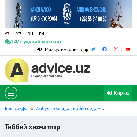
ЎЗ
O‘Z
RU
EN
24/7 ҳуқуқий маслаҳат
Махсус имкониятлар
Кириш
Бош саҳифа
Амбулаторияда тиббий ёрдам
Тиббий хизм
Тиббий хизматлар