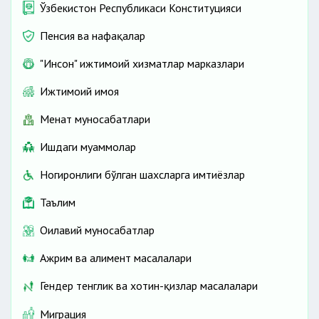
Ўзбекистон Республикаси Конституцияси
Пенсия ва нафақалар
"Инсон" ижтимоий хизматлар марказлари
Ижтимоий ҳимоя
Меҳнат муносабатлари
Ишдаги муаммолар
Ногиронлиги бўлган шахсларга имтиёзлар
Таълим
Оилавий муносабатлар
Ажрим ва алимент масалалари
Гендер тенглик ва хотин-қизлар масалалари
Миграция