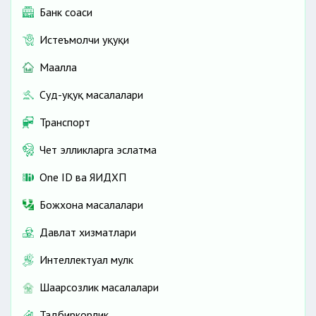
Банк соҳаси
Истеъмолчи ҳуқуқи
Маҳалла
Суд-ҳуқуқ масалалари
Транспорт
Чет элликларга эслатма
One ID ва ЯИДХП
Божхона масалалари
Давлат хизматлари
Интеллектуал мулк
Шаҳарсозлик масалалари
Тадбиркорлик