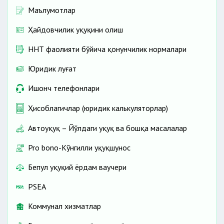
Маълумотлар
Ҳайдовчилик ҳуқуқини олиш
ННТ фаолияти бўйича қонунчилик нормалари
Юридик луғат
Ишонч телефонлари
Ҳисоблагичлар (юридик калькуляторлар)
Автоҳуқуқ – Йўлдаги ҳуқуқ ва бошқа масалалар
Pro bono-Кўнгилли ҳуқуқшунос
Бепул ҳуқуқий ёрдам ваучери
PSEA
Коммунал хизматлар