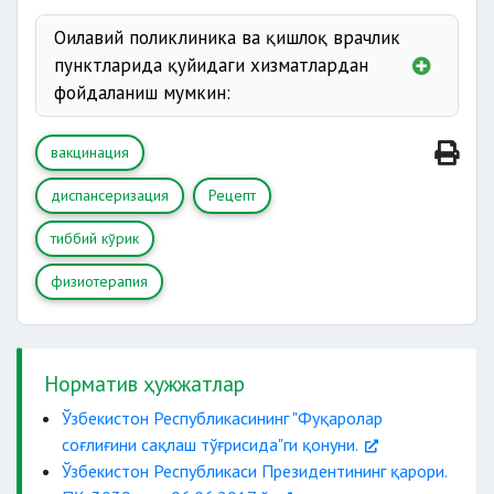
Оилавий поликлиника ва қишлоқ врачлик
пунктларида қуйидаги хизматлардан
фойдаланиш мумкин:
вакцинация
диспансеризация
Рецепт
беморни кўрикдан
никоҳга киришаётган
тиббий кўрик
физиотерапия
ЭКГ
УЗИ
кичик
Норматив ҳужжатлар
Ўзбекистон Республикасининг "Фуқаролар
туғишдан аввалги
соғлиғини сақлаш тўғрисида"ги қонуни.
патронаж
Ўзбекистон Республикаси Президентининг қарори.