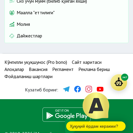
Сиз учун муҳим (билиб қўйган яхши)
Маҳалла "еттилиги"
Молия
Дайжестлар
Кўнгилли ҳуқуқшунос (Pro bono)
Сайт харитаси
Алоқалар
Вакансия
Регламент
Реклама бериш
Фойдаланиш шартлари
24/7
Кузатиб боринг:
Ҳуқуқий ёрдам керакми?