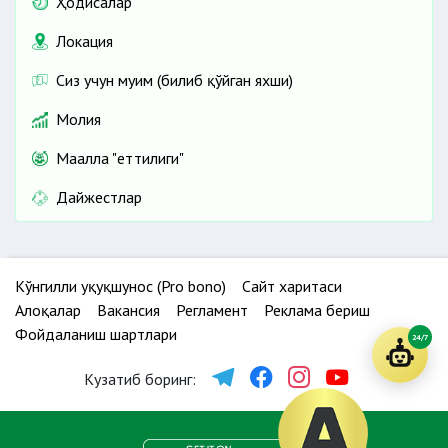
Ҳодисалар
Локация
Сиз учун муҳим (билиб қўйган яхши)
Молия
Маҳалла "еттилиги"
Дайжестлар
Кўнгилли ҳуқуқшунос (Pro bono)
Сайт харитаси
Алоқалар
Вакансия
Регламент
Реклама бериш
Фойдаланиш шартлари
24/7
Кузатиб боринг: