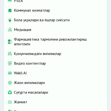
PSEA
Коммунал хизматлар
Бола ҳуқуқлари ва ёшлар сиёсати
Медиация
Фармацевтика тармоғини ривожлантириш
агентлиги
Қонунчиликдаги янгиликлар
Видео контентлар
Wakil AI
Жаҳон янгиликлари
Cуғурта масалалари
Жамият