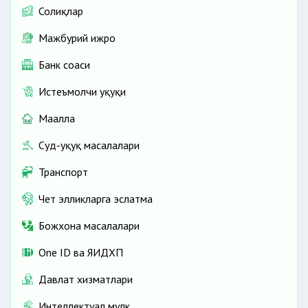
Солиқлар
Мажбурий ижро
Банк соҳаси
Истеъмолчи ҳуқуқи
Маҳалла
Суд-ҳуқуқ масалалари
Транспорт
Чет элликларга эслатма
Божхона масалалари
One ID ва ЯИДХП
Давлат хизматлари
Интеллектуал мулк