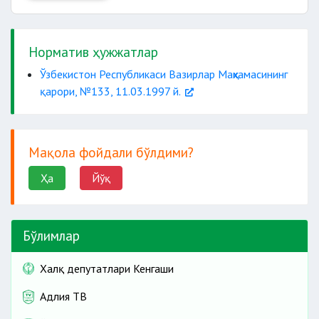
ҳарбий
прокурор ҳузурига
Норматив ҳужжатлар
Ўзбекистон Республикаси Вазирлар Маҳкамасининг
қарори, №133, 11.03.1997 й.
бориш
Мақола фойдали бўлдими?
суд мажлисларида
Ҳа
Йўқ
Бўлимлар
Халқ депутатлари Кенгаши
Адлия ТВ