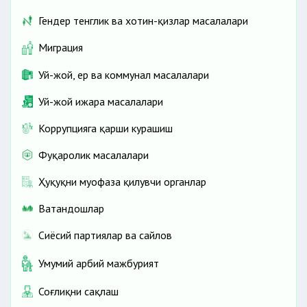
Гендер тенглик ва хотин-қизлар масалалари
Миграция
Уй-жой, ер ва коммунал масалалари
Уй-жой ижара масалалари
Коррупцияга қарши курашиш
Фуқаролик масалалари
Ҳуқуқни муҳофаза қилувчи органлар
Ватандошлар
Сиёсий партиялар ва сайлов
Умумий ҳарбий мажбурият
Соғлиқни сақлаш