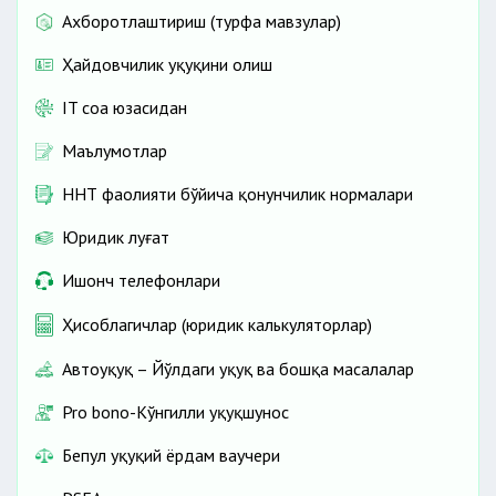
Ахборотлаштириш (турфа мавзулар)
Ҳайдовчилик ҳуқуқини олиш
IT соҳа юзасидан
Маълумотлар
ННТ фаолияти бўйича қонунчилик нормалари
Юридик луғат
Ишонч телефонлари
Ҳисоблагичлар (юридик калькуляторлар)
Автоҳуқуқ – Йўлдаги ҳуқуқ ва бошқа масалалар
Pro bono-Кўнгилли ҳуқуқшунос
Бепул ҳуқуқий ёрдам ваучери