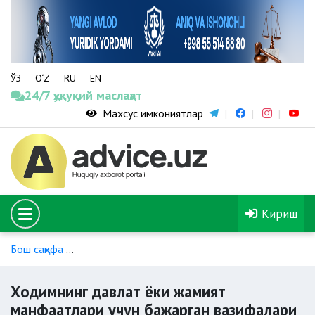
ЎЗ
O‘Z
RU
EN
24/7 ҳуқуқий маслаҳат
Махсус имкониятлар
Кириш
Бош саҳифа
Кафолатли тўловлар ва компенсация тўловлар
Ходимнинг давлат ёки жамият
манфаатлари учун бажарган вазифалари