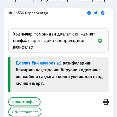
16536 марта ўқилди
Ходимлар томонидан давлат ёки жамият
манфаатларига доир бажариладиган
вазифалар
сайлов
Давлат ёки жамоат
вазифаларини
бажариш вақтида иш берувчи ходимнинг
иш жойини сақлаган ҳолда уни ишдан озод
Инсон ҳуқуқлари бўйича вакили
қилиши шарт.
комиссияси фаолиятида қатнашиш
давлатманфаат
экспертиза комиссияси
жамоатманфаат