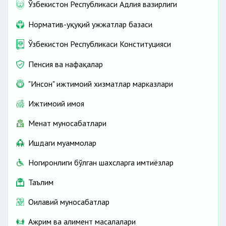
Ўзбекистон Республикаси Адлия вазирлиги
Норматив-ҳуқуқий ҳужжатлар базаси
Ўзбекистон Республикаси Конституцияси
Пенсия ва нафақалар
"Инсон" ижтимоий хизматлар марказлари
Ижтимоий ҳимоя
Меҳнат муносабатлари
Ишдаги муаммолар
Ногиронлиги бўлган шахсларга имтиёзлар
Таълим
Оилавий муносабатлар
Ажрим ва алимент масалалари