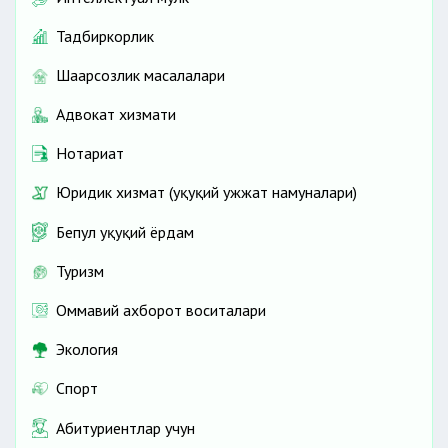
Тадбиркорлик
Шаҳарсозлик масалалари
Адвокат хизмати
Нотариат
Юридик хизмат (ҳуқуқий ҳужжат намуналари)
Бепул ҳуқуқий ёрдам
Туризм
Оммавий ахборот воситалари
Экология
Спорт
Абитуриентлар учун