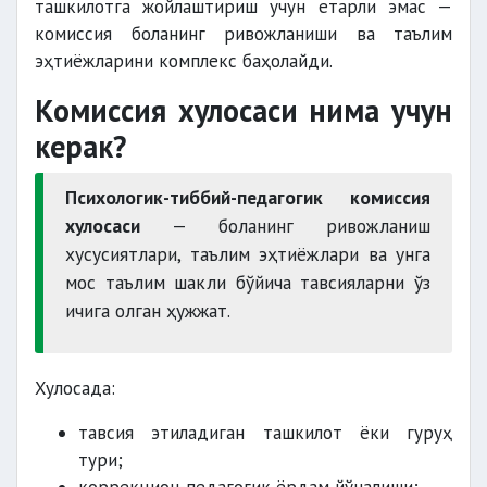
ташкилотга жойлаштириш учун етарли эмас —
комиссия боланинг ривожланиши ва таълим
эҳтиёжларини комплекс баҳолайди.
Комиссия хулосаси нима учун
керак?
Психологик-тиббий-педагогик комиссия
хулосаси
— боланинг ривожланиш
хусусиятлари, таълим эҳтиёжлари ва унга
мос таълим шакли бўйича тавсияларни ўз
ичига олган ҳужжат.
Хулосада:
тавсия этиладиган ташкилот ёки гуруҳ
тури;