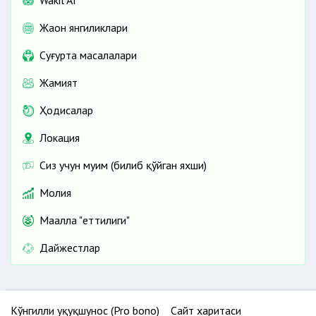
Wakil AI
Жаҳон янгиликлари
Cуғурта масалалари
Жамият
Ҳодисалар
Локация
Сиз учун муҳим (билиб қўйган яхши)
Молия
Маҳалла "еттилиги"
Дайжестлар
Кўнгилли ҳуқуқшунос (Pro bono)
Сайт харитаси