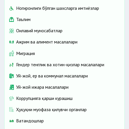
Ногиронлиги бўлган шахсларга имтиёзлар
Таълим
Оилавий муносабатлар
Ажрим ва алимент масалалари
Миграция
Гендер тенглик ва хотин-қизлар масалалари
Уй-жой, ер ва коммунал масалалари
Уй-жой ижара масалалари
Коррупцияга қарши курашиш
Ҳуқуқни муҳофаза қилувчи органлар
Ватандошлар