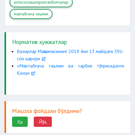
ихтисослаштирилганбоғчалар
мактабгача таълим
Норматив ҳужжатлар
Вазирлар Маҳкамасининг 2019 йил 13 майдаги 391-
сон қарори
«Мактабгача таълим ва тарбия тўғрисида»ги
Қонун
Мақола фойдали бўлдими?
Ҳа
Йўқ