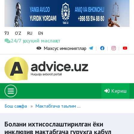
ЎЗ
O‘Z
RU
EN
24/7 ҳуқуқий маслаҳат
Махсус имкониятлар
Кириш
Бош саҳифа
Мактабгача таълим
Болани ихтисослаштирил
Болани ихтисослаштирилган ёки
инклюзив мактабгача гуруҳга қабул