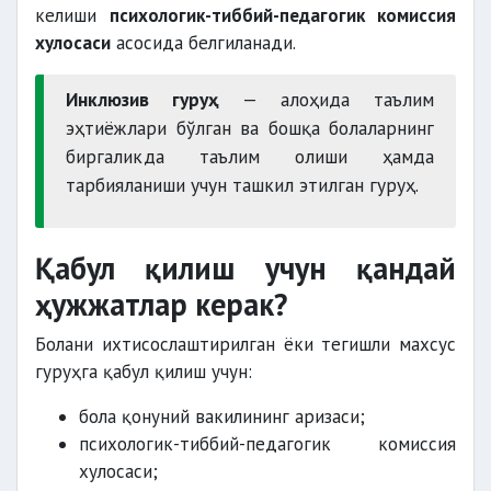
келиши
психологик-тиббий-педагогик комиссия
хулосаси
асосида белгиланади.
Инклюзив гуруҳ
— алоҳида таълим
эҳтиёжлари бўлган ва бошқа болаларнинг
биргаликда таълим олиши ҳамда
тарбияланиши учун ташкил этилган гуруҳ.
Қабул қилиш учун қандай
ҳужжатлар керак?
Болани ихтисослаштирилган ёки тегишли махсус
гуруҳга қабул қилиш учун:
бола қонуний вакилининг аризаси;
психологик-тиббий-педагогик комиссия
хулосаси;