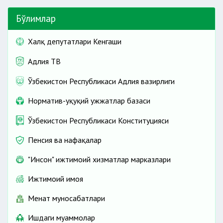
Бўлимлар
Халқ депутатлари Кенгаши
Адлия ТВ
Ўзбекистон Республикаси Адлия вазирлиги
Норматив-ҳуқуқий ҳужжатлар базаси
Ўзбекистон Республикаси Конституцияси
Пенсия ва нафақалар
"Инсон" ижтимоий хизматлар марказлари
Ижтимоий ҳимоя
Меҳнат муносабатлари
Ишдаги муаммолар