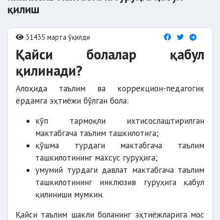
қилиш
31435 марта ўқилди
Қайси болалар қабул
қилинади?
Алоҳида таълим ва коррекцион-педагогик
ёрдамга эҳтиёжи бўлган бола:
кўп тармоқли ихтисослаштирилган
мактабгача таълим ташкилотига;
қўшма турдаги мактабгача таълим
ташкилотининг махсус гуруҳига;
умумий турдаги давлат мактабгача таълим
ташкилотининг инклюзив гуруҳига қабул
қилиниши мумкин.
Қайси таълим шакли боланинг эҳтиёжларига мос