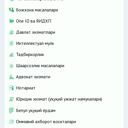
Божхона масалалари
One ID ва ЯИДХП
Давлат хизматлари
Интеллектуал мулк
Тадбиркорлик
Шаҳарсозлик масалалари
Адвокат хизмати
Нотариат
Юридик хизмат (ҳуқуқий ҳужжат намуналари)
Бепул ҳуқуқий ёрдам
Оммавий ахборот воситалари