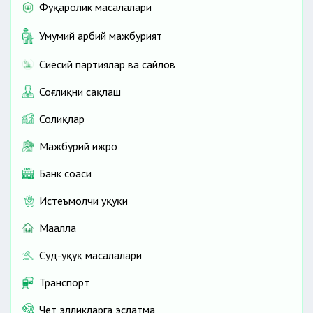
Фуқаролик масалалари
Умумий ҳарбий мажбурият
Сиёсий партиялар ва сайлов
Соғлиқни сақлаш
Солиқлар
Мажбурий ижро
Банк соҳаси
Истеъмолчи ҳуқуқи
Маҳалла
Суд-ҳуқуқ масалалари
Транспорт
Чет элликларга эслатма