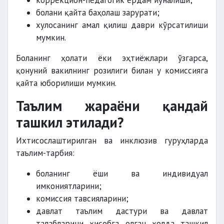
коррекцион-педагогик ёрдам йўналиши;
болани қайта баҳолаш зарурати;
хулосанинг амал қилиш даври кўрсатилиши
мумкин.
Боланинг ҳолати ёки эҳтиёжлари ўзгарса,
қонуний вакилнинг розилиги билан у комиссияга
қайта юборилиши мумкин.
Таълим жараёни қандай
ташкил этилади?
Ихтисослаштирилган ва инклюзив гуруҳларда
таълим-тарбия:
боланинг ёши ва индивидуал
имкониятларини;
комиссия тавсияларини;
давлат таълим дастури ва давлат
талабларини ҳисобга олган ҳолда ташкил