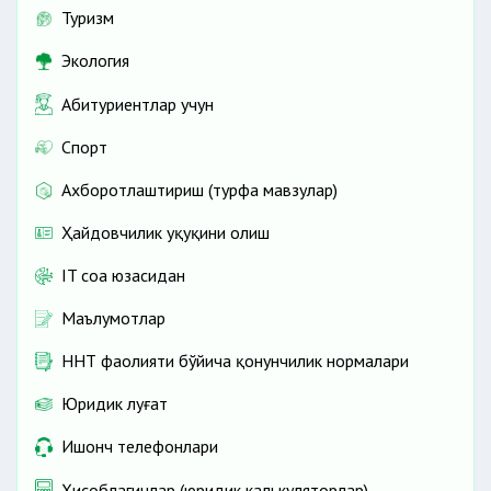
Туризм
Экология
Абитуриентлар учун
Спорт
Ахборотлаштириш (турфа мавзулар)
Ҳайдовчилик ҳуқуқини олиш
IT соҳа юзасидан
Маълумотлар
ННТ фаолияти бўйича қонунчилик нормалари
Юридик луғат
Ишонч телефонлари
Ҳисоблагичлар (юридик калькуляторлар)