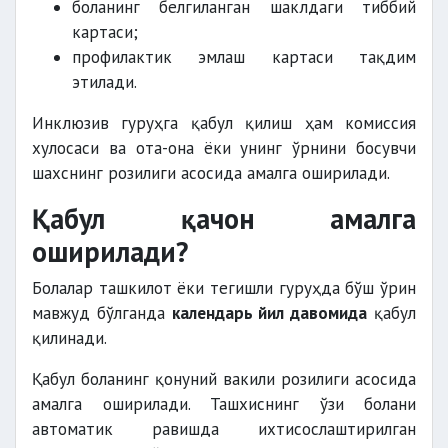
боланинг белгиланган шаклдаги тиббий
картаси;
профилактик эмлаш картаси тақдим
этилади.
Инклюзив гуруҳга қабул қилиш ҳам комиссия
хулосаси ва ота-она ёки унинг ўрнини босувчи
шахснинг розилиги асосида амалга оширилади.
Қабул қачон амалга
оширилади?
Болалар ташкилот ёки тегишли гуруҳда бўш ўрин
мавжуд бўлганда
календарь йил давомида
қабул
қилинади.
Қабул боланинг қонуний вакили розилиги асосида
амалга оширилади. Ташхиснинг ўзи болани
автоматик равишда ихтисослаштирилган