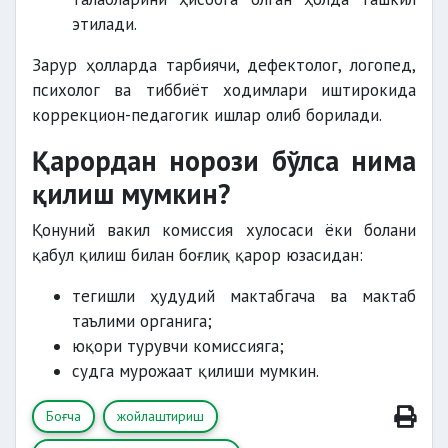
этилади.
Зарур ҳолларда тарбиячи, дефектолог, логопед,
психолог ва тиббиёт ходимлари иштирокида
коррекцион-педагогик ишлар олиб борилади.
Қарордан норози бўлса нима
қилиш мумкин?
Қонуний вакил комиссия хулосаси ёки болани
қабул қилиш билан боғлиқ қарор юзасидан:
тегишли ҳудудий мактабгача ва мактаб
таълими органига;
юқори турувчи комиссияга;
судга мурожаат қилиши мумкин.
Боғча
жойлаштириш