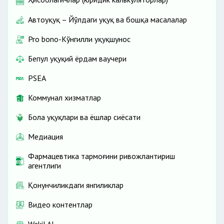
Автоҳуқуқ – Йўлдаги ҳуқуқ ва бошқа масалалар
Pro bono-Кўнгилли ҳуқуқшунос
Бепул ҳуқуқий ёрдам ваучери
PSEA
Коммунал хизматлар
Бола ҳуқуқлари ва ёшлар сиёсати
Медиация
Фармацевтика тармоғини ривожлантириш
агентлиги
Қонунчиликдаги янгиликлар
Видео контентлар