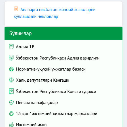
Аёлларга нисбатан жиноий жазоларни
қўллашдаги чекловлар
Бўлимлар
Адлия ТВ
Ўзбекистон Республикаси Адлия вазирлиги
Норматив-ҳуқуқий ҳужжатлар базаси
Халқ депутатлари Кенгаши
Ўзбекистон Республикаси Конституцияси
Пенсия ва нафақалар
"Инсон" ижтимоий хизматлар марказлари
Ижтимоий ҳимоя