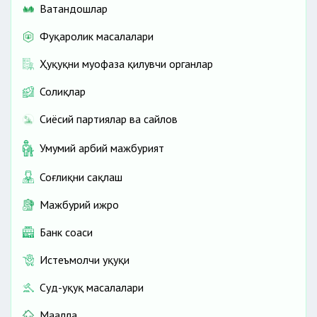
Ватандошлар
Фуқаролик масалалари
Ҳуқуқни муҳофаза қилувчи органлар
Солиқлар
Сиёсий партиялар ва сайлов
Умумий ҳарбий мажбурият
Соғлиқни сақлаш
Мажбурий ижро
Банк соҳаси
Истеъмолчи ҳуқуқи
Суд-ҳуқуқ масалалари
Маҳалла