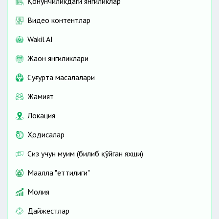
Қонунчиликдаги янгиликлар
Видео контентлар
Wakil AI
Жаҳон янгиликлари
Cуғурта масалалари
Жамият
Локация
Ҳодисалар
Сиз учун муҳим (билиб қўйган яхши)
Маҳалла "еттилиги"
Молия
Дайжестлар