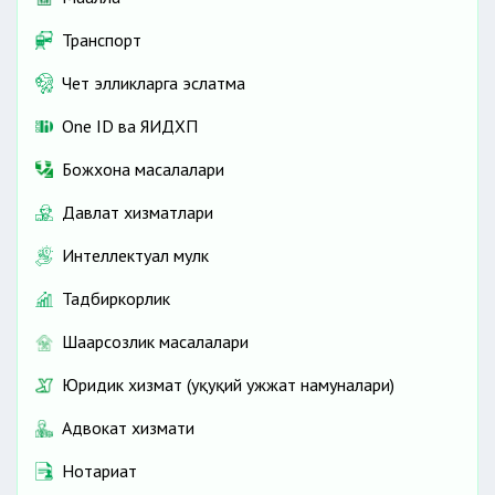
Транспорт
Чет элликларга эслатма
One ID ва ЯИДХП
Божхона масалалари
Давлат хизматлари
Интеллектуал мулк
Тадбиркорлик
Шаҳарсозлик масалалари
Юридик хизмат (ҳуқуқий ҳужжат намуналари)
Адвокат хизмати
Нотариат