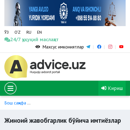
ЎЗ
O‘Z
RU
EN
24/7 ҳуқуқий маслаҳат
Махсус имкониятлар
Кириш
Бош саҳифа
Гендер тенглик ва хотин-қизлар масалалари
Жиноий жавобгарлик бўйича имтиёзлар