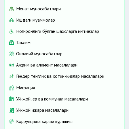
Меҳнат муносабатлари
Ишдаги муаммолар
Ногиронлиги бўлган шахсларга имтиёзлар
Таълим
Оилавий муносабатлар
Ажрим ва алимент масалалари
Гендер тенглик ва хотин-қизлар масалалари
Миграция
Уй-жой, ер ва коммунал масалалари
Уй-жой ижара масалалари
Коррупцияга қарши курашиш