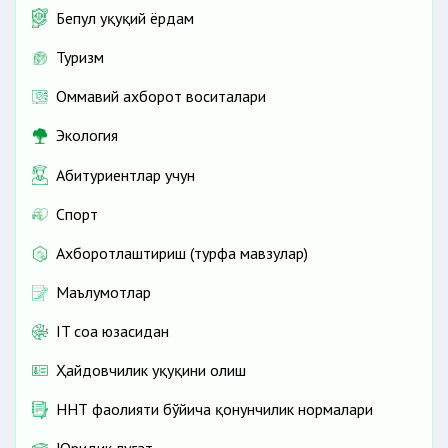
Бепул ҳуқуқий ёрдам
Туризм
Оммавий ахборот воситалари
Экология
Абитуриентлар учун
Спорт
Ахборотлаштириш (турфа мавзулар)
Маълумотлар
IT соҳа юзасидан
Ҳайдовчилик ҳуқуқини олиш
ННТ фаолияти бўйича қонунчилик нормалари