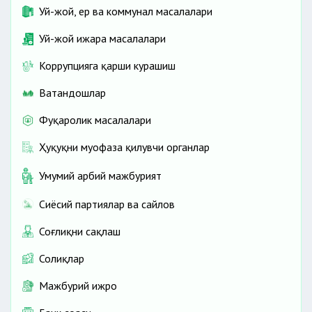
Уй-жой, ер ва коммунал масалалари
Уй-жой ижара масалалари
Коррупцияга қарши курашиш
Ватандошлар
Фуқаролик масалалари
Ҳуқуқни муҳофаза қилувчи органлар
Умумий ҳарбий мажбурият
Сиёсий партиялар ва сайлов
Соғлиқни сақлаш
Солиқлар
Мажбурий ижро