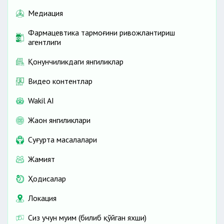
Медиация
Фармацевтика тармоғини ривожлантириш
агентлиги
Қонунчиликдаги янгиликлар
Видео контентлар
Wakil AI
Жаҳон янгиликлари
Cуғурта масалалари
Жамият
Ҳодисалар
Локация
Сиз учун муҳим (билиб қўйган яхши)