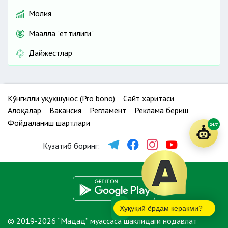
Молия
Маҳалла "еттилиги"
Дайжестлар
Кўнгилли ҳуқуқшунос (Pro bono)
Сайт харитаси
Алоқалар
Вакансия
Регламент
Реклама бериш
Фойдаланиш шартлари
24/7
Кузатиб боринг:
Ҳуқуқий ёрдам керакми?
© 2019-2026 “Мадад” муассаса шаклидаги нодавлат