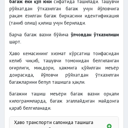
багаж ёки қўл юки
сифатида ташилади. Ташувчи
рўйхатдан ўтказилган багаж учун йўловчига
рақам ёзилган багаж биркасини идентификация
(таниб олиш) қилиш учун берилади.
Барча багаж вазни бўйича
ўлчовдан ўтказилиши
шарт.
Ҳаво кемасининг хизмат кўрсатиш тоифасидан
келиб чиқиб, ташувчи томонидан белгиланган
оғирлиги, миқдори, ҳажмига қўйилган меъёр
доирасида, йўловчи рўйхатдан ўтказилган
багажларини бепул ташишга ҳақли.
Багажни ташиш меъёри багаж вазни орқали
килограммларда, багаж эгаллайдиган майдонга
қараб белгиланади.
Ҳаво транспорти салонида ташишга