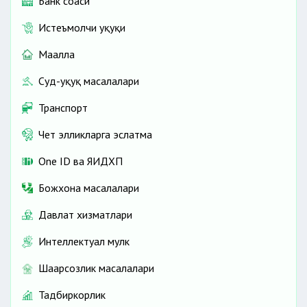
Банк соҳаси
Истеъмолчи ҳуқуқи
Маҳалла
Суд-ҳуқуқ масалалари
Транспорт
Чет элликларга эслатма
One ID ва ЯИДХП
Божхона масалалари
Давлат хизматлари
Интеллектуал мулк
Шаҳарсозлик масалалари
Тадбиркорлик