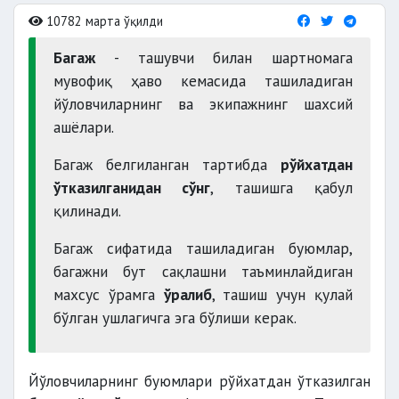
10782 марта ўқилди
Багаж
- ташувчи билан шартномага
мувофиқ ҳаво кемасида ташиладиган
йўловчиларнинг ва экипажнинг шахсий
ашёлари.
Багаж белгиланган тартибда
рўйхатдан
ўтказилганидан сўнг
, ташишга қабул
қилинади.
Багаж сифатида ташиладиган буюмлар,
багажни бут сақлашни таъминлайдиган
махсус ўрамга
ўралиб
, ташиш учун қулай
бўлган ушлагичга эга бўлиши керак.
Йўловчиларнинг буюмлари рўйхатдан ўтказилган