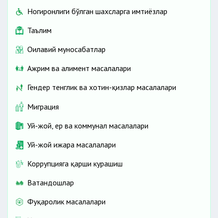
Ногиронлиги бўлган шахсларга имтиёзлар
Таълим
Оилавий муносабатлар
Ажрим ва алимент масалалари
Гендер тенглик ва хотин-қизлар масалалари
Миграция
Уй-жой, ер ва коммунал масалалари
Уй-жой ижара масалалари
Коррупцияга қарши курашиш
Ватандошлар
Фуқаролик масалалари