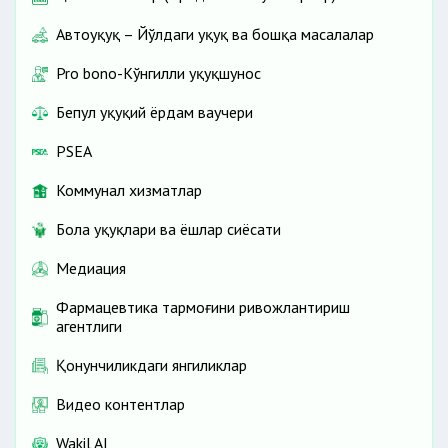
Автоҳуқуқ – Йўлдаги ҳуқуқ ва бошқа масалалар
Pro bono-Кўнгилли ҳуқуқшунос
Бепул ҳуқуқий ёрдам ваучери
PSEA
Коммунал хизматлар
Бола ҳуқуқлари ва ёшлар сиёсати
Медиация
Фармацевтика тармоғини ривожлантириш
агентлиги
Қонунчиликдаги янгиликлар
Видео контентлар
Wakil AI