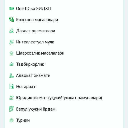
One ID ва ЯИДХП
Божхона масалалари
Давлат хизматлари
Интеллектуал мулк
Шаҳарсозлик масалалари
Тадбиркорлик
Адвокат хизмати
Нотариат
Юридик хизмат (ҳуқуқий ҳужжат намуналари)
Бепул ҳуқуқий ёрдам
Туризм