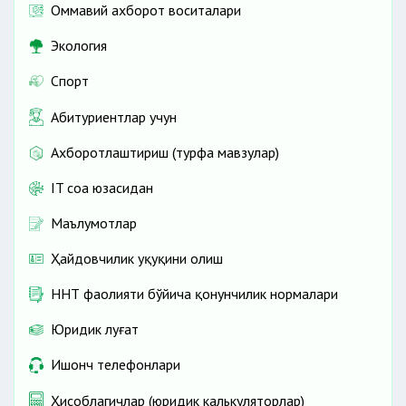
Оммавий ахборот воситалари
Экология
Спорт
Абитуриентлар учун
Ахборотлаштириш (турфа мавзулар)
IT соҳа юзасидан
Маълумотлар
Ҳайдовчилик ҳуқуқини олиш
ННТ фаолияти бўйича қонунчилик нормалари
Юридик луғат
Ишонч телефонлари
Ҳисоблагичлар (юридик калькуляторлар)