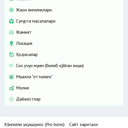
Жаҳон янгиликлари
Cуғурта масалалари
Жамият
Локация
Ҳодисалар
Сиз учун муҳим (билиб қўйган яхши)
Маҳалла "еттилиги"
Молия
Дайжестлар
Кўнгилли ҳуқуқшунос (Pro bono)
Сайт харитаси