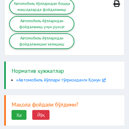
Автомобиль йўлларидан бошқа
мақсадларда фойдаланиш
Автомобиль йўлларидан
фойдаланиш учун рухсат
Автомобиль йўлларидан
фойдаланишни келишиш
Норматив ҳужжатлар
«Автомобиль йўллари тўғрисида»ги Қонун
Мақола фойдали бўлдими?
Ҳа
Йўқ