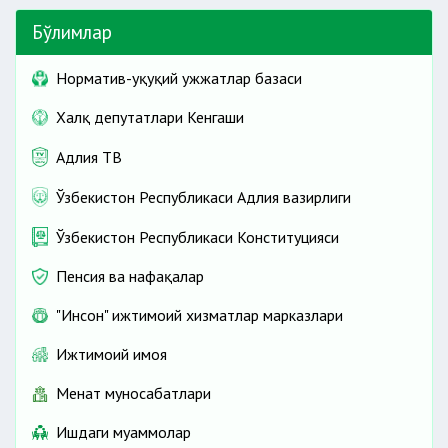
Бўлимлар
Норматив-ҳуқуқий ҳужжатлар базаси
Халқ депутатлари Кенгаши
Адлия ТВ
Ўзбекистон Республикаси Адлия вазирлиги
Ўзбекистон Республикаси Конституцияси
Пенсия ва нафақалар
"Инсон" ижтимоий хизматлар марказлари
Ижтимоий ҳимоя
Меҳнат муносабатлари
Ишдаги муаммолар