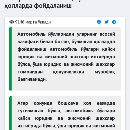
ҳолларда фойдаланиш
9146 марта ўқилди
Автомобиль йўлларидан уларнинг асосий
вазифаси билан боғлиқ бўлмаган ҳолларда
фойдаланиш автомобиль йўллари қайси
юридик ва жисмоний шахслар ихтиёрида
бўлса, ўша юридик ва жисмоний шахслар
томонидан қонунчиликка мувофиқ
белгиланади.
Агар қонунда бошқача ҳол назарда
тутилмаган бўлса, автомобиль йўллари
қайси юридик ва жисмоний шахслар
ихтиёрида бўлса, ўша юридик ва жисмоний