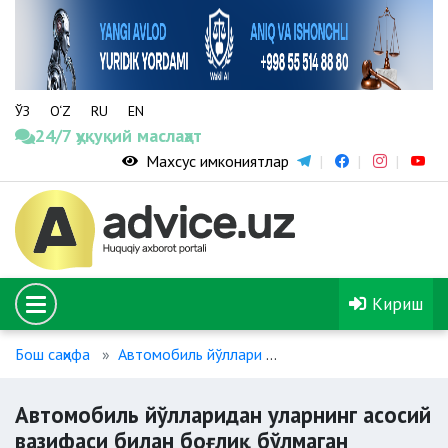
ЎЗ
O‘Z
RU
EN
24/7 ҳуқуқий маслаҳат
Махсус имкониятлар
Кириш
Бош саҳифа
Автомобиль йўллари
Автомобиль йўлларида
Автомобиль йўлларидан уларнинг асосий
вазифаси билан боғлиқ бўлмаган