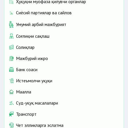
Ҳуқуқни муҳофаза қилувчи органлар
Сиёсий партиялар ва сайлов
Умумий ҳарбий мажбурият
Соғлиқни сақлаш
Солиқлар
Мажбурий ижро
Банк соҳаси
Истеъмолчи ҳуқуқи
Маҳалла
Суд-ҳуқуқ масалалари
Транспорт
Чет элликларга эслатма