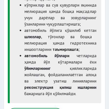
кўприклар ва сув қувурлари яқинида
мелиорация ҳамда бошқа мақсадлар
учун дарёлар ва зовурларнинг
ўзанларини чуқурлаштиришга;
автомобиль йўлига қўшилиб кетган
шлюзлар
, тўғонлар ва бошқа
мелиорация ҳамда гидротехника
иншоотларини
таъмирлашга
;
автомобиль йўллари
четларида
ҳамда йўл кўтармалари ёки
ўйимларининг
қияликларида
жойлашган, фойдаланилаётган алоқа
ва электр узатиш линияларини
реконструкция қилиш ишларини
бажаришга йўл қўйилмайди.