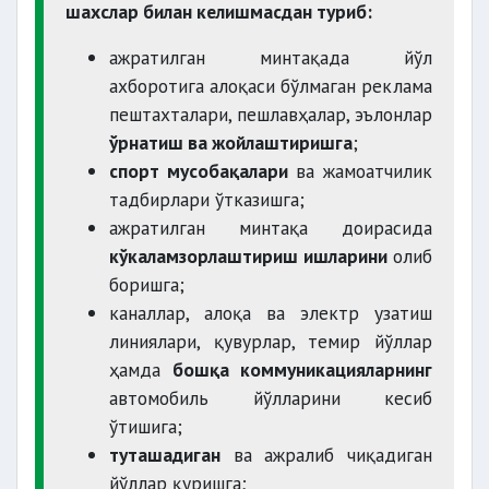
шахслар билан келишмасдан туриб:
ажратилган минтақада йўл
ахборотига алоқаси бўлмаган реклама
пештахталари, пешлавҳалар, эълонлар
ўрнатиш ва жойлаштиришга
;
спорт мусобақалари
ва жамоатчилик
тадбирлари ўтказишга;
ажратилган минтақа доирасида
кўкаламзорлаштириш ишларини
олиб
боришга;
каналлар, алоқа ва электр узатиш
линиялари, қувурлар, темир йўллар
ҳамда
бошқа коммуникацияларнинг
автомобиль йўлларини кесиб
ўтишига;
туташадиган
ва ажралиб чиқадиган
йўллар қуришга;