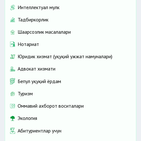
Интеллектуал мулк
Тадбиркорлик
Шаҳарсозлик масалалари
Нотариат
Юридик хизмат (ҳуқуқий ҳужжат намуналари)
Адвокат хизмати
Бепул ҳуқуқий ёрдам
Туризм
Оммавий ахборот воситалари
Экология
Абитуриентлар учун