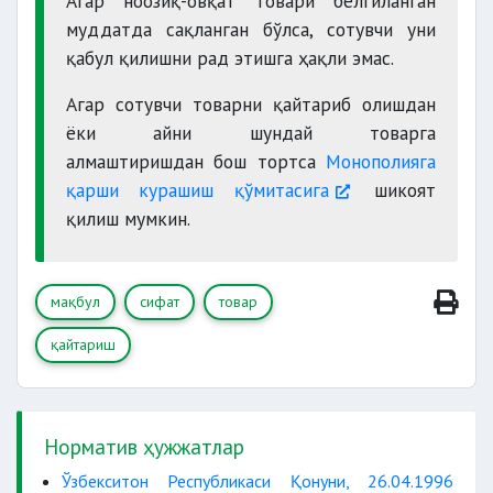
Агар ноозиқ-овқат товари белгиланган
муддатда сақланган бўлса, сотувчи уни
қабул қилишни рад этишга ҳақли эмас.
Агар сотувчи товарни қайтариб олишдан
ёки айни шундай товарга
алмаштиришдан бош тортса
Монополияга
қарши курашиш қўмитасига
шикоят
қилиш мумкин.
мақбул
сифат
товар
қайтариш
Норматив ҳужжатлар
Ўзбекситон Республикаси Қонуни, 26.04.1996