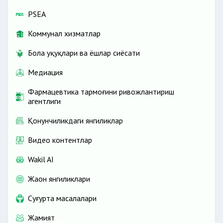
PSEA
Коммунал хизматлар
Бола ҳуқуқлари ва ёшлар сиёсати
Медиация
Фармацевтика тармоғини ривожлантириш
агентлиги
Қонунчиликдаги янгиликлар
Видео контентлар
Wakil AI
Жаҳон янгиликлари
Cуғурта масалалари
Жамият