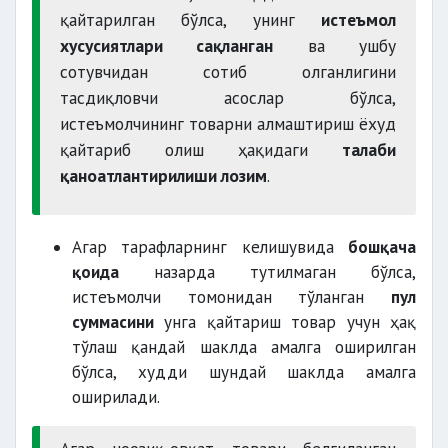
қайтарилган бўлса, унинг
истеъмол
хусусиятлари сақланган
ва ушбу
сотувчидан сотиб олганлигини
тасдиқловчи асослар бўлса,
истеъмолчининг товарни алмаштириш ёхуд
қайтариб олиш ҳақидаги
талаби
қаноатлантирилиши лозим
.
Агар тарафларнинг келишувида
бошқача
қоида
назарда тутилмаган бўлса,
истеъмолчи томонидан тўланган
пул
суммасини
унга қайтариш товар учун ҳақ
тўлаш қандай шаклда амалга оширилган
бўлса, худди шундай шаклда амалга
оширилади.