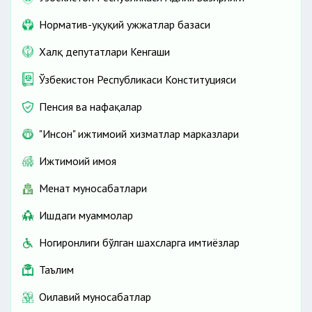
Норматив-ҳуқуқий ҳужжатлар базаси
Халқ депутатлари Кенгаши
Ўзбекистон Республикаси Конституцияси
Пенсия ва нафақалар
"Инсон" ижтимоий хизматлар марказлари
Ижтимоий ҳимоя
Меҳнат муносабатлари
Ишдаги муаммолар
Ногиронлиги бўлган шахсларга имтиёзлар
Таълим
Оилавий муносабатлар