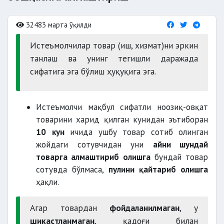
32483 марта ўқилди
Истеъмолчилар товар (иш, хизмат)ни эркин
танлаш ва унинг тегишли даражада
сифатига эга бўлиш ҳуқуқига эга.
Истеъмолчи мақбул сифатли ноозиқ-овқат
товарини харид қилган кунидан эътиборан
10
кун
ичида ушбу товар сотиб олинган
жойдаги сотувчидан уни
айни шундай
товарга алмаштириб олишга
бундай товар
сотувда бўлмаса,
пулини қайтариб олишга
ҳақли.
Агар товардан
фойдаланилмаган
, у
шикастланмаган
, қадоғи билан