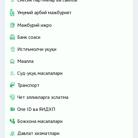
Умумий ҳарбий мажбурият
Мажбурий ижро
Банк соҳаси
Истеъмолчи ҳуқуқи
Маҳалла
Суд-ҳуқуқ масалалари
Транспорт
Чет элликларга эслатма
One ID ва ЯИДХП
Божхона масалалари
Давлат хизматлари