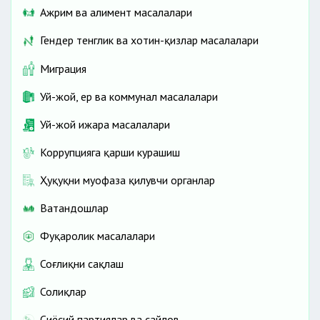
Ажрим ва алимент масалалари
Гендер тенглик ва хотин-қизлар масалалари
Миграция
Уй-жой, ер ва коммунал масалалари
Уй-жой ижара масалалари
Коррупцияга қарши курашиш
Ҳуқуқни муҳофаза қилувчи органлар
Ватандошлар
Фуқаролик масалалари
Соғлиқни сақлаш
Солиқлар
Сиёсий партиялар ва сайлов