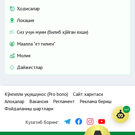
Ҳодисалар
Локация
Сиз учун муҳим (билиб қўйган яхши)
Маҳалла "еттилиги"
Молия
Дайжестлар
Кўнгилли ҳуқуқшунос (Pro bono)
Сайт харитаси
Алоқалар
Вакансия
Регламент
Реклама бериш
Фойдаланиш шартлари
24/7
Кузатиб боринг: