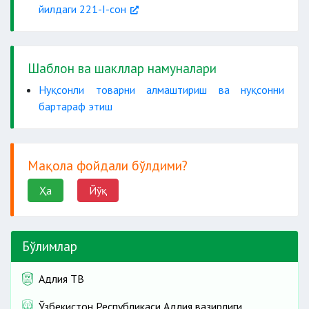
йилдаги 221-I-сон
Шаблон ва шакллар намуналари
Нуқсонли товарни алмаштириш ва нуқсонни
бартараф этиш
Мақола фойдали бўлдими?
Ҳа
Йўқ
Бўлимлар
Адлия ТВ
Ўзбекистон Республикаси Адлия вазирлиги