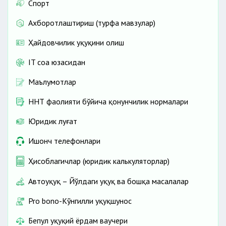
Спорт
Ахборотлаштириш (турфа мавзулар)
Ҳайдовчилик ҳуқуқини олиш
IT соҳа юзасидан
Маълумотлар
ННТ фаолияти бўйича қонунчилик нормалари
Юридик луғат
Ишонч телефонлари
Ҳисоблагичлар (юридик калькуляторлар)
Автоҳуқуқ – Йўлдаги ҳуқуқ ва бошқа масалалар
Pro bono-Кўнгилли ҳуқуқшунос
Бепул ҳуқуқий ёрдам ваучери