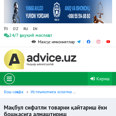
ЎЗ
O‘Z
RU
EN
24/7 ҳуқуқий маслаҳат
Махсус имкониятлар
Кириш
Бош саҳифа
Истеъмолчига эслатма
Мақбул сифатли тов
Мақбул сифатли товарни қайтариш ёки
бошқасига алмаштириш