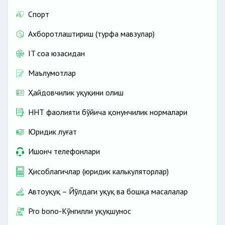
Спорт
Ахборотлаштириш (турфа мавзулар)
IT соҳа юзасидан
Маълумотлар
Ҳайдовчилик ҳуқуқини олиш
ННТ фаолияти бўйича қонунчилик нормалари
Юридик луғат
Ишонч телефонлари
Ҳисоблагичлар (юридик калькуляторлар)
Автоҳуқуқ – Йўлдаги ҳуқуқ ва бошқа масалалар
Pro bono-Кўнгилли ҳуқуқшунос