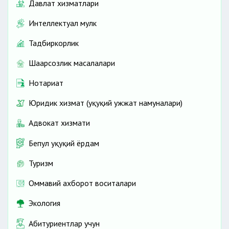
Давлат хизматлари
Интеллектуал мулк
Тадбиркорлик
Шаҳарсозлик масалалари
Нотариат
Юридик хизмат (ҳуқуқий ҳужжат намуналари)
Адвокат хизмати
Бепул ҳуқуқий ёрдам
Туризм
Оммавий ахборот воситалари
Экология
Абитуриентлар учун