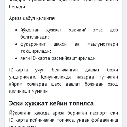
беради.
Ариза қабул қилингач:
йўқолган ҳужжат ҳақиқий эмас деб
белгиланади;
фуқаронинг шахси ва маълумотлари
текширилади;
янги ID-карта расмийлаштирилади.
ID-карта учун белгиланган давлат божи
ундирилади. Қонунчиликда назарда тутилган
айрим ҳолларда шахс давлат божидан озод
қилиниши мумкин.
Эски ҳужжат кейин топилса
Йўқолгани ҳақида ариза берилган паспорт ёки
ID-карта кейинчалик топилса, ундан фойдаланиш