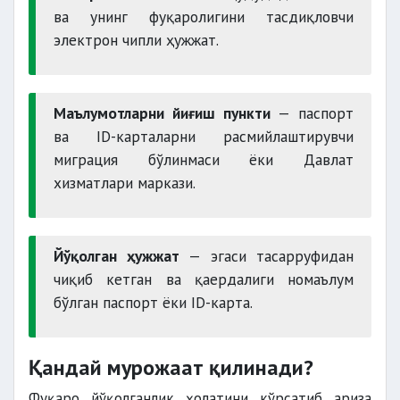
ва унинг фуқаролигини тасдиқловчи
электрон чипли ҳужжат.
Маълумотларни йиғиш пункти
— паспорт
ва ID-карталарни расмийлаштирувчи
миграция бўлинмаси ёки Давлат
хизматлари маркази.
Йўқолган ҳужжат
— эгаси тасарруфидан
чиқиб кетган ва қаердалиги номаълум
бўлган паспорт ёки ID-карта.
Қандай мурожаат қилинади?
Фуқаро йўқолганлик ҳолатини кўрсатиб ариза