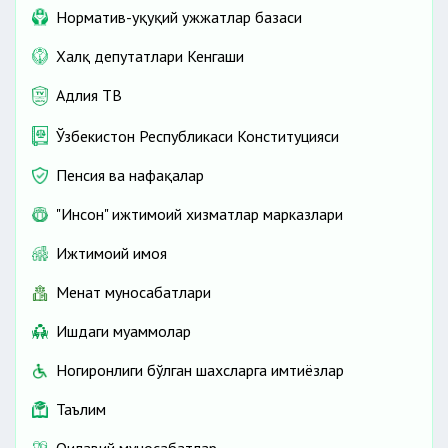
Норматив-ҳуқуқий ҳужжатлар базаси
Халқ депутатлари Кенгаши
Адлия ТВ
Ўзбекистон Республикаси Конституцияси
Пенсия ва нафақалар
"Инсон" ижтимоий хизматлар марказлари
Ижтимоий ҳимоя
Меҳнат муносабатлари
Ишдаги муаммолар
Ногиронлиги бўлган шахсларга имтиёзлар
Таълим