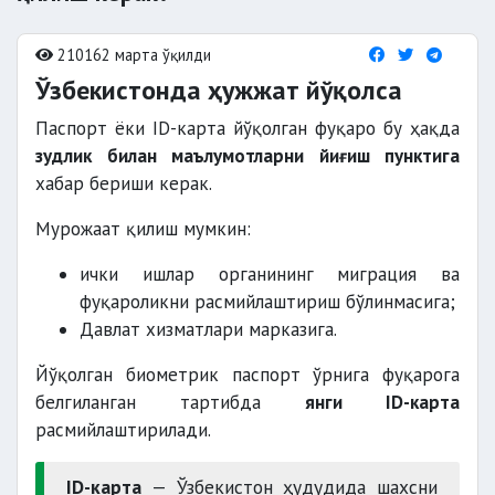
210162 марта ўқилди
Ўзбекистонда ҳужжат йўқолса
Паспорт ёки ID-карта йўқолган фуқаро бу ҳақда
зудлик билан маълумотларни йиғиш пунктига
хабар бериши керак.
Мурожаат қилиш мумкин:
ички ишлар органининг миграция ва
фуқароликни расмийлаштириш бўлинмасига;
Давлат хизматлари марказига.
Йўқолган биометрик паспорт ўрнига фуқарога
белгиланган тартибда
янги ID-карта
расмийлаштирилади.
ID-карта
— Ўзбекистон ҳудудида шахсни