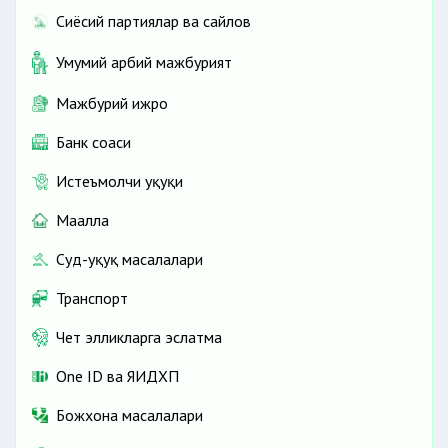
Сиёсий партиялар ва сайлов
Умумий ҳарбий мажбурият
Мажбурий ижро
Банк соҳаси
Истеъмолчи ҳуқуқи
Маҳалла
Суд-ҳуқуқ масалалари
Транспорт
Чет элликларга эслатма
One ID ва ЯИДХП
Божхона масалалари