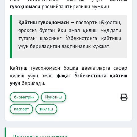
гувоҳномаси
расмийлаштирилиши мумкин.
Қайтиш гувоҳномаси
— паспорти йўқолган,
яроқсиз бўлган ёки амал қилиш муддати
тугаган шахснинг Ўзбекистонга қайтиши
учун бериладиган вақтинчалик ҳужжат.
Қайтиш гувоҳномаси бошқа давлатларга сафар
қилиш учун эмас,
фақат Ўзбекистонга қайтиш
учун
берилади.
биометрик
Йўқотиш
паспорт
тиклаш