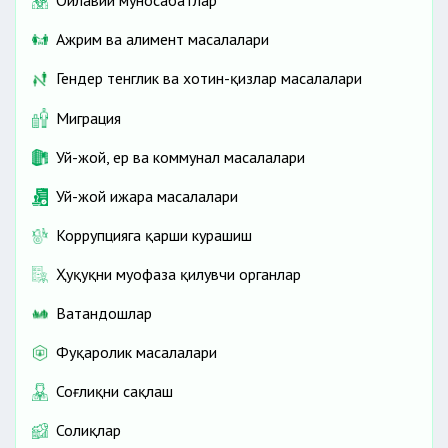
Оилавий муносабатлар
Ажрим ва алимент масалалари
Гендер тенглик ва хотин-қизлар масалалари
Миграция
Уй-жой, ер ва коммунал масалалари
Уй-жой ижара масалалари
Коррупцияга қарши курашиш
Ҳуқуқни муҳофаза қилувчи органлар
Ватандошлар
Фуқаролик масалалари
Соғлиқни сақлаш
Солиқлар