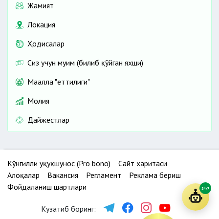
Жамият
Локация
Ҳодисалар
Сиз учун муҳим (билиб қўйган яхши)
Маҳалла "еттилиги"
Молия
Дайжестлар
Кўнгилли ҳуқуқшунос (Pro bono)
Сайт харитаси
Алоқалар
Вакансия
Регламент
Реклама бериш
Фойдаланиш шартлари
24/7
Кузатиб боринг: