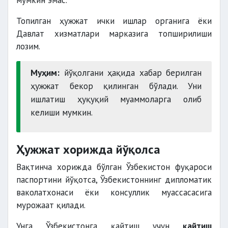
мумкин эмас.
Топилган ҳужжат ички ишлар органига ёки
Давлат хизматлари марказига топширилиши
лозим.
Муҳим:
йўқолгани ҳақида хабар берилган
ҳужжат бекор қилинган бўлади. Уни
ишлатиш ҳуқуқий муаммоларга олиб
келиши мумкин.
Ҳужжат хорижда йўқолса
Вақтинча хорижда бўлган Ўзбекистон фуқароси
паспортини йўқотса, Ўзбекистоннинг дипломатик
ваколатхонаси ёки консуллик муассасасига
мурожаат қилади.
Унга Ўзбекистонга қайтиш учун
қайтиш