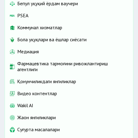
Бепул ҳуқуқий ёрдам ваучери
PSEA
Коммунал хизматлар
Бола ҳуқуқлари ва ёшлар сиёсати
Медиация
Фармацевтика тармоғини ривожлантириш
агентлиги
Қонунчиликдаги янгиликлар
Видео контентлар
Wakil AI
Жаҳон янгиликлари
Cуғурта масалалари