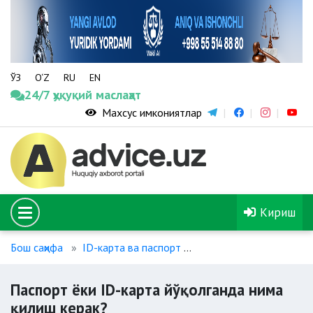
ЎЗ
O‘Z
RU
EN
24/7 ҳуқуқий маслаҳат
Махсус имкониятлар
Кириш
Бош саҳифа
ID-карта ва паспорт
Паспорт ёки ID-карта 
Паспорт ёки ID-карта йўқолганда нима
қилиш керак?