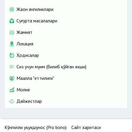
Жаҳон янгиликлари
Cуғурта масалалари
Жамият
Локация
Ҳодисалар
Сиз учун муҳим (билиб қўйган яхши)
Маҳалла "еттилиги"
Молия
Дайжестлар
Кўнгилли ҳуқуқшунос (Pro bono)
Сайт харитаси