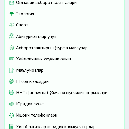
Оммавий ахборот воситалари
Экология
Спорт
Абитуриентлар учун
Ахборотлаштириш (турфа мавзулар)
Ҳайдовчилик ҳуқуқини олиш
Маълумотлар
IT соҳа юзасидан
ННТ фаолияти бўйича қонунчилик нормалари
Юридик луғат
Ишонч телефонлари
Ҳисоблагичлар (юридик калькуляторлар)