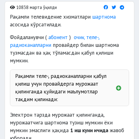
10838 марта ўқилди
Рақамли телевидение хизматлари
шартнома
асосида кўрсатилади.
Фойдаланувчи (
абонент
)
очиқ теле-,
радиоканалларни
провайдер билан шартнома
тузмасдан ва ҳақ тўламасдан қабул қилиши
мумкин.
Рақамли теле-, радиоканалларни қабул
қилиш учун провайдерга мурожаат
қилинганда қуйидаги маълумотлар
тақдим қилинади:
паспорт
Электрон тарзда мурожаат қилинганда,
мурожаатчига шартнома тузиш мумкин ёки
манзил
мумкин эмаслиги ҳақида
1 иш куни ичида
жавоб
боғланиш маълумотлари
юборади.