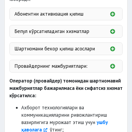
Абонентни активизация қилиш
2 иш куни
ичида ёки ундан кўпроқ
Бепул кўрсатиладиган хизматлар
провайдернинг
маълумот
Шартномани бекор қилиш асослари
хизмат кўрсатиш зонаси тўғрисида
ўз муддатида
тўламаса
Провайдернинг мажбуриятлари:
оператор
тарифлар
лицензияси
бекор қилинганда
Оператор (провайдер) томонидан шартномавий
сифатли хизматлар кўрсатиши шарт
реквизитлари
1 сутка
мажбуриятлар бажарилмаса ёки сифатсиз хизмат
хабардор қилиш
имкони бўлмаганда
кўрсатилса:
сир сақлаши
муаммолар
Ахборот технологиялари ва
коммуникацияларини ривожлантириш
вазирлигига мурожаат этиш учун
ушбу
ҳаволага
ўтинг;