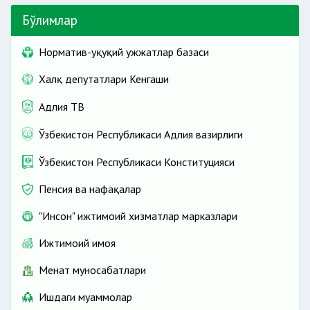
Бўлимлар
Норматив-ҳуқуқий ҳужжатлар базаси
Халқ депутатлари Кенгаши
Адлия ТВ
Ўзбекистон Республикаси Адлия вазирлиги
Ўзбекистон Республикаси Конституцияси
Пенсия ва нафақалар
"Инсон" ижтимоий хизматлар марказлари
Ижтимоий ҳимоя
Меҳнат муносабатлари
Ишдаги муаммолар