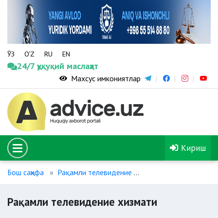
ЎЗ
O‘Z
RU
EN
24/7 ҳуқуқий маслаҳат
Махсус имкониятлар
Кириш
Бош саҳифа
Рақамли телевидение
Рақамли телевидени
Рақамли телевидение хизмати