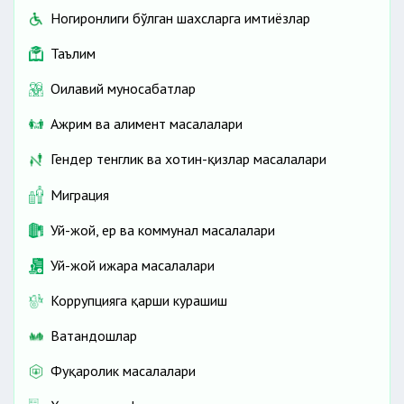
Ногиронлиги бўлган шахсларга имтиёзлар
Таълим
Оилавий муносабатлар
Ажрим ва алимент масалалари
Гендер тенглик ва хотин-қизлар масалалари
Миграция
Уй-жой, ер ва коммунал масалалари
Уй-жой ижара масалалари
Коррупцияга қарши курашиш
Ватандошлар
Фуқаролик масалалари