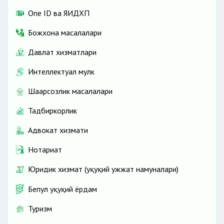
One ID ва ЯИДХП
Божхона масалалари
Давлат хизматлари
Интеллектуал мулк
Шаҳарсозлик масалалари
Тадбиркорлик
Адвокат хизмати
Нотариат
Юридик хизмат (ҳуқуқий ҳужжат намуналари)
Бепул ҳуқуқий ёрдам
Туризм