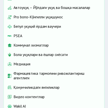
Автоҳуқуқ – Йўлдаги ҳуқуқ ва бошқа масалалар
Pro bono-Кўнгилли ҳуқуқшунос
Бепул ҳуқуқий ёрдам ваучери
PSEA
Коммунал хизматлар
Бола ҳуқуқлари ва ёшлар сиёсати
Медиация
Фармацевтика тармоғини ривожлантириш
агентлиги
Қонунчиликдаги янгиликлар
Видео контентлар
Wakil AI