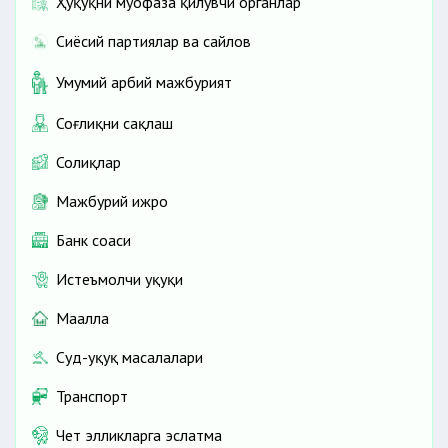
Ҳуқуқни муҳофаза қилувчи органлар
Сиёсий партиялар ва сайлов
Умумий ҳарбий мажбурият
Соғлиқни сақлаш
Солиқлар
Мажбурий ижро
Банк соҳаси
Истеъмолчи ҳуқуқи
Маҳалла
Суд-ҳуқуқ масалалари
Транспорт
Чет элликларга эслатма