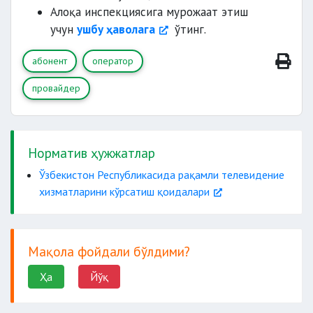
Алоқа инспекциясига мурожаат этиш
учун
ушбу ҳаволага
ўтинг.
абонент
оператор
провайдер
Норматив ҳужжатлар
Ўзбекистон Республикасида рақамли телевидение
хизматларини кўрсатиш қоидалари
Мақола фойдали бўлдими?
Ҳа
Йўқ