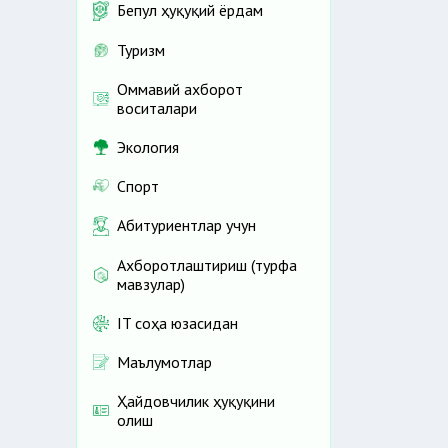
Бепул ҳуқуқий ёрдам
Туризм
Оммавий ахборот
воситалари
Экология
Спорт
Абитуриентлар учун
Ахборотлаштириш (турфа
мавзулар)
IT соҳа юзасидан
Маълумотлар
Ҳайдовчилик ҳуқуқини
олиш