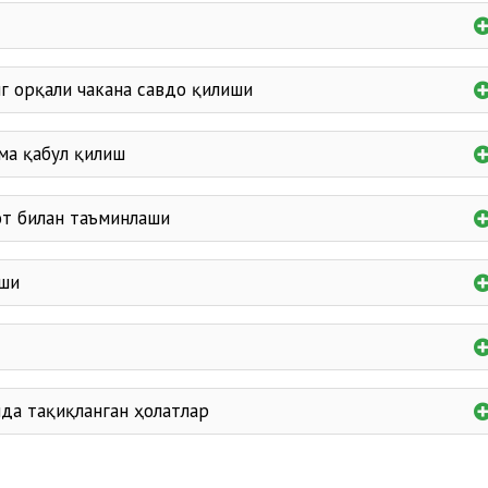
г орқали чакана савдо қилиши
ма қабул қилиш
от билан таъминлаши
иши
да тақиқланган ҳолатлар
сотишга
минимал