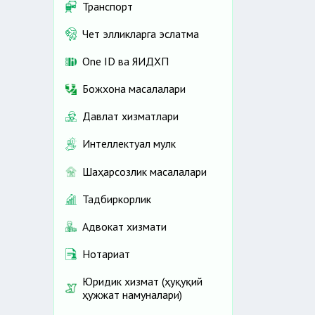
Транспорт
Чет элликларга эслатма
One ID ва ЯИДХП
Божхона масалалари
Давлат хизматлари
Интеллектуал мулк
Шаҳарсозлик масалалари
Тадбиркорлик
Адвокат хизмати
Нотариат
Юридик хизмат (ҳуқуқий
ҳужжат намуналари)