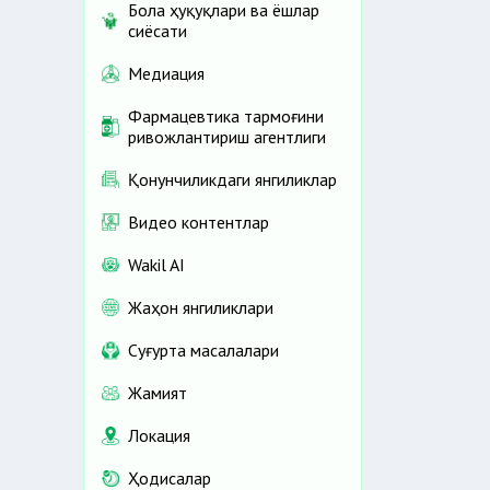
Бола ҳуқуқлари ва ёшлар
сиёсати
Медиация
Фармацевтика тармоғини
ривожлантириш агентлиги
Қонунчиликдаги янгиликлар
Видео контентлар
Wakil AI
Жаҳон янгиликлари
Cуғурта масалалари
Жамият
Локация
Ҳодисалар