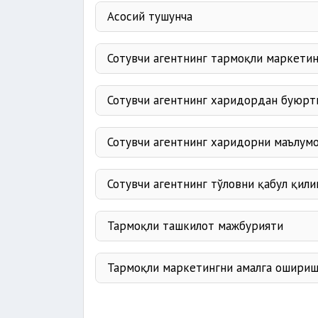
Асосий тушунча
Тармоқли маркетинг
Сотувчи агентнинг тармоқли маркетин
Тармоқли ташкилот
Сотувчи агентнинг харидордан буюрт
Сотувчи агент
Сотувчи агентнинг харидорни маълум
Турғун савдо шохобчалари
Сотувчи агентнинг тўловни қабул қил
Тармоқли ташкилот мажбурияти
Тармоқли маркетингни амалга ошириш
жалб этишга