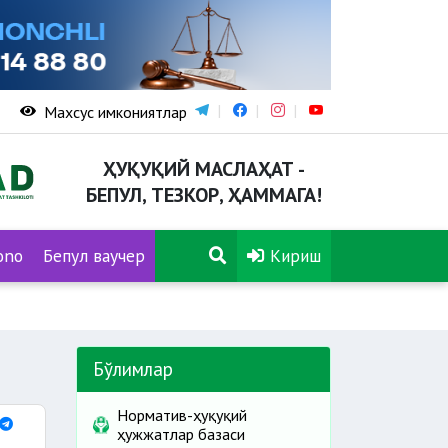
Махсус имкониятлар
ҲУҚУҚИЙ МАСЛАҲАТ -
БЕПУЛ, ТЕЗКОР, ҲАММАГА!
ono
Бепул ваучер
Кириш
Бўлимлар
Норматив-ҳуқуқий
ҳужжатлар базаси