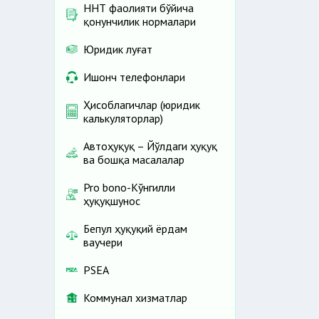
ННТ фаолияти бўйича
қонунчилик нормалари
Юридик луғат
Ишонч телефонлари
Ҳисоблагичлар (юридик
калькуляторлар)
Автоҳуқуқ – Йўлдаги ҳуқуқ
ва бошқа масалалар
Pro bono-Кўнгилли
ҳуқуқшунос
Бепул ҳуқуқий ёрдам
ваучери
PSEA
Коммунал хизматлар