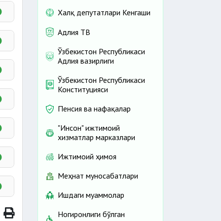
Халқ депутатлари Кенгаши
Адлия ТВ
Ўзбекистон Республикаси
Адлия вазирлиги
Ўзбекистон Республикаси
Конституцияси
Пенсия ва нафақалар
"Инсон" ижтимоий
хизматлар марказлари
Ижтимоий ҳимоя
Меҳнат муносабатлари
Ишдаги муаммолар
Ногиронлиги бўлган