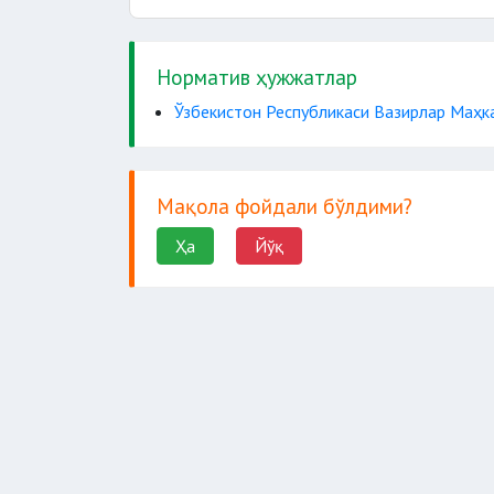
у
Норматив ҳужжатлар
Ўзбекистон Республикаси Вазирлар Маҳкам
Мақола фойдали бўлдими?
Ҳа
Йўқ