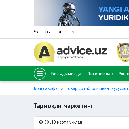
ЎЗ
O‘Z
RU
EN
Биз ҳақимизда
Янгиликлар
Экс
Бош саҳифа
Товар сотиб олишнинг хусусият
Тармоқли маркетинг
30110 марта ўқилди