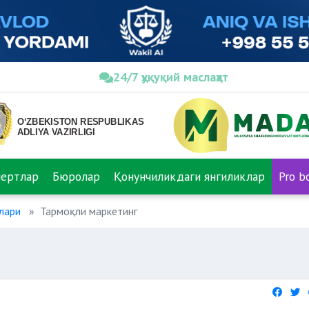
24/7 ҳуқуқий маслаҳат
пертлар
Бюролар
Қонунчиликдаги янгиликлар
Pro b
лари
Тармоқли маркетинг