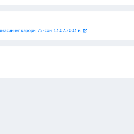
ндириш
жалб этиш
гувоҳн
сўзсиз
асининг қарори. 75-сон. 13.02.2003 й.