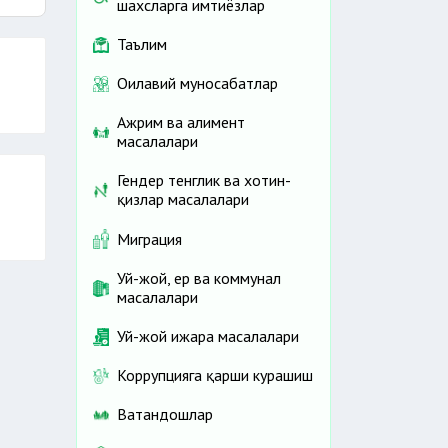
шахсларга имтиёзлар
ома
Таълим
Оилавий муносабатлар
Ажрим ва алимент
масалалари
Гендер тенглик ва хотин-
қизлар масалалари
Миграция
Уй-жой, ер ва коммунал
масалалари
Уй-жой ижара масалалари
Коррупцияга қарши курашиш
Ватандошлар