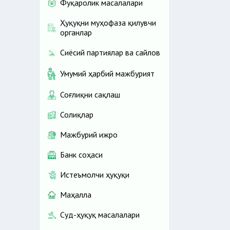
Фуқаролик масалалари
Ҳуқуқни муҳофаза қилувчи
органлар
Сиёсий партиялар ва сайлов
Умумий ҳарбий мажбурият
Соғлиқни сақлаш
Солиқлар
Мажбурий ижро
Банк соҳаси
Истеъмолчи ҳуқуқи
Маҳалла
Суд-ҳуқуқ масалалари