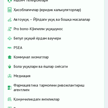
Ишонч телефонлари
Ҳисоблагичлар (юридик калькуляторлар)
Автоҳуқуқ – Йўлдаги ҳуқуқ ва бошқа масалалар
Pro bono-Кўнгилли ҳуқуқшунос
Бепул ҳуқуқий ёрдам ваучери
PSEA
Коммунал хизматлар
Бола ҳуқуқлари ва ёшлар сиёсати
Медиация
Фармацевтика тармоғини ривожлантириш
агентлиги
Қонунчиликдаги янгиликлар