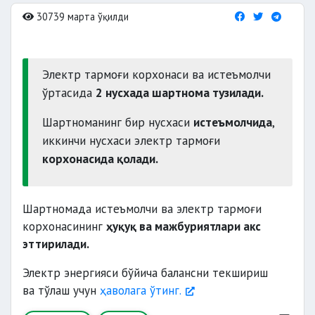
30739 марта ўқилди
Электр тармоғи корхонаси ва истеъмолчи
ўртасида
2 нусхада шартнома тузилади.
Шартноманинг бир нусхаси
истеъмолчида
,
иккинчи нусхаси электр тармоғи
корхонасида қолади.
Шартномада истеъмолчи ва электр тармоғи
корхонасининг
ҳуқуқ ва мажбуриятлари акс
эттирилади.
Электр энергияси бўйича балансни текшириш
ва тўлаш учун
ҳаволага ўтинг.