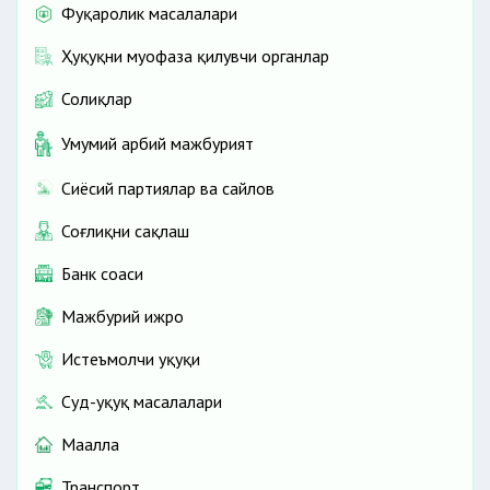
Фуқаролик масалалари
Ҳуқуқни муҳофаза қилувчи органлар
Солиқлар
Умумий ҳарбий мажбурият
Сиёсий партиялар ва сайлов
Соғлиқни сақлаш
Банк соҳаси
Мажбурий ижро
Истеъмолчи ҳуқуқи
Суд-ҳуқуқ масалалари
Маҳалла
Транспорт