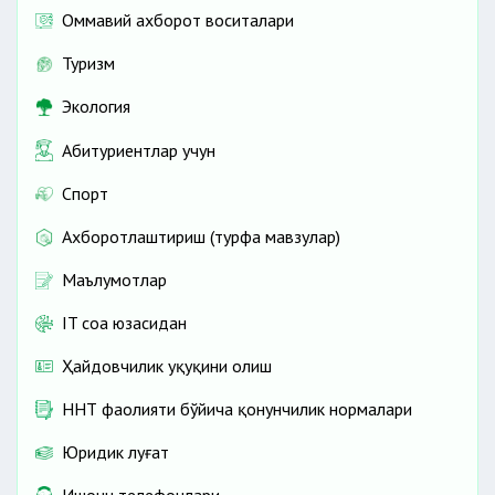
Оммавий ахборот воситалари
Туризм
Экология
Абитуриентлар учун
Спорт
Ахборотлаштириш (турфа мавзулар)
Маълумотлар
IT соҳа юзасидан
Ҳайдовчилик ҳуқуқини олиш
ННТ фаолияти бўйича қонунчилик нормалари
Юридик луғат