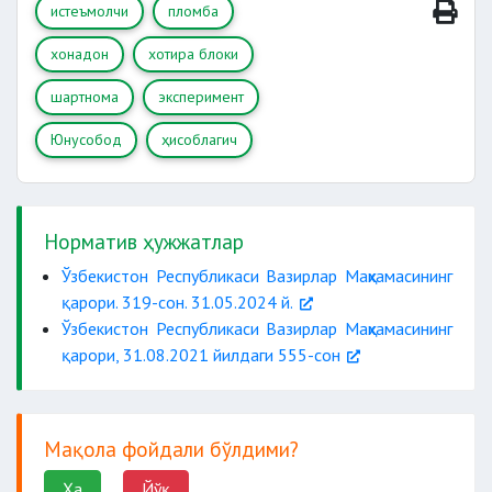
истеъмолчи
пломба
хонадон
хотира блоки
шартнома
эксперимент
Юнусобод
ҳисоблагич
Норматив ҳужжатлар
Ўзбекистон Республикаси Вазирлар Маҳкамасининг
қарори. 319-сон. 31.05.2024 й.
Ўзбекистон Республикаси Вазирлар Маҳкамасининг
қарори, 31.08.2021 йилдаги 555-сон
Мақола фойдали бўлдими?
Ҳа
Йўқ