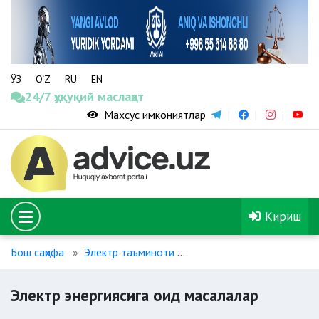
ЎЗ
O‘Z
RU
EN
24/7 ҳуқуқий маслаҳат
Махсус имкониятлар
Кириш
Бош саҳифа
Электр таъминоти
Электр энергиясига оид 
Электр энергиясига оид масалалар