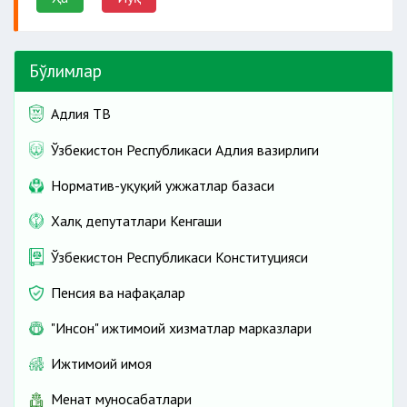
Бўлимлар
Адлия ТВ
Ўзбекистон Республикаси Адлия вазирлиги
Норматив-ҳуқуқий ҳужжатлар базаси
Халқ депутатлари Кенгаши
Ўзбекистон Республикаси Конституцияси
Пенсия ва нафақалар
"Инсон" ижтимоий хизматлар марказлари
Ижтимоий ҳимоя
Меҳнат муносабатлари