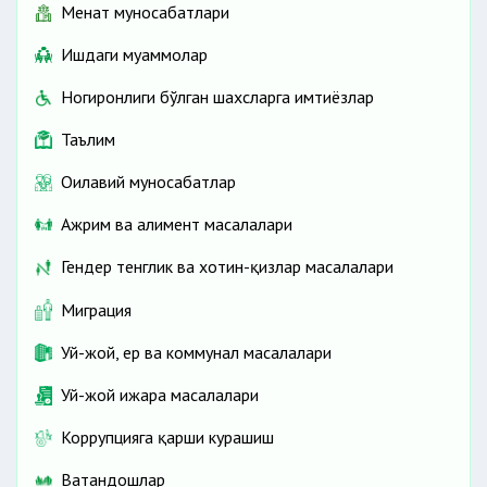
Меҳнат муносабатлари
Ишдаги муаммолар
Ногиронлиги бўлган шахсларга имтиёзлар
Таълим
Оилавий муносабатлар
Ажрим ва алимент масалалари
Гендер тенглик ва хотин-қизлар масалалари
Миграция
Уй-жой, ер ва коммунал масалалари
Уй-жой ижара масалалари
Коррупцияга қарши курашиш
Ватандошлар