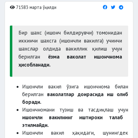
71583 марта ўқилди
Бир шахс (ишонч билдирувчи) томонидан
иккинчи шахсга (ишончли вакилга) учинчи
шахслар олдида вакиллик қилиш учун
берилган
ёзма ваколат ишончнома
ҳисобланади.
Ишончли вакил ўзига ишончнома билан
берилган
ваколатлар доирасида иш олиб
боради.
Ишончномани тузиш ва тасдиқлаш учун
ишончли вакилнинг иштироки талаб
этилмайди.
Ишончли вакил ҳақидаги, шунингдек