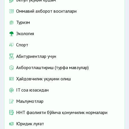
Оммавий ахборот воситалари
Туризм
Экология
Спорт
Абитуриентлар учун
Ахборотлаштириш (турфа мавзулар)
Ҳайдовчилик ҳуқуқини олиш
IT соҳа юзасидан
Маълумотлар
ННТ фаолияти бўйича қонунчилик нормалари
Юридик луғат