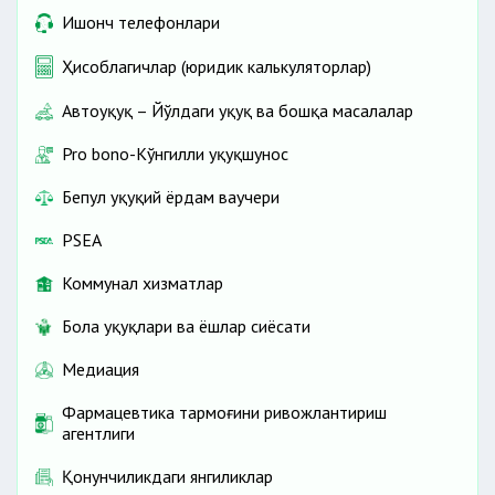
Ишонч телефонлари
Ҳисоблагичлар (юридик калькуляторлар)
Автоҳуқуқ – Йўлдаги ҳуқуқ ва бошқа масалалар
Pro bono-Кўнгилли ҳуқуқшунос
Бепул ҳуқуқий ёрдам ваучери
PSEA
Коммунал хизматлар
Бола ҳуқуқлари ва ёшлар сиёсати
Медиация
Фармацевтика тармоғини ривожлантириш
агентлиги
Қонунчиликдаги янгиликлар