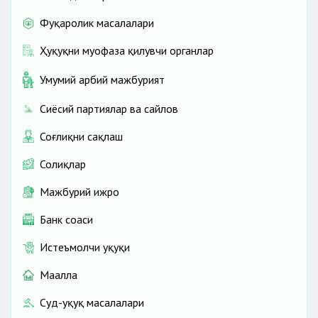
Фуқаролик масалалари
Ҳуқуқни муҳофаза қилувчи органлар
Умумий ҳарбий мажбурият
Сиёсий партиялар ва сайлов
Соғлиқни сақлаш
Солиқлар
Мажбурий ижро
Банк соҳаси
Истеъмолчи ҳуқуқи
Маҳалла
Суд-ҳуқуқ масалалари