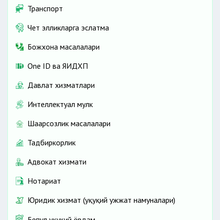
Транспорт
Чет элликларга эслатма
Божхона масалалари
One ID ва ЯИДХП
Давлат хизматлари
Интеллектуал мулк
Шаҳарсозлик масалалари
Тадбиркорлик
Адвокат хизмати
Нотариат
Юридик хизмат (ҳуқуқий ҳужжат намуналари)
Бепул ҳуқуқий ёрдам