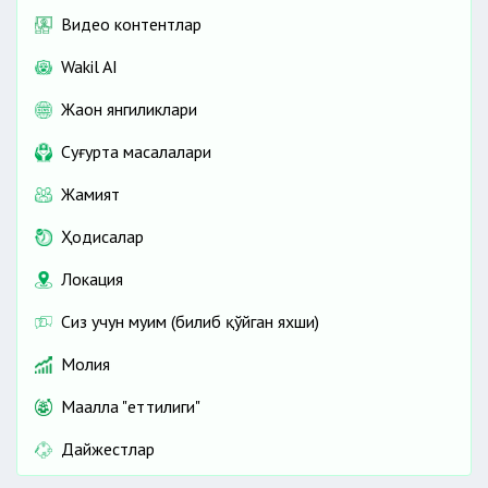
Видео контентлар
Wakil AI
Жаҳон янгиликлари
Cуғурта масалалари
Жамият
Ҳодисалар
Локация
Сиз учун муҳим (билиб қўйган яхши)
Молия
Маҳалла "еттилиги"
Дайжестлар