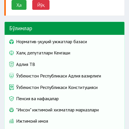
Ҳа
Йўқ
Бўлимлар
Норматив-ҳуқуқий ҳужжатлар базаси
Халқ депутатлари Кенгаши
Адлия ТВ
Ўзбекистон Республикаси Адлия вазирлиги
Ўзбекистон Республикаси Конституцияси
Пенсия ва нафақалар
"Инсон" ижтимоий хизматлар марказлари
Ижтимоий ҳимоя