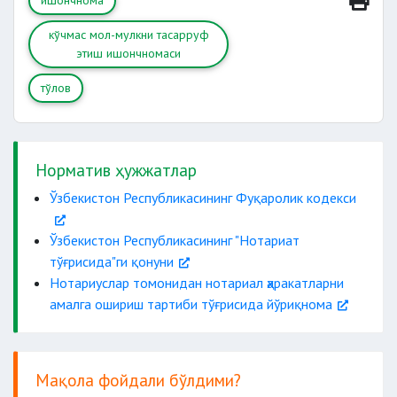
ишончнома
кўчмас мол-мулкни тасарруф
этиш ишончномаси
тўлов
Норматив ҳужжатлар
Ўзбекистон Республикасининг Фуқаролик кодекси
Ўзбекистон Республикасининг "Нотариат
тўғрисида"ги қонуни
Нотариуслар томонидан нотариал ҳаракатларни
нотариус томонидан
амалга ошириш тартиби тўғрисида йўриқнома
тасдиқланииши керак
муомалага лаёқатсиз
Мақола фойдали бўлдими?