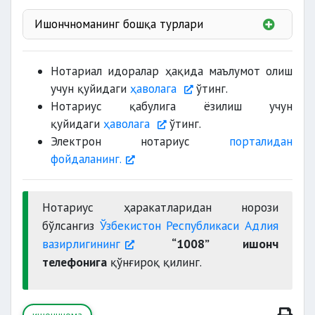
Ишончноманинг бошқа турлари
Нотариал идоралар ҳақида маълумот олиш
учун қуйидаги
ҳаволага
ўтинг.
Нотариус қабулига ёзилиш учун
қуйидаги
ҳаволага
ўтинг.
Электрон нотариус
порталидан
хат-хабарларни
фойдаланинг.
иш ҳақини
Нотариус ҳаракатларидан норози
муаллифлар
бўлсангиз
Ўзбекистон Республикаси Адлия
вазирлигининг
“1008” ишонч
пенсиялар
телефонига
қўнғироқ қилинг.