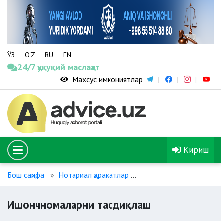
ЎЗ
O‘Z
RU
EN
24/7 ҳуқуқий маслаҳат
Махсус имкониятлар
Кириш
Бош саҳифа
Нотариал ҳаракатлар
Ишончномаларни тас
Ишончномаларни тасдиқлаш