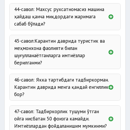
44-савол: Махсус рухсатномасиз машина
ҳайдаш қанча миқдордаги жаримага
сабаб бўлади?
45-савол:Карантин даврида туристик ва
меҳмонхона фаолияти билан
шуғулланаётганларга имтиёзлар
берилганми?
46-савол: Якка тартибдаги тадбиркорман.
Карантин даврида менга қандай енгиллик
бор?
47-савол: Тадбиркорлик тушуми ўтган
ойга нисбатан 50 фоизга камайди.
Имтиёзлардан фойдаланишим мумкинми?