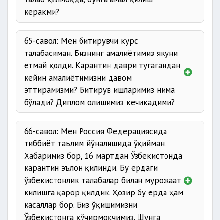
керакми?
65-савол: Мен битирувчи курс
талабасиман. Бизнинг амалиётимиз якуни
етмай қолди. Карантин даври тугагандан
кейин амалиётимизни давом
эттирамизми? Битирув ишларимиз нима
бўлади? Диплом олишимиз кечикадими?
66-савол: Мен Россия Федерациясида
тиббиёт таълим йўналишида ўқийман.
Хабаримиз бор, 16 мартдан Ўзбекистонда
карантин эълон қилинди. Бу ердаги
ўзбекистонлик талабалар билан мурожаат
килишга қарор қилдик. Ҳозир бу ерда ҳам
касаллар бор. Биз ўқишимизни
Ўзбекистонга қўчирмоқчимиз. Шунга