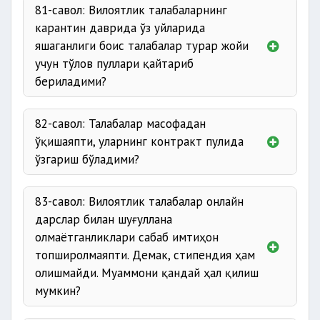
81-савол: Вилоятлик талабаларнинг
карантин даврида ўз уйларида
яшаганлиги боис талабалар турар жойи
учун тўлов пуллари қайтариб
бериладими?
82-савол: Талабалар масофадан
ўқишаяпти, уларнинг контракт пулида
ўзгариш бўладими?
83-савол: Вилоятлик талабалар онлайн
дарслар билан шуғуллана
олмаётганликлари сабаб имтиҳон
топширолмаяпти. Демак, стипендия ҳам
олишмайди. Муаммони қандай ҳал қилиш
мумкин?