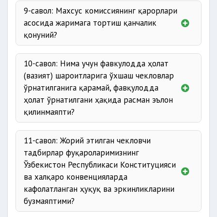
9-савол: Махсус комиссиянинг қарорлари
асосида жаримага тортиш қанчалик
қонуний?
10-савол: Нима учун фавкулодда ҳолат
(вазият) шароитларига ўхшаш чекловлар
ўрнатилганига қарамай, фавқулодда
ҳолат ўрнатилгани ҳақида расман эълон
қилинмаяпти?
11-савол: Жорий этилган чекловчи
тадбирлар фуқароларимизнинг
Ўзбекистон Республикаси Конституцияси
ва халқаро конвенцияларда
кафолатланган ҳуқуқ ва эркинликларини
бузмаяптими?