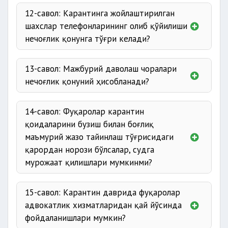
12-савол: Карантинга жойлаштирилган
шахслар телефонларининг олиб қўйилиши
нечоғлик қонунга тўғри келади?
13-савол: Мажбурий даволаш чоралари
нечоғлик қонуний ҳисобланади?
14-савол: Фуқаролар карантин
қоидаларини бузиш билан боғлиқ
маъмурий жазо тайинлаш тўғрисидаги
қарордан норози бўлсалар, судга
мурожаат қилишлари мумкинми?
аниқлаш
15-савол: Карантин даврида фуқаролар
адвокатлик хизматларидан қай йўсинда
фойдаланишлари мумкин?