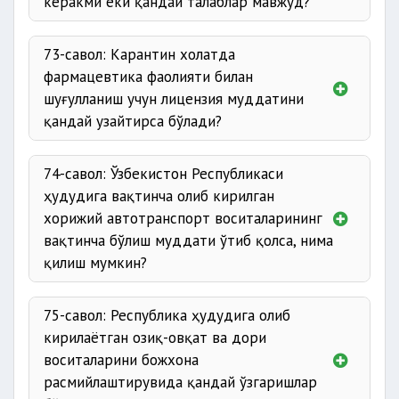
керакми ёки қандай талаблар мавжуд?
73-савол: Карантин холатда
фармацевтика фаолияти билан
шуғулланиш учун лицензия муддатини
қандай узайтирса бўлади?
74-савол: Ўзбекистон Республикаси
ҳудудига вақтинча олиб кирилган
хорижий автотранспорт воситаларининг
вақтинча бўлиш муддати ўтиб қолса, нима
қилиш мумкин?
75-савол: Республика ҳудудига олиб
кирилаётган озиқ-овқат ва дори
воситаларини божхона
расмийлаштирувида қандай ўзгаришлар