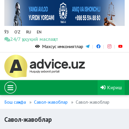
ЎЗ
O‘Z
RU
EN
24/7 ҳуқуқий маслаҳат
Махсус имкониятлар
Кириш
Бош саҳифа
Савол-жавоблар
Савол-жавоблар
Савол-жавоблар