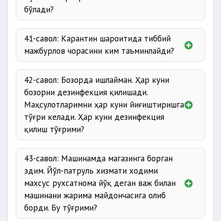
бўлади?
41-савол: Карантин шароитида тиббий
мажбурлов чорасини ким таъминлайди?
42-савол: Бозорда ишлайман. Ҳар куни
бозорни дезинфекция қилишади.
Маҳсулотларимни ҳар куни йиғиштиришга
тўғри келади. Ҳар куни дезинфекция
қилиш тўғрими?
43-савол: Машинамда магазинга борган
эдим. Йўл-патруль хизмати ходими
махсус рухсатнома йўқ деган важ билан
машинани жарима майдончасига олиб
борди. Бу тўғрими?