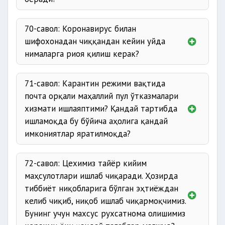
70-савол: Коронавирус билан
шифохонадан чиққандан кейин уйда
нималарга риоя қилиш керак?
71-савол: Карантин режими вақтида
почта орқали маҳаллий пул ўтказмалари
хизмати ишлаяптими? Қандай тартибда
ишламоқда бу бўйича аҳолига қандай
имкониятлар яратилмоқда?
72-савол: Цехимиз тайёр кийим
маҳсулотлари ишлаб чиқаради. Ҳозирда
тиббиёт ниқобларига бўлган эҳтиёждан
келиб чиқиб, ниқоб ишлаб чиқармоқчимиз.
Бунинг учун махсус рухсатнома олишимиз