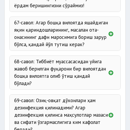
ёрдам беришингизни сўраймиз!
67-савол: Агар бошқа вилоятда яшайдиган
яқин қариндошларининг, масалан ота-
онасининг дафн маросимига бориш зарур
бўлса, қандай йўл тутиш керак?
68-савол: Тиббиёт муассасасидан уйига
жавоб берилган фуқарони бир вилоятдан
бошқа вилоятга олиб ўтиш қандай
бўлади?
69-савол: Озиқ-овқат дўконлари ҳам
дезинфекция қилинадими? Агар
дезинфекция қилинса маҳсулотлар мазаси
ва сифати ўзгармаслигига ким кафолат
беради?