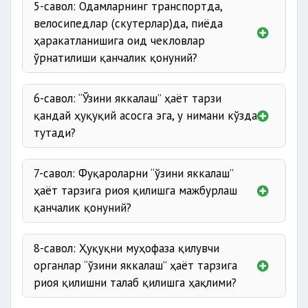
5-савол: Одамларнинг транспортда,
велосипедлар (скутерлар)да, пиёда
ҳаракатланишига оид чекловлар
ўрнатилиши қанчалик қонуний?
6-савол: “Ўзини яккалаш” ҳаёт тарзи
қандай ҳуқуқий асосга эга, у нимани кўзда
тутади?
7-савол: Фуқароларни “ўзини яккалаш”
ҳаёт тарзига риоя қилишга мажбурлаш
қанчалик қонуний?
8-савол: Ҳуқуқни муҳофаза қилувчи
органлар “ўзини яккалаш” ҳаёт тарзига
риоя қилишни талаб қилишга ҳақлими?