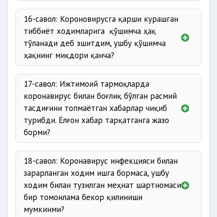
16-савол: Короновирусга қарши курашган
аниқлаш
тиббиёт ходимларига қўшимча ҳақ
тўланади деб эшитдим, ушбу қўшимча
ҳақнинг миқдори қанча?
17-савол: Ижтимоий тармоқларда
коронавирус билан боғлиқ бўлган расмий
тасдиғини топмаётган хабарлар чиқиб
турибди. Ёлғон хабар тарқатганга жазо
борми?
18-савол: Коронавирус инфекцияси билан
зарарланган ходим ишга бормаса, ушбу
ходим билан тузилган меҳнат шартномаси
бир томонлама бекор қилиниши
25
мумкинми?
миллион сўм;