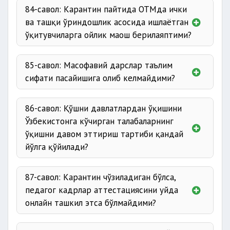
84-савол: Карантин пайтида ОТМда ички
ва ташқи ўриндошлик асосида ишлаётган
ўқитувчиларга ойлик маош берилаяптими?
85-савол: Масофавий дарслар таълим
сифати пасайишига олиб келмайдими?
86-савол: Қўшни давлатлардан ўқишини
Ўзбекистонга кўчирган талабаларнинг
ўқишни давом эттириш тартиби қандай
йўлга қўйилади?
87-савол: Карантин чўзиладиган бўлса,
педагог кадрлар аттестациясини уйда
онлайн ташкил этса бўлмайдими?