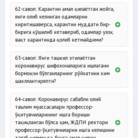
62-савол: Карантин амал қилаётган жойга,
янги олиб келинган одамларни
киритишаверса, карантин муддати бир-
бирига қўшилиб кетавериб, одамлар узоқ
вақт карантинда қолиб кетмайдими?
63-савол: Янги ташкил этилаётган
коронавирус шифохоналарига ишлагани
бормоқчи бўлганларнинг рўйхатини ким
шакллантиряпти?
64-савол: Коронавирус сабабли олий
таълим муассасалари профессор-
ўқитувчиларининг ишга бориши
тақиқланган бўлса ҳам, ЖДПИ ректори
профессор-ўқитувчиларни ишга келишини
талаб қилмоқда, бунга амал қилиш