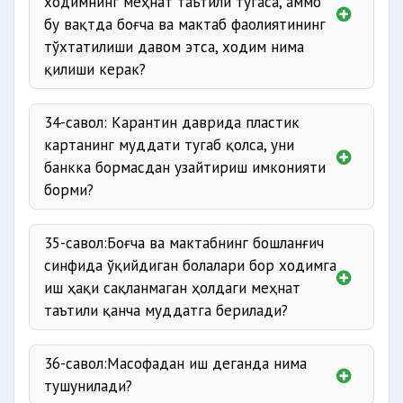
ходимнинг меҳнат таътили тугаса, аммо
бу вақтда боғча ва мактаб фаолиятининг
тўхтатилиши давом этса, ходим нима
қилиши керак?
34-савол: Карантин даврида пластик
картанинг муддати тугаб қолса, уни
банкка бормасдан узайтириш имконияти
борми?
35-савол:Боғча ва мактабнинг бошланғич
синфида ўқийдиган болалари бор ходимга
иш ҳақи сақланмаган ҳолдаги меҳнат
таътили қанча муддатга берилади?
36-савол:Масофадан иш деганда нима
тушунилади?