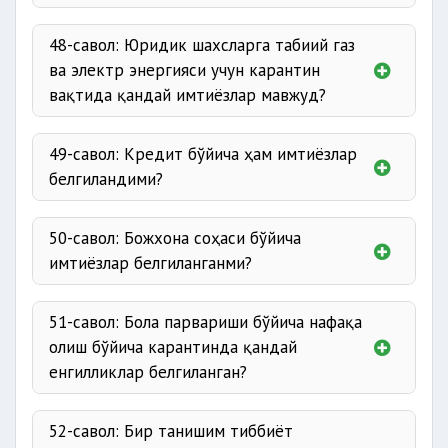
48-савол: Юридик шахсларга табиий газ
ва электр энергияси учун карантин
вақтида қандай имтиёзлар мавжуд?
49-савол: Кредит бўйича ҳам имтиёзлар
белгиландими?
50-савол: Божхона соҳаси бўйича
имтиёзлар белгиланганми?
51-савол: Бола парвариши бўйича нафақа
олиш бўйича карантинда қандай
енгилликлар белгиланган?
52-савол: Бир танишим тиббиёт