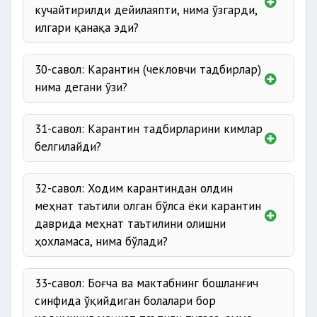
кучайтирилди дейилаяпти, нима ўзгарди,
илгари қанақа эди?
30-савол: Карантин (чекловчи тадбирлар)
нима дегани ўзи?
31-савол: Карантин тадбирларини кимлар
белгилайди?
32-савол: Ходим карантиндан олдин
меҳнат таътили олган бўлса ёки карантин
даврида меҳнат таътилини олишни
ҳохламаса, нима бўлади?
33-савол: Боғча ва мактабнинг бошланғич
синфида ўқийдиган болалари бор