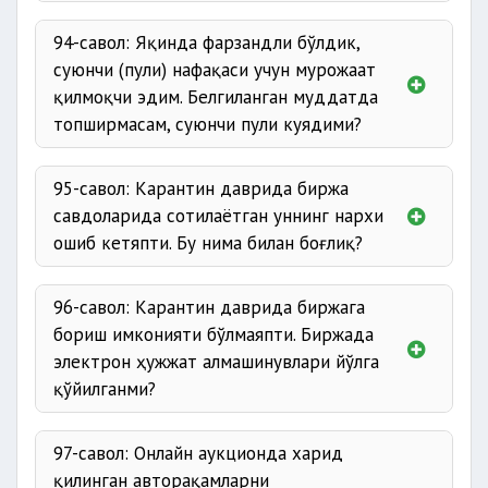
94-савол: Яқинда фарзандли бўлдик,
суюнчи (пули) нафақаси учун мурожаат
қилмоқчи эдим. Белгиланган муддатда
топширмасам, суюнчи пули куядими?
95-савол: Карантин даврида биржа
савдоларида сотилаётган уннинг нархи
ошиб кетяпти. Бу нима билан боғлиқ?
96-савол: Карантин даврида биржага
бориш имконияти бўлмаяпти. Биржада
электрон ҳужжат алмашинувлари йўлга
қўйилганми?
97-савол: Онлайн аукционда харид
қилинган авторақамларни