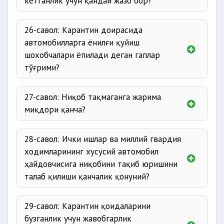
кетганлик учун қандай жазо бор?
26-савол: Карантин доирасида
автомобилларга ёнилғи қуйиш
шохобчалари ёпилади деган гаплар
тўғрими?
27-савол: Ниқоб тақмаганга жарима
миқдори қанча?
28-савол: Ички ишлар ва миллий гвардия
ходимларининг хусусий автомобил
ҳайдовчисига ниқобини тақиб юришини
талаб қилиши қанчалик қонуний?
29-савол: Карантин қоидаларини
бузганлик учун жавобгарлик