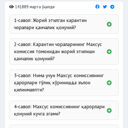
141889 марта ўқилди
1-савол: Жорий этилган карантин
чоралари қанчалик қонуний?
2-савол: Карантин чораларининг Махсус
комиссия томонидан жорий этилиши
қанчалик қонуний?
3-савол: Нима учун Махсус комиссиянинг
қарорлари тўлиқ кўринишда эълон
қилинмаяпти?
4-савол: Махсус комиссиянинг қарорлари
қонуний кучга эгами?