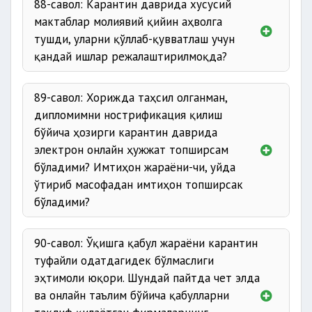
88-савол: Карантин даврида хусусий
мактаблар молиявий қийин аҳволга
тушди, уларни қўллаб-қувватлаш учун
қандай ишлар режалаштирилмоқда?
89-савол: Хорижда таҳсил олганман,
дипломимни нострификация қилиш
бўйича ҳозирги карантин даврида
электрон онлайн ҳужжат топширсам
бўладими? Имтиҳон жараёни-чи, уйда
ўтириб масофадан имтиҳон топширсак
бўладими?
90-савол: Ўқишга қабул жараёни карантин
туфайли одатдагидек бўлмаслиги
эҳтимоли юқори. Шундай пайтда чет элда
ва онлайн таълим бўйича қабулларни