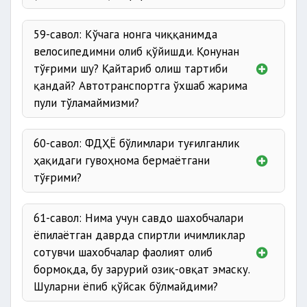
59-савол: Кўчага нонга чиққанимда
велосипедимни олиб қўйишди. Қонунан
тўғрими шу? Қайтариб олиш тартиби
қандай? Автотранспортга ўхшаб жарима
пули тўламаймизми?
60-савол: ФДҲЁ бўлимлари туғилганлик
ҳақидаги гувоҳнома бермаётгани
тўғрими?
61-савол: Нима учун савдо шахобчалари
ёпилаётган даврда спиртли ичимликлар
сотувчи шахобчалар фаолият олиб
бормоқда, бу зарурий озиқ-овқат эмаску.
Шуларни ёпиб қўйсак бўлмайдими?