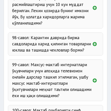
расмийлаштириш учун 10 кун муддат
берилган. Лекин ҳозирда бунинг имкони
йўқ. Бу ҳолатда харидорларга жарима
қўлланиладими?
98-савол: Карантин даврида биржа
савдоларида харид қилинган товарларни
юклаш ва ташишда чекловлар борми?
99-савол: Махсус-мактаб интернатлари
ўқувчилари учун алоҳида телевизион
онлайн дарслар ташкил этилмаган, ушбу
махсус мактаб-интернатлари
ўқитувчилари меҳнат таътили олишадими
ёки иш ҳақи олишадими?
100-савол: Мактаб раҳбарияти синф