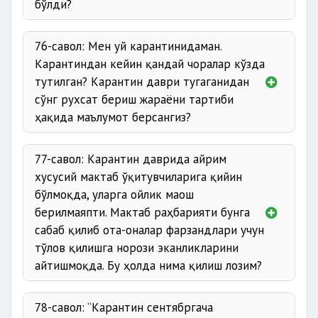
бўлди?
76-савол: Мен уй карантинидаман.
Карантиндан кейин қандай чоралар кўзда
тутилган? Карантин даври тугаганидан
сўнг рухсат бериш жараёни тартиби
ҳақида маълумот берсангиз?
77-савол: Карантин даврида айрим
хусусий мактаб ўқитувчиларига қийин
бўлмоқда, уларга ойлик маош
берилмаяпти. Мактаб раҳбарияти бунга
сабаб қилиб ота-оналар фарзандлари учун
тўлов қилишга норози эканликларини
айтишмоқда. Бу ҳолда нима қилиш лозим?
78-савол: “Карантин сентябргача