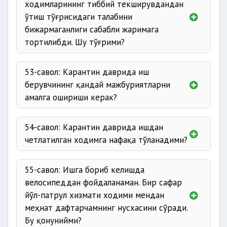
ходимларининг тиббий текширувдандан
ўтиш тўғрисидаги талабини
бижармаганлиги сабабли жаримага
тортилибди. Шу тўғрими?
53-савол: Карантин даврида иш
берувчининг қандай мажбуриятларни
амалга ошириши керак?
54-савол: Карантин даврида ишдан
четлатилган ходимга нафақа тўланадими?
55-савол: Ишга бориб келишда
велосипеддан фойдаланаман. Бир сафар
йўл-патрул хизмати ходими мендан
меҳнат дафтарчамнинг нусхасини сўради.
Бу қонунийми?