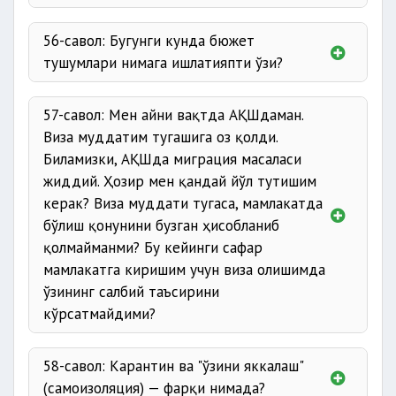
56-савол: Бугунги кунда бюжет
тушумлари нимага ишлатияпти ўзи?
57-савол: Мен айни вақтда АҚШдаман.
Виза муддатим тугашига оз қолди.
Биламизки, АҚШда миграция масаласи
жиддий. Ҳозир мен қандай йўл тутишим
керак? Виза муддати тугаса, мамлакатда
бўлиш қонунини бузган ҳисобланиб
қолмайманми? Бу кейинги сафар
мамлакатга киришим учун виза олишимда
ўзининг салбий таъсирини
кўрсатмайдими?
58-савол: Карантин ва "ўзини яккалаш"
(самоизоляция) — фарқи нимада?