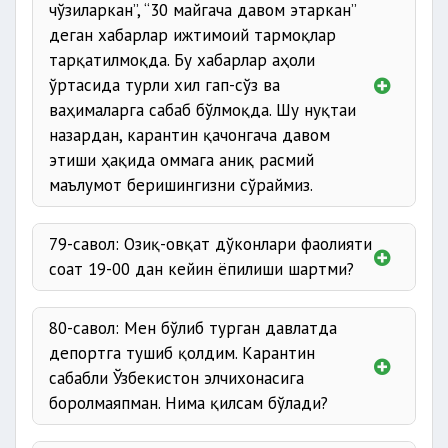
чўзиларкан”, “30 майгача давом этаркан”
деган хабарлар ижтимоий тармоқлар
тарқатилмоқда. Бу хабарлар аҳоли
ўртасида турли хил гап-сўз ва
ваҳималарга сабаб бўлмоқда. Шу нуқтаи
назардан, карантин қачонгача давом
этиши ҳақида оммага аниқ расмий
маълумот беришингизни сўраймиз.
79-савол: Озиқ-овқат дўконлари фаолияти
соат 19-00 дан кейин ёпилиши шартми?
80-савол: Мен бўлиб турган давлатда
депортга тушиб қолдим. Карантин
сабабли Ўзбекистон элчихонасига
боролмаяпман. Нима қилсам бўлади?