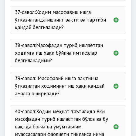
37-савол:Ходим масофавиш ишга
ўтказилганда ишнинг вақти ва тартиби
қандай белгиланади?
38-савол:Масофадан туриб ишлаётган
ходимга иш ҳақи бўйича имтиёзлар
белгиланадими?
39-савол: Масофавий ишга вақтинча
ўтказилган ходимнинг иш ҳақи қандай
амалга оширилади?
40-савол:Ходим меҳнат таътилида ёки
масофадан туриб ишлаётган бўлса ва бу
вақтда боғча ва умумтаълим
муассасалари фаолияти тикланса нима