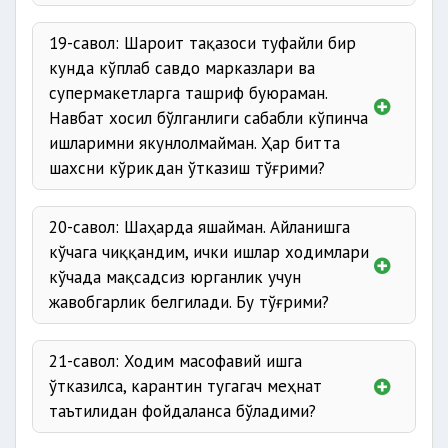
15 миллион сўм;
19-савол: Шароит тақазоси туфайли бир
10 миллион
кунда кўплаб савдо марказлари ва
сўм;
супермакетларга ташриф буюраман.
5 миллион сўм.
Навбат хосил бўлганлиги сабабли кўпинча
ишларимни якунлолмайман. Ҳар битта
шахсни кўрикдан ўтказиш тўғрими?
20-савол: Шаҳарда яшайман. Айланишга
кўчага чиққандим, ички ишлар ходимлари
кўчада мақсадсиз юрганлик учун
жавобгарлик белгилади. Бу тўғрими?
21-савол: Ходим масофавий ишга
ўтказилса, карантин тугагач меҳнат
таътилидан фойдаланса бўладими?