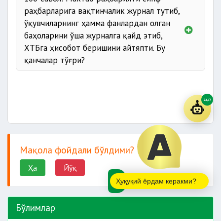
раҳбарларига вақтинчалик журнал тутиб,
ўқувчиларнинг ҳамма фанлардан олган
баҳоларини ўша журналга қайд этиб,
ХТБга ҳисобот беришини айтяпти. Бу
қанчалар тўғри?
24/7
Мақола фойдали бўлдими?
Ҳа
Йўқ
Ҳуқуқий ёрдам керакми?
Бўлимлар