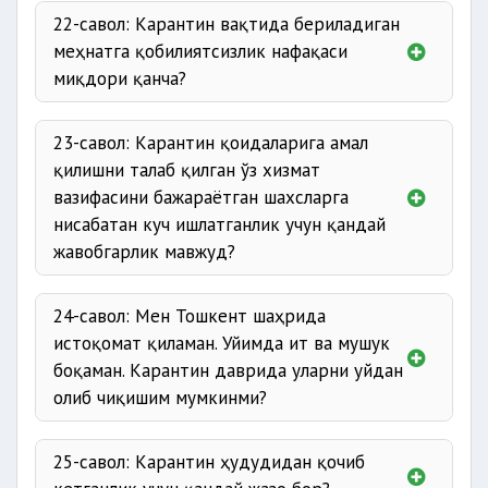
22-савол: Карантин вақтида бериладиган
меҳнатга қобилиятсизлик нафақаси
миқдори қанча?
23-савол: Карантин қоидаларига амал
қилишни талаб қилган ўз хизмат
вазифасини бажараётган шахсларга
нисабатан куч ишлатганлик учун қандай
жавобгарлик мавжуд?
24-савол: Мен Тошкент шаҳрида
истоқомат қиламан. Уйимда ит ва мушук
боқаман. Карантин даврида уларни уйдан
олиб чиқишим мумкинми?
25-савол: Карантин ҳудудидан қочиб