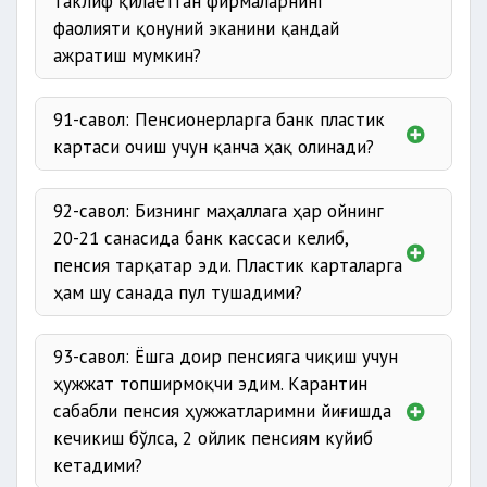
таклиф қилаётган фирмаларнинг
фаолияти қонуний эканини қандай
ажратиш мумкин?
91-савол: Пенсионерларга банк пластик
картаси очиш учун қанча ҳақ олинади?
92-савол: Бизнинг маҳаллага ҳар ойнинг
20-21 санасида банк кассаси келиб,
пенсия тарқатар эди. Пластик карталарга
ҳам шу санада пул тушадими?
93-савол: Ёшга доир пенсияга чиқиш учун
ҳужжат топширмоқчи эдим. Карантин
сабабли пенсия ҳужжатларимни йиғишда
кечикиш бўлса, 2 ойлик пенсиям куйиб
кетадими?