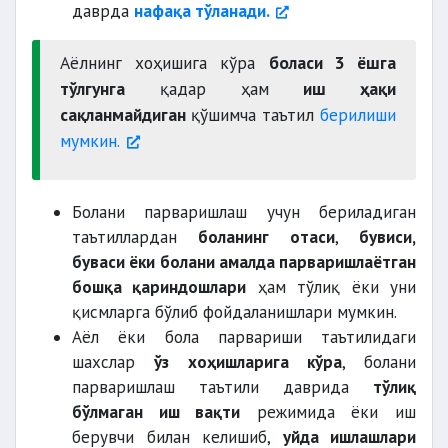
даврда
нафақа тўланади.
Аёлнинг хоҳишига кўра
боласи 3 ёшга
тўлгунга
қадар ҳам
иш ҳақи
сақланмайдиган
қўшимча таътил
берилиши
мумкин.
Болани парваришлаш учун бериладиган
таътиллардан
боланинг отаси
,
бувиси,
буваси ёки болани амалда парваришлаётган
бошқа қариндошлари
ҳам тўлиқ ёки уни
қисмларга бўлиб фойдаланишлари мумкин.
Аёл ёки бола парвариши таътилидаги
шахслар
ўз хоҳишларига кўра
, болани
парваришлаш таътили даврида
тўлиқ
бўлмаган иш вақти
режимида ёки иш
берувчи билан келишиб,
уйда ишлашлари