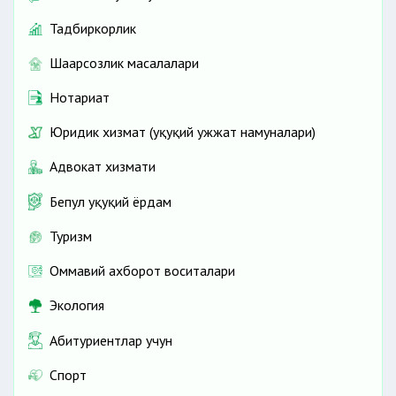
Тадбиркорлик
Шаҳарсозлик масалалари
Нотариат
Юридик хизмат (ҳуқуқий ҳужжат намуналари)
Адвокат хизмати
Бепул ҳуқуқий ёрдам
Туризм
Оммавий ахборот воситалари
Экология
Абитуриентлар учун
Спорт