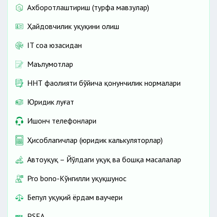
Ахборотлаштириш (турфа мавзулар)
Ҳайдовчилик ҳуқуқини олиш
IT соҳа юзасидан
Маълумотлар
ННТ фаолияти бўйича қонунчилик нормалари
Юридик луғат
Ишонч телефонлари
Ҳисоблагичлар (юридик калькуляторлар)
Автоҳуқуқ – Йўлдаги ҳуқуқ ва бошқа масалалар
Pro bono-Кўнгилли ҳуқуқшунос
Бепул ҳуқуқий ёрдам ваучери
PSEA