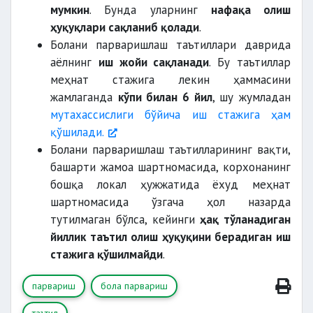
мумкин
. Бунда уларнинг
нафақа олиш
ҳуқуқлари сақланиб қолади
.
Болани парваришлаш таътиллари даврида
аёлнинг
иш жойи сақланади
. Бу таътиллар
меҳнат стажига лекин ҳаммасини
жамлаганда
кўпи билан 6 йил
, шу жумладан
мутахассислиги бўйича иш стажига ҳам
қўшилади.
Болани парваришлаш таътилларининг вақти,
башарти жамоа шартномасида, корхонанинг
бошқа локал ҳужжатида ёхуд меҳнат
шартномасида ўзгача ҳол назарда
тутилмаган бўлса, кейинги
ҳақ тўланадиган
йиллик таътил олиш ҳуқуқини берадиган иш
стажига қўшилмайди
.
парвариш
бола парвариш