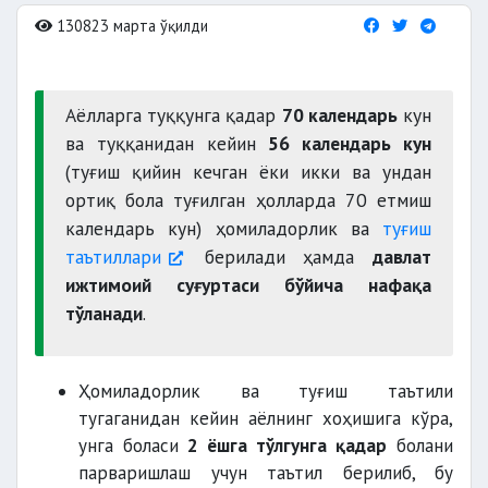
130823 марта ўқилди
Аёлларга туққунга қадар
70 календарь
кун
ва туққанидан кейин
56 календарь кун
(туғиш қийин кечган ёки икки ва ундан
ортиқ бола туғилган ҳолларда 70 етмиш
календарь кун) ҳомиладорлик ва
туғиш
таътиллари
берилади ҳамда
давлат
ижтимоий суғуртаси бўйича нафақа
тўланади
.
Ҳомиладорлик ва туғиш таътили
тугаганидан кейин аёлнинг хоҳишига кўра,
унга боласи
2 ёшга тўлгунга қадар
болани
парваришлаш учун таътил берилиб, бу