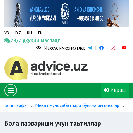
ЎЗ
O‘Z
RU
EN
24/7 ҳуқуқий маслаҳат
Махсус имкониятлар
Кириш
Бош саҳифа
Меҳнат муносабатлари бўйича имтиёзлар
Бо
Бола парвариши учун таътиллар