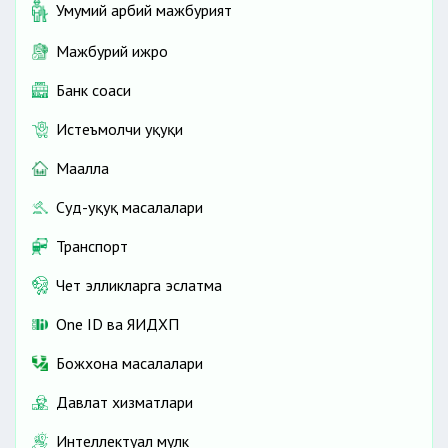
Умумий ҳарбий мажбурият
Мажбурий ижро
Банк соҳаси
Истеъмолчи ҳуқуқи
Маҳалла
Суд-ҳуқуқ масалалари
Транспорт
Чет элликларга эслатма
One ID ва ЯИДХП
Божхона масалалари
Давлат хизматлари
Интеллектуал мулк