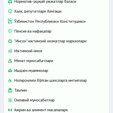
Норматив-ҳуқуқий ҳужжатлар базаси
Халқ депутатлари Кенгаши
Ўзбекистон Республикаси Конституцияси
Пенсия ва нафақалар
"Инсон" ижтимоий хизматлар марказлари
Ижтимоий ҳимоя
Меҳнат муносабатлари
Ишдаги муаммолар
Ногиронлиги бўлган шахсларга имтиёзлар
Таълим
Оилавий муносабатлар
Ажрим ва алимент масалалари