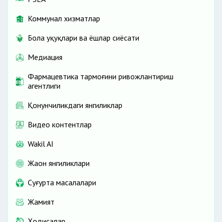
Коммунал хизматлар
Бола ҳуқуқлари ва ёшлар сиёсати
Медиация
Фармацевтика тармоғини ривожлантириш
агентлиги
Қонунчиликдаги янгиликлар
Видео контентлар
Wakil AI
Жаҳон янгиликлари
Cуғурта масалалари
Жамият
Ҳодисалар