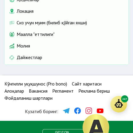
Локация
Сиз учун муҳим (билиб қўйган яхши)
Маҳалла "еттилиги"
Молия
Дайжестлар
Кўнгилли ҳуқуқшунос (Pro bono)
Сайт харитаси
Алоқалар
Вакансия
Регламент
Реклама бериш
Фойдаланиш шартлари
24/7
Кузатиб боринг: