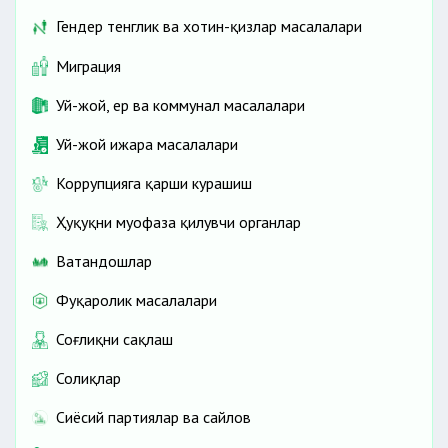
Гендер тенглик ва хотин-қизлар масалалари
Миграция
Уй-жой, ер ва коммунал масалалари
Уй-жой ижара масалалари
Коррупцияга қарши курашиш
Ҳуқуқни муҳофаза қилувчи органлар
Ватандошлар
Фуқаролик масалалари
Соғлиқни сақлаш
Солиқлар
Сиёсий партиялар ва сайлов