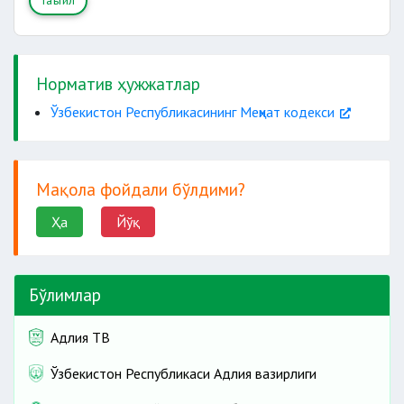
таътил
Норматив ҳужжатлар
Ўзбекистон Республикасининг Меҳнат кодекси
Мақола фойдали бўлдими?
Ҳа
Йўқ
Бўлимлар
Адлия ТВ
Ўзбекистон Республикаси Адлия вазирлиги