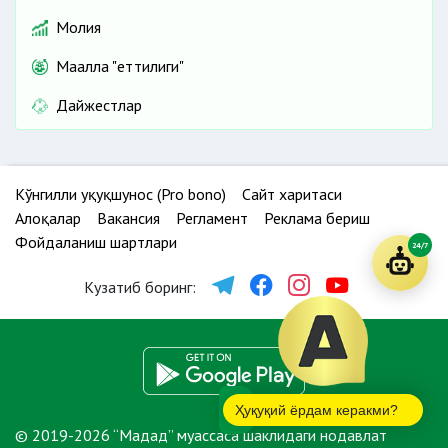
Молия
Маҳалла "еттилиги"
Дайжестлар
Кўнгилли ҳуқуқшунос (Pro bono)
Сайт харитаси
Алоқалар
Вакансия
Регламент
Реклама бериш
Фойдаланиш шартлари
24/7
Кузатиб боринг:
Ҳуқуқий ёрдам керакми?
© 2019-2026 “Мадад” муассаса шаклидаги нодавлат