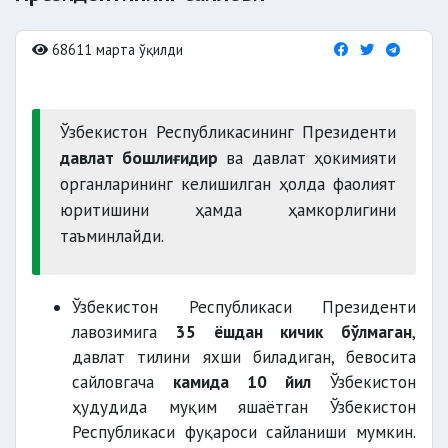
68611 марта ўқилди
Ўзбекистон Республикасининг Президенти
давлат бошлиғидир
ва давлат ҳокимияти
органларининг келишилган ҳолда фаолият
юритишини ҳамда ҳамкорлигини
таъминлайди.
Ўзбекистон Республикаси Президенти
лавозимига
35 ёшдан кичик бўлмаган
,
давлат тилини яхши биладиган, бевосита
сайловгача
камида 10 йил
Ўзбекистон
ҳудудида муқим яшаётган Ўзбекистон
Республикаси фуқароси сайланиши мумкин.