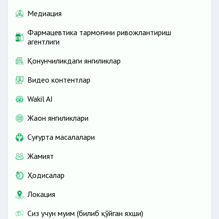
Медиация
Фармацевтика тармоғини ривожлантириш
агентлиги
Қонунчиликдаги янгиликлар
Видео контентлар
Wakil AI
Жаҳон янгиликлари
Cуғурта масалалари
Жамият
Ҳодисалар
Локация
Сиз учун муҳим (билиб қўйган яхши)