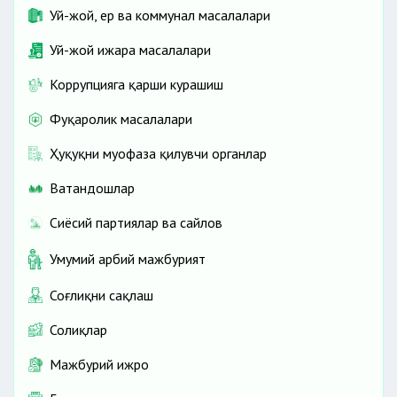
Уй-жой, ер ва коммунал масалалари
Уй-жой ижара масалалари
Коррупцияга қарши курашиш
Фуқаролик масалалари
Ҳуқуқни муҳофаза қилувчи органлар
Ватандошлар
Сиёсий партиялар ва сайлов
Умумий ҳарбий мажбурият
Соғлиқни сақлаш
Солиқлар
Мажбурий ижро