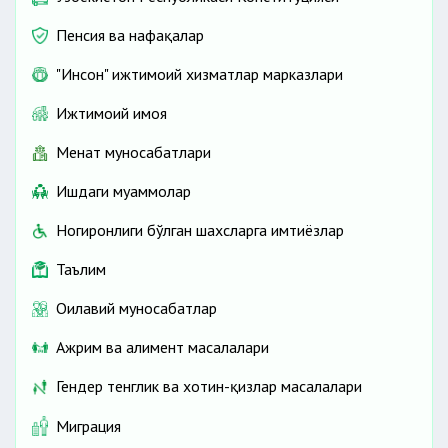
Пенсия ва нафақалар
"Инсон" ижтимоий хизматлар марказлари
Ижтимоий ҳимоя
Меҳнат муносабатлари
Ишдаги муаммолар
Ногиронлиги бўлган шахсларга имтиёзлар
Таълим
Оилавий муносабатлар
Ажрим ва алимент масалалари
Гендер тенглик ва хотин-қизлар масалалари
Миграция