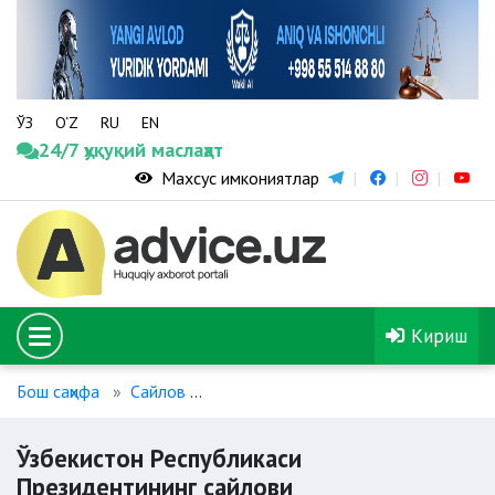
ЎЗ
O‘Z
RU
EN
24/7 ҳуқуқий маслаҳат
Махсус имкониятлар
Кириш
Бош саҳифа
Сайлов
Ўзбекистон Республикаси Президен
Ўзбекистон Республикаси
Президентининг сайлови