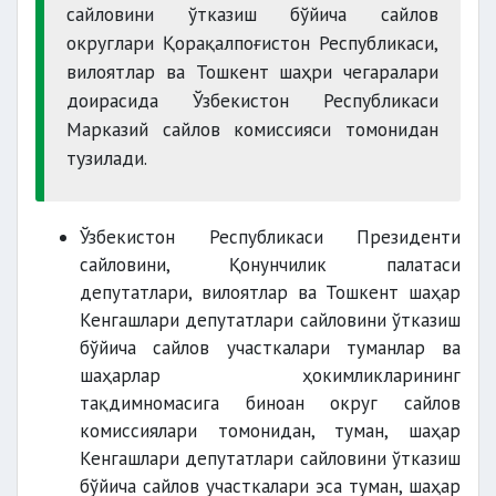
Суд томонидан муомалага лаёқатсиз деб
сайловини ўтказиш бўйича сайлов
топилган фуқаролар
оғир ва
округлари Қорақалпоғистон Республикаси,
ўта оғир жиноятлар содир этганлик
вилоятлар ва Тошкент шаҳри чегаралари
доирасида Ўзбекистон Республикаси
Марказий сайлов комиссияси томонидан
тузилади.
маҳрум этилиши мумкин
Ўзбекистон Республикаси Президенти
сайловини, Қонунчилик палатаси
депутатлари, вилоятлар ва Тошкент шаҳар
Кенгашлари депутатлари сайловини ўтказиш
бўйича сайлов участкалари туманлар ва
шаҳарлар ҳокимликларининг
тақдимномасига биноан округ сайлов
комиссиялари томонидан, туман, шаҳар
Кенгашлари депутатлари сайловини ўтказиш
бўйича сайлов участкалари эса туман, шаҳар