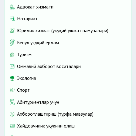
Адвокат хизмати
Нотариат
Юридик хизмат (ҳуқуқий ҳужжат намуналари)
Бепул ҳуқуқий ёрдам
Туризм
Оммавий ахборот воситалари
Экология
Спорт
Абитуриентлар учун
Ахборотлаштириш (турфа мавзулар)
Ҳайдовчилик ҳуқуқини олиш