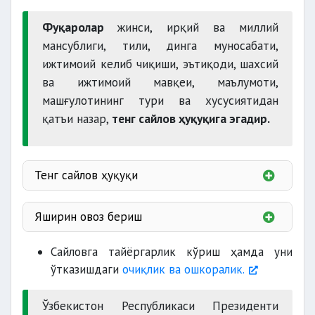
Фуқаролар
жинси, ирқий ва миллий
мансублиги, тили, динга муносабати,
ижтимоий келиб чиқиши, эътиқоди, шахсий
ва ижтимоий мавқеи, маълумоти,
машғулотининг тури ва хусусиятидан
қатъи назар,
тенг сайлов ҳуқуқига эгадир.
Тенг сайлов ҳуқуқи
бир овозга эга бўлади.
Яширин овоз бериш
муомалага лаёқатсиз
яширин овоз берилади
Сайловга тайёргарлик кўриш ҳамда уни
ўтказишдаги
очиқлик ва ошкоралик.
сайланиши мумкин
эмас.
Ўзбекистон Республикаси Президенти