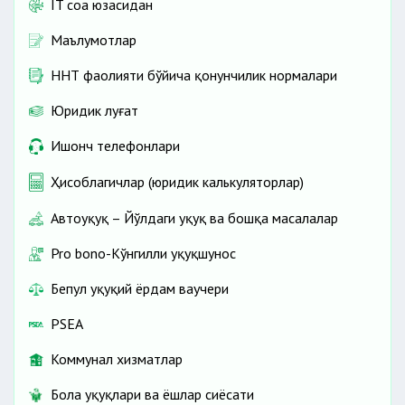
IT соҳа юзасидан
Маълумотлар
ННТ фаолияти бўйича қонунчилик нормалари
Юридик луғат
Ишонч телефонлари
Ҳисоблагичлар (юридик калькуляторлар)
Автоҳуқуқ – Йўлдаги ҳуқуқ ва бошқа масалалар
Pro bono-Кўнгилли ҳуқуқшунос
Бепул ҳуқуқий ёрдам ваучери
PSEA
Коммунал хизматлар
Бола ҳуқуқлари ва ёшлар сиёсати