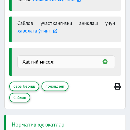
Cайлов участкангизни аниқлаш учун
ҳаволага ўтинг.
Ҳаётий мисол:
овоз бериш
президент
Сайлов
Норматив ҳужжатлар