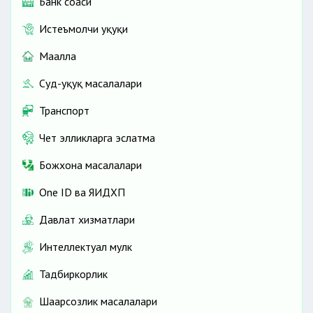
Банк соҳаси
Истеъмолчи ҳуқуқи
Маҳалла
Суд-ҳуқуқ масалалари
Транспорт
Чет элликларга эслатма
Божхона масалалари
One ID ва ЯИДХП
Давлат хизматлари
Интеллектуал мулк
Тадбиркорлик
Шаҳарсозлик масалалари