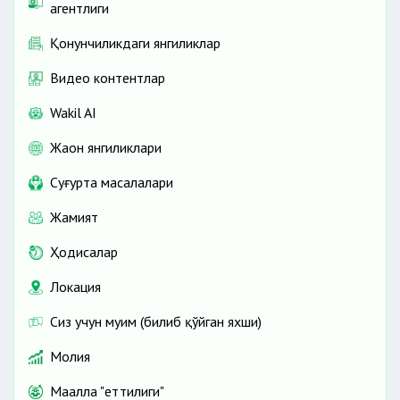
агентлиги
Қонунчиликдаги янгиликлар
Видео контентлар
Wakil AI
Жаҳон янгиликлари
Cуғурта масалалари
Жамият
Ҳодисалар
Локация
Сиз учун муҳим (билиб қўйган яхши)
Молия
Маҳалла "еттилиги"