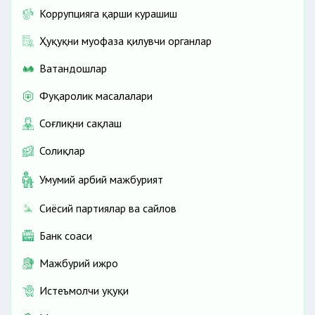
Коррупцияга қарши курашиш
Ҳуқуқни муҳофаза қилувчи органлар
Ватандошлар
Фуқаролик масалалари
Соғлиқни сақлаш
Солиқлар
Умумий ҳарбий мажбурият
Сиёсий партиялар ва сайлов
Банк соҳаси
Мажбурий ижро
Истеъмолчи ҳуқуқи