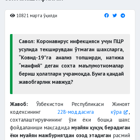
10821 марта ўқилди
Савол: Коронавирус инфекцияси учун ПЦР
усулида текширувдан ўтмаган шахсларга,
“Ковид-19”га анализ топширди, натижа
“манфий” деган сохта маълумотномалар
бериш ҳолатлари учрамоқда. Бунга қандай
жавобгарлик мавжуд?
Жавоб:
Ўзбекистон Республикаси Жиноят
кодексининг
228-моддасига кўра
,
сохталаштирувчининг ўзи ёки бошқа шахс
фойдаланиши мақсадида
муайян ҳуқуқ берадиган
ёки муайян мажбуриятдан озод этадиган
расмий