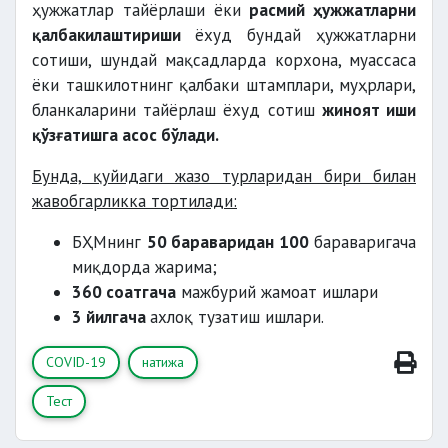
ҳужжатлар тайёрлаши ёки
расмий ҳужжатларни
қалбакилаштириши
ёхуд бундай ҳужжатларни
сотиши, шундай мақсадларда корхона, муассаса
ёки ташкилотнинг қалбаки штамплари, муҳрлари,
бланкаларини тайёрлаш ёхуд сотиш
жиноят иши
қўзғатишга асос бўлади.
Бунда, қуйидаги жазо турларидан бири билан
жавобгарликка тортилади:
БҲМнинг
50 бараваридан 100
бараваригача
миқдорда жарима;
360 соатгача
мажбурий жамоат ишлари
3 йилгача
ахлоқ тузатиш ишлари.
COVID-19
натижа
Тест