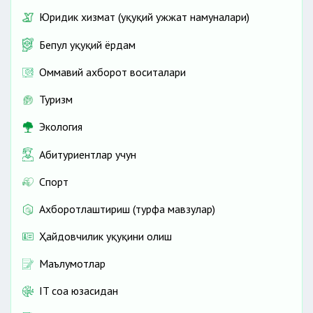
Юридик хизмат (ҳуқуқий ҳужжат намуналари)
Бепул ҳуқуқий ёрдам
Оммавий ахборот воситалари
Туризм
Экология
Абитуриентлар учун
Спорт
Ахборотлаштириш (турфа мавзулар)
Ҳайдовчилик ҳуқуқини олиш
Маълумотлар
IT соҳа юзасидан