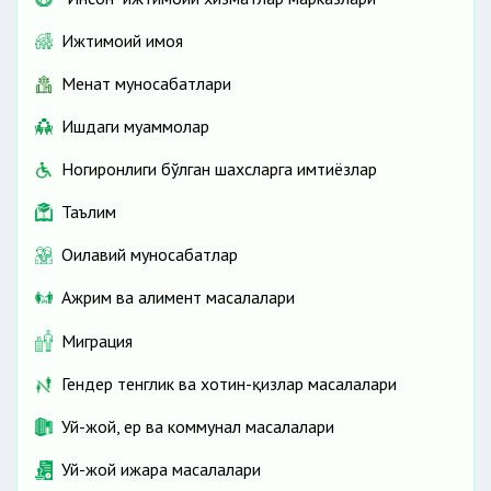
Ижтимоий ҳимоя
Меҳнат муносабатлари
Ишдаги муаммолар
Ногиронлиги бўлган шахсларга имтиёзлар
Таълим
Оилавий муносабатлар
Ажрим ва алимент масалалари
Миграция
Гендер тенглик ва хотин-қизлар масалалари
Уй-жой, ер ва коммунал масалалари
Уй-жой ижара масалалари