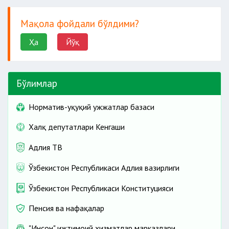
Мақола фойдали бўлдими?
Ҳа
Йўқ
Бўлимлар
Норматив-ҳуқуқий ҳужжатлар базаси
Халқ депутатлари Кенгаши
Адлия ТВ
Ўзбекистон Республикаси Адлия вазирлиги
Ўзбекистон Республикаси Конституцияси
Пенсия ва нафақалар
"Инсон" ижтимоий хизматлар марказлари