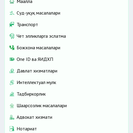
Маҳалла
Суд-ҳуқуқ масалалари
Транспорт
Чет элликларга эслатма
Божхона масалалари
One ID ва ЯИДХП
Давлат хизматлари
Интеллектуал мулк
Тадбиркорлик
Шаҳарсозлик масалалари
Адвокат хизмати
Нотариат