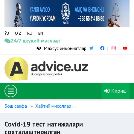
ЎЗ
O‘Z
RU
EN
24/7 ҳуқуқий маслаҳат
Махсус имкониятлар
Кириш
Бош саҳифа
Ҳаётий мисоллар
Covid-19 тест натижалар
Covid-19 тест натижалари
сохталаштирилган