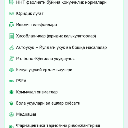
ННТ фаолияти бўйича қонунчилик нормалари
Юридик луғат
Ишонч телефонлари
Ҳисоблагичлар (юридик калькуляторлар)
Автоҳуқуқ – Йўлдаги ҳуқуқ ва бошқа масалалар
Pro bono-Кўнгилли ҳуқуқшунос
Бепул ҳуқуқий ёрдам ваучери
PSEA
Коммунал хизматлар
Бола ҳуқуқлари ва ёшлар сиёсати
Медиация
Фармацевтика тармоғини ривожлантириш