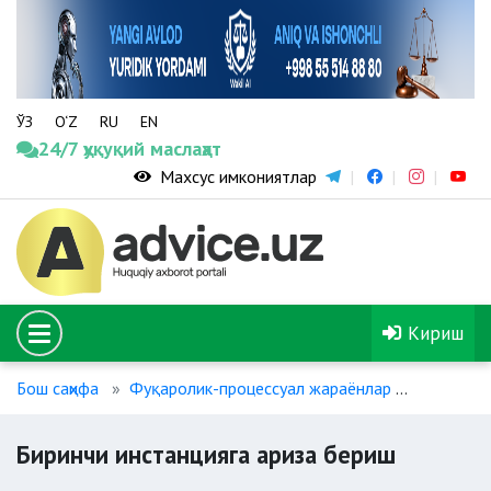
ЎЗ
O‘Z
RU
EN
24/7 ҳуқуқий маслаҳат
Махсус имкониятлар
Кириш
Бош саҳифа
Фуқаролик-процессуал жараёнлар
Биринчи 
Биринчи инстанцияга ариза бериш