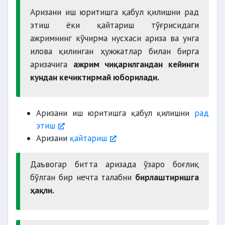
ҳужжатни
Аризани иш юритишга қабул қилишни рад
этиш ёки қайтариш тўғрисидаги
ажримнинг кўчирма нусхаси ариза ва унга
илова қилинган ҳужжатлар билан бирга
аризачига
ажрим чиқарилгандан кейинги
кундан кечиктирмай юборилади.
Аризани иш юритишга қабул қилишни
рад
этиш
Аризани
қайтариш
Даъвогар битта аризада ўзаро боғлиқ
бўлган бир нечта талабни
бирлаштиришга
ҳақли.