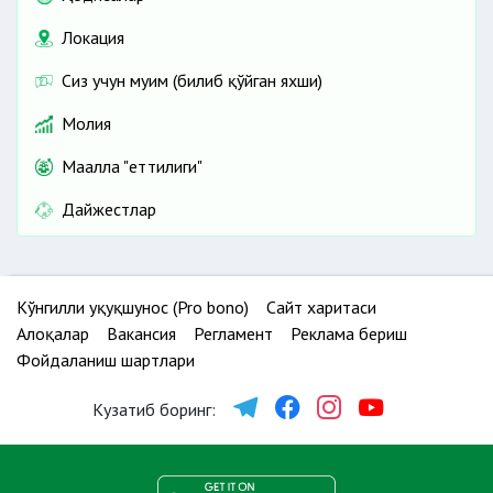
Локация
Сиз учун муҳим (билиб қўйган яхши)
Молия
Маҳалла "еттилиги"
Дайжестлар
Кўнгилли ҳуқуқшунос (Pro bono)
Сайт харитаси
Алоқалар
Вакансия
Регламент
Реклама бериш
Фойдаланиш шартлари
Кузатиб боринг: