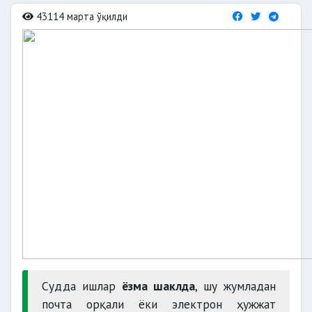
43114 марта ўқилди
Судда ишлар
ёзма шаклда
, шу жумладан
почта орқали ёки электрон ҳужжат