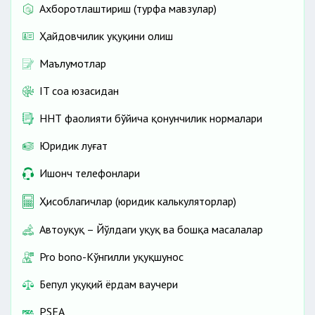
Ахборотлаштириш (турфа мавзулар)
Ҳайдовчилик ҳуқуқини олиш
Маълумотлар
IT соҳа юзасидан
ННТ фаолияти бўйича қонунчилик нормалари
Юридик луғат
Ишонч телефонлари
Ҳисоблагичлар (юридик калькуляторлар)
Автоҳуқуқ – Йўлдаги ҳуқуқ ва бошқа масалалар
Pro bono-Кўнгилли ҳуқуқшунос
Бепул ҳуқуқий ёрдам ваучери
PSEA