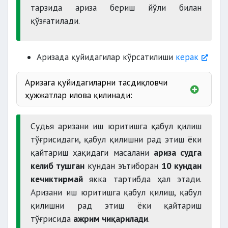
тарзида ариза бериш йўли билан
қўзғатилади.
Аризада қуйидагилар кўрсатилиши
керак
Аризага қуйидагиларни тасдиқловчи
ҳужжатлар илова қилинади:
асос бўлган
Судья аризани иш юритишга қабул қилиш
низони судгача ҳал қилиш
тўғрисидаги, қабул қилишни рад этиш ёки
қайтариш ҳақидаги масалани
ариза судга
келиб тушган
кундан эътиборан
10 кундан
кечиктирмай
якка тартибда ҳал этади.
давлат божи
Аризани иш юритишга қабул қилиш, қабул
қилишни рад этиш ёки қайтариш
тўғрисида
ажрим чиқарилади
.
ваколатини тасдиқловчи