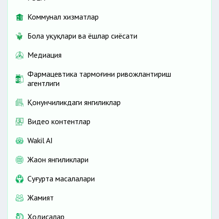
Коммунал хизматлар
Бола ҳуқуқлари ва ёшлар сиёсати
Медиация
Фармацевтика тармоғини ривожлантириш
агентлиги
Қонунчиликдаги янгиликлар
Видео контентлар
Wakil AI
Жаҳон янгиликлари
Cуғурта масалалари
Жамият
Ҳодисалар