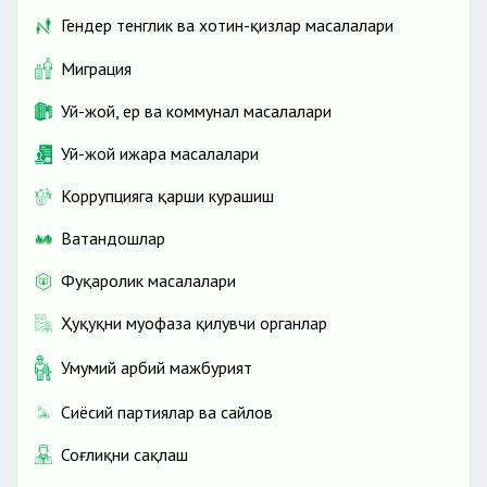
Гендер тенглик ва хотин-қизлар масалалари
Миграция
Уй-жой, ер ва коммунал масалалари
Уй-жой ижара масалалари
Коррупцияга қарши курашиш
Ватандошлар
Фуқаролик масалалари
Ҳуқуқни муҳофаза қилувчи органлар
Умумий ҳарбий мажбурият
Сиёсий партиялар ва сайлов
Соғлиқни сақлаш