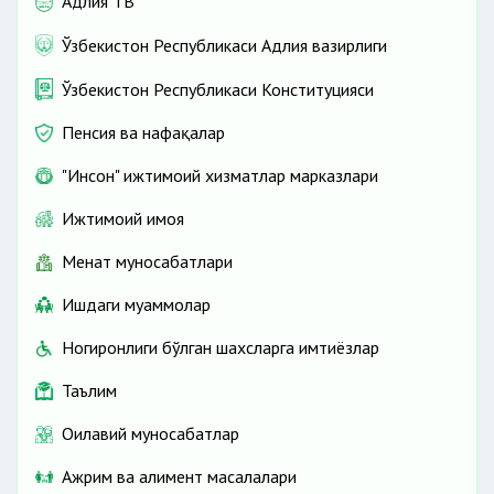
Адлия ТВ
Ўзбекистон Республикаси Адлия вазирлиги
Ўзбекистон Республикаси Конституцияси
Пенсия ва нафақалар
"Инсон" ижтимоий хизматлар марказлари
Ижтимоий ҳимоя
Меҳнат муносабатлари
Ишдаги муаммолар
Ногиронлиги бўлган шахсларга имтиёзлар
Таълим
Оилавий муносабатлар
Ажрим ва алимент масалалари