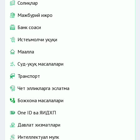
Солиқлар
Мажбурий ижро
Банк соҳаси
Истеъмолчи ҳуқуқи
Маҳалла
Суд-ҳуқуқ масалалари
Транспорт
Чет элликларга эслатма
Божхона масалалари
One ID ва ЯИДХП
Давлат хизматлари
Интеллектуал мулк