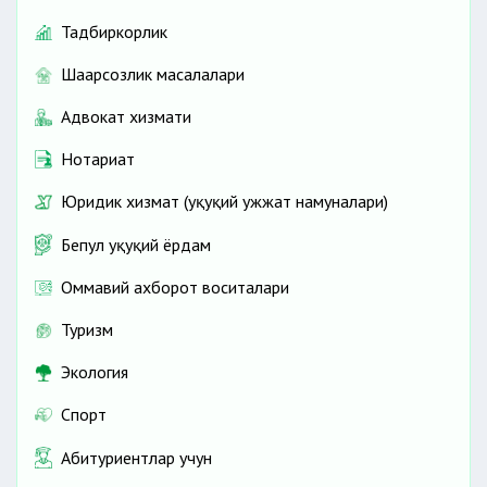
Тадбиркорлик
Шаҳарсозлик масалалари
Адвокат хизмати
Нотариат
Юридик хизмат (ҳуқуқий ҳужжат намуналари)
Бепул ҳуқуқий ёрдам
Оммавий ахборот воситалари
Туризм
Экология
Спорт
Абитуриентлар учун