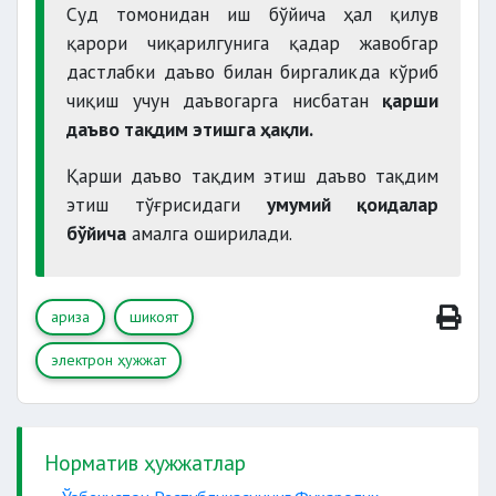
Суд томонидан иш бўйича ҳал қилув
қарори чиқарилгунига қадар жавобгар
дастлабки даъво билан биргаликда кўриб
чиқиш учун даъвогарга нисбатан
қарши
даъво тақдим этишга ҳақли.
Қарши даъво тақдим этиш даъво тақдим
этиш тўғрисидаги
умумий қоидалар
бўйича
амалга оширилади.
ариза
шикоят
электрон ҳужжат
Норматив ҳужжатлар