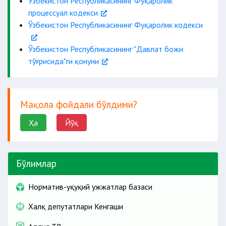
Ўзбекистон Республикасининг Фуқаролик
процессуал кодекси
Ўзбекистон Республикасининг Фуқаролик кодекси
Ўзбекистон Республикасининг "Давлат божи
тўғрисида"ги қонуни
Мақола фойдали бўлдими?
Ҳа
Йўқ
Бўлимлар
Норматив-ҳуқуқий ҳужжатлар базаси
Халқ депутатлари Кенгаши