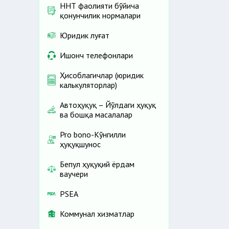
ННТ фаолияти бўйича
қонунчилик нормалари
Юридик луғат
Ишонч телефонлари
Ҳисоблагичлар (юридик
калькуляторлар)
Автоҳуқуқ – Йўлдаги ҳуқуқ
ва бошқа масалалар
Pro bono-Кўнгилли
ҳуқуқшунос
Бепул ҳуқуқий ёрдам
ваучери
PSEA
Коммунал хизматлар