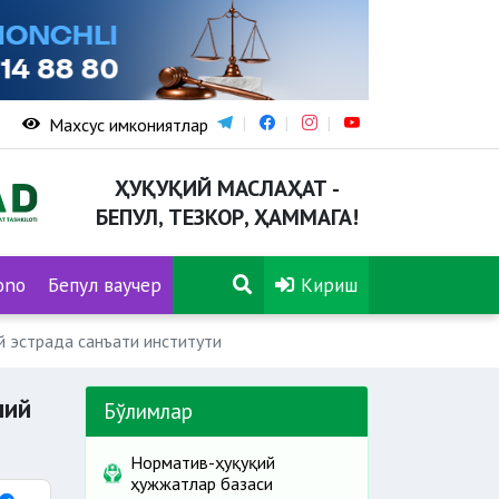
Махсус имкониятлар
ҲУҚУҚИЙ МАСЛАҲАТ -
БЕПУЛ, ТЕЗКОР, ҲАММАГА!
ono
Бепул ваучер
Кириш
й эстрада санъати институти
лий
Бўлимлар
Норматив-ҳуқуқий
ҳужжатлар базаси