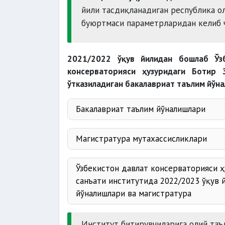
йили тасдиқланадиган республика о
буюртмаси параметрларидан келиб 
2021/2022 ўқув йилидан бошлаб Ўзб
консерваторияси ҳузуридаги Ботир 
ўтказиладиган бакалавриат таълим йўн
Бакалавриат таълим йўналишлари
Магистратура мутахассисликлари
Ўзбекистон давлат консерваторияси 
санъати институтида 2022/2023 ўқув 
йўналишлари ва магистратура
Институт битирувчиларига олий таъ