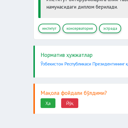
намунасидаги диплом берилади.
институт
консерватория
эстрада
Норматив ҳужжатлар
Ўзбекистон Республикаси Президентининг қ
Мақола фойдали бўлдими?
Ҳа
Йўқ