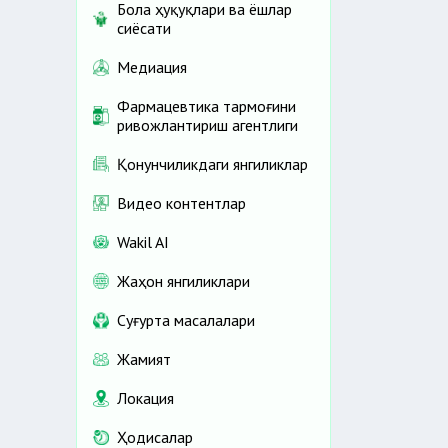
Бола ҳуқуқлари ва ёшлар
сиёсати
Медиация
Фармацевтика тармоғини
ривожлантириш агентлиги
Қонунчиликдаги янгиликлар
Видео контентлар
Wakil AI
Жаҳон янгиликлари
Cуғурта масалалари
Жамият
Локация
Ҳодисалар