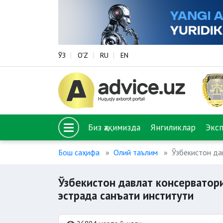
ЎЗ
O‘Z
RU
EN
Биз ҳақимизда
Янгиликлар
Экс
Бош саҳифа
Олий таълим
Ўзбекистон да
Ўзбекистон давлат консерватор
эстрада санъати институти