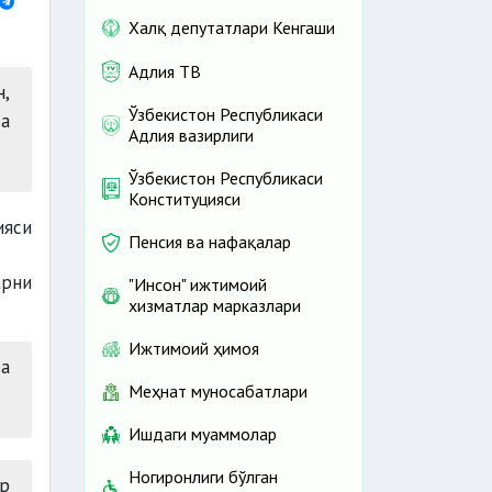
Халқ депутатлари Кенгаши
Адлия ТВ
н,
Ўзбекистон Республикаси
а
Адлия вазирлиги
Ўзбекистон Республикаси
Конституцияси
ияси
Пенсия ва нафақалар
арни
"Инсон" ижтимоий
хизматлар марказлари
Ижтимоий ҳимоя
а
Меҳнат муносабатлари
Ишдаги муаммолар
Ногиронлиги бўлган
ар