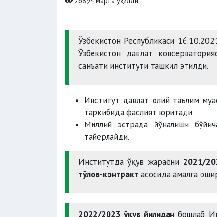
26894 марта ўқилди
Ўзбекистон Республикаси 16.10.20
Ўзбекистон давлат консерватори
санъати институти ташкил этилди.
Институт давлат олий таълим муа
таркибида фаолият юритади
Миллий эстрада йўналиши бўйич
тайёрлайди.
Институтда ўқув жараёни
2021/20
тўлов-контракт
асосида амалга оши
2022/2023 ўқув йилидан
бошлаб Ин