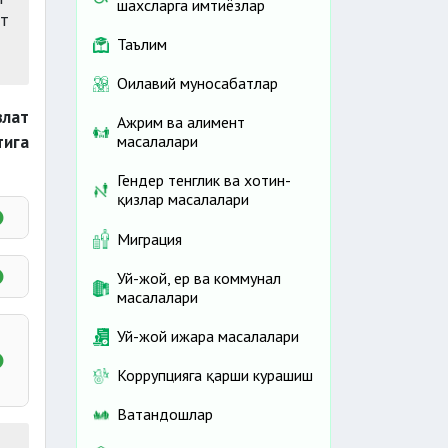
шахсларга имтиёзлар
ат
Таълим
Оилавий муносабатлар
влат
Ажрим ва алимент
тига
масалалари
Гендер тенглик ва хотин-
қизлар масалалари
Миграция
Уй-жой, ер ва коммунал
масалалари
Уй-жой ижара масалалари
Коррупцияга қарши курашиш
Ватандошлар