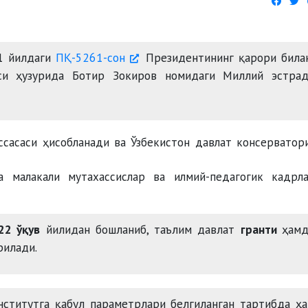
21 йилдаги
ПҚ-5261-сон
Президентининг қарори била
яси ҳузурида Ботир Зокиров номидаги Миллий эстрад
ссасаси ҳисобланади ва Ўзбекистон давлат консерватор
а малакали мутахассислар ва илмий-педагогик кадрл
22 ўқув
йилидан бошланиб, таълим давлат
гранти
ҳамд
рилади.
ститутга қабул параметрлари белгиланган тартибда ҳ