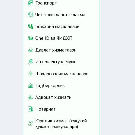
Транспорт
Чет элликларга эслатма
Божхона масалалари
One ID ва ЯИДХП
Давлат хизматлари
Интеллектуал мулк
Шаҳарсозлик масалалари
Тадбиркорлик
Адвокат хизмати
Нотариат
Юридик хизмат (ҳуқуқий
ҳужжат намуналари)