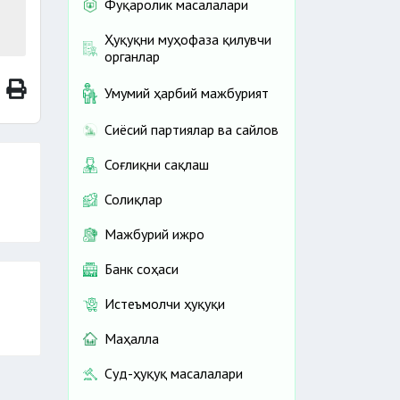
Фуқаролик масалалари
Ҳуқуқни муҳофаза қилувчи
органлар
Умумий ҳарбий мажбурият
Сиёсий партиялар ва сайлов
Соғлиқни сақлаш
Солиқлар
Мажбурий ижро
Банк соҳаси
Истеъмолчи ҳуқуқи
Маҳалла
Суд-ҳуқуқ масалалари