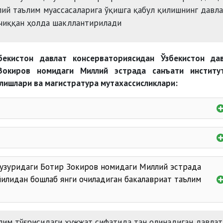
лий таълим муассасаларига ўқишга қабул қилишнинг давл
чиққан ҳолда шакллантирилади
екистон давлат консерваториясидан Ўзбекистон да
Зокиров номидаги Миллий эстрада санъати институ
алишлари ва магистратура мутахассисликлари:
ҳузуридаги Ботир Зокиров номидаги Миллий эстрада
йилидан бошлаб янги очиладиган бакалавриат таълим
лим тўғрисидаги ҳужжат сифатида тан олинадиган давлат