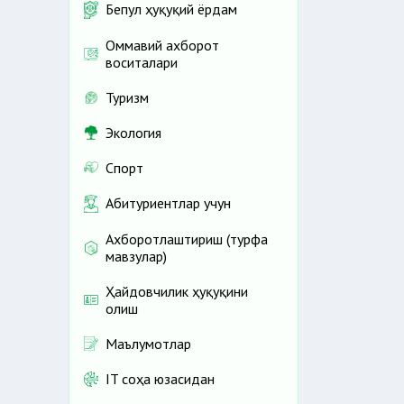
Бепул ҳуқуқий ёрдам
Оммавий ахборот
воситалари
Туризм
Экология
Спорт
Абитуриентлар учун
Ахборотлаштириш (турфа
мавзулар)
Ҳайдовчилик ҳуқуқини
олиш
Маълумотлар
IT соҳа юзасидан