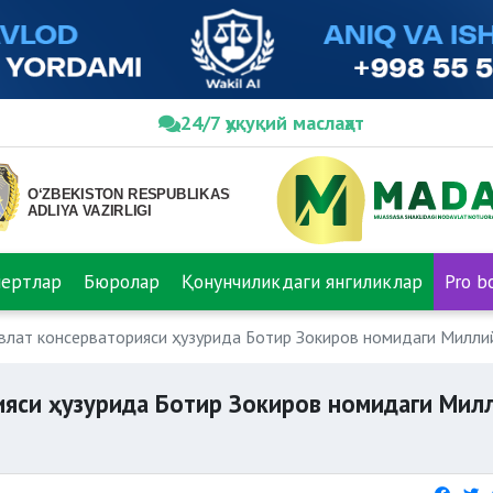
24/7 ҳуқуқий маслаҳат
пертлар
Бюролар
Қонунчиликдаги янгиликлар
Pro b
влат консерваторияси ҳузурида Ботир Зокиров номидаги Милли
ияси ҳузурида Ботир Зокиров номидаги Мил