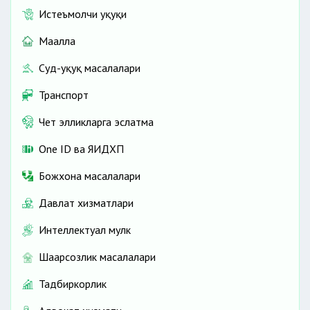
Истеъмолчи ҳуқуқи
Маҳалла
Суд-ҳуқуқ масалалари
Транспорт
Чет элликларга эслатма
One ID ва ЯИДХП
Божхона масалалари
Давлат хизматлари
Интеллектуал мулк
Шаҳарсозлик масалалари
Тадбиркорлик