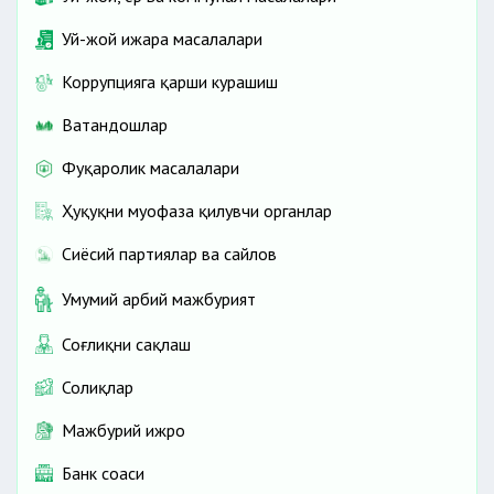
Уй-жой ижара масалалари
Коррупцияга қарши курашиш
Ватандошлар
Фуқаролик масалалари
Ҳуқуқни муҳофаза қилувчи органлар
Сиёсий партиялар ва сайлов
Умумий ҳарбий мажбурият
Соғлиқни сақлаш
Солиқлар
Мажбурий ижро
Банк соҳаси