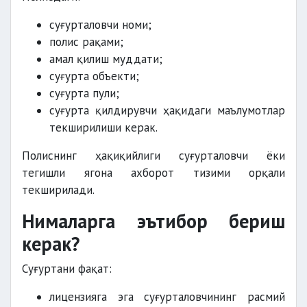
суғурталовчи номи;
полис рақами;
амал қилиш муддати;
суғурта объекти;
суғурта пули;
суғурта қилдирувчи ҳақидаги маълумотлар
текширилиши керак.
Полиснинг ҳақиқийлиги суғурталовчи ёки
тегишли ягона ахборот тизими орқали
текширилади.
Нималарга эътибор бериш
керак?
Суғуртани фақат:
лицензияга эга суғурталовчининг расмий