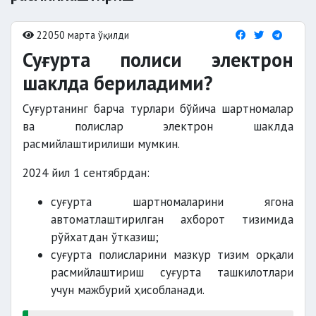
22050 марта ўқилди
Суғурта полиси электрон
шаклда бериладими?
Суғуртанинг барча турлари бўйича шартномалар
ва полислар электрон шаклда
расмийлаштирилиши мумкин.
2024 йил 1 сентябрдан:
суғурта шартномаларини ягона
автоматлаштирилган ахборот тизимида
рўйхатдан ўтказиш;
суғурта полисларини мазкур тизим орқали
расмийлаштириш суғурта ташкилотлари
учун мажбурий ҳисобланади.