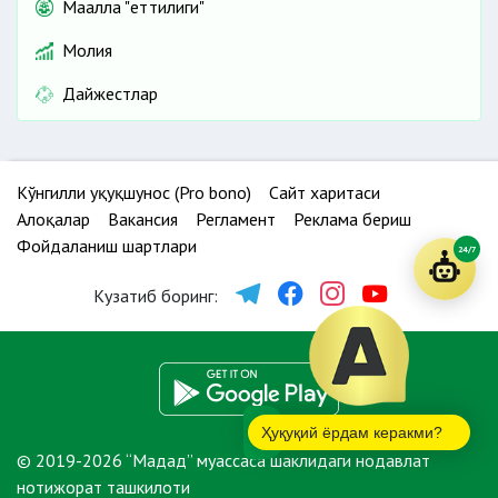
Маҳалла "еттилиги"
Молия
Дайжестлар
Кўнгилли ҳуқуқшунос (Pro bono)
Сайт харитаси
Алоқалар
Вакансия
Регламент
Реклама бериш
Фойдаланиш шартлари
24/7
Кузатиб боринг:
Ҳуқуқий ёрдам керакми?
© 2019-2026 “Мадад” муассаса шаклидаги нодавлат
нотижорат ташкилоти