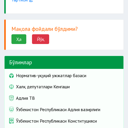
Мақола фойдали бўлдими?
Ҳа
Йўқ
Бўлимлар
Норматив-ҳуқуқий ҳужжатлар базаси
Халқ депутатлари Кенгаши
Адлия ТВ
Ўзбекистон Республикаси Адлия вазирлиги
Ўзбекистон Республикаси Конституцияси