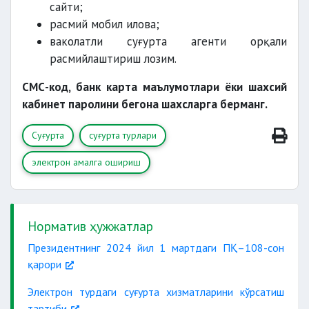
сайти;
расмий мобил илова;
ваколатли суғурта агенти орқали
расмийлаштириш лозим.
СМС-код, банк карта маълумотлари ёки шахсий
кабинет паролини бегона шахсларга берманг.
Суғурта
суғурта турлари
электрон амалга ошириш
Норматив ҳужжатлар
Президентнинг 2024 йил 1 мартдаги ПҚ–108-сон
қарори
Электрон турдаги суғурта хизматларини кўрсатиш
тартиби