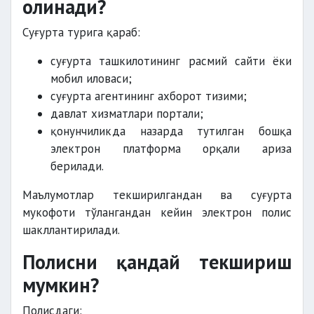
олинади?
Суғурта турига қараб:
суғурта ташкилотининг расмий сайти ёки
мобил иловаси;
суғурта агентининг ахборот тизими;
давлат хизматлари портали;
қонунчиликда назарда тутилган бошқа
электрон платформа орқали ариза
берилади.
Маълумотлар текширилгандан ва суғурта
мукофоти тўлангандан кейин электрон полис
шакллантирилади.
Полисни қандай текшириш
мумкин?
Полисдаги: