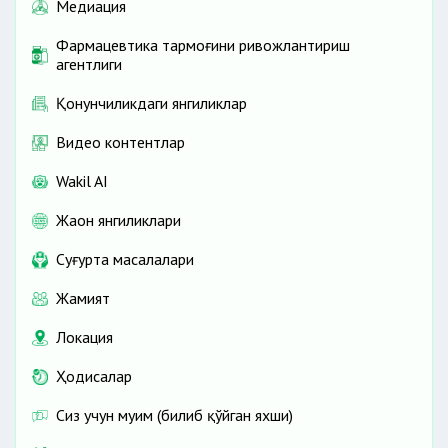
Медиация
Фармацевтика тармоғини ривожлантириш
агентлиги
Қонунчиликдаги янгиликлар
Видео контентлар
Wakil AI
Жаҳон янгиликлари
Cуғурта масалалари
Жамият
Локация
Ҳодисалар
Сиз учун муҳим (билиб қўйган яхши)