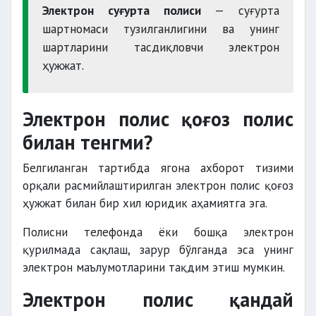
Электрон суғурта полиси
— суғурта
шартномаси тузилганлигини ва унинг
шартларини тасдиқловчи электрон
ҳужжат.
Электрон полис қоғоз полис
билан тенгми?
Белгиланган тартибда ягона ахборот тизими
орқали расмийлаштирилган электрон полис қоғоз
ҳужжат билан бир хил юридик аҳамиятга эга.
Полисни телефонда ёки бошқа электрон
қурилмада сақлаш, зарур бўлганда эса унинг
электрон маълумотларини тақдим этиш мумкин.
Электрон полис қандай