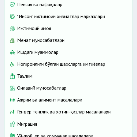
Пенсия ва нафақалар
"Инсон" ижтимоий хизматлар марказлари
Ижтимоий ҳимоя
Меҳнат муносабатлари
Ишдаги муаммолар
Ногиронлиги бўлган шахсларга имтиёзлар
Таълим
Оилавий муносабатлар
Ажрим ва алимент масалалари
Гендер тенглик ва хотин-қизлар масалалари
Миграция
Уй-жой, ер ва коммунал масалалари