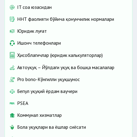
IT соҳа юзасидан
ННТ фаолияти бўйича қонунчилик нормалари
Юридик луғат
Ишонч телефонлари
Ҳисоблагичлар (юридик калькуляторлар)
Автоҳуқуқ – Йўлдаги ҳуқуқ ва бошқа масалалар
Pro bono-Кўнгилли ҳуқуқшунос
Бепул ҳуқуқий ёрдам ваучери
PSEA
Коммунал хизматлар
Бола ҳуқуқлари ва ёшлар сиёсати