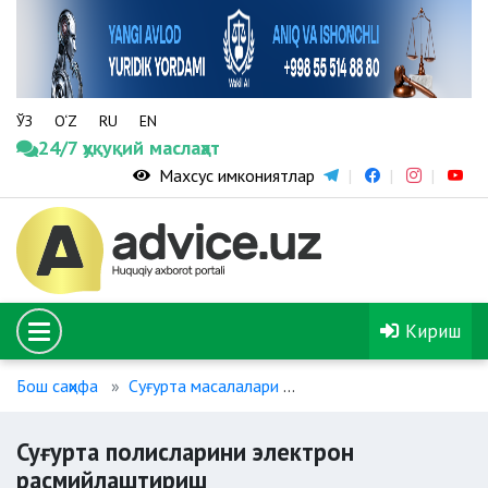
ЎЗ
O‘Z
RU
EN
24/7 ҳуқуқий маслаҳат
Махсус имкониятлар
Кириш
Бош саҳифа
Суғурта масалалари
Суғурта полисларини 
Суғурта полисларини электрон
расмийлаштириш