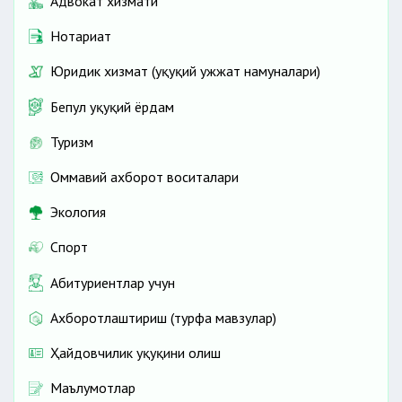
Адвокат хизмати
Нотариат
Юридик хизмат (ҳуқуқий ҳужжат намуналари)
Бепул ҳуқуқий ёрдам
Туризм
Оммавий ахборот воситалари
Экология
Спорт
Абитуриентлар учун
Ахборотлаштириш (турфа мавзулар)
Ҳайдовчилик ҳуқуқини олиш
Маълумотлар