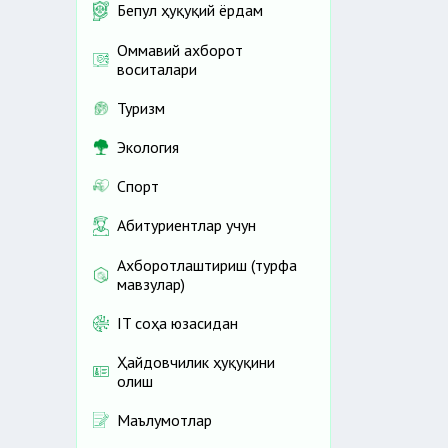
Бепул ҳуқуқий ёрдам
Оммавий ахборот
воситалари
Туризм
Экология
Спорт
Абитуриентлар учун
Ахборотлаштириш (турфа
мавзулар)
IT соҳа юзасидан
Ҳайдовчилик ҳуқуқини
олиш
Маълумотлар