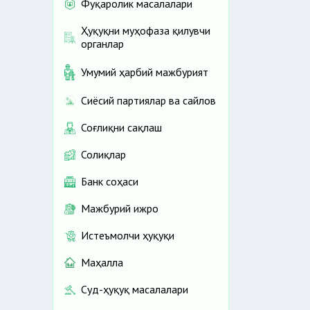
Фуқаролик масалалари
Ҳуқуқни муҳофаза қилувчи
органлар
Умумий ҳарбий мажбурият
Сиёсий партиялар ва сайлов
Соғлиқни сақлаш
Солиқлар
Банк соҳаси
Мажбурий ижро
Истеъмолчи ҳуқуқи
Маҳалла
Суд-ҳуқуқ масалалари