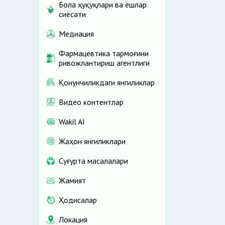
Бола ҳуқуқлари ва ёшлар
сиёсати
Медиация
Фармацевтика тармоғини
ривожлантириш агентлиги
Қонунчиликдаги янгиликлар
Видео контентлар
Wakil AI
Жаҳон янгиликлари
Cуғурта масалалари
Жамият
Ҳодисалар
Локация