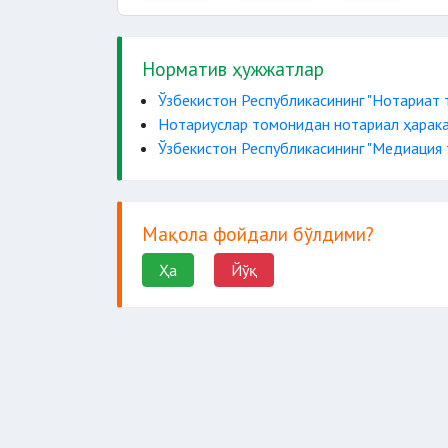
Норматив ҳужжатлар
Ўзбекистон Республикасининг "Нотариат 
Нотариуслар томонидан нотариал ҳарака
Ўзбекистон Республикасининг "Медиация 
Мақола фойдали бўлдими?
Ҳа
Йўқ