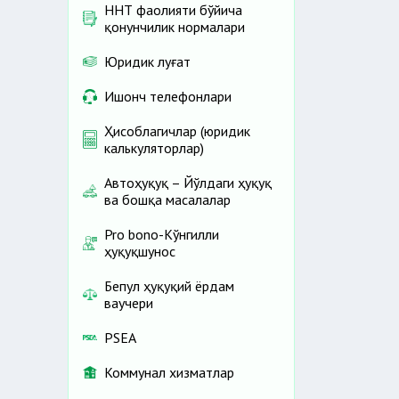
ННТ фаолияти бўйича
қонунчилик нормалари
Юридик луғат
Ишонч телефонлари
Ҳисоблагичлар (юридик
калькуляторлар)
Автоҳуқуқ – Йўлдаги ҳуқуқ
ва бошқа масалалар
Pro bono-Кўнгилли
ҳуқуқшунос
Бепул ҳуқуқий ёрдам
ваучери
PSEA
Коммунал хизматлар