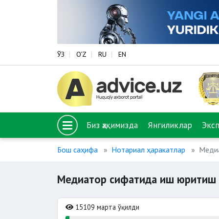
ЎЗ
O‘Z
RU
EN
Биз ҳақимизда
Янгиликлар
Экс
Бош саҳифа
Нотариал ҳаракатлар
Меди
Медиатор сифатида иш юритиш
15109 марта ўқилди