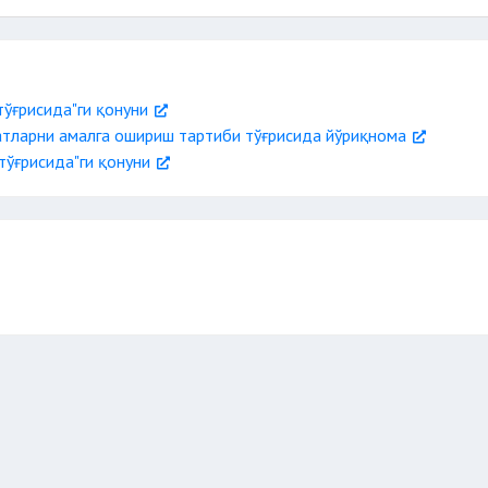
тўғрисида"ги қонуни
тларни амалга ошириш тартиби тўғрисида йўриқнома
тўғрисида"ги қонуни