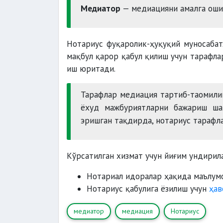
Медиатор
— медиацияни амалга оши
Нотариус фуқаролик-ҳуқуқий муносабат
мақбул қарор қабул қилиш учун тарафл
иш юритади.
Тарафлар медиация тартиб-таомили
ёхуд мажбуриятларни бажариш ша
эришган тақдирда, нотариус тарафл
Кўрсатилган хизмат учун йиғим ундирил
Нотариал идоралар ҳақида маълум
Нотариус қабулига ёзилиш учун
ҳав
медиатор
медиация
Нотариус