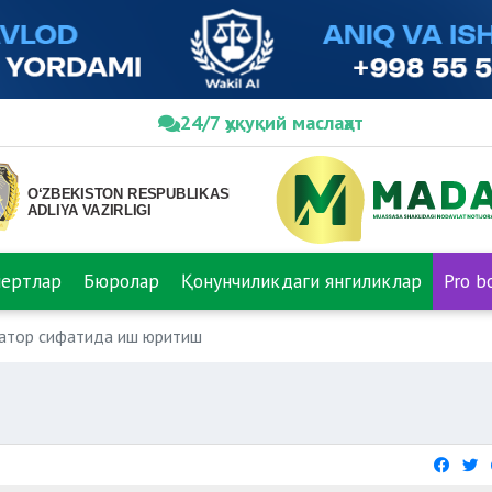
24/7 ҳуқуқий маслаҳат
пертлар
Бюролар
Қонунчиликдаги янгиликлар
Pro b
атор сифатида иш юритиш