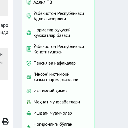
Адлия ТВ
Ўзбекистон Республикаси
Адлия вазирлиги
заро
Норматив-ҳуқуқий
тида
ҳужжатлар базаси
Ўзбекистон Республикаси
Конституцияси
ни
а
Пенсия ва нафақалар
"Инсон" ижтимоий
хизматлар марказлари
Ижтимоий ҳимоя
Меҳнат муносабатлари
Ишдаги муаммолар
Ногиронлиги бўлган