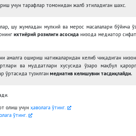
риш учун тарафлар томонидан жалб этиладиган шахс.
лар, шу жумладан мулкий ва мерос масалалари бўйича ў
арнинг
ихтиёрий розилиги асосида
низода медиатор сифа
ни амалга ошириш натижаларидан келиб чиқадиган низо
ртлари ва муддатлари хусусида ўзаро мақбул қарорг
ар ўртасида тузилган
медиатив келишувни тасдиқлайди.
ади.
от олиш учун
ҳаволага ўтинг.
олага ўтинг.