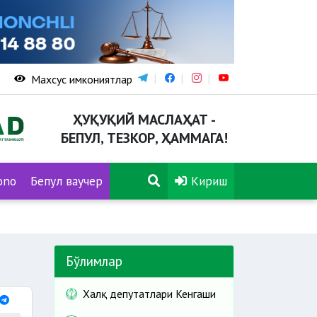
Махсус имкониятлар
ҲУҚУҚИЙ МАСЛАҲАТ -
БЕПУЛ, ТЕЗКОР, ҲАММАГА!
ono
Бепул ваучер
Кириш
Бўлимлар
Халқ депутатлари Кенгаши