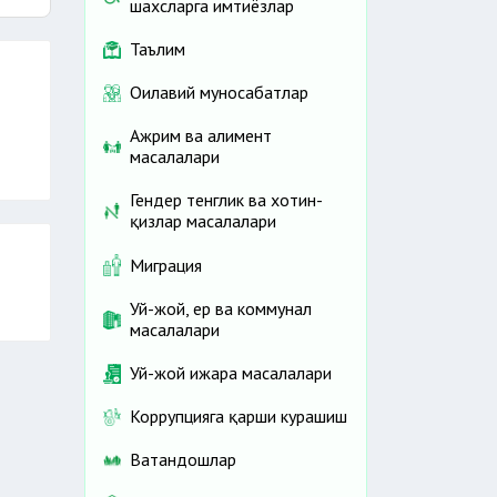
шахсларга имтиёзлар
Таълим
Оилавий муносабатлар
Ажрим ва алимент
масалалари
Гендер тенглик ва хотин-
қизлар масалалари
Миграция
Уй-жой, ер ва коммунал
масалалари
Уй-жой ижара масалалари
Коррупцияга қарши курашиш
Ватандошлар