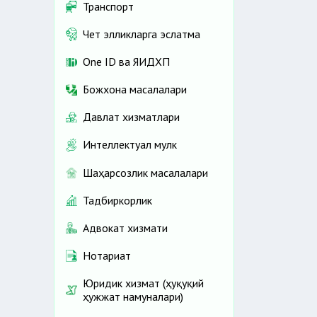
Транспорт
Чет элликларга эслатма
One ID ва ЯИДХП
Божхона масалалари
Давлат хизматлари
Интеллектуал мулк
Шаҳарсозлик масалалари
Тадбиркорлик
Адвокат хизмати
Нотариат
Юридик хизмат (ҳуқуқий
ҳужжат намуналари)