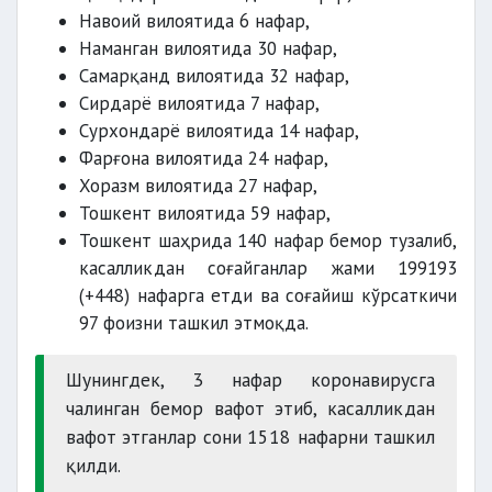
Навоий вилоятида 6 нафар,
Наманган вилоятида 30 нафар,
Самарқанд вилоятида 32 нафар,
Сирдарё вилоятида 7 нафар,
Сурхондарё вилоятида 14 нафар,
Фарғона вилоятида 24 нафар,
Хоразм вилоятида 27 нафар,
Тошкент вилоятида 59 нафар,
Тошкент шаҳрида 140 нафар бемор тузалиб,
касалликдан соғайганлар жами 199193
(+448) нафарга етди ва соғайиш кўрсаткичи
97 фоизни ташкил этмоқда.
Шунингдек, 3 нафар коронавирусга
чалинган бемор вафот этиб, касалликдан
вафот этганлар сони 1518 нафарни ташкил
қилди.