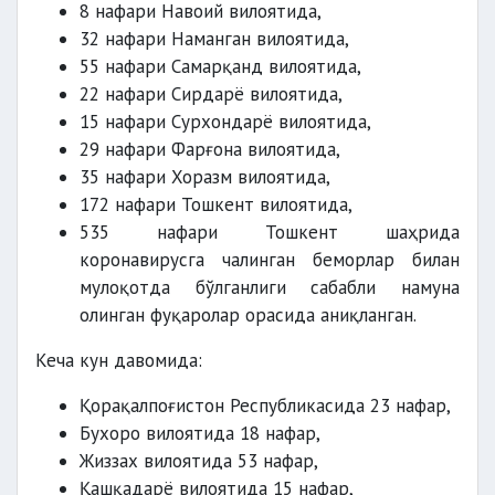
8 нафари Навоий вилоятида,
32 нафари Наманган вилоятида,
55 нафари Самарқанд вилоятида,
22 нафари Сирдарё вилоятида,
15 нафари Сурхондарё вилоятида,
29 нафари Фарғона вилоятида,
35 нафари Хоразм вилоятида,
172 нафари Тошкент вилоятида,
535 нафари Тошкент шаҳрида
коронавирусга чалинган беморлар билан
мулоқотда бўлганлиги сабабли намуна
олинган фуқаролар орасида аниқланган.
Кеча кун давомида:
Қорақалпоғистон Республикасида 23 нафар,
Бухоро вилоятида 18 нафар,
Жиззах вилоятида 53 нафар,
Қашқадарё вилоятида 15 нафар,