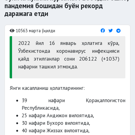
пандемия бошидан буён рекорд
даражага етди
10563 марта ўқилди
2022 йил 16 январь ҳолатига кўра,
Ўзбекистонда коронавирус инфекцияси
қайд этилганлар сони 206122 (+1037)
нафарни ташкил этмоқда.
Янги касалланиш ҳолатларининг:
39 нафари Қорақалпоғистон
Республикасида,
25 нафари Андижон вилоятида,
30 нафари Бухоро вилоятида,
40 нафари Жиззах вилоятида,