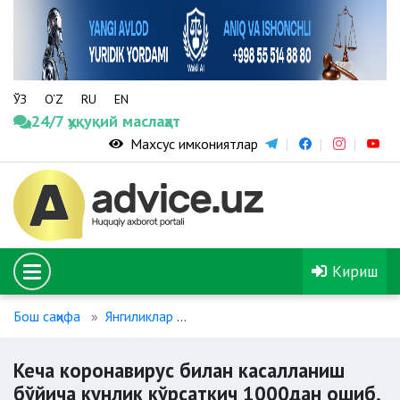
ЎЗ
O‘Z
RU
EN
24/7 ҳуқуқий маслаҳат
Махсус имкониятлар
Кириш
Бош саҳифа
Янгиликлар
Кеча коронавирус билан касалл
Кеча коронавирус билан касалланиш
бўйича кунлик кўрсаткич 1000дан ошиб,