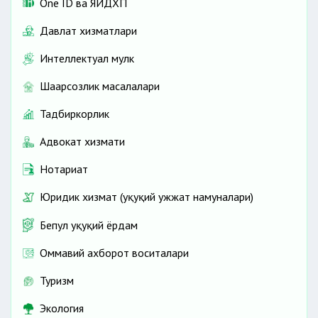
One ID ва ЯИДХП
Давлат хизматлари
Интеллектуал мулк
Шаҳарсозлик масалалари
Тадбиркорлик
Адвокат хизмати
Нотариат
Юридик хизмат (ҳуқуқий ҳужжат намуналари)
Бепул ҳуқуқий ёрдам
Оммавий ахборот воситалари
Туризм
Экология