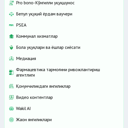
Pro bono-Кўнгилли ҳуқуқшунос
Бепул ҳуқуқий ёрдам ваучери
PSEA
Коммунал хизматлар
Бола ҳуқуқлари ва ёшлар сиёсати
Медиация
Фармацевтика тармоғини ривожлантириш
агентлиги
Қонунчиликдаги янгиликлар
Видео контентлар
Wakil AI
Жаҳон янгиликлари