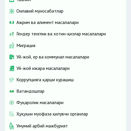
Оилавий муносабатлар
Ажрим ва алимент масалалари
Гендер тенглик ва хотин-қизлар масалалари
Миграция
Уй-жой, ер ва коммунал масалалари
Уй-жой ижара масалалари
Коррупцияга қарши курашиш
Ватандошлар
Фуқаролик масалалари
Ҳуқуқни муҳофаза қилувчи органлар
Умумий ҳарбий мажбурият