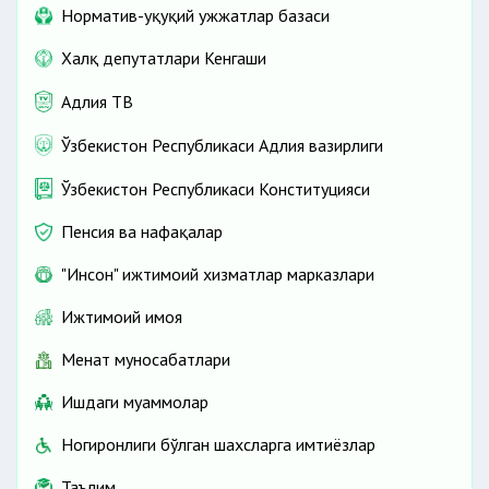
Норматив-ҳуқуқий ҳужжатлар базаси
Халқ депутатлари Кенгаши
Адлия ТВ
Ўзбекистон Республикаси Адлия вазирлиги
Ўзбекистон Республикаси Конституцияси
Пенсия ва нафақалар
"Инсон" ижтимоий хизматлар марказлари
Ижтимоий ҳимоя
Меҳнат муносабатлари
Ишдаги муаммолар
Ногиронлиги бўлган шахсларга имтиёзлар
Таълим