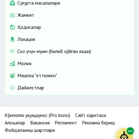
Cуғурта масалалари
Жамият
Ҳодисалар
Локация
Сиз учун муҳим (билиб қўйган яхши)
Молия
Маҳалла "еттилиги"
Дайжестлар
Кўнгилли ҳуқуқшунос (Pro bono)
Сайт харитаси
Алоқалар
Вакансия
Регламент
Реклама бериш
Фойдаланиш шартлари
24/7