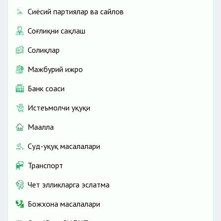
Сиёсий партиялар ва сайлов
Соғлиқни сақлаш
Солиқлар
Мажбурий ижро
Банк соҳаси
Истеъмолчи ҳуқуқи
Маҳалла
Суд-ҳуқуқ масалалари
Транспорт
Чет элликларга эслатма
Божхона масалалари