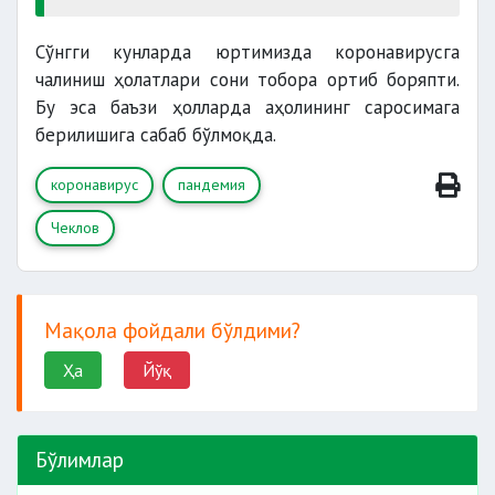
Сўнгги кунларда юртимизда коронавирусга
чалиниш ҳолатлари сони тобора ортиб боряпти.
Бу эса баъзи ҳолларда аҳолининг саросимага
берилишига сабаб бўлмоқда.
коронавирус
пандемия
Чеклов
Мақола фойдали бўлдими?
Ҳа
Йўқ
Бўлимлар