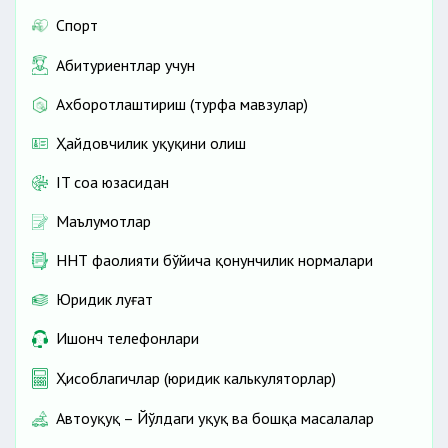
Спорт
Абитуриентлар учун
Ахборотлаштириш (турфа мавзулар)
Ҳайдовчилик ҳуқуқини олиш
IT соҳа юзасидан
Маълумотлар
ННТ фаолияти бўйича қонунчилик нормалари
Юридик луғат
Ишонч телефонлари
Ҳисоблагичлар (юридик калькуляторлар)
Автоҳуқуқ – Йўлдаги ҳуқуқ ва бошқа масалалар