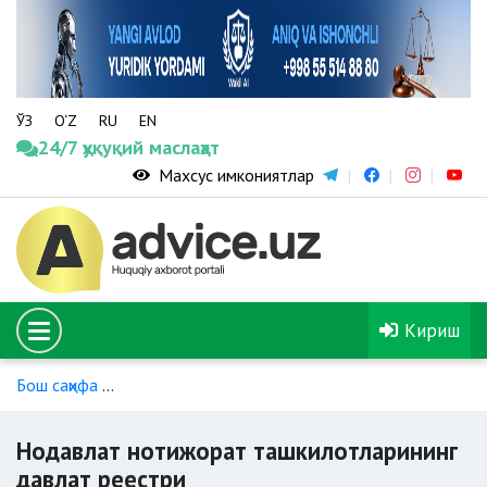
ЎЗ
O‘Z
RU
EN
24/7 ҳуқуқий маслаҳат
Махсус имкониятлар
Кириш
Бош саҳифа
ННТ фаолияти бўйича қонунчилик нормалари
Нодавлат нотижорат ташкилотларининг
давлат реестри