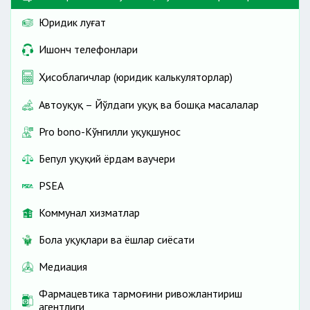
Юридик луғат
Ишонч телефонлари
Ҳисоблагичлар (юридик калькуляторлар)
Автоҳуқуқ – Йўлдаги ҳуқуқ ва бошқа масалалар
Pro bono-Кўнгилли ҳуқуқшунос
Бепул ҳуқуқий ёрдам ваучери
PSEA
Коммунал хизматлар
Бола ҳуқуқлари ва ёшлар сиёсати
Медиация
Фармацевтика тармоғини ривожлантириш
агентлиги