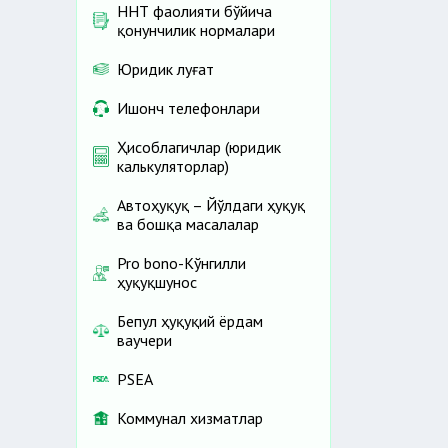
ННТ фаолияти бўйича
қонунчилик нормалари
Юридик луғат
Ишонч телефонлари
Ҳисоблагичлар (юридик
калькуляторлар)
Автоҳуқуқ – Йўлдаги ҳуқуқ
ва бошқа масалалар
Pro bono-Кўнгилли
ҳуқуқшунос
Бепул ҳуқуқий ёрдам
ваучери
PSEA
Коммунал хизматлар