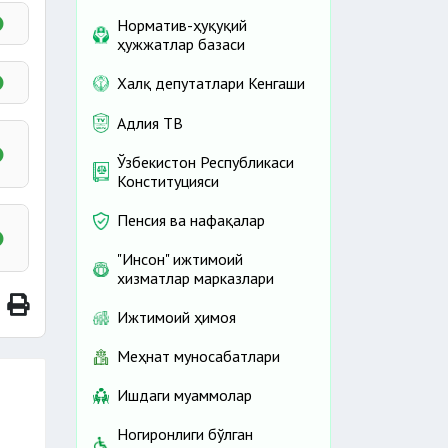
Норматив-ҳуқуқий
ҳужжатлар базаси
Халқ депутатлари Кенгаши
Адлия ТВ
а
Ўзбекистон Республикаси
Конституцияси
Пенсия ва нафақалар
ш
"Инсон" ижтимоий
а
хизматлар марказлари
аги
ш
сан
Ижтимоий ҳимоя
изм
й
Меҳнат муносабатлари
,
Ишдаги муаммолар
и
а
;
Ногиронлиги бўлган
и