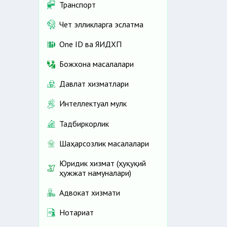
Транспорт
Чет элликларга эслатма
One ID ва ЯИДХП
Божхона масалалари
Давлат хизматлари
Интеллектуал мулк
Тадбиркорлик
Шаҳарсозлик масалалари
Юридик хизмат (ҳуқуқий
ҳужжат намуналари)
Адвокат хизмати
Нотариат