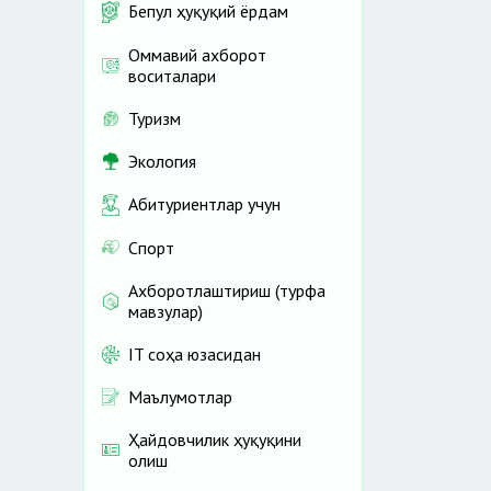
Бепул ҳуқуқий ёрдам
Оммавий ахборот
воситалари
Туризм
Экология
Абитуриентлар учун
Спорт
Ахборотлаштириш (турфа
мавзулар)
IT соҳа юзасидан
Маълумотлар
Ҳайдовчилик ҳуқуқини
олиш