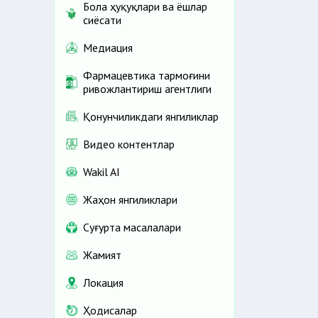
Бола ҳуқуқлари ва ёшлар
сиёсати
Медиация
Фармацевтика тармоғини
ривожлантириш агентлиги
Қонунчиликдаги янгиликлар
Видео контентлар
Wakil AI
Жаҳон янгиликлари
Cуғурта масалалари
Жамият
Локация
Ҳодисалар