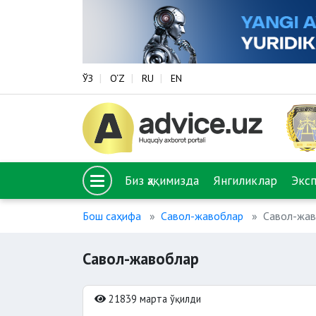
ЎЗ
O‘Z
RU
EN
Биз ҳақимизда
Янгиликлар
Экс
Бош саҳифа
Савол-жавоблар
Савол-жа
Савол-жавоблар
21839 марта ўқилди