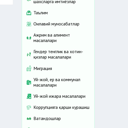
шахсларга имтиёзлар
т
н
Таълим
л
и
л
Оилавий муносабатлар
й
Ажрим ва алимент
масалалари
,
п
и
Гендер тенглик ва хотин-
қизлар масалалари
й
и
Миграция
а
Уй-жой, ер ва коммунал
и
масалалари
»
Уй-жой ижара масалалари
р
Коррупцияга қарши курашиш
г
Ватандошлар
д