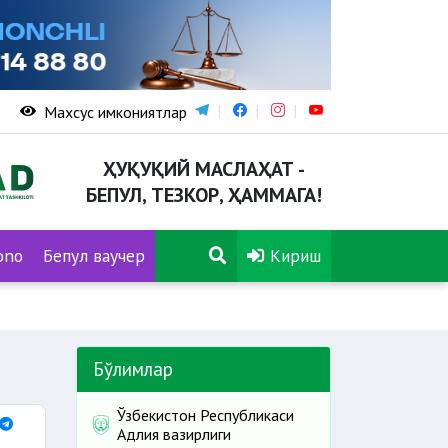
Махсус имкониятлар
ҲУҚУҚИЙ МАСЛАҲАТ -
БЕПУЛ, ТЕЗКОР, ҲАММАГА!
ono
Бепул ваучер
Кириш
Бўлимлар
Ўзбекистон Республикаси
Адлия вазирлиги