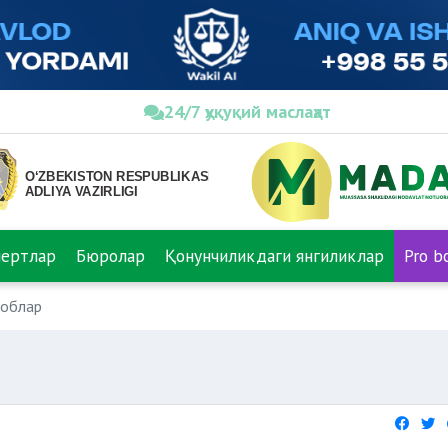
24/7 ҳуқуқий маслаҳат
пертлар
Бюролар
Қонунчиликдаги янгиликлар
Pro b
воблар