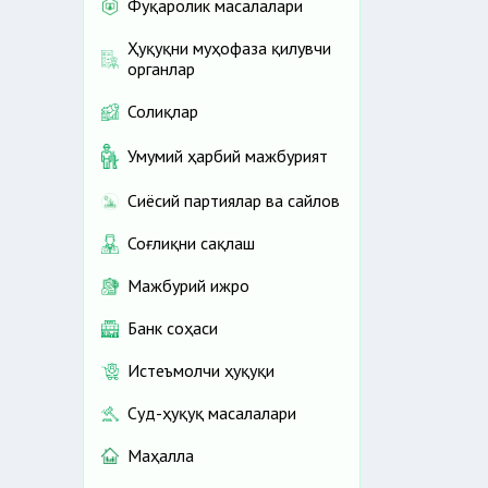
Фуқаролик масалалари
а
Ҳуқуқни муҳофаза қилувчи
органлар
Солиқлар
Умумий ҳарбий мажбурият
Сиёсий партиялар ва сайлов
Соғлиқни сақлаш
Мажбурий ижро
Банк соҳаси
Истеъмолчи ҳуқуқи
Суд-ҳуқуқ масалалари
Маҳалла