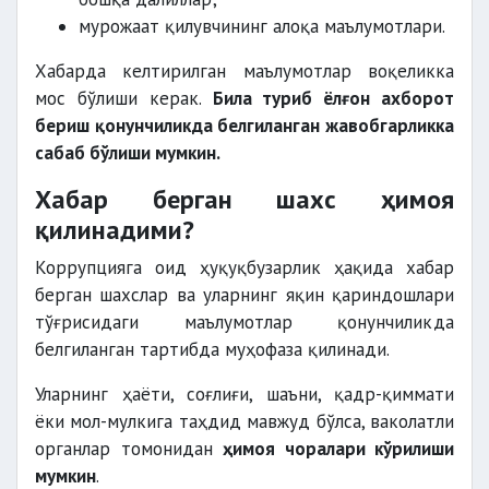
мурожаат қилувчининг алоқа маълумотлари.
Хабарда келтирилган маълумотлар воқеликка
мос бўлиши керак.
Била туриб ёлғон ахборот
бериш қонунчиликда белгиланган жавобгарликка
сабаб бўлиши мумкин.
Хабар берган шахс ҳимоя
қилинадими?
Коррупцияга оид ҳуқуқбузарлик ҳақида хабар
берган шахслар ва уларнинг яқин қариндошлари
тўғрисидаги маълумотлар қонунчиликда
белгиланган тартибда муҳофаза қилинади.
Уларнинг ҳаёти, соғлиғи, шаъни, қадр-қиммати
ёки мол-мулкига таҳдид мавжуд бўлса, ваколатли
органлар томонидан
ҳимоя чоралари кўрилиши
мумкин
.