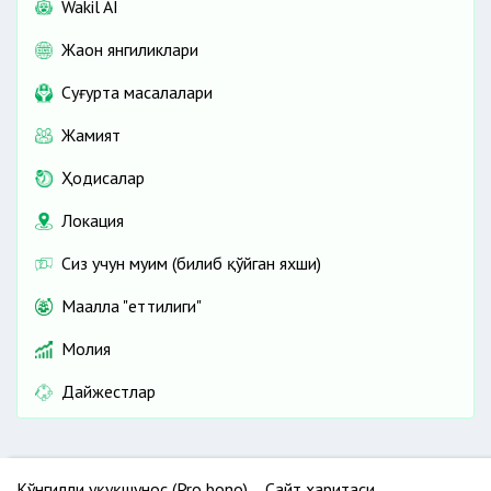
Wakil AI
Жаҳон янгиликлари
Cуғурта масалалари
Жамият
Ҳодисалар
Локация
Сиз учун муҳим (билиб қўйган яхши)
Маҳалла "еттилиги"
Молия
Дайжестлар
Кўнгилли ҳуқуқшунос (Pro bono)
Сайт харитаси