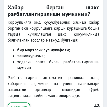
Хабар берган шахс
рағбатлантирилиши мумкинми?
Коррупцияга оид ҳуқуқбузарлик ҳақида хабар
берган ёки коррупцияга қарши курашишга бошқа
тарзда кўмаклашган шахс қонунчиликда
белгиланган асослар мавжуд бўлганда:
бир марталик пул мукофоти
;
ташаккурнома;
эсдалик совға билан рағбатлантирилиши
мумкин.
Рағбатлантириш автоматик равишда эмас,
хабарнинг аҳамияти ва унинг натижалари
ваколатли органлар томонидан кўриб
чиқилганидан кейин амалга оширилади.
коррупция