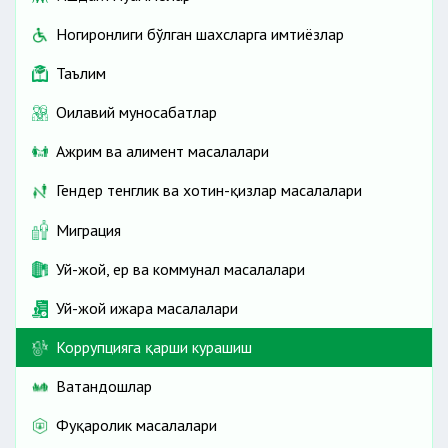
Ногиронлиги бўлган шахсларга имтиёзлар
Таълим
Оилавий муносабатлар
Ажрим ва алимент масалалари
Гендер тенглик ва хотин-қизлар масалалари
Миграция
Уй-жой, ер ва коммунал масалалари
Уй-жой ижара масалалари
Коррупцияга қарши курашиш
Ватандошлар
Фуқаролик масалалари