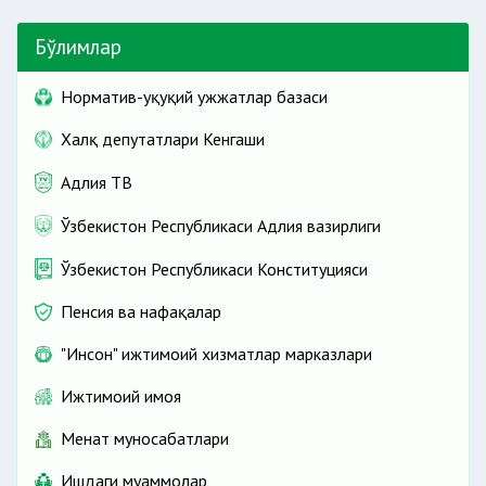
Бўлимлар
Норматив-ҳуқуқий ҳужжатлар базаси
Халқ депутатлари Кенгаши
Адлия ТВ
Ўзбекистон Республикаси Адлия вазирлиги
Ўзбекистон Республикаси Конституцияси
Пенсия ва нафақалар
"Инсон" ижтимоий хизматлар марказлари
Ижтимоий ҳимоя
Меҳнат муносабатлари
Ишдаги муаммолар