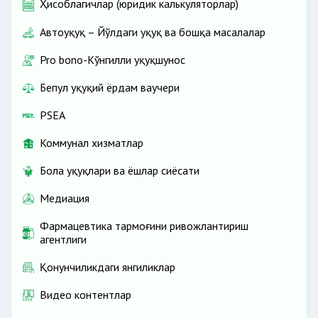
Ҳисоблагичлар (юридик калькуляторлар)
Автоҳуқуқ – Йўлдаги ҳуқуқ ва бошқа масалалар
Pro bono-Кўнгилли ҳуқуқшунос
Бепул ҳуқуқий ёрдам ваучери
PSEA
Коммунал хизматлар
Бола ҳуқуқлари ва ёшлар сиёсати
Медиация
Фармацевтика тармоғини ривожлантириш
агентлиги
Қонунчиликдаги янгиликлар
Видео контентлар