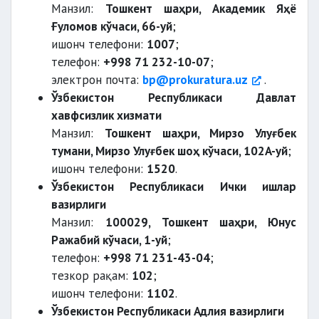
Манзил:
Тошкент шаҳри, Академик Яҳё
Ғуломов кўчаси, 66-уй
;
ишонч телефони:
1007
;
телефон:
+998 71 232-10-07
;
электрон почта:
bp@prokuratura.uz
.
Ўзбекистон Республикаси Давлат
хавфсизлик хизмати
Манзил:
Тошкент шаҳри, Мирзо Улуғбек
тумани, Мирзо Улуғбек шоҳ кўчаси, 102A-уй
;
ишонч телефони:
1520
.
Ўзбекистон Республикаси Ички ишлар
вазирлиги
Манзил:
100029, Тошкент шаҳри, Юнус
Ражабий кўчаси, 1-уй
;
телефон:
+998 71 231-43-04
;
тезкор рақам:
102
;
ишонч телефони:
1102
.
Ўзбекистон Республикаси Адлия вазирлиги