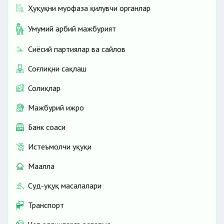
Ҳуқуқни муҳофаза қилувчи органлар
Умумий ҳарбий мажбурият
Сиёсий партиялар ва сайлов
Соғлиқни сақлаш
Солиқлар
Мажбурий ижро
Банк соҳаси
Истеъмолчи ҳуқуқи
Маҳалла
Суд-ҳуқуқ масалалари
Транспорт