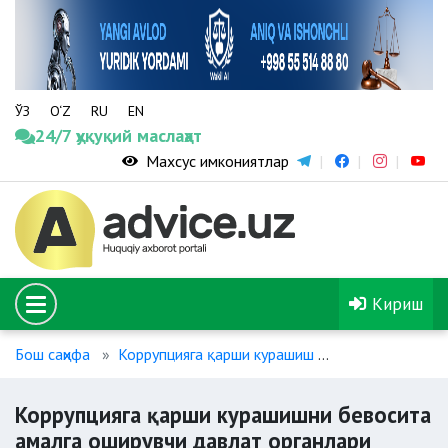
ЎЗ
O‘Z
RU
EN
24/7 ҳуқуқий маслаҳат
Махсус имкониятлар
Кириш
Бош саҳифа
Коррупцияга қарши курашиш
Коррупцияга қ
Коррупцияга қарши курашишни бевосита
амалга оширувчи давлат органлари