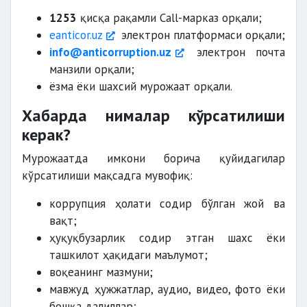
1253
қисқа рақамли Call-марказ орқали;
eanticor.uz
электрон платформаси орқали;
info@anticorruption.uz
электрон почта
манзили орқали;
ёзма ёки шахсий мурожаат орқали.
Хабарда нималар кўрсатилиши
керак?
Мурожаатда имкони борича қуйидагилар
кўрсатилиши мақсадга мувофиқ:
коррупция ҳолати содир бўлган жой ва
вақт;
ҳуқуқбузарлик содир этган шахс ёки
ташкилот ҳақидаги маълумот;
воқеанинг мазмуни;
мавжуд ҳужжатлар, аудио, видео, фото ёки
бошқа далиллар;