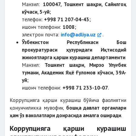
Манзил:
100047, Тошкент шаҳри, Сайилгоҳ
кўчаси, 5-уй
;
телефон:
+998 71 207-04-43
;
ишонч телефони:
1008
;
электрон почта:
info@adliya.uz
.
Ўзбекистон Республикаси Бош
прокуратураси ҳузуридаги Иқтисодий
жиноятларга қарши курашиш департаменти
Манзил:
Тошкент шаҳри, Мирзо Улуғбек
тумани, Академик Яҳё Ғуломов кўчаси, 39A-
уй
;
ишонч телефони:
+998 71 233-10-07
.
Коррупцияга қарши курашиш бўйича фаолиятни
қонунчиликка мувофиқ
бошқа давлат органлари
ҳам ўз ваколатлари доирасида амалга оширади
.
Коррупцияга қарши курашиш