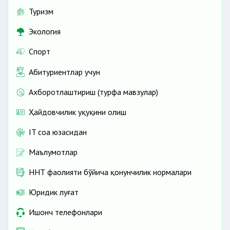
Туризм
Экология
Спорт
Абитуриентлар учун
Ахборотлаштириш (турфа мавзулар)
Ҳайдовчилик ҳуқуқини олиш
IT соҳа юзасидан
Маълумотлар
ННТ фаолияти бўйича қонунчилик нормалари
Юридик луғат
Ишонч телефонлари