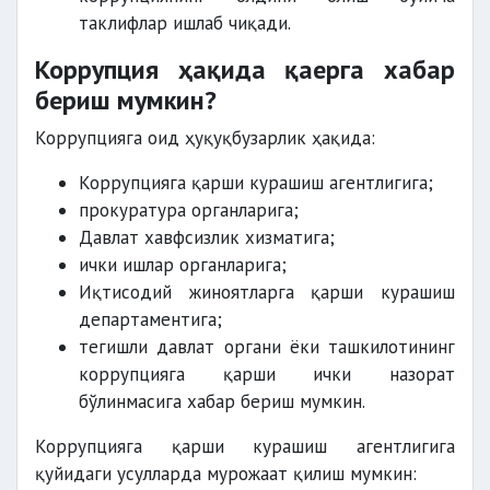
таклифлар ишлаб чиқади.
Коррупция ҳақида қаерга хабар
бериш мумкин?
Коррупцияга оид ҳуқуқбузарлик ҳақида:
Коррупцияга қарши курашиш агентлигига;
прокуратура органларига;
Давлат хавфсизлик хизматига;
ички ишлар органларига;
Иқтисодий жиноятларга қарши курашиш
департаментига;
тегишли давлат органи ёки ташкилотининг
коррупцияга қарши ички назорат
бўлинмасига хабар бериш мумкин.
Коррупцияга қарши курашиш агентлигига
қуйидаги усулларда мурожаат қилиш мумкин: