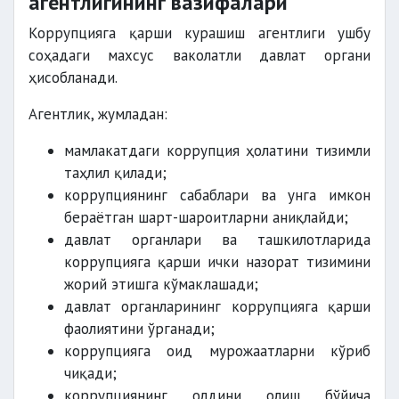
агентлигининг вазифалари
Коррупцияга қарши курашиш агентлиги ушбу
соҳадаги махсус ваколатли давлат органи
ҳисобланади.
Агентлик, жумладан:
мамлакатдаги коррупция ҳолатини тизимли
таҳлил қилади;
коррупциянинг сабаблари ва унга имкон
бераётган шарт-шароитларни аниқлайди;
давлат органлари ва ташкилотларида
коррупцияга қарши ички назорат тизимини
жорий этишга кўмаклашади;
давлат органларининг коррупцияга қарши
фаолиятини ўрганади;
коррупцияга оид мурожаатларни кўриб
чиқади;
коррупциянинг олдини олиш бўйича