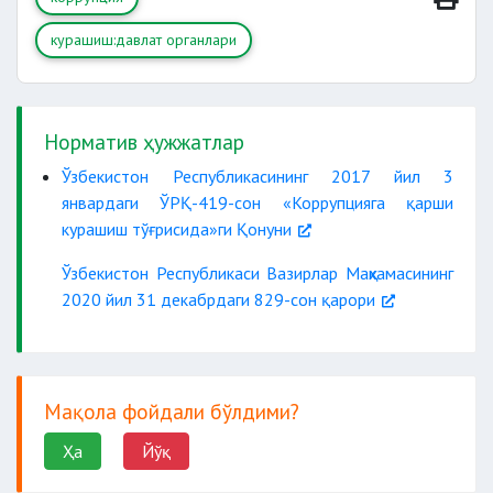
курашиш:давлат органлари
Норматив ҳужжатлар
Ўзбекистон Республикасининг 2017 йил 3
январдаги ЎРҚ-419-сон «Коррупцияга қарши
курашиш тўғрисида»ги Қонуни
Ўзбекистон Республикаси Вазирлар Маҳкамасининг
2020 йил 31 декабрдаги 829-сон қарори
Мақола фойдали бўлдими?
Ҳа
Йўқ