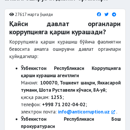
27617 марта ўқилди
Қайси давлат органлари
коррупцияга қарши курашади?
Коррупцияга қарши курашиш бўйича фаолиятни
бевосита амалга оширувчи давлат органлари
қуйидагилар:
Ўзбекистон Республикаси Коррупцияга
қарши курашиш агентлиги
Манзил:
100070, Тошкент шаҳри, Яккасарой
тумани, Шота Руставели кўчаси, 8A-уй
;
қисқа рақам:
1253
;
телефон:
+998 71 202-04-02
;
электрон почта:
info@anticorruption.uz
.
Ўзбекистон Республикаси Бош
прокуратураси