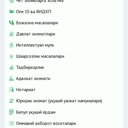
Чет элликларга эслатма
One ID ва ЯИДХП
Божхона масалалари
Давлат хизматлари
Интеллектуал мулк
Шаҳарсозлик масалалари
Тадбиркорлик
Адвокат хизмати
Нотариат
Юридик хизмат (ҳуқуқий ҳужжат намуналари)
Бепул ҳуқуқий ёрдам
Оммавий ахборот воситалари