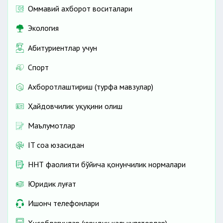
Оммавий ахборот воситалари
Экология
Абитуриентлар учун
Спорт
Ахборотлаштириш (турфа мавзулар)
Ҳайдовчилик ҳуқуқини олиш
Маълумотлар
IT соҳа юзасидан
ННТ фаолияти бўйича қонунчилик нормалари
Юридик луғат
Ишонч телефонлари