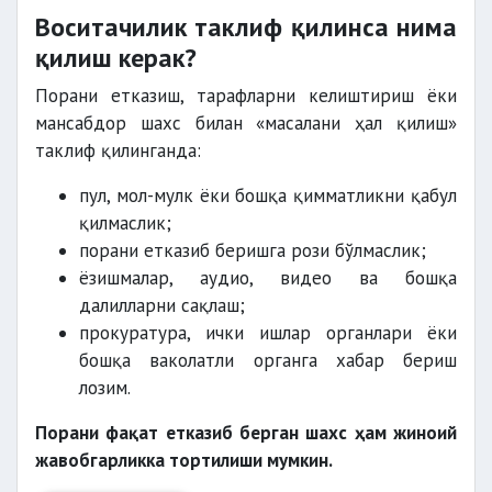
Воситачилик таклиф қилинса нима
қилиш керак?
Порани етказиш, тарафларни келиштириш ёки
мансабдор шахс билан «масалани ҳал қилиш»
таклиф қилинганда:
пул, мол-мулк ёки бошқа қимматликни қабул
қилмаслик;
порани етказиб беришга рози бўлмаслик;
ёзишмалар, аудио, видео ва бошқа
далилларни сақлаш;
прокуратура, ички ишлар органлари ёки
бошқа ваколатли органга хабар бериш
лозим.
Порани фақат етказиб берган шахс ҳам жиноий
жавобгарликка тортилиши мумкин.