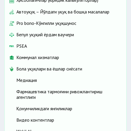
Ҳисоблагичлар (юридик калькуляторлар)
Автоҳуқуқ – Йўлдаги ҳуқуқ ва бошқа масалалар
Pro bono-Кўнгилли ҳуқуқшунос
Бепул ҳуқуқий ёрдам ваучери
PSEA
Коммунал хизматлар
Бола ҳуқуқлари ва ёшлар сиёсати
Медиация
Фармацевтика тармоғини ривожлантириш
агентлиги
Қонунчиликдаги янгиликлар
Видео контентлар