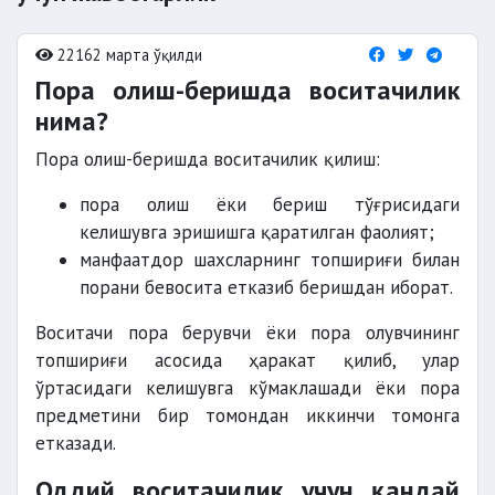
22162 марта ўқилди
Пора олиш-беришда воситачилик
нима?
Пора олиш-беришда воситачилик қилиш:
пора олиш ёки бериш тўғрисидаги
келишувга эришишга қаратилган фаолият;
манфаатдор шахсларнинг топшириғи билан
порани бевосита етказиб беришдан иборат.
Воситачи пора берувчи ёки пора олувчининг
топшириғи асосида ҳаракат қилиб, улар
ўртасидаги келишувга кўмаклашади ёки пора
предметини бир томондан иккинчи томонга
етказади.
Оддий воситачилик учун қандай