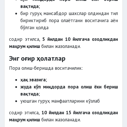
вақтида
;
бир гуруҳ мансабдор шахслар олдиндан тил
бириктириб пора олаётгани воситачига аён
бўлган ҳолда
содир этилса,
5 йилдан 10 йилгача озодликдан
маҳрум қилиш
билан жазоланади.
Энг оғир ҳолатлар
Пора олиш-беришда воситачилик:
ҳақ эвазига
;
жуда кўп миқдорда пора олиш ёки бериш
вақтида
;
уюшган гуруҳ манфаатларини кўзлаб
содир этилса,
10 йилдан 15 йилгача озодликдан
маҳрум қилиш
билан жазоланади.