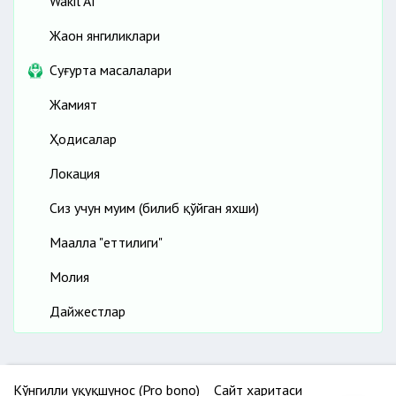
Wakil AI
Жаҳон янгиликлари
Cуғурта масалалари
Жамият
Ҳодисалар
Локация
Сиз учун муҳим (билиб қўйган яхши)
Маҳалла "еттилиги"
Молия
Дайжестлар
Кўнгилли ҳуқуқшунос (Pro bono)
Сайт харитаси