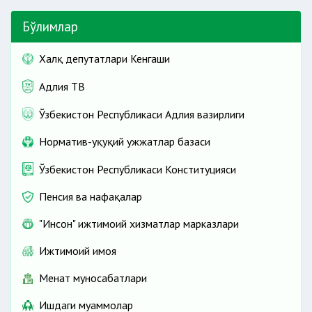
Бўлимлар
Халқ депутатлари Кенгаши
Адлия ТВ
Ўзбекистон Республикаси Адлия вазирлиги
Норматив-ҳуқуқий ҳужжатлар базаси
Ўзбекистон Республикаси Конституцияси
Пенсия ва нафақалар
"Инсон" ижтимоий хизматлар марказлари
Ижтимоий ҳимоя
Меҳнат муносабатлари
Ишдаги муаммолар