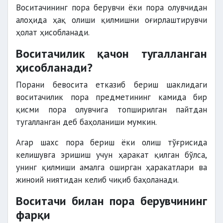
Воситачининг пора берувчи ёки пора олувчидан
алоҳида ҳақ олиши қилмишни оғирлаштирувчи
ҳолат ҳисобланади.
Воситачилик қачон тугалланган
ҳисобланади?
Порани бевосита етказиб бериш шаклидаги
воситачилик пора предметининг камида бир
қисми пора олувчига топширилган пайтдан
тугалланган деб баҳоланиши мумкин.
Агар шахс пора бериш ёки олиш тўғрисида
келишувга эришиш учун ҳаракат қилган бўлса,
унинг қилмиши амалга оширган ҳаракатлари ва
жиноий ниятидан келиб чиқиб баҳоланади.
Воситачи билан пора берувчининг
фарқи