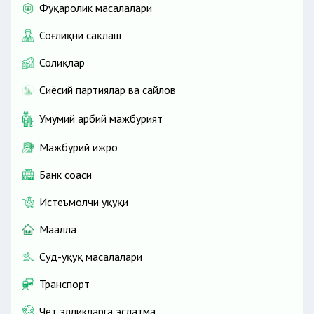
Фуқаролик масалалари
Соғлиқни сақлаш
Солиқлар
Сиёсий партиялар ва сайлов
Умумий ҳарбий мажбурият
Мажбурий ижро
Банк соҳаси
Истеъмолчи ҳуқуқи
Маҳалла
Суд-ҳуқуқ масалалари
Транспорт
Чет элликларга эслатма