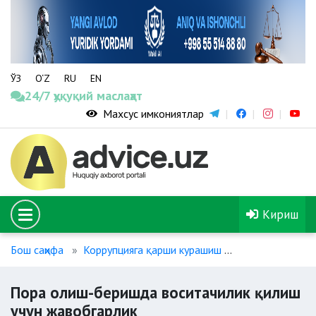
ЎЗ
O‘Z
RU
EN
24/7 ҳуқуқий маслаҳат
Махсус имкониятлар
Кириш
Бош саҳифа
Коррупцияга қарши курашиш
Пора олиш-бер
Пора олиш-беришда воситачилик қилиш
учун жавобгарлик