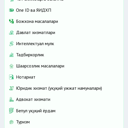
One ID ва ЯИДХП
Божхона масалалари
Давлат хизматлари
Интеллектуал мулк
Тадбиркорлик
Шаҳарсозлик масалалари
Нотариат
Юридик хизмат (ҳуқуқий ҳужжат намуналари)
Адвокат хизмати
Бепул ҳуқуқий ёрдам
Туризм