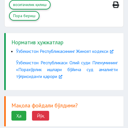
воситачилик қилиш
Пора бериш
Норматив ҳужжатлар
Ўзбекистон Республикасининг Жиноят кодекси
Ўзбекистон Республикаси Олий суди Пленумининг
«Порахўрлик ишлари бўйича суд амалиёти
тўғрисида»ги қарори
Мақола фойдали бўлдими?
Ҳа
Йўқ