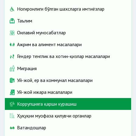
Ногиронлиги бўлган шахсларга имтиёзлар
Таълим
Оилавий муносабатлар
Ажрим ва алимент масалалари
Гендер тенглик ва хотин-қизлар масалалари
Миграция
Уй-жой, ер ва коммунал масалалари
Уй-жой ижара масалалари
Коррупцияга қарши курашиш
Ҳуқуқни муҳофаза қилувчи органлар
Ватандошлар