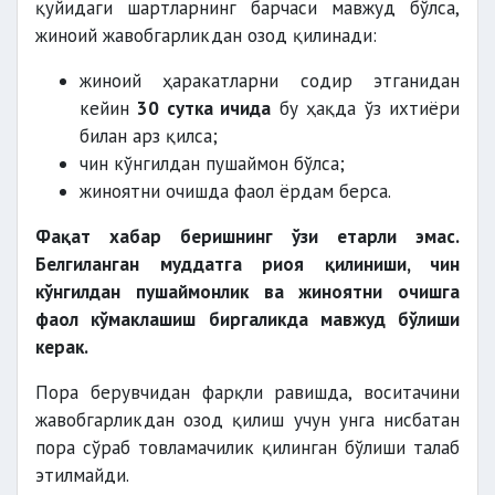
қуйидаги шартларнинг барчаси мавжуд бўлса,
жиноий жавобгарликдан озод қилинади:
жиноий ҳаракатларни содир этганидан
кейин
30 сутка ичида
бу ҳақда ўз ихтиёри
билан арз қилса;
чин кўнгилдан пушаймон бўлса;
жиноятни очишда фаол ёрдам берса.
Фақат хабар беришнинг ўзи етарли эмас.
Белгиланган муддатга риоя қилиниши, чин
кўнгилдан пушаймонлик ва жиноятни очишга
фаол кўмаклашиш биргаликда мавжуд бўлиши
керак.
Пора берувчидан фарқли равишда, воситачини
жавобгарликдан озод қилиш учун унга нисбатан
пора сўраб товламачилик қилинган бўлиши талаб
этилмайди.