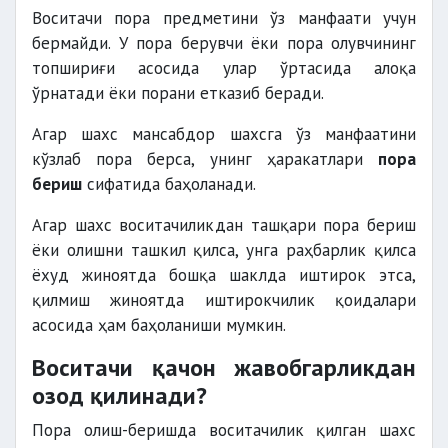
Воситачи пора предметини ўз манфаати учун
бермайди. У пора берувчи ёки пора олувчининг
топшириғи асосида улар ўртасида алоқа
ўрнатади ёки порани етказиб беради.
Агар шахс мансабдор шахсга ўз манфаатини
кўзлаб пора берса, унинг ҳаракатлари
пора
бериш
сифатида баҳоланади.
Агар шахс воситачиликдан ташқари пора бериш
ёки олишни ташкил қилса, унга раҳбарлик қилса
ёхуд жиноятда бошқа шаклда иштирок этса,
қилмиш жиноятда иштирокчилик қоидалари
асосида ҳам баҳоланиши мумкин.
Воситачи қачон жавобгарликдан
озод қилинади?
Пора олиш-беришда воситачилик қилган шахс