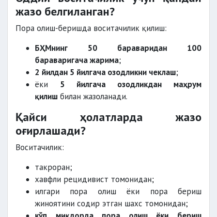
жазо белгиланган?
Пора олиш-беришда воситачилик қилиш:
БҲМнинг 50 бараваридан 100
бараваригача жарима
;
2 йилдан 5 йилгача озодликни чеклаш
;
ёки
5 йилгача озодликдан маҳрум
қилиш
билан жазоланади.
Қайси ҳолатларда жазо
оғирлашади?
Воситачилик:
такроран;
хавфли рецидивист томонидан;
илгари пора олиш ёки пора бериш
жиноятини содир этган шахс томонидан;
кўп миқдорда пора олиш ёки бериш