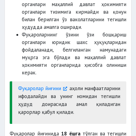
органлари маҳаллий давлат ҳокимияти
органлари тизимига кирмайди ва қонун
билан берилган ўз ваколатларини тегишли
ҳудудда амалга оширади.
Фуқароларнинг ўзини ўзи бошқариш
органлари юридик шахс ҳуқуқларидан
фойдаланади, белгиланган намунадаги
муҳрга эга бўлади ва маҳаллий давлат
ҳокимияти органларида ҳисобга олиниши
керак.
Фуқаролар йиғини
аҳоли манфаатларини
ифодалайди ва унинг номидан тегишли
ҳудуд доирасида амал қиладиган
қарорлар қабул қилади.
Фуқаролар йиғинида
18 ёшга
тўлган ва тегишли