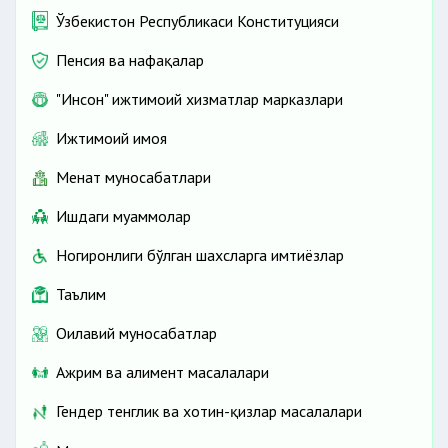
Ўзбекистон Республикаси Конституцияси
Пенсия ва нафақалар
"Инсон" ижтимоий хизматлар марказлари
Ижтимоий ҳимоя
Меҳнат муносабатлари
Ишдаги муаммолар
Ногиронлиги бўлган шахсларга имтиёзлар
Таълим
Оилавий муносабатлар
Ажрим ва алимент масалалари
Гендер тенглик ва хотин-қизлар масалалари