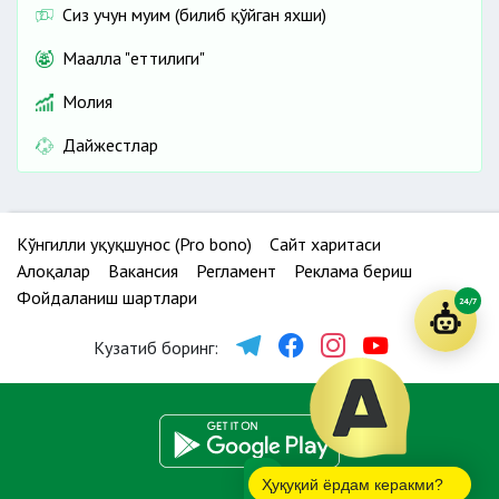
Сиз учун муҳим (билиб қўйган яхши)
Маҳалла "еттилиги"
Молия
Дайжестлар
Кўнгилли ҳуқуқшунос (Pro bono)
Сайт харитаси
Алоқалар
Вакансия
Регламент
Реклама бериш
Фойдаланиш шартлари
24/7
Кузатиб боринг:
Ҳуқуқий ёрдам керакми?