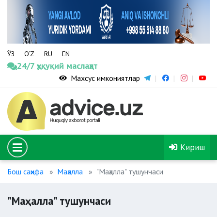
ЎЗ
O‘Z
RU
EN
24/7 ҳуқуқий маслаҳат
Махсус имкониятлар
Кириш
Бош саҳифа
Маҳалла
"Маҳалла" тушунчаси
"Маҳалла" тушунчаси