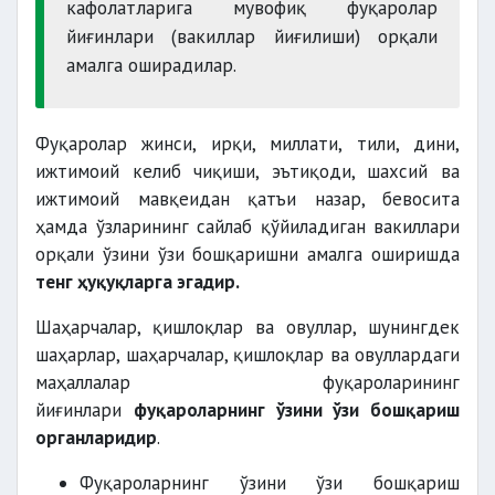
кафолатларига мувофиқ фуқаролар
йиғинлари (вакиллар йиғилиши) орқали
амалга оширадилар.
Фуқаролар жинси, ирқи, миллати, тили, дини,
ижтимоий келиб чиқиши, эътиқоди, шахсий ва
ижтимоий мавқеидан қатъи назар, бевосита
ҳамда ўзларининг сайлаб қўйиладиган вакиллари
орқали ўзини ўзи бошқаришни амалга оширишда
тенг ҳуқуқларга эгадир.
Шаҳарчалар, қишлоқлар ва овуллар, шунингдек
шаҳарлар, шаҳарчалар, қишлоқлар ва овуллардаги
маҳаллалар фуқароларининг
йиғинлари
фуқароларнинг ўзини ўзи бошқариш
органларидир
.
Фуқароларнинг ўзини ўзи бошқариш