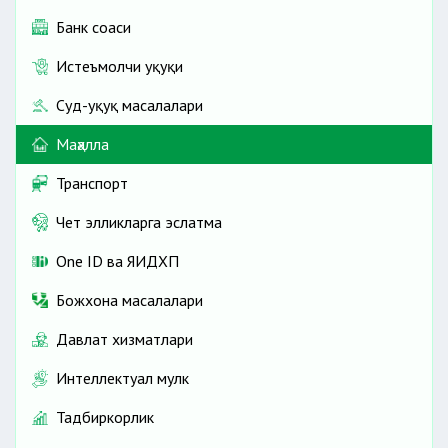
Банк соҳаси
Истеъмолчи ҳуқуқи
Суд-ҳуқуқ масалалари
Маҳалла
Транспорт
Чет элликларга эслатма
One ID ва ЯИДХП
Божхона масалалари
Давлат хизматлари
Интеллектуал мулк
Тадбиркорлик