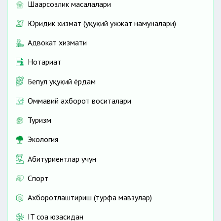
Шаҳарсозлик масалалари
Юридик хизмат (ҳуқуқий ҳужжат намуналари)
Адвокат хизмати
Нотариат
Бепул ҳуқуқий ёрдам
Оммавий ахборот воситалари
Туризм
Экология
Абитуриентлар учун
Спорт
Ахборотлаштириш (турфа мавзулар)
IT соҳа юзасидан