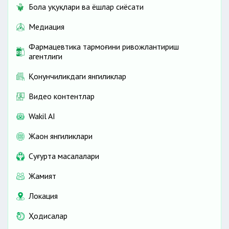
Бола ҳуқуқлари ва ёшлар сиёсати
Медиация
Фармацевтика тармоғини ривожлантириш
агентлиги
Қонунчиликдаги янгиликлар
Видео контентлар
Wakil AI
Жаҳон янгиликлари
Cуғурта масалалари
Жамият
Локация
Ҳодисалар