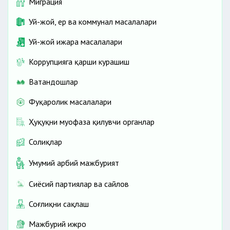
Миграция
Уй-жой, ер ва коммунал масалалари
Уй-жой ижара масалалари
Коррупцияга қарши курашиш
Ватандошлар
Фуқаролик масалалари
Ҳуқуқни муҳофаза қилувчи органлар
Солиқлар
Умумий ҳарбий мажбурият
Сиёсий партиялар ва сайлов
Соғлиқни сақлаш
Мажбурий ижро