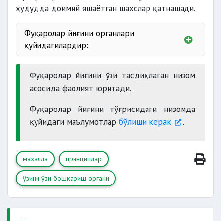
ҳудудда доимий яшаётган шахслар қатнашади.
Фуқаролар йиғини органлари
қуйидагилардир:
Фуқаролар йиғини ўзи тасдиқлаган низом
асосида фаолият юритади.
Фуқаролар йиғини тўғрисидаги низомда
қуйидаги маълумотлар
бўлиши керак
.
махалла
принциплар
ўзини ўзи бошқариш органи