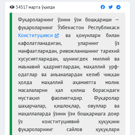
34317 марта ўқилди
Фуқароларнинг ўзини ўзи бошқариши —
фуқароларнинг Ўзбекистон Республикаси
Конституцияси
ва қонунлари билан
кафолатланадиган, уларнинг ўз
манфаатларидан, ривожланишнинг тарихий
хусусиятларидан, шунингдек миллий ва
маънавий қадриятлардан, маҳаллий урф-
одатлар ва анъаналардан келиб чиққан
ҳолда маҳаллий аҳамиятга молик
масалаларни ҳал қилиш борасидаги
мустақил фаолиятидир. Фуқаролар
шаҳарчалар, қишлоқлар, овуллар ва
маҳаллаларда ўзини ўзи бошқаришга доир
ўз конституциявий ҳуқуқини
фуқароларнинг сайлов ҳуқуқлари