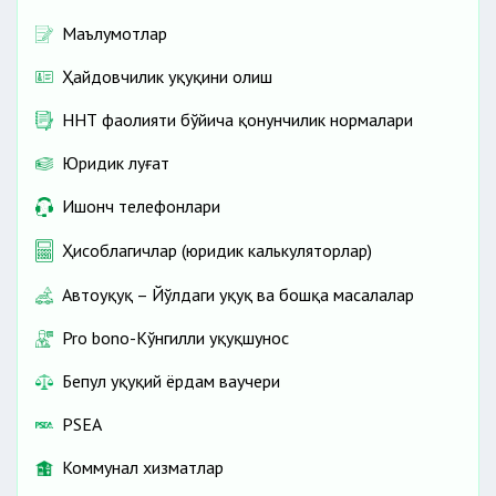
Маълумотлар
Ҳайдовчилик ҳуқуқини олиш
ННТ фаолияти бўйича қонунчилик нормалари
Юридик луғат
Ишонч телефонлари
Ҳисоблагичлар (юридик калькуляторлар)
Автоҳуқуқ – Йўлдаги ҳуқуқ ва бошқа масалалар
Pro bono-Кўнгилли ҳуқуқшунос
Бепул ҳуқуқий ёрдам ваучери
PSEA
Коммунал хизматлар