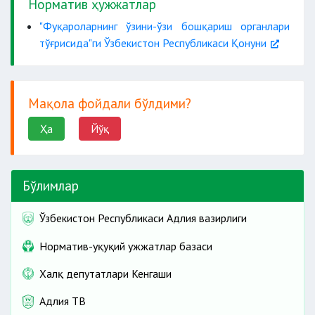
Норматив ҳужжатлар
"Фуқароларнинг ўзини-ўзи бошқариш органлари
тўғрисида"ги Ўзбекистон Республикаси Қонуни
Мақола фойдали бўлдими?
Ҳа
Йўқ
Бўлимлар
Ўзбекистон Республикаси Адлия вазирлиги
Норматив-ҳуқуқий ҳужжатлар базаси
Халқ депутатлари Кенгаши
Адлия ТВ