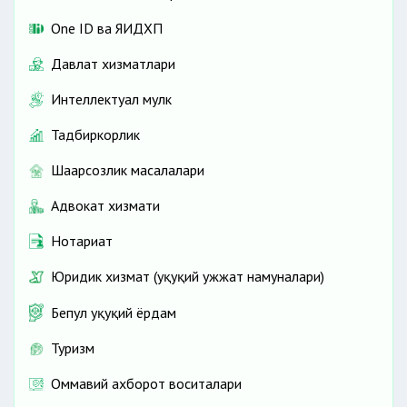
One ID ва ЯИДХП
Давлат хизматлари
Интеллектуал мулк
Тадбиркорлик
Шаҳарсозлик масалалари
Адвокат хизмати
Нотариат
Юридик хизмат (ҳуқуқий ҳужжат намуналари)
Бепул ҳуқуқий ёрдам
Туризм
Оммавий ахборот воситалари