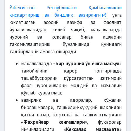
Ўзбекистон Республикаси Қамбағалликни
қисқартириш ва бандлик вазирлиги
унга
юклатилган асосий вазифа ва фаолият
йўналишларидан келиб чиқиб, маҳаллаларда
нуроний ва кексалар билан ишларни
такомиллаштириш йўналишида қуйидаги
тадбирларни амалга оширади:
маҳаллаларда «
Бир нуроний ўн ёшга масъул
»
тамойилини қарор топтиришда
ташаббускорлик кўрсатаётган ижтимоий
фаол нуронийларни моддий ва маънавий
қўллаб-қувватлаш;
вазирлик ва идоралар, хўжалик
бирлашмалари, ташкилий-ҳуқуқий шаклидан
қатъи назар, корхона ва ташкилотлардаги
«
Фахрийлар кенгашлари
», фуқаролар
йиғинларидаги «
Кексалар маслаҳати
»