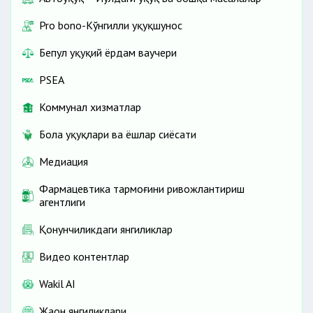
Pro bono-Кўнгилли ҳуқуқшунос
Бепул ҳуқуқий ёрдам ваучери
PSEA
Коммунал хизматлар
Бола ҳуқуқлари ва ёшлар сиёсати
Медиация
Фармацевтика тармоғини ривожлантириш
агентлиги
Қонунчиликдаги янгиликлар
Видео контентлар
Wakil AI
Жаҳон янгиликлари