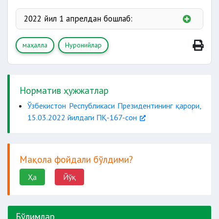
2022 йил 1 апрелдан бошлаб:
маҳалла
Нуронийлар
ҳар йили бир
маротаба санаторийларда бепул
соғломлаштирилади;
Норматив ҳужжатлар
Ўзбекистон Республикаси Президентининг қарори,
15.03.2022 йилдаги ПҚ-167-сон
3 ойлик эҳтиёждан келиб чиқиб
дори воситалари
тиббий ва махсус протез-
ортопедия мосламалари олиб берилади
Мақола фойдали бўлдими?
ҳамда жарроҳлик амалиётларининг
Ҳа
Йўқ
харажатлари қопланади;
Бўлимлар