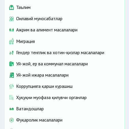
Таълим
Оилавий муносабатлар
2 бараваридан ошмаган
ҳолда
Ажрим ва алимент масалалари
Миграция
давлат
театрлари ва музейларига кексалар учун
Гендер тенглик ва хотин-қизлар масалалари
чипта нархлари тўлиқ қоплаб берилади
Уй-жой, ер ва коммунал масалалари
Уй-жой ижара масалалари
Коррупцияга қарши курашиш
Ҳуқуқни муҳофаза қилувчи органлар
Ватандошлар
Фуқаролик масалалари