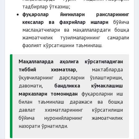
тадбирлар ўтказиш;
фуқаролар йиғинлари раисларининг
кексалар ва фахрийлар ишлари
бўйича
маслаҳатчилари ва маҳаллалардаги бошқа
жамоатчилик тузилмаларининг самарали
фаолият кўрсатишини таъминлаш.
Маҳаллаларда аҳолига кўрсатиладиган
тиббий хизматлар
, мактабларда
ўқувчиларнинг дарсларни ўзлаштириши,
давомати,
бандликка кўмаклашиш
марказлари томонидан
фуқароларни иш
билан таъминлаш даражаси ва бошқа
давлат хизматларининг кўрсатилиши
бўйича нуронийларнинг жамоатчилик
назорати ўрнатилди.