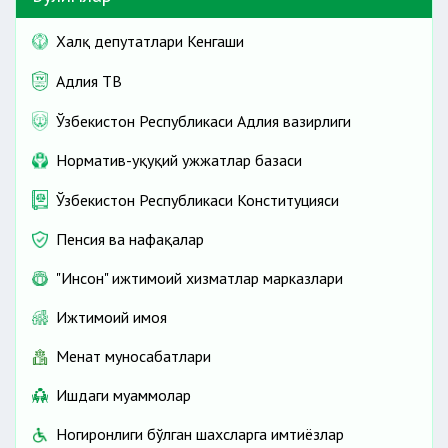
3 ойлик эҳтиёждан
Халқ депутатлари Кенгаши
келиб чиқиб дори воситаларининг 50
фоизигача бўлган суммаси компенсация
Адлия ТВ
қилинади.
Ўзбекистон Республикаси Адлия вазирлиги
Норматив-ҳуқуқий ҳужжатлар базаси
Ўзбекистон Республикаси Конституцияси
Пенсия ва нафақалар
"Инсон" ижтимоий хизматлар марказлари
Ижтимоий ҳимоя
Меҳнат муносабатлари
Ишдаги муаммолар
Ногиронлиги бўлган шахсларга имтиёзлар