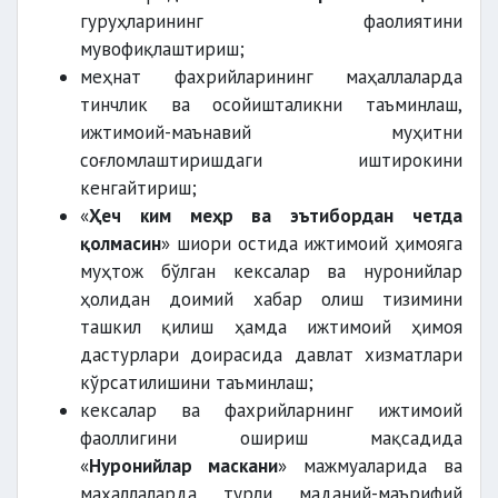
гуруҳларининг фаолиятини
мувофиқлаштириш;
меҳнат фахрийларининг маҳаллаларда
тинчлик ва осойишталикни таъминлаш,
ижтимоий-маънавий муҳитни
соғломлаштиришдаги иштирокини
кенгайтириш;
«
Ҳеч ким меҳр ва эътибордан четда
қолмасин
» шиори остида ижтимоий ҳимояга
муҳтож бўлган кексалар ва нуронийлар
ҳолидан доимий хабар олиш тизимини
ташкил қилиш ҳамда ижтимоий ҳимоя
дастурлари доирасида давлат хизматлари
кўрсатилишини таъминлаш;
кексалар ва фахрийларнинг ижтимоий
фаоллигини ошириш мақсадида
«
Нуронийлар маскани
» мажмуаларида ва
маҳаллаларда турли маданий-маърифий