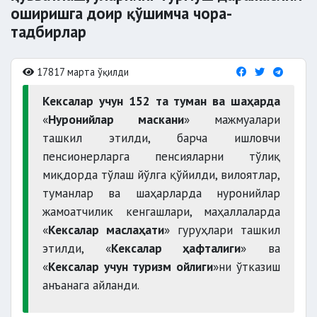
оширишга доир қўшимча чора-
тадбирлар
17817 марта ўқилди
Кексалар учун 152 та туман ва шаҳарда
«
Нуронийлар маскани
» мажмуалари
ташкил этилди, барча ишловчи
пенсионерларга пенсияларни тўлиқ
миқдорда тўлаш йўлга қўйилди, вилоятлар,
туманлар ва шаҳарларда нуронийлар
жамоатчилик кенгашлари, маҳаллаларда
«
Кексалар маслаҳати
» гуруҳлари ташкил
этилди, «
Кексалар ҳафталиги
» ва
«
Кексалар учун туризм ойлиги
»ни ўтказиш
анъанага айланди.