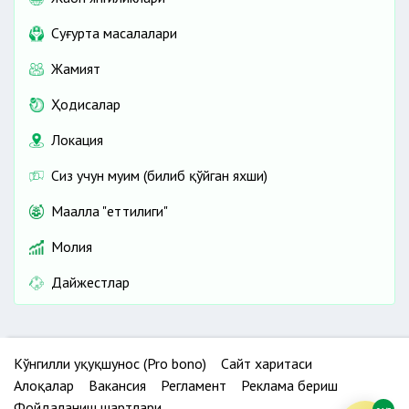
Cуғурта масалалари
Жамият
Ҳодисалар
Локация
Сиз учун муҳим (билиб қўйган яхши)
Маҳалла "еттилиги"
Молия
Дайжестлар
Кўнгилли ҳуқуқшунос (Pro bono)
Сайт харитаси
Алоқалар
Вакансия
Регламент
Реклама бериш
Фойдаланиш шартлари