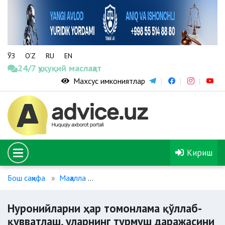
ЎЗ
O‘Z
RU
EN
24/7 ҳуқуқий маслаҳат
Махсус имкониятлар
Кириш
Бош саҳифа
Маҳалла
Нуронийларни ҳар томонлама қўлла
Нуронийларни ҳар томонлама қўллаб-
қувватлаш, уларнинг турмуш даражасини