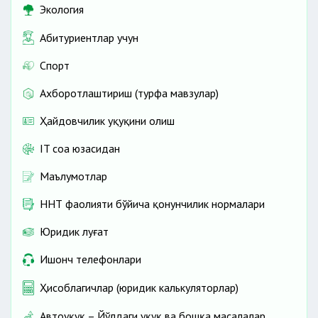
Экология
Абитуриентлар учун
Спорт
Ахборотлаштириш (турфа мавзулар)
Ҳайдовчилик ҳуқуқини олиш
IT соҳа юзасидан
Маълумотлар
ННТ фаолияти бўйича қонунчилик нормалари
Юридик луғат
Ишонч телефонлари
Ҳисоблагичлар (юридик калькуляторлар)
Автоҳуқуқ – Йўлдаги ҳуқуқ ва бошқа масалалар