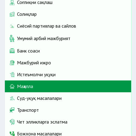
Соғлиқни сақлаш
Солиқлар
Сиёсий партиялар ва сайлов
Умумий ҳарбий мажбурият
Банк соҳаси
Мажбурий ижро
Истеъмолчи ҳуқуқи
Маҳалла
Суд-ҳуқуқ масалалари
Транспорт
Чет элликларга эслатма
Божхона масалалари