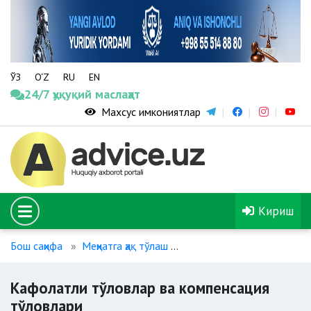
ЎЗ
O‘Z
RU
EN
24/7 ҳуқуқий маслаҳат
Махсус имкониятлар
Кириш
Бош саҳифа
Меҳнатга ҳақ тўлаш
Кафолатли тўловлар ва 
Кафолатли тўловлар ва компенсация
тўловлари