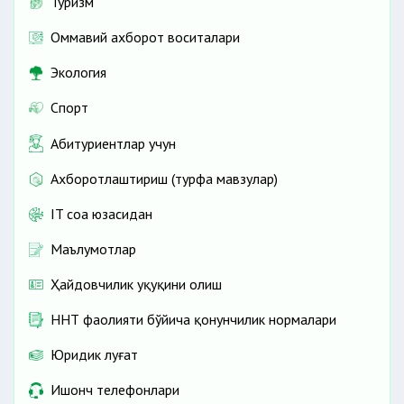
Туризм
Оммавий ахборот воситалари
Экология
Спорт
Абитуриентлар учун
Ахборотлаштириш (турфа мавзулар)
IT соҳа юзасидан
Маълумотлар
Ҳайдовчилик ҳуқуқини олиш
ННТ фаолияти бўйича қонунчилик нормалари
Юридик луғат
Ишонч телефонлари