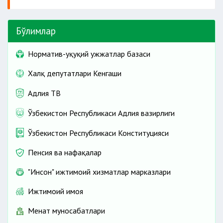
нормалари бажарилмаган, меҳнат (лавозим)
мажбуриятлари ижро этилмаган давр;
Батафсил
Бўлимлар
Батафсил
Норматив-ҳуқуқий ҳужжатлар базаси
Халқ депутатлари Кенгаши
Адлия ТВ
Ўзбекистон Республикаси Адлия вазирлиги
Ўзбекистон Республикаси Конституцияси
Пенсия ва нафақалар
"Инсон" ижтимоий хизматлар марказлари
Ижтимоий ҳимоя
Меҳнат муносабатлари