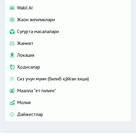
Wakil AI
Жаҳон янгиликлари
Cуғурта масалалари
Жамият
Локация
Ҳодисалар
Сиз учун муҳим (билиб қўйган яхши)
Маҳалла "еттилиги"
Молия
Дайжестлар