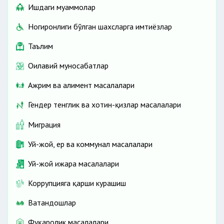
Ишдаги муаммолар
Ногиронлиги бўлган шахсларга имтиёзлар
Таълим
Оилавий муносабатлар
Ажрим ва алимент масалалари
Гендер тенглик ва хотин-қизлар масалалари
Миграция
Уй-жой, ер ва коммунал масалалари
Уй-жой ижара масалалари
Коррупцияга қарши курашиш
Ватандошлар
Фуқаролик масалалари