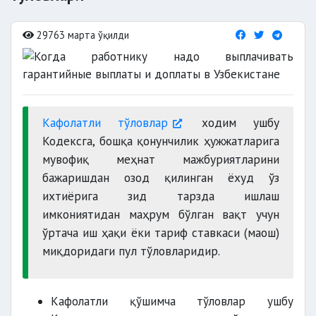
29763 марта ўқилди
Кафолатли тўловлар
ходим ушбу
Кодексга, бошқа қонунчилик ҳужжатларига
мувофиқ меҳнат мажбуриятларини
бажаришдан озод қилинган ёхуд ўз
ихтиёрига зид тарзда ишлаш
имкониятидан маҳрум бўлган вақт учун
ўртача иш ҳақи ёки тариф ставкаси (маош)
миқдоридаги пул тўловларидир.
Кафолатли қўшимча тўловлар ушбу