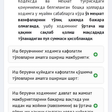
Кодексда ва меҳнат тўғрисидаги
қонунчиликда белгиланган бошқа ҳолларда
ходимга у муайян сабабларга кўра
ўз меҳнат
вазифаларини тўлиқ ҳажмда бажара
олмаганда
, ушбу ходимнинг
ўртача иш
ҳақини сақлаб қолиш мақсадида
тўланадиган пул суммаси ҳисобланади
.
Иш берувчининг ходимга кафолатли
тўловларни амалга ошириш мажбурияти:
Иш берувчи қуйидаги кафолатли қўшимча
ходим жамоавий музокараларда
тўловларни амалга ошириши шарт:
бекор туриб қолиш чоғида
Иш берувчи ходимнинг давлат ва жамоат
мажбуриятларини бажариш вақтида уни
ишдан иш жойини (лавозимини) ва ўртача
тариф ставкасининг (маошнинг) камида
ойлик иш ҳақини сақлаган ҳолда қуйидаги