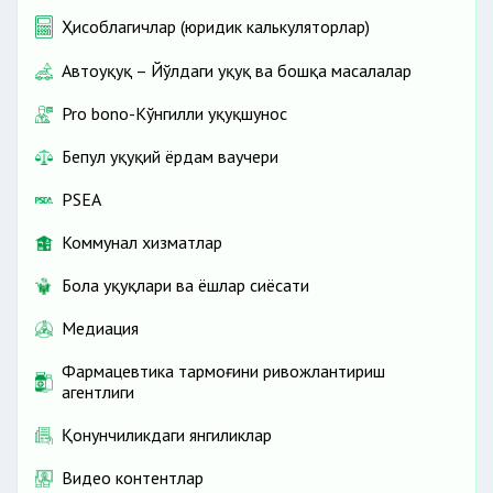
Ҳисоблагичлар (юридик калькуляторлар)
Автоҳуқуқ – Йўлдаги ҳуқуқ ва бошқа масалалар
Pro bono-Кўнгилли ҳуқуқшунос
Бепул ҳуқуқий ёрдам ваучери
PSEA
Коммунал хизматлар
Бола ҳуқуқлари ва ёшлар сиёсати
Медиация
Фармацевтика тармоғини ривожлантириш
агентлиги
Қонунчиликдаги янгиликлар
Видео контентлар