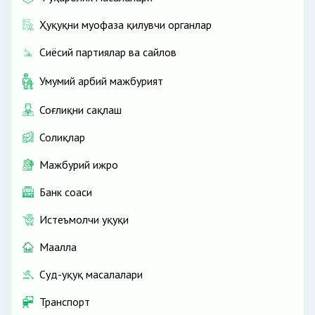
Ҳуқуқни муҳофаза қилувчи органлар
Сиёсий партиялар ва сайлов
Умумий ҳарбий мажбурият
Соғлиқни сақлаш
Солиқлар
Мажбурий ижро
Банк соҳаси
Истеъмолчи ҳуқуқи
Маҳалла
Суд-ҳуқуқ масалалари
Транспорт