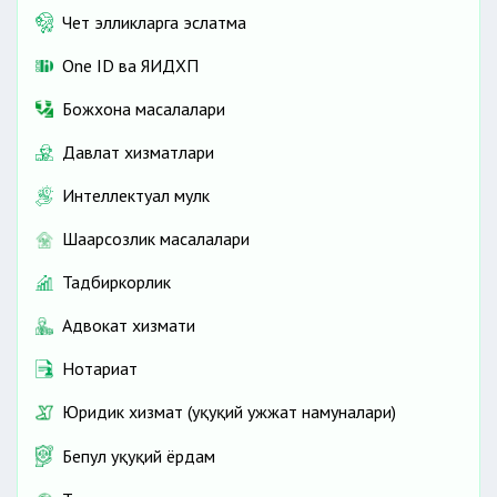
Чет элликларга эслатма
One ID ва ЯИДХП
Божхона масалалари
Давлат хизматлари
Интеллектуал мулк
Шаҳарсозлик масалалари
Тадбиркорлик
Адвокат хизмати
Нотариат
Юридик хизмат (ҳуқуқий ҳужжат намуналари)
Бепул ҳуқуқий ёрдам