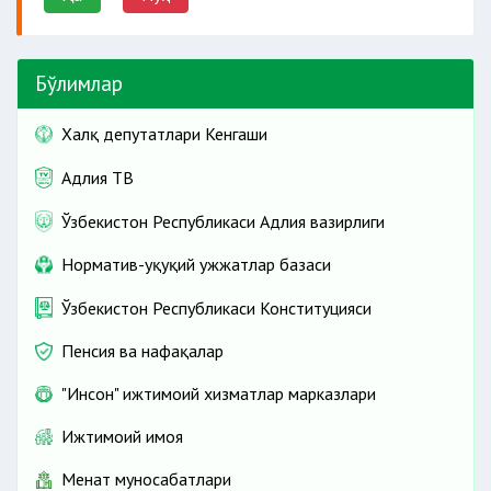
Бўлимлар
Халқ депутатлари Кенгаши
Адлия ТВ
Ўзбекистон Республикаси Адлия вазирлиги
Норматив-ҳуқуқий ҳужжатлар базаси
Ўзбекистон Республикаси Конституцияси
Пенсия ва нафақалар
"Инсон" ижтимоий хизматлар марказлари
Ижтимоий ҳимоя
Меҳнат муносабатлари