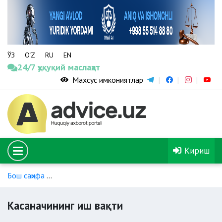
ЎЗ
O‘Z
RU
EN
24/7 ҳуқуқий маслаҳат
Махсус имкониятлар
Кириш
Бош саҳифа
Касаначиларнинг меҳнатини ҳуқуқий жиҳатдан та
Касаначининг иш вақти