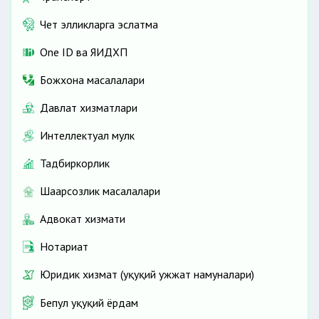
Чет элликларга эслатма
One ID ва ЯИДХП
Божхона масалалари
Давлат хизматлари
Интеллектуал мулк
Тадбиркорлик
Шаҳарсозлик масалалари
Адвокат хизмати
Нотариат
Юридик хизмат (ҳуқуқий ҳужжат намуналари)
Бепул ҳуқуқий ёрдам