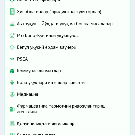
Ҳисоблагичлар (юридик калькуляторлар)
Автоҳуқуқ – Йўлдаги ҳуқуқ ва бошқа масалалар
Pro bono-Кўнгилли ҳуқуқшунос
Бепул ҳуқуқий ёрдам ваучери
PSEA
Коммунал хизматлар
Бола ҳуқуқлари ва ёшлар сиёсати
Медиация
Фармацевтика тармоғини ривожлантириш
агентлиги
Қонунчиликдаги янгиликлар