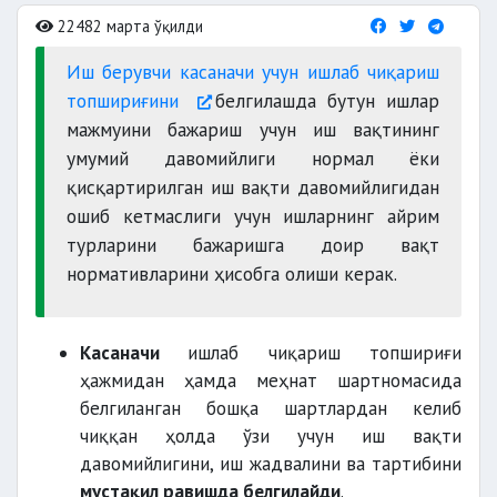
22482 марта ўқилди
Иш берувчи касаначи учун ишлаб чиқариш
топшириғини
белгилашда бутун ишлар
мажмуини бажариш учун иш вақтининг
умумий давомийлиги нормал ёки
қисқартирилган иш вақти давомийлигидан
ошиб кетмаслиги учун ишларнинг айрим
турларини бажаришга доир вақт
нормативларини ҳисобга олиши керак.
Касаначи
ишлаб чиқариш топшириғи
ҳажмидан ҳамда меҳнат шартномасида
белгиланган бошқа шартлардан келиб
чиққан ҳолда ўзи учун иш вақти
давомийлигини, иш жадвалини ва тартибини
мустақил равишда белгилайди
.