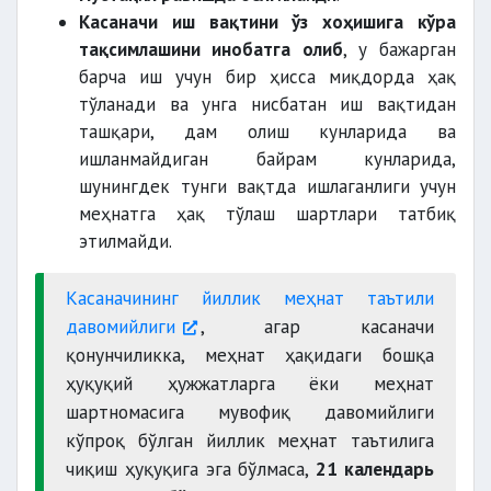
Касаначи иш вақтини ўз хоҳишига кўра
тақсимлашини инобатга олиб
, у бажарган
барча иш учун бир ҳисса миқдорда ҳақ
тўланади ва унга нисбатан иш вақтидан
ташқари, дам олиш кунларида ва
ишланмайдиган байрам кунларида,
шунингдек тунги вақтда ишлаганлиги учун
меҳнатга ҳақ тўлаш шартлари татбиқ
этилмайди.
Касаначининг йиллик меҳнат таътили
давомийлиги
, агар касаначи
қонунчиликка, меҳнат ҳақидаги бошқа
ҳуқуқий ҳужжатларга ёки меҳнат
шартномасига мувофиқ давомийлиги
кўпроқ бўлган йиллик меҳнат таътилига
чиқиш ҳуқуқига эга бўлмаса,
21 календарь