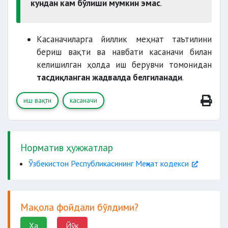
кундан кам бўлиши мумкин эмас
.
Касаначиларга йиллик меҳнат таътилини
бериш вақти ва навбати касаначи билан
келишилган ҳолда иш берувчи томонидан
тасдиқланган жадвалда белгиланади
.
иш вақти
касаначи
Норматив ҳужжатлар
Ўзбекистон Республикасининг Меҳнат кодекси
Мақола фойдали бўлдими?
Ҳа
Йўқ