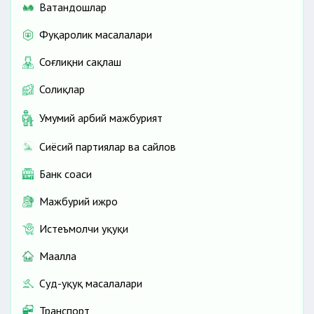
Ватандошлар
Фуқаролик масалалари
Соғлиқни сақлаш
Солиқлар
Умумий ҳарбий мажбурият
Сиёсий партиялар ва сайлов
Банк соҳаси
Мажбурий ижро
Истеъмолчи ҳуқуқи
Маҳалла
Суд-ҳуқуқ масалалари
Транспорт