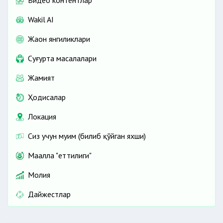
Видео контентлар
Wakil AI
Жаҳон янгиликлари
Cуғурта масалалари
Жамият
Ҳодисалар
Локация
Сиз учун муҳим (билиб қўйган яхши)
Маҳалла "еттилиги"
Молия
Дайжестлар