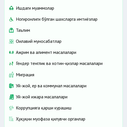
Ишдаги муаммолар
Ногиронлиги бўлган шахсларга имтиёзлар
Таълим
Оилавий муносабатлар
Ажрим ва алимент масалалари
Гендер тенглик ва хотин-қизлар масалалари
Миграция
Уй-жой, ер ва коммунал масалалари
Уй-жой ижара масалалари
Коррупцияга қарши курашиш
Ҳуқуқни муҳофаза қилувчи органлар