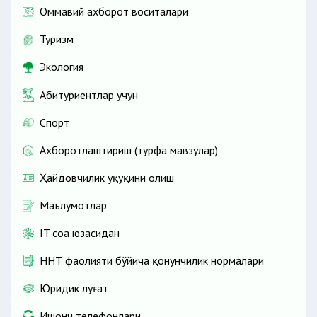
Оммавий ахборот воситалари
Туризм
Экология
Абитуриентлар учун
Спорт
Ахборотлаштириш (турфа мавзулар)
Ҳайдовчилик ҳуқуқини олиш
Маълумотлар
IT соҳа юзасидан
ННТ фаолияти бўйича қонунчилик нормалари
Юридик луғат
Ишонч телефонлари