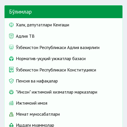
Бўлимлар
Халқ депутатлари Кенгаши
Адлия ТВ
Ўзбекистон Республикаси Адлия вазирлиги
Норматив-ҳуқуқий ҳужжатлар базаси
Ўзбекистон Республикаси Конституцияси
Пенсия ва нафақалар
"Инсон" ижтимоий хизматлар марказлари
Ижтимоий ҳимоя
Меҳнат муносабатлари
Ишдаги муаммолар