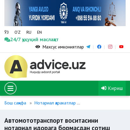
ЎЗ
O‘Z
RU
EN
24/7 ҳуқуқий маслаҳат
Махсус имкониятлар
Кириш
Бош саҳифа
Нотариал ҳаракатлар
Автомототранспорт во
Автомототранспорт воситасини
нотариал идорага бормасдан сотиш