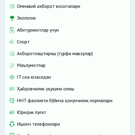
Оммавий ахборот воситалари
Экология
Абитуриентлар учун
Спорт
Ахборотлаштириш (турфа мавзулар)
Маълумотлар
IT соҳа юзасидан
Ҳайдовчилик ҳуқуқини олиш
ННТ фаолияти бўйича қонунчилик нормалари
Юридик луғат
Ишонч телефонлари