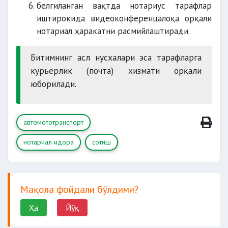
белгиланган вақтда нотариус тарафлар
иштирокида видеоконференцалоқа орқали
нотариал ҳаракатни расмийлаштиради.
Битимнинг асл нусхалари эса тарафларга
курьерлик (почта) хизмати орқали
юборилади.
автомототранспорт
нотариал идора
сотиш
Мақола фойдали бўлдими?
Ҳа
Йўқ