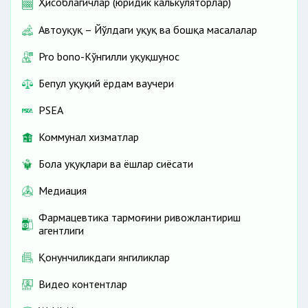
Ҳисоблагичлар (юридик калькуляторлар)
Автоҳуқуқ – Йўлдаги ҳуқуқ ва бошқа масалалар
Pro bono-Кўнгилли ҳуқуқшунос
Бепул ҳуқуқий ёрдам ваучери
PSEA
Коммунал хизматлар
Бола ҳуқуқлари ва ёшлар сиёсати
Медиация
Фармацевтика тармоғини ривожлантириш
агентлиги
Қонунчиликдаги янгиликлар
Видео контентлар