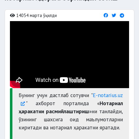
14054 марта ўқилди
Бунинг учун дастлаб сотувчи "
E-notarius.uz
" ахборот порталида «
Нотариал
ҳаракатни расмийлаштириш
»ни танлайди,
ўзининг шахсига оид маълумотларни
киритади ва нотариал ҳаракатни яратади.