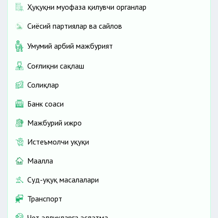
Ҳуқуқни муҳофаза қилувчи органлар
Сиёсий партиялар ва сайлов
Умумий ҳарбий мажбурият
Соғлиқни сақлаш
Солиқлар
Банк соҳаси
Мажбурий ижро
Истеъмолчи ҳуқуқи
Маҳалла
Суд-ҳуқуқ масалалари
Транспорт
Чет элликларга эслатма