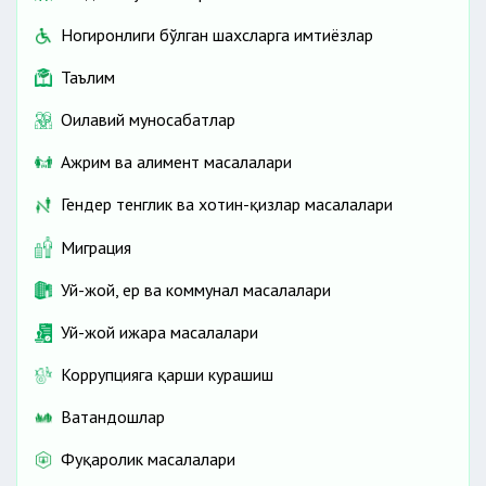
Ногиронлиги бўлган шахсларга имтиёзлар
Таълим
Оилавий муносабатлар
Ажрим ва алимент масалалари
Гендер тенглик ва хотин-қизлар масалалари
Миграция
Уй-жой, ер ва коммунал масалалари
Уй-жой ижара масалалари
Коррупцияга қарши курашиш
Ватандошлар
Фуқаролик масалалари