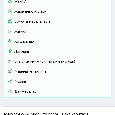
Wakil AI
Жаҳон янгиликлари
Cуғурта масалалари
Жамият
Ҳодисалар
Локация
Сиз учун муҳим (билиб қўйган яхши)
Маҳалла "еттилиги"
Молия
Дайжестлар
Кўнгилли ҳуқуқшунос (Pro bono)
Сайт харитаси