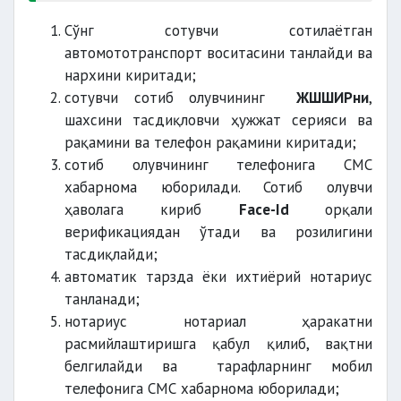
Сўнг сотувчи сотилаётган
автомототранспорт воситасини танлайди ва
нархини киритади;
сотувчи сотиб олувчининг
ЖШШИРни
,
шахсини тасдиқловчи ҳужжат серияси ва
рақамини ва телефон рақамини киритади;
сотиб олувчининг телефонига СМС
хабарнома юборилади. Сотиб олувчи
ҳаволага кириб
Face-Id
орқали
верификациядан ўтади ва розилигини
тасдиқлайди;
автоматик тарзда ёки ихтиёрий нотариус
танланади;
нотариус нотариал ҳаракатни
расмийлаштиришга қабул қилиб, вақтни
белгилайди ва тарафларнинг мобил
телефонига СМС хабарнома юборилади;