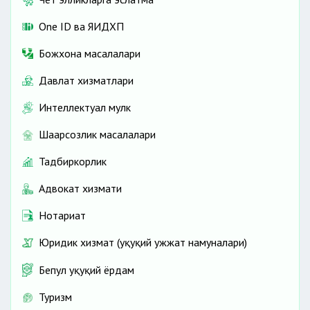
One ID ва ЯИДХП
Божхона масалалари
Давлат хизматлари
Интеллектуал мулк
Шаҳарсозлик масалалари
Тадбиркорлик
Адвокат хизмати
Нотариат
Юридик хизмат (ҳуқуқий ҳужжат намуналари)
Бепул ҳуқуқий ёрдам
Туризм