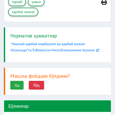
таркиб
унвон
ҳарбий ҳизмат
Норматив ҳужжатлар
"Умумий ҳарбий мажбурият ва ҳарбий хизмат
тўғрисида"ги Ўзбекистон Республикасининг Қонуни
Мақола фойдали бўлдими?
Ҳа
Йўқ
Бўлимлар