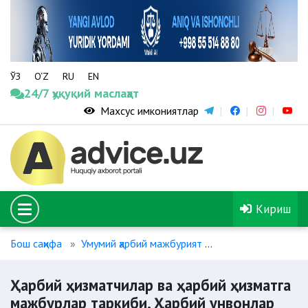
ЎЗ
O‘Z
RU
EN
24/7 ҳуқуқий маслаҳат
Махсус имкониятлар
Кириш
Бош саҳифа
Умумий ҳарбий мажбурият
Ҳарбий ҳизматчила
Ҳарбий ҳизматчилар ва ҳарбий ҳизматга
мажбурлар таркиби. Ҳарбий унвонлар