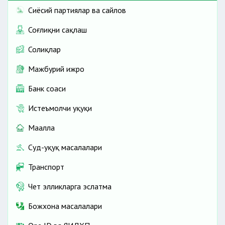
Сиёсий партиялар ва сайлов
Соғлиқни сақлаш
Солиқлар
Мажбурий ижро
Банк соҳаси
Истеъмолчи ҳуқуқи
Маҳалла
Суд-ҳуқуқ масалалари
Транспорт
Чет элликларга эслатма
Божхона масалалари