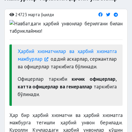
24723 марта ўқилди
Ҳарбий хизматчилар ва ҳарбий хизматга
мажбурлар
оддий аскарлар, сержантлар
ва офицерлар таркибига бўлинади.
Офицерлар таркиби
кичик офицерлар,
катта офицерлар ва генераллар
таркибига
бўлинади.
Ҳар бир ҳарбий хизматчи ва ҳарбий хизматга
мажбурга тегишли ҳарбий унвон берилади.
Қуролли Кучлардаги ҳарбий унвонлар қўшин