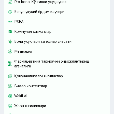
Pro bono-Кўнгилли ҳуқуқшунос
Бепул ҳуқуқий ёрдам ваучери
PSEA
Коммунал хизматлар
Бола ҳуқуқлари ва ёшлар сиёсати
Медиация
Фармацевтика тармоғини ривожлантириш
агентлиги
Қонунчиликдаги янгиликлар
Видео контентлар
Wakil AI
Жаҳон янгиликлари