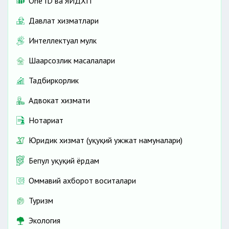
One ID ва ЯИДХП
Давлат хизматлари
Интеллектуал мулк
Шаҳарсозлик масалалари
Тадбиркорлик
Адвокат хизмати
Нотариат
Юридик хизмат (ҳуқуқий ҳужжат намуналари)
Бепул ҳуқуқий ёрдам
Оммавий ахборот воситалари
Туризм
Экология