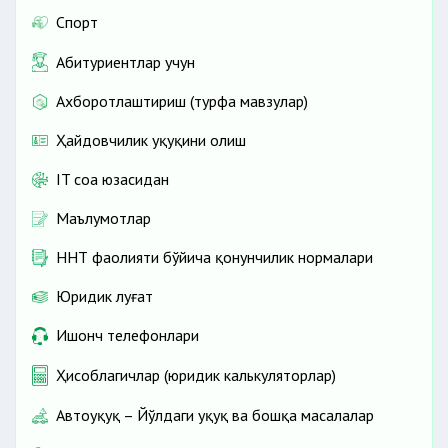
Спорт
Абитуриентлар учун
Ахборотлаштириш (турфа мавзулар)
Ҳайдовчилик ҳуқуқини олиш
IT соҳа юзасидан
Маълумотлар
ННТ фаолияти бўйича қонунчилик нормалари
Юридик луғат
Ишонч телефонлари
Ҳисоблагичлар (юридик калькуляторлар)
Автоҳуқуқ – Йўлдаги ҳуқуқ ва бошқа масалалар