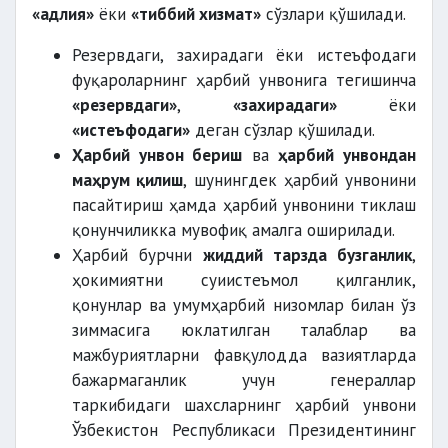
«адлия»
ёки
«тиббий хизмат»
сўзлари қўшилади.
Резервдаги, захирадаги ёки истеъфодаги
фуқароларнинг ҳарбий унвонига тегишинча
«резервдаги»
,
«захирадаги»
ёки
«истеъфодаги»
деган сўзлар қўшилади.
Ҳарбий унвон бериш
ва
ҳарбий унвондан
маҳрум қилиш
, шунингдек ҳарбий унвонини
пасайтириш ҳамда ҳарбий унвонини тиклаш
қонунчиликка мувофиқ амалга оширилади.
Ҳарбий бурчни
жиддий тарзда бузганлик
,
ҳокимиятни суиистеъмол қилганлик,
қонунлар ва умумҳарбий низомлар билан ўз
зиммасига юклатилган талаблар ва
мажбуриятларни фавқулодда вазиятларда
бажармаганлик учун генераллар
таркибидаги шахсларнинг ҳарбий унвони
Ўзбекистон Республикаси Президентининг