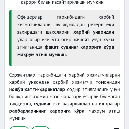
қарори билан пасайтирилиши мумкин.
Офицерлар таркибидаги ҳарбий
хизматчиларни, шу жумладан резерв ёки
захирадаги шахсларни
ҳарбий унвондан
улар оғир ёки ўта оғир жиноят учун ҳукм
этилганида
фақат суднинг қарорига
кўра
маҳрум этиш мумкин.
Сержантлар таркибидаги ҳарбий хизматчиларни
ҳарбий унвондан ҳарбий хизматчи томонидан
ножўя хатти-ҳаракатлар
содир этилганлиги учун
бошқа интизомий жазо чоралари етарли бўлмаган
тақдирда,
суднинг
ёки вазирликлар ва идоралар
раҳбарларининг қарорига кўра
маҳрум этиш
мумкин.