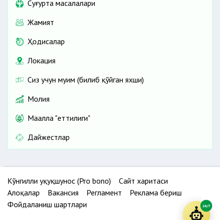
Cуғурта масалалари
Жамият
Ҳодисалар
Локация
Сиз учун муҳим (билиб қўйган яхши)
Молия
Маҳалла "еттилиги"
Дайжестлар
Кўнгилли ҳуқуқшунос (Pro bono)
Сайт харитаси
Алоқалар
Вакансия
Регламент
Реклама бериш
Фойдаланиш шартлари
24/7