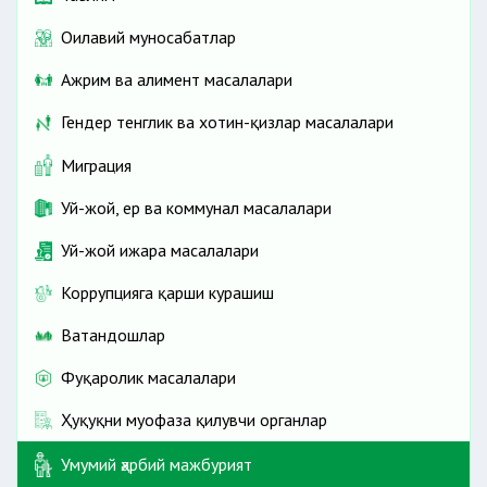
Оилавий муносабатлар
Ажрим ва алимент масалалари
Гендер тенглик ва хотин-қизлар масалалари
Миграция
Уй-жой, ер ва коммунал масалалари
Уй-жой ижара масалалари
Коррупцияга қарши курашиш
Ватандошлар
Фуқаролик масалалари
Ҳуқуқни муҳофаза қилувчи органлар
Умумий ҳарбий мажбурият