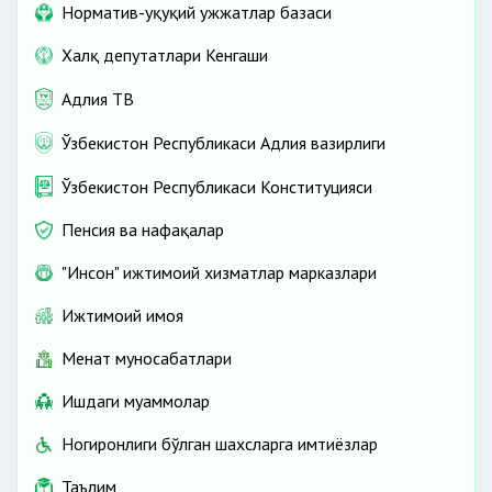
Норматив-ҳуқуқий ҳужжатлар базаси
Халқ депутатлари Кенгаши
Адлия ТВ
Ўзбекистон Республикаси Адлия вазирлиги
Ўзбекистон Республикаси Конституцияси
Пенсия ва нафақалар
"Инсон" ижтимоий хизматлар марказлари
Ижтимоий ҳимоя
Меҳнат муносабатлари
Ишдаги муаммолар
Ногиронлиги бўлган шахсларга имтиёзлар
Таълим