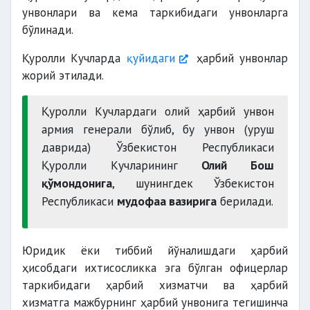
унвонлари ва кема таркибидаги унвонларга
бўлинади.
Қуролли Кучларда
қуйидаги
ҳарбий унвонлар
жорий этилади.
Қуролли Кучлардаги олий ҳарбий унвон
армия генерали бўлиб, бу унвон (уруш
даврида) Ўзбекистон Республикаси
Қуролли Кучларининг
Олий Бош
қўмондонига
, шунингдек Ўзбекистон
Республикаси
мудофаа вазирига
берилади.
Юридик ёки тиббий йўналишдаги ҳарбий
ҳисобдаги ихтисосликка эга бўлган офицерлар
таркибидаги ҳарбий хизматчи ва ҳарбий
хизматга мажбурнинг ҳарбий унвонига тегишинча