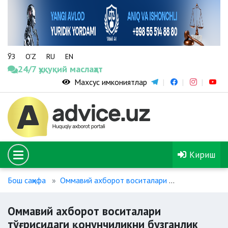
ЎЗ
O‘Z
RU
EN
24/7 ҳуқуқий маслаҳат
Махсус имкониятлар
Кириш
Бош саҳифа
Оммавий ахборот воситалари
Оммавий ахбо
Оммавий ахборот воситалари
тўғрисидаги қонунчиликни бузганлик