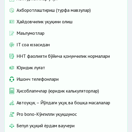
Ахборотлаштириш (турфа мавзулар)
Ҳайдовчилик ҳуқуқини олиш
Маълумотлар
IT соҳа юзасидан
ННТ фаолияти бўйича қонунчилик нормалари
Юридик луғат
Ишонч телефонлари
Ҳисоблагичлар (юридик калькуляторлар)
Автоҳуқуқ – Йўлдаги ҳуқуқ ва бошқа масалалар
Pro bono-Кўнгилли ҳуқуқшунос
Бепул ҳуқуқий ёрдам ваучери