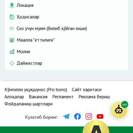
Локация
Ҳодисалар
Сиз учун муҳим (билиб қўйган яхши)
Маҳалла "еттилиги"
Молия
Дайжестлар
Кўнгилли ҳуқуқшунос (Pro bono)
Сайт харитаси
Алоқалар
Вакансия
Регламент
Реклама бериш
Фойдаланиш шартлари
24/7
Кузатиб боринг: