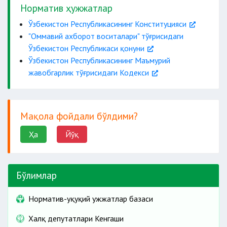
Норматив ҳужжатлар
Ўзбекистон Республикасининг Конституцияси
"Оммавий ахборот воситалари" тўғрисидаги
Ўзбекистон Республикаси қонуни
Ўзбекистон Республикасининг Маъмурий
жавобгарлик тўғрисидаги Кодекси
Мақола фойдали бўлдими?
Ҳа
Йўқ
Бўлимлар
Норматив-ҳуқуқий ҳужжатлар базаси
Халқ депутатлари Кенгаши