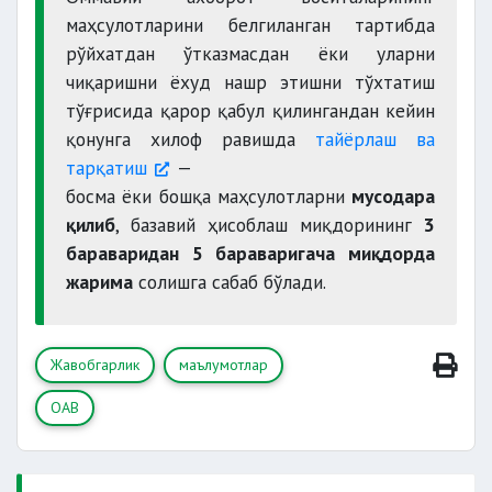
маҳсулотларини белгиланган тартибда
рўйхатдан ўтказмасдан ёки уларни
чиқаришни ёхуд нашр этишни тўхтатиш
тўғрисида қарор қабул қилингандан кейин
қонунга хилоф равишда
тайёрлаш ва
тарқатиш
—
босма ёки бошқа маҳсулотларни
мусодара
қилиб
, базавий ҳисоблаш миқдорининг
3
бараваридан 5 бараваригача миқдорда
жарима
солишга сабаб бўлади.
Жавобгарлик
маълумотлар
ОАВ