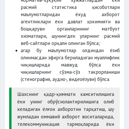
норматив-ҳуқуқий ҳужжатлардан ёки
расмий статистика ҳисоботлари
маълумотларидан ёхуд ахборот
агентликлари ёки давлат ҳокимияти ва
бошқаруви органларининг матбуот
хизматлари, шунингдек уларнинг расмий
веб-сайтлари орқали олинган бўлса;
агар бу маълумотлар олдиндан ёзиб
олинмасдан эфирга бериладиган муаллифлик
чиқишларида мавжуд бўлса ёки
чиқишларнинг сўзма-сўз такрорланиши
(стенография, аудио-, видеоёзуви) бўлса.
Шахснинг қадр-қиммати камситилишига
ёки унинг обрўсизлантирилишига олиб
келадиган ёлғон ахборотни тарқатиш, шу
жумладан оммавий ахборот воситаларида,
телекоммуникация тармоқларида ёки