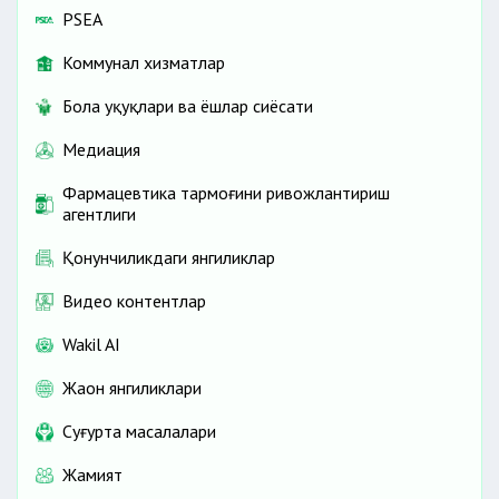
PSEA
Коммунал хизматлар
Бола ҳуқуқлари ва ёшлар сиёсати
Медиация
Фармацевтика тармоғини ривожлантириш
агентлиги
Қонунчиликдаги янгиликлар
Видео контентлар
Wakil AI
Жаҳон янгиликлари
Cуғурта масалалари
Жамият