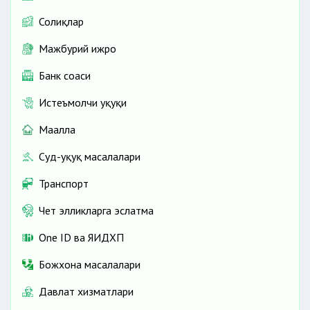
Солиқлар
Мажбурий ижро
Банк соҳаси
Истеъмолчи ҳуқуқи
Маҳалла
Суд-ҳуқуқ масалалари
Транспорт
Чет элликларга эслатма
One ID ва ЯИДХП
Божхона масалалари
Давлат хизматлари