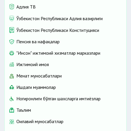
Адлия ТВ
Ўзбекистон Республикаси Адлия вазирлиги
Ўзбекистон Республикаси Конституцияси
Пенсия ва нафақалар
"Инсон" ижтимоий хизматлар марказлари
Ижтимоий ҳимоя
Меҳнат муносабатлари
Ишдаги муаммолар
Ногиронлиги бўлган шахсларга имтиёзлар
Таълим
Оилавий муносабатлар