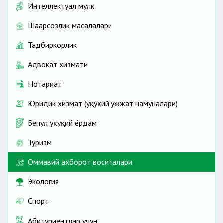
Интеллектуал мулк
Шаҳарсозлик масалалари
Тадбиркорлик
Адвокат хизмати
Нотариат
Юридик хизмат (ҳуқуқий ҳужжат намуналари)
Бепул ҳуқуқий ёрдам
Туризм
Оммавий ахборот воситалари
Экология
Спорт
Абитуриентлар учун