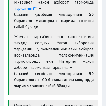
Интернет жаҳон ахборот тармоғида
тарқатиш
—
базавий ҳисоблаш миқдорининг
50
баравари миқдорида
жарима
солишга
сабаб бўлади.
Жамоат тартибига ёки хавфсизлигига
таҳдид солувчи ёлғон ахборотни
тарқатиш, шу жумладан оммавий ахборот
воситаларида, телекоммуникация
тармоқларида ёки Интернет жаҳон
ахборот тармоғида тарқатиш —
базавий ҳисоблаш миқдорининг
50
бараваридан 100 бараваригача миқдорда
жарима
солишга сабаб бўлади
Оммавий ахборот воситаларининг