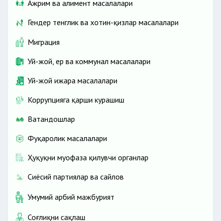
Ажрим ва алимент масалалари
Гендер тенглик ва хотин-қизлар масалалари
Миграция
Уй-жой, ер ва коммунал масалалари
Уй-жой ижара масалалари
Коррупцияга қарши курашиш
Ватандошлар
Фуқаролик масалалари
Ҳуқуқни муҳофаза қилувчи органлар
Сиёсий партиялар ва сайлов
Умумий ҳарбий мажбурият
Соғлиқни сақлаш