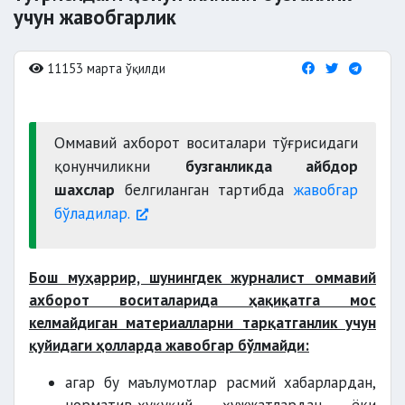
учун жавобгарлик
11153 марта ўқилди
Оммавий ахборот воситалари тўғрисидаги
қонунчиликни
бузганликда айбдор
шахслар
белгиланган тартибда
жавобгар
бўладилар.
Бош муҳаррир, шунингдек журналист оммавий
ахборот воситаларида ҳақиқатга мос
келмайдиган материалларни тарқатганлик учун
қуйидаги ҳолларда жавобгар бўлмайди:
агар бу маълумотлар расмий хабарлардан,