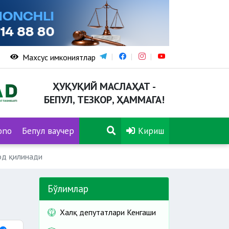
Махсус имкониятлар
ҲУҚУҚИЙ МАСЛАҲАТ -
БЕПУЛ, ТЕЗКОР, ҲАММАГА!
ono
Бепул ваучер
Кириш
од қилинади
Бўлимлар
Халқ депутатлари Кенгаши