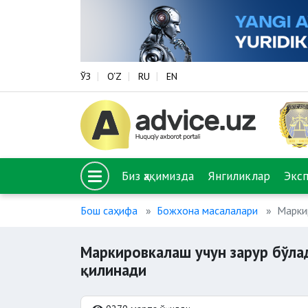
ЎЗ
O‘Z
RU
EN
Биз ҳақимизда
Янгиликлар
Экс
Бош саҳифа
Божхона масалалари
Марки
Маркировкалаш учун зарур бўла
қилинади