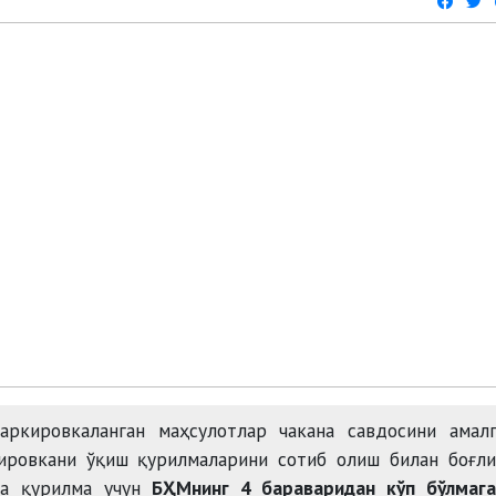
ркировкаланган маҳсулотлар чакана савдосини амалг
ировкани ўқиш қурилмаларини сотиб олиш билан боғли
та қурилма учун
БҲМнинг 4 бараваридан кўп бўлмага