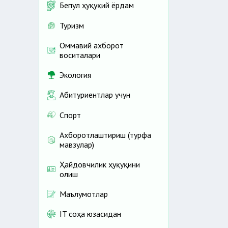
Бепул ҳуқуқий ёрдам
Туризм
Оммавий ахборот
воситалари
Экология
Абитуриентлар учун
Спорт
Ахборотлаштириш (турфа
мавзулар)
Ҳайдовчилик ҳуқуқини
олиш
Маълумотлар
IT соҳа юзасидан