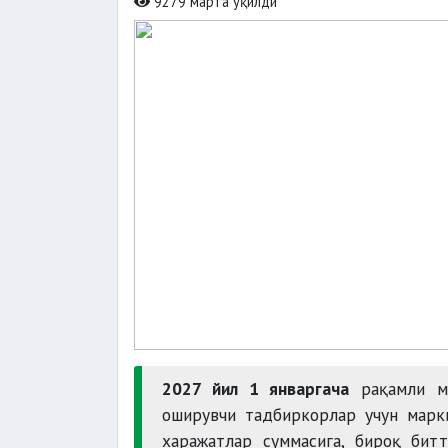
9279 марта ўқилди
2027 йил 1 январгача
рақамли ма
оширувчи тадбиркорлар учун марк
харажатлар суммасига, бироқ бит