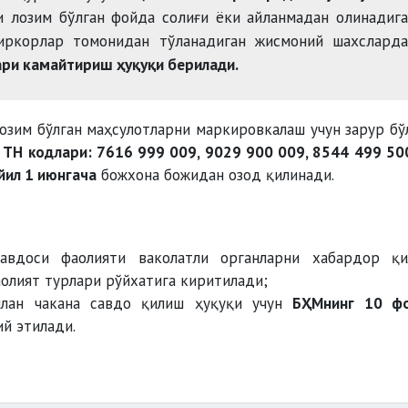
 лозим бўлган фойда солиғи ёки айланмадан олинадиг
иркорлар томонидан тўланадиган жисмоний шахсларда
ри камайтириш ҳуқуқи берилади.
зим бўлган маҳсулотларни маркировкалаш учун зарур бў
ТН кодлари: 7616 999 009, 9029 900 009, 8544 499 50
йил 1 июнгача
божхона божидан озод қилинади.
савдоси фаолияти ваколатли органларни хабардор қ
олият турлари рўйхатига киритилади;
илан чакана савдо қилиш ҳуқуқи учун
БҲМнинг 10 фо
й этилади.