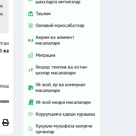
шахсларга имтиёзлар
ан
н
Таълим
Оилавий муносабатлар
Ажрим ва алимент
лган
масалалари
0 ва
Миграция
Гендер тенглик ва хотин-
қизлар масалалари
Уй-жой, ер ва коммунал
илиш
масалалари
изи
Уй-жой ижара масалалари
Коррупцияга қарши курашиш
Ҳуқуқни муҳофаза қилувчи
органлар