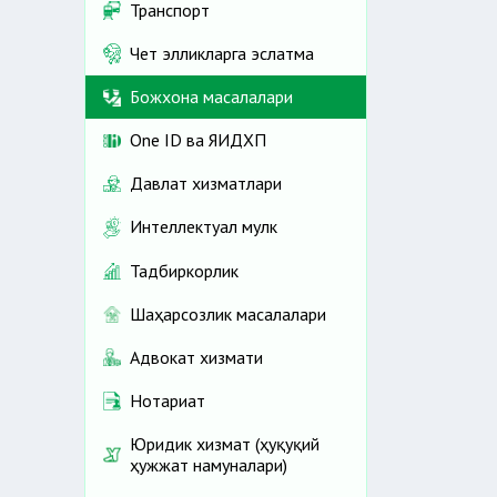
Транспорт
Чет элликларга эслатма
Божхона масалалари
One ID ва ЯИДХП
Давлат хизматлари
Интеллектуал мулк
Тадбиркорлик
Шаҳарсозлик масалалари
Адвокат хизмати
Нотариат
Юридик хизмат (ҳуқуқий
ҳужжат намуналари)