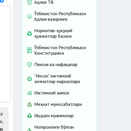
Адлия ТВ
Ўзбекистон Республикаси
Адлия вазирлиги
Норматив-ҳуқуқий
ҳужжатлар базаси
Ўзбекистон Республикаси
Конституцияси
Пенсия ва нафақалар
"Инсон" ижтимоий
хизматлар марказлари
Ижтимоий ҳимоя
Меҳнат муносабатлари
а
Ишдаги муаммолар
қ
Ногиронлиги бўлган
н