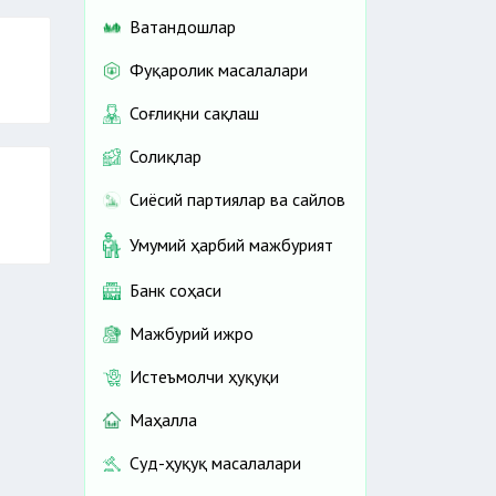
Ватандошлар
Фуқаролик масалалари
Соғлиқни сақлаш
Солиқлар
Сиёсий партиялар ва сайлов
Умумий ҳарбий мажбурият
Банк соҳаси
Мажбурий ижро
Истеъмолчи ҳуқуқи
Маҳалла
Суд-ҳуқуқ масалалари