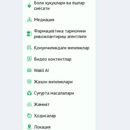
Бола ҳуқуқлари ва ёшлар
сиёсати
Медиация
Фармацевтика тармоғини
ривожлантириш агентлиги
Қонунчиликдаги янгиликлар
Видео контентлар
Wakil AI
Жаҳон янгиликлари
Cуғурта масалалари
Жамият
Ҳодисалар
Локация