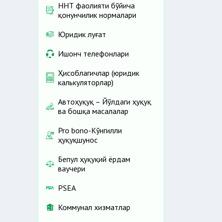
ННТ фаолияти бўйича
қонунчилик нормалари
Юридик луғат
Ишонч телефонлари
Ҳисоблагичлар (юридик
калькуляторлар)
Автоҳуқуқ – Йўлдаги ҳуқуқ
ва бошқа масалалар
Pro bono-Кўнгилли
ҳуқуқшунос
Бепул ҳуқуқий ёрдам
ваучери
PSEA
Коммунал хизматлар