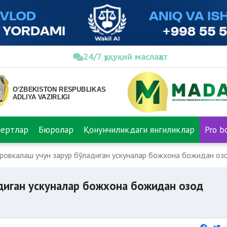
24/7 ҳуқуқий маслаҳат
пертлар
Бюролар
Қонунчиликдаги янгиликлар
Pro b
ровкалаш учун зарур бўладиган ускуналар божхона божидан оз
диган ускуналар божхона божидан озод