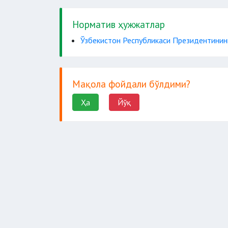
Норматив ҳужжатлар
Ўзбекистон Республикаси Президентининг
Мақола фойдали бўлдими?
Ҳа
Йўқ