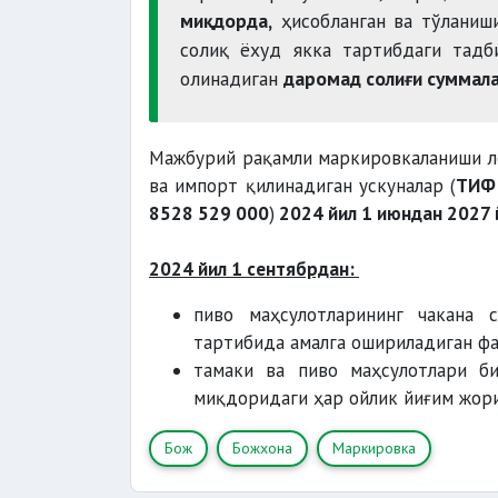
миқдорда,
ҳисобланган ва тўланиши
солиқ ёхуд якка тартибдаги тадб
олинадиган
даромад солиғи суммала
Мажбурий рақамли маркировкаланиши ло
ва импорт қилинадиган ускуналар (
ТИФ 
8528 529 000
)
2024 йил 1 июндан 2027 
2024 йил 1 сентябрдан:
пиво маҳсулотларининг чакана 
тартибида амалга ошириладиган фа
тамаки ва пиво маҳсулотлари б
миқдоридаги ҳар ойлик йиғим жори
Бож
Божхона
Маркировка