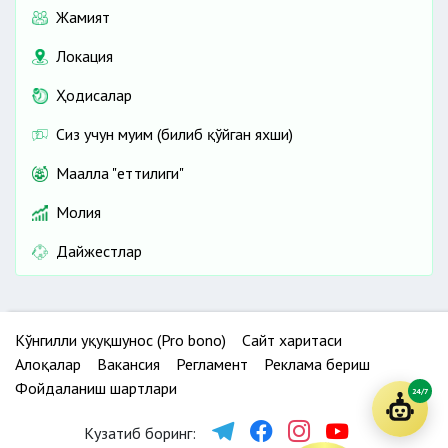
Жамият
Локация
Ҳодисалар
Сиз учун муҳим (билиб қўйган яхши)
Маҳалла "еттилиги"
Молия
Дайжестлар
Кўнгилли ҳуқуқшунос (Pro bono)
Сайт харитаси
Алоқалар
Вакансия
Регламент
Реклама бериш
Фойдаланиш шартлари
24/7
Кузатиб боринг: