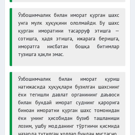
Ўзбошимчалик билан иморат қурган шахс
унга мулк ҳуқуқини ололмайди. Бу шахс
қурган иморатини тасарруф этишга —
сотишга, ҳадя этишга, ижарага беришга,
иморатга нисбатан бошқа битимлар
тузишга ҳақли эмас.
Ўзбошимчалик билан иморат қуриш
натижасида ҳуқуқлари бузилган шахснинг
ёки тегишли давлат органининг даъвоси
билан бундай иморат суднинг қарорига
биноан иморатни қурган шахс томонидан
ёки унинг ҳисобидан бузиб ташланиши
лозим, ушбу модданинг тўртинчи қисмида
назарда тутилган ҳоллар бундан мустасно.