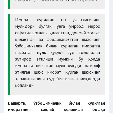
Иморат қурилган ер участкасининг
мулкдори бўлган, унга умрбод мерос
сифатида эгалик қилаётган, доимий эгалик
қилаётган ва фойдаланаётган шахснинг
ўзбошимчалик билан қурилган иморатга
нисбатан мулк ҳуқуқи суд томонидан
эътироф этилиши мумкин. Бу ҳолда
иморатга нисбатан мулк ҳуқуқи эътироф
этилган шахс иморат қурган шахснинг
харажатларини суд белгилаган миқдорда
қоплайди.
Башарти, ўзбошимчалик билан қурилган
иморатнинг сақлаб қолиниши бошқа