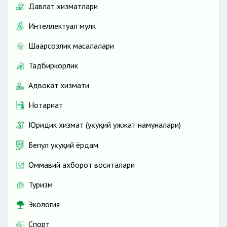
Давлат хизматлари
Интеллектуал мулк
Шаҳарсозлик масалалари
Тадбиркорлик
Адвокат хизмати
Нотариат
Юридик хизмат (ҳуқуқий ҳужжат намуналари)
Бепул ҳуқуқий ёрдам
Оммавий ахборот воситалари
Туризм
Экология
Спорт