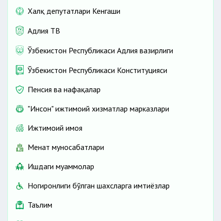
Халқ депутатлари Кенгаши
Адлия ТВ
Ўзбекистон Республикаси Адлия вазирлиги
Ўзбекистон Республикаси Конституцияси
Пенсия ва нафақалар
"Инсон" ижтимоий хизматлар марказлари
Ижтимоий ҳимоя
Меҳнат муносабатлари
Ишдаги муаммолар
Ногиронлиги бўлган шахсларга имтиёзлар
Таълим