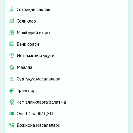
Соғлиқни сақлаш
Солиқлар
Мажбурий ижро
Банк соҳаси
Истеъмолчи ҳуқуқи
Маҳалла
Суд-ҳуқуқ масалалари
Транспорт
Чет элликларга эслатма
One ID ва ЯИДХП
Божхона масалалари