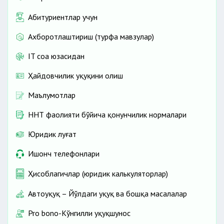
Абитуриентлар учун
Ахборотлаштириш (турфа мавзулар)
IT соҳа юзасидан
Ҳайдовчилик ҳуқуқини олиш
Маълумотлар
ННТ фаолияти бўйича қонунчилик нормалари
Юридик луғат
Ишонч телефонлари
Ҳисоблагичлар (юридик калькуляторлар)
Автоҳуқуқ – Йўлдаги ҳуқуқ ва бошқа масалалар
Pro bono-Кўнгилли ҳуқуқшунос