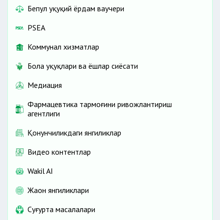
Бепул ҳуқуқий ёрдам ваучери
PSEA
Коммунал хизматлар
Бола ҳуқуқлари ва ёшлар сиёсати
Медиация
Фармацевтика тармоғини ривожлантириш
агентлиги
Қонунчиликдаги янгиликлар
Видео контентлар
Wakil AI
Жаҳон янгиликлари
Cуғурта масалалари