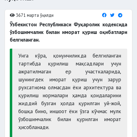
3671 марта ўқилди
Ўзбекистон Республикаси Фуқаролик кодексида
ўзбошимчалик билан иморат қуриш оқибатлари
белгиланган.
Унга кўра, қонунчиликда белгиланган
тартибда қурилиш мақсадлари учун
ажратилмаган ер участкаларида,
шунингдек иморат қуриш учун зарур
рухсатнома олмасдан ёки архитектура ва
қурилиш нормалари ҳамда қоидаларини
жиддий бузган ҳолда қурилган уй-жой,
бошқа бино, иншоот ёки ўзга кўчмас мулк
ўзбошимчалик билан қурилган иморат
ҳисобланади.