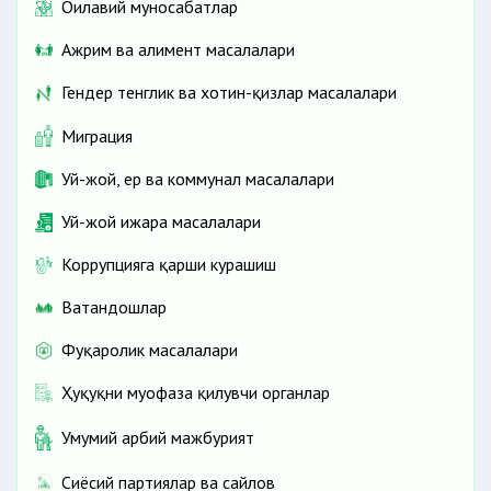
Оилавий муносабатлар
Ажрим ва алимент масалалари
Гендер тенглик ва хотин-қизлар масалалари
Миграция
Уй-жой, ер ва коммунал масалалари
Уй-жой ижара масалалари
Коррупцияга қарши курашиш
Ватандошлар
Фуқаролик масалалари
Ҳуқуқни муҳофаза қилувчи органлар
Умумий ҳарбий мажбурият
Сиёсий партиялар ва сайлов