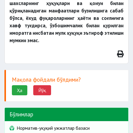
шахсларнинг ҳуқуқлари ва қонун билан
қўриқланадиган манфаатлари бузилишига сабаб
бўлса, ёхуд фуқароларнинг ҳаёти ва соғлиғига
хавф туғдирса, ўзбошимчалик билан қурилган
иморатга нисбатан мулк ҳуқуқи эътироф этилиши
мумкин эмас.
Мақола фойдали бўлдими?
Ҳа
Йўқ
Бўлимлар
Норматив-ҳуқуқий ҳужжатлар базаси