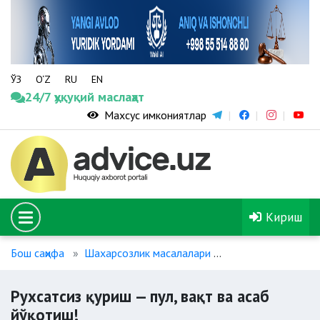
ЎЗ
O‘Z
RU
EN
24/7 ҳуқуқий маслаҳат
Махсус имкониятлар
Кириш
Бош саҳифа
Шахарсозлик масалалари
Рухсатсиз қуриш —
Рухсатсиз қуриш — пул, вақт ва асаб
йўқотиш!