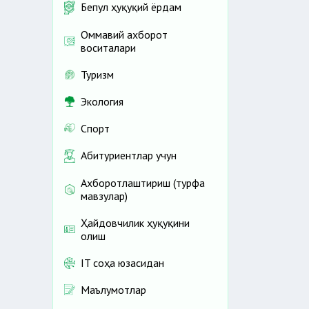
Бепул ҳуқуқий ёрдам
Оммавий ахборот
воситалари
Туризм
Экология
Спорт
Абитуриентлар учун
Ахборотлаштириш (турфа
мавзулар)
Ҳайдовчилик ҳуқуқини
олиш
IT соҳа юзасидан
Маълумотлар