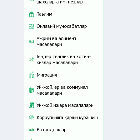
шахсларга имтиёзлар
Таълим
Оилавий муносабатлар
Ажрим ва алимент
масалалари
Гендер тенглик ва хотин-
қизлар масалалари
Миграция
Уй-жой, ер ва коммунал
масалалари
Уй-жой ижара масалалари
Коррупцияга қарши курашиш
Ватандошлар