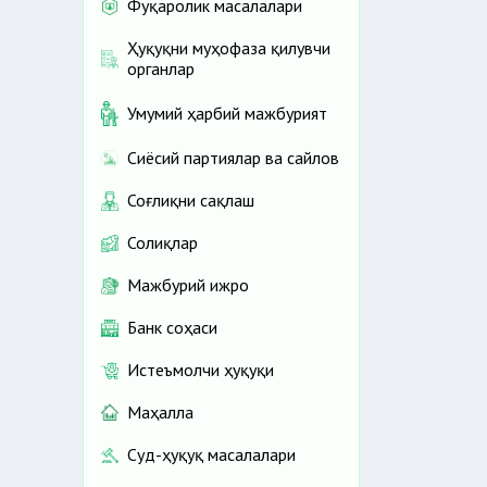
Фуқаролик масалалари
Ҳуқуқни муҳофаза қилувчи
органлар
Умумий ҳарбий мажбурият
Сиёсий партиялар ва сайлов
Соғлиқни сақлаш
Солиқлар
Мажбурий ижро
Банк соҳаси
Истеъмолчи ҳуқуқи
Маҳалла
Суд-ҳуқуқ масалалари