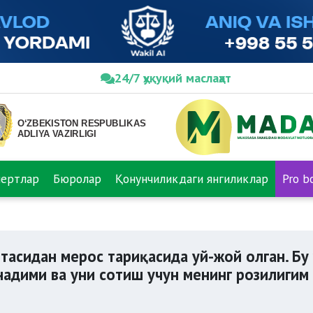
24/7 ҳуқуқий маслаҳат
пертлар
Бюролар
Қонунчиликдаги янгиликлар
Pro b
оғим никоҳдан сўнг отасидан мерос тариқасида уй-жой олган. 
тасидан мерос тариқасида уй-жой олган. Бу 
надими ва уни сотиш учун менинг розилигим