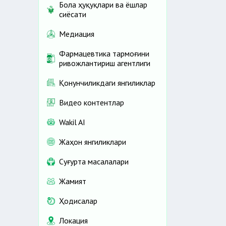
Бола ҳуқуқлари ва ёшлар
сиёсати
Медиация
Фармацевтика тармоғини
ривожлантириш агентлиги
Қонунчиликдаги янгиликлар
Видео контентлар
Wakil AI
Жаҳон янгиликлари
Cуғурта масалалари
Жамият
Ҳодисалар
Локация