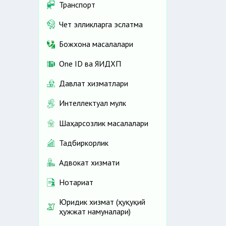
Транспорт
Чет элликларга эслатма
Божхона масалалари
One ID ва ЯИДХП
Давлат хизматлари
Интеллектуал мулк
Шаҳарсозлик масалалари
Тадбиркорлик
Адвокат хизмати
Нотариат
Юридик хизмат (ҳуқуқий
ҳужжат намуналари)