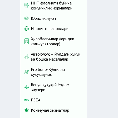
ННТ фаолияти бўйича
қонунчилик нормалари
Юридик луғат
Ишонч телефонлари
Ҳисоблагичлар (юридик
калькуляторлар)
Автоҳуқуқ – Йўлдаги ҳуқуқ
ва бошқа масалалар
Pro bono-Кўнгилли
ҳуқуқшунос
Бепул ҳуқуқий ёрдам
ваучери
PSEA
Коммунал хизматлар