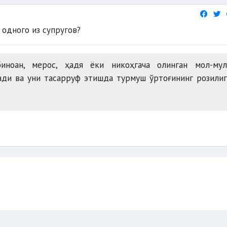
биноан, мерос, ҳадя ёки никоҳгача олинган мол-мул
ади ва уни тасарруф этишда турмуш ўртоғининг розили