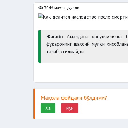
3046 марта ўқилди
Жавоб:
Амалдаги қонунчиликка 
фуқаронинг шахсий мулки ҳисоблан
талаб этилмайди.
Мақола фойдали бўлдими?
Ҳа
Йўқ