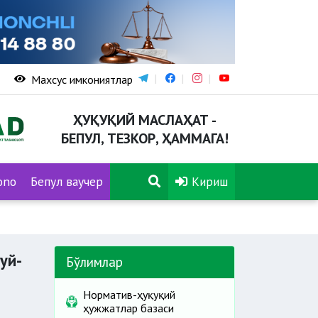
Махсус имкониятлар
ҲУҚУҚИЙ МАСЛАҲАТ -
БЕПУЛ, ТЕЗКОР, ҲАММАГА!
ono
Бепул ваучер
Кириш
Бу уй-жой биргаликдаги мулк ҳисобланадими ва уни сотиш учун 
уй-
Бўлимлар
Норматив-ҳуқуқий
ҳужжатлар базаси