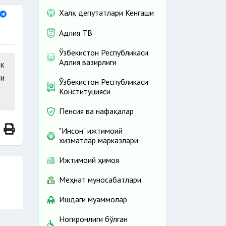
Халқ депутатлари Кенгаши
Адлия ТВ
Ўзбекистон Республикаси
Адлия вазирлиги
к
ги
Ўзбекистон Республикаси
Конституцияси
Пенсия ва нафақалар
"Инсон" ижтимоий
хизматлар марказлари
Ижтимоий ҳимоя
Меҳнат муносабатлари
Ишдаги муаммолар
Ногиронлиги бўлган