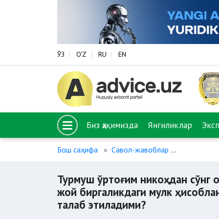
ЎЗ
O‘Z
RU
EN
Биз ҳақимизда
Янгиликлар
Экс
Бош саҳифа
Савол-жавоблар
Турмуш ўрт
Турмуш ўртоғим никоҳдан сўнг о
жой биргаликдаги мулк ҳисобла
талаб этиладими?