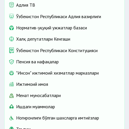
Адлия ТВ
Ўзбекистон Республикаси Адлия вазирлиги
Норматив-ҳуқуқий ҳужжатлар базаси
Халқ депутатлари Кенгаши
Ўзбекистон Республикаси Конституцияси
Пенсия ва нафақалар
"Инсон" ижтимоий хизматлар марказлари
Ижтимоий ҳимоя
Меҳнат муносабатлари
Ишдаги муаммолар
Ногиронлиги бўлган шахсларга имтиёзлар