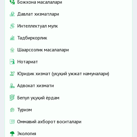
Божхона масалалари
Давлат хизматлари
Интеллектуал мулк
Тадбиркорлик
Шаҳарсозлик масалалари
Нотариат
Юридик хизмат (ҳуқуқий ҳужжат намуналари)
Адвокат хизмати
Бепул ҳуқуқий ёрдам
Туризм
Оммавий ахборот воситалари
Экология