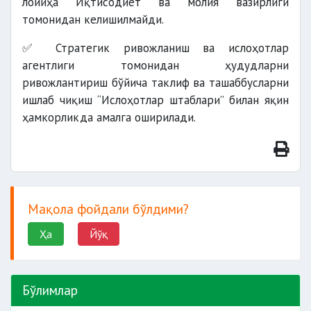
лойиҳа Иқтисодиёт ва молия вазирлиги
томонидан келишилмайди.
✅ Стратегик ривожланиш ва ислоҳотлар
агентлиги томонидан ҳудудларни
ривожлантириш бўйича таклиф ва ташаббусларни
ишлаб чиқиш “Ислоҳотлар штаблари” билан яқин
ҳамкорликда амалга оширилади.
Мақола фойдали бўлдими?
Ҳа
Йўқ
Бўлимлар