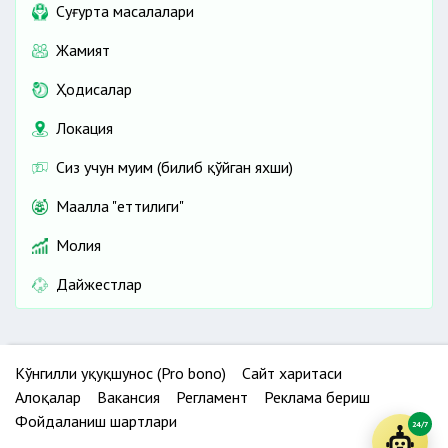
Cуғурта масалалари
Жамият
Ҳодисалар
Локация
Сиз учун муҳим (билиб қўйган яхши)
Маҳалла "еттилиги"
Молия
Дайжестлар
Кўнгилли ҳуқуқшунос (Pro bono)
Сайт харитаси
Алоқалар
Вакансия
Регламент
Реклама бериш
Фойдаланиш шартлари
24/7