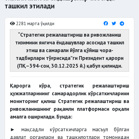
ташкил этилади
2281 марта ўқилди
“Стратегик режалаштириш ва ривожланиш
тизимини янгича ёндашувлар асосида ташкил
этиш ва самарали йўлга қўйиш чора-
тадбирлари тўғрисида”ги Президент қарори
(ПҚ–394-сон, 30.12.2025 й.) қабул қилинди.
Қарорга кўра, стратегик режалаштириш
ҳужжатларининг самарадорлик кўрсаткичларини
мониторинг қилиш Стратегик режалаштириш ва
ривожланишнинг рақамли платформаси орқали
амалга оширилади. Бунда:
► мақсадли кўрсаткичларга масъул бўлган
давлат органлари ва ташкилотлари томонидан