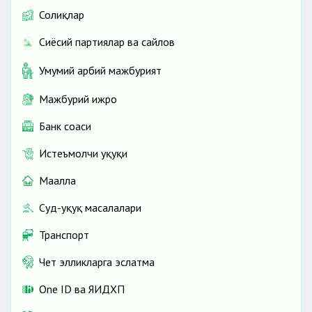
Солиқлар
Сиёсий партиялар ва сайлов
Умумий ҳарбий мажбурият
Мажбурий ижро
Банк соҳаси
Истеъмолчи ҳуқуқи
Маҳалла
Суд-ҳуқуқ масалалари
Транспорт
Чет элликларга эслатма
One ID ва ЯИДХП