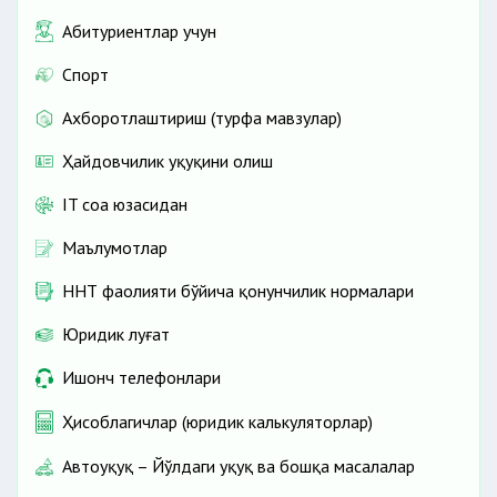
Абитуриентлар учун
Спорт
Ахборотлаштириш (турфа мавзулар)
Ҳайдовчилик ҳуқуқини олиш
IT соҳа юзасидан
Маълумотлар
ННТ фаолияти бўйича қонунчилик нормалари
Юридик луғат
Ишонч телефонлари
Ҳисоблагичлар (юридик калькуляторлар)
Автоҳуқуқ – Йўлдаги ҳуқуқ ва бошқа масалалар