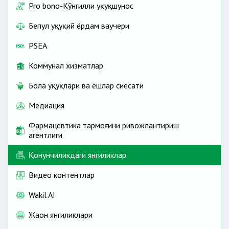
Pro bono-Кўнгилли ҳуқуқшунос
Бепул ҳуқуқий ёрдам ваучери
PSEA
Коммунал хизматлар
Бола ҳуқуқлари ва ёшлар сиёсати
Медиация
Фармацевтика тармоғини ривожлантириш
агентлиги
Қонунчиликдаги янгиликлар
Видео контентлар
Wakil AI
Жаҳон янгиликлари