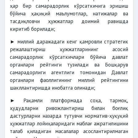
ҳар бир самарадорлик кўрсаткичига эришиш
бўйича ҳақиқий маълумотлар, натижалар ва
тасдиқловчи ҳужжатлар доимий равишда
киритиб борилади;
► миллий даражадаги кенг қамровли стратегик
режалаштириш ҳужжатларининг асосий
самарадорлик кўрсаткичлари бўйича давлат
органлари рейтинги тузилади ва Бошқарув
самарадорлиги агентлиги томонидан Давлат
органлари фаоллигининг миллий рейтингини
шакллантиришда инобатга олинади;
► Рақамли платформада соҳа, тармоқ,
ҳудудларни ривожлантириш билан боғлиқ
дастурларни назарда тутувчи норматив-ҳуқуқий
ҳужжатлар лойиҳаларидаги маблағ ажратилишини
талаб қиладиган масалалар асослантирилмаган