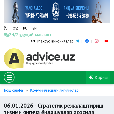
ЎЗ
O‘Z
RU
EN
24/7 ҳуқуқий маслаҳат
Махсус имкониятлар
Кириш
Бош саҳифа
Қонунчиликдаги янгиликлар
06.01.2026 - С
06.01.2026 - Стратегик режалаштириш
тизими янгича ёндашувлар асосида