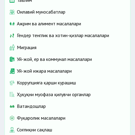
Таълим
Оилавий муносабатлар
Ажрим ва алимент масалалари
Гендер тенглик ва хотин-қизлар масалалари
Миграция
Уй-жой, ер ва коммунал масалалари
Уй-жой ижара масалалари
Коррупцияга қарши курашиш
Ҳуқуқни муҳофаза қилувчи органлар
Ватандошлар
Фуқаролик масалалари
Соғлиқни сақлаш