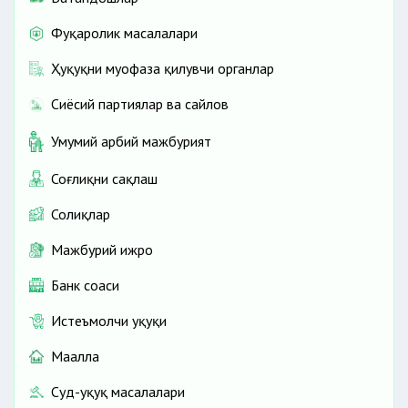
Фуқаролик масалалари
Ҳуқуқни муҳофаза қилувчи органлар
Сиёсий партиялар ва сайлов
Умумий ҳарбий мажбурият
Соғлиқни сақлаш
Солиқлар
Мажбурий ижро
Банк соҳаси
Истеъмолчи ҳуқуқи
Маҳалла
Суд-ҳуқуқ масалалари