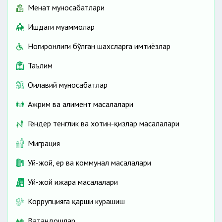
Меҳнат муносабатлари
Ишдаги муаммолар
Ногиронлиги бўлган шахсларга имтиёзлар
Таълим
Оилавий муносабатлар
Ажрим ва алимент масалалари
Гендер тенглик ва хотин-қизлар масалалари
Миграция
Уй-жой, ер ва коммунал масалалари
Уй-жой ижара масалалари
Коррупцияга қарши курашиш
Ватандошлар