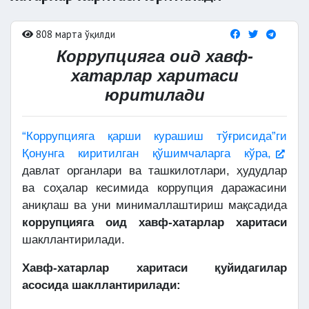
808 марта ўқилди
Коррупцияга оид хавф-
хатарлар харитаси
юритилади
“Коррупцияга қарши курашиш тўғрисида”ги
Қонунга киритилган қўшимчаларга кўра,
давлат органлари ва ташкилотлари, ҳудудлар
ва соҳалар кесимида коррупция даражасини
аниқлаш ва уни минималлаштириш мақсадида
коррупцияга оид хавф-хатарлар харитаси
шакллантирилади.
Хавф-хатарлар харитаси қуйидагилар
асосида шакллантирилади: