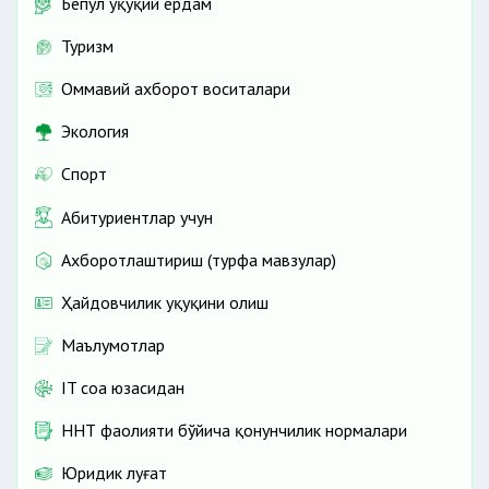
Бепул ҳуқуқий ёрдам
Туризм
Оммавий ахборот воситалари
Экология
Спорт
Абитуриентлар учун
Ахборотлаштириш (турфа мавзулар)
Ҳайдовчилик ҳуқуқини олиш
Маълумотлар
IT соҳа юзасидан
ННТ фаолияти бўйича қонунчилик нормалари
Юридик луғат