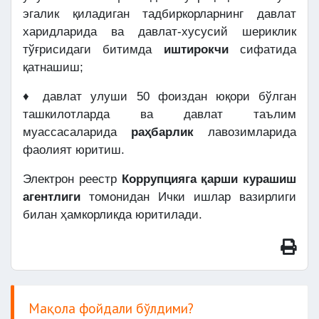
эгалик қиладиган тадбиркорларнинг давлат
харидларида ва давлат-хусусий шериклик
тўғрисидаги битимда
иштирокчи
сифатида
қатнашиш;
♦ давлат улуши 50 фоиздан юқори бўлган
ташкилотларда ва давлат таълим
муассасаларида
раҳбарлик
лавозимларида
фаолият юритиш.
Электрон реестр
Коррупцияга қарши курашиш
агентлиги
томонидан Ички ишлар вазирлиги
билан ҳамкорликда юритилади.
Мақола фойдали бўлдими?