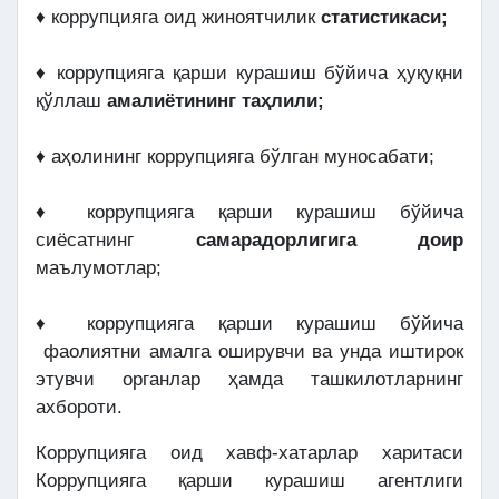
♦ коррупцияга оид жиноятчилик
статистикаси;
♦ коррупцияга қарши курашиш бўйича ҳуқуқни
қўллаш
амалиётининг таҳлили;
♦ аҳолининг коррупцияга бўлган муносабати;
♦ коррупцияга қарши курашиш бўйича
сиёсатнинг
самарадорлигига доир
маълумотлар;
♦ коррупцияга қарши курашиш бўйича
фаолиятни амалга оширувчи ва унда иштирок
этувчи органлар ҳамда ташкилотларнинг
ахбороти.
Коррупцияга оид хавф-хатарлар харитаси
Коррупцияга қарши курашиш агентлиги