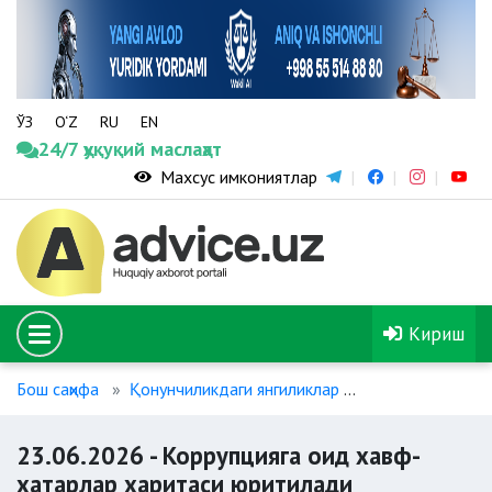
ЎЗ
O‘Z
RU
EN
24/7 ҳуқуқий маслаҳат
Махсус имкониятлар
Кириш
Бош саҳифа
Қонунчиликдаги янгиликлар
23.06.2026 - К
23.06.2026 - Коррупцияга оид хавф-
хатарлар харитаси юритилади