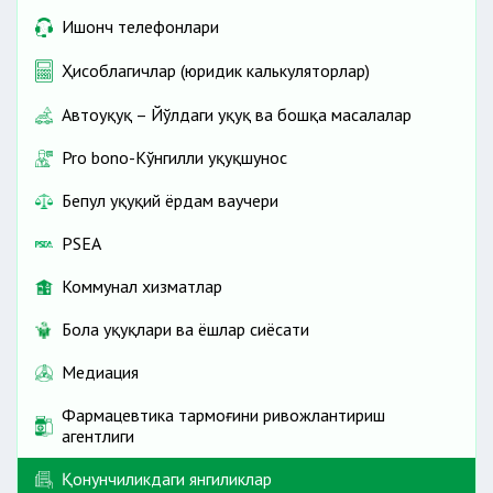
Ишонч телефонлари
Ҳисоблагичлар (юридик калькуляторлар)
Автоҳуқуқ – Йўлдаги ҳуқуқ ва бошқа масалалар
Pro bono-Кўнгилли ҳуқуқшунос
Бепул ҳуқуқий ёрдам ваучери
PSEA
Коммунал хизматлар
Бола ҳуқуқлари ва ёшлар сиёсати
Медиация
Фармацевтика тармоғини ривожлантириш
агентлиги
Қонунчиликдаги янгиликлар