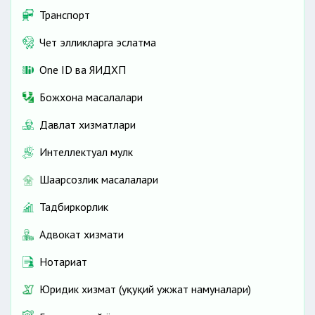
Транспорт
Чет элликларга эслатма
One ID ва ЯИДХП
Божхона масалалари
Давлат хизматлари
Интеллектуал мулк
Шаҳарсозлик масалалари
Тадбиркорлик
Адвокат хизмати
Нотариат
Юридик хизмат (ҳуқуқий ҳужжат намуналари)