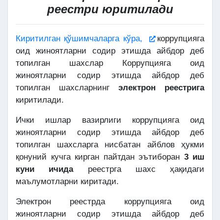
реестри юритилади
Киритилган қўшимчаларга кўра,
коррупцияга
оид жиноятларни содир этишда айбдор деб
топилган шахслар Коррупцияга оид
жиноятларни содир этишда айбдор деб
топилган шахсларнинг
электрон реестрига
киритилади.
Ички ишлар вазирлиги коррупцияга оид
жиноятларни содир этишда айбдор деб
топилган шахсларга нисбатан айблов ҳукми
қонуний кучга кирган пайтдан эътиборан
3 иш
куни ичида
реестрга шахс ҳақидаги
маълумотларни киритади.
Электрон реестрда коррупцияга оид
жиноятларни содир этишда айбдор деб