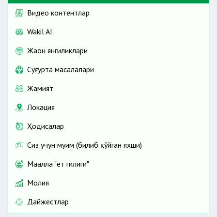
Видео контентлар
Wakil AI
Жаҳон янгиликлари
Cуғурта масалалари
Жамият
Локация
Ҳодисалар
Сиз учун муҳим (билиб қўйган яхши)
Маҳалла "еттилиги"
Молия
Дайжестлар