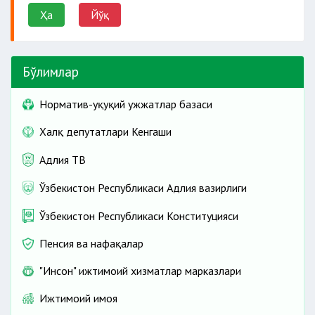
Ҳа
Йўқ
Бўлимлар
Норматив-ҳуқуқий ҳужжатлар базаси
Халқ депутатлари Кенгаши
Адлия ТВ
Ўзбекистон Республикаси Адлия вазирлиги
Ўзбекистон Республикаси Конституцияси
Пенсия ва нафақалар
"Инсон" ижтимоий хизматлар марказлари
Ижтимоий ҳимоя