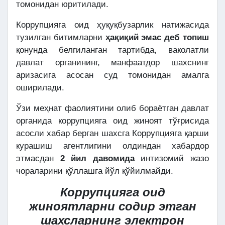
томонидан юритилади.
Коррупцияга оид ҳуқуқбузарлик натижасида
тузилган битимларни
ҳақиқий эмас деб топиш
қонунда белгиланган тартибда, ваколатли
давлат органининг, манфаатдор шахснинг
аризасига асосан суд томонидан амалга
оширилади.
Ўзи меҳнат фаолиятини олиб бораётган давлат
органида коррупцияга оид жиноят тўғрисида
асосли хабар берган шахсга Коррупцияга қарши
курашиш агентлигини олдиндан хабардор
этмасдан
2 йил давомида
интизомий жазо
чораларини қўллашга йўл қўйилмайди.
Коррупцияга оид
жиноятларни содир этган
шахсларнинг электрон