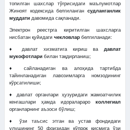
топилган шахслар тўғрисидаги маълумотлар
Жиноят кодексида белгиланган
судланганлик
муддати
давомида сақланади.
Электрон реестрга киритилган шахсларга
нисбатан қуйидаги
чекловлар
белгиланади:
♦ давлат хизматига кириш ва
давлат
мукофотлари
билан тақдирланиш;
♦ сайланадиган ва алоҳида тартибда
тайинланадиган лавозимларга номзодининг
кўрсатилиши;
♦ давлат органлари ҳузуридаги жамоатчилик
кенгашлари ҳамда идоралараро
коллегиал
органларнинг аъзоси бўлиш;
♦ ўзи таъсис этган ва устав фондидаги
улушининг 50 фоизидан кўпроқ қисмига ўзи