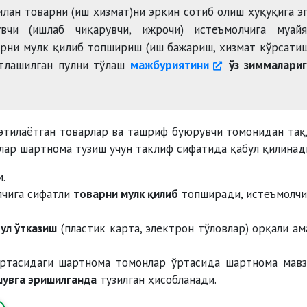
лан товарни (иш хизмат)ни эркин сотиб олиш ҳуқуқига э
вчи (ишлаб чиқарувчи, ижрочи) истеъмолчига муайя
рни мулк қилиб топшириш (иш бажариш, хизмат кўрсати
ртлашилган пулни тўлаш
мажбуриятини
ўз зиммалариг
этилаётган товарлар ва ташриф буюрувчи томонидан та
лар шартнома тузиш учун таклиф сифатида қабул қилинад
.
лчига сифатли
товарни мулк қилиб
топширади, истеъмолчи
пул ўтказиш
(пластик карта, электрон тўловлар) орқали ам
ртасидаги шартнома томонлар ўртасида шартнома мавз
шувга эришилганда
тузилган ҳисобланади.