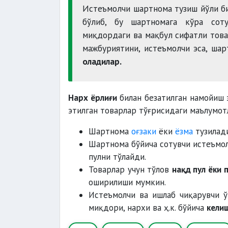
Истеъмолчи шартнома тузиш йўли би
бўлиб, бу шартномага кўра соту
миқдордаги ва мақбул сифатли това
мажбуриятини, истеъмолчи эса, ша
оладилар.
Нарх ёрлиғи
билан безатилган намойиш 
этилган товарлар тўғрисидаги маълумот
Шартнома
оғзаки
ёки
ёзма
тузилади
Шартнома бўйича сотувчи истеъмо
пулни тўлайди.
Товарлар учун тўлов
нақд пул ёки 
оширилиши мумкин.
Истеъмолчи ва ишлаб чиқарувчи ў
миқдори, нархи ва ҳ.к. бўйича
кели