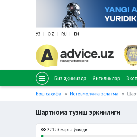
ЎЗ
O‘Z
RU
EN
Биз ҳақимизда
Янгиликлар
Экс
Бош саҳифа
Истеъмолчига эслатма
Шарт
Шартнома тузиш эркинлиги
22123 марта ўқилди