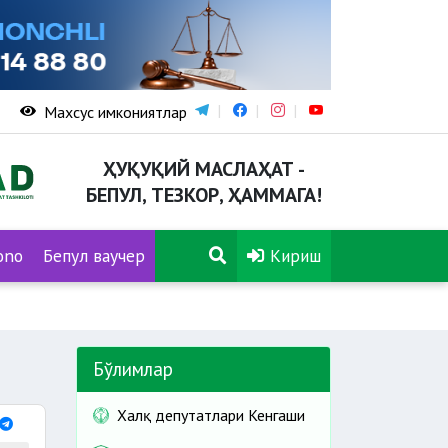
Махсус имкониятлар
ҲУҚУҚИЙ МАСЛАҲАТ -
БЕПУЛ, ТЕЗКОР, ҲАММАГА!
ono
Бепул ваучер
Кириш
Бўлимлар
Халқ депутатлари Кенгаши