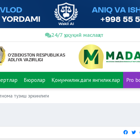
24/7 ҳуқуқий маслаҳат
пертлар
Бюролар
Қонунчиликдаги янгиликлар
Pro b
нома тузиш эркинлиги