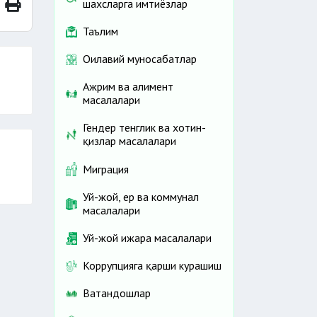
шахсларга имтиёзлар
Таълим
Оилавий муносабатлар
Ажрим ва алимент
масалалари
Гендер тенглик ва хотин-
қизлар масалалари
Миграция
Уй-жой, ер ва коммунал
масалалари
Уй-жой ижара масалалари
Коррупцияга қарши курашиш
Ватандошлар