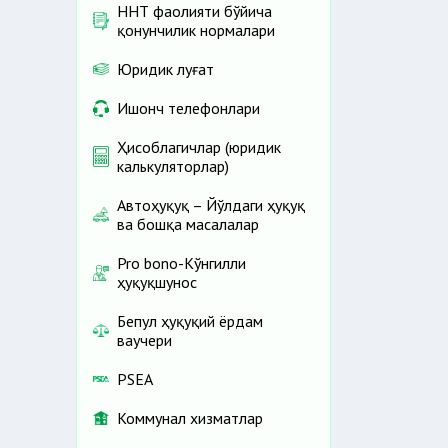
ННТ фаолияти бўйича
қонунчилик нормалари
Юридик луғат
Ишонч телефонлари
Ҳисоблагичлар (юридик
калькуляторлар)
Автоҳуқуқ – Йўлдаги ҳуқуқ
ва бошқа масалалар
Pro bono-Кўнгилли
ҳуқуқшунос
Бепул ҳуқуқий ёрдам
ваучери
PSEA
Коммунал хизматлар