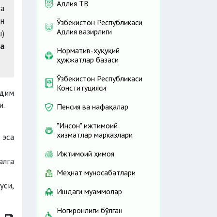
Адлия ТВ
га
н
Ўзбекистон Республикаси
Адлия вазирлиги
ш)
а
Норматив-ҳуқуқий
ҳужжатлар базаси
Ўзбекистон Республикаси
Конституцияси
қдим
и.
Пенсия ва нафақалар
"Инсон" ижтимоий
хизматлар марказлари
 эса
Ижтимоий ҳимоя
алга
Меҳнат муносабатлари
уси,
Ишдаги муаммолар
Ногиронлиги бўлган