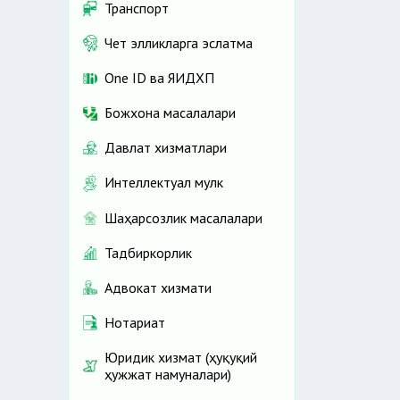
Транспорт
Чет элликларга эслатма
One ID ва ЯИДХП
Божхона масалалари
Давлат хизматлари
Интеллектуал мулк
Шаҳарсозлик масалалари
Тадбиркорлик
Адвокат хизмати
Нотариат
Юридик хизмат (ҳуқуқий
ҳужжат намуналари)