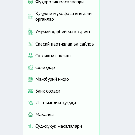
Фуқаролик масалалари
Ҳуқуқни муҳофаза қилувчи
органлар
Умумий ҳарбий мажбурият
Сиёсий партиялар ва сайлов
Соғлиқни сақлаш
Солиқлар
Мажбурий ижро
Банк соҳаси
Истеъмолчи ҳуқуқи
Маҳалла
Суд-ҳуқуқ масалалари