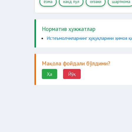
ёзма
нақд пул
оғзаки
шартнома
Норматив ҳужжатлар
Истеъмолчиларнинг ҳуқуқларини ҳимоя қ
Мақола фойдали бўлдими?
Ҳа
Йўқ