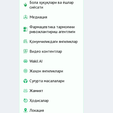
Бола ҳуқуқлари ва ёшлар
сиёсати
Медиация
Фармацевтика тармоғини
ривожлантириш агентлиги
Қонунчиликдаги янгиликлар
Видео контентлар
Wakil AI
Жаҳон янгиликлари
Cуғурта масалалари
Жамият
Ҳодисалар
Локация