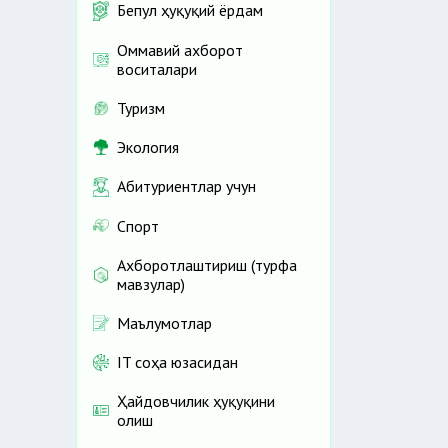
Бепул ҳуқуқий ёрдам
Оммавий ахборот
воситалари
Туризм
Экология
Абитуриентлар учун
Спорт
Ахборотлаштириш (турфа
мавзулар)
Маълумотлар
IT соҳа юзасидан
Ҳайдовчилик ҳуқуқини
олиш