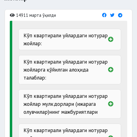
14911 марта ўқилди
Кўп квартирали уйлардаги нотурар
жойлар:
Кўп квартирали уйлардаги нотурар
уйнинг ёнига
жойларга қўйилган алоҳида
талаблар:
яшаш учун мўлжалланмаган
Кўп квартирали уйлардаги нотурар
эшик бўлиши керак;
қайта жиҳозланган
жойлар мулкдорлари (ижарага
олувчилар)нинг мажбуриятлари
пардозланган бўлиши
нотурар жойлар
керак.
Кўп квартирали уйлардаги нотурар