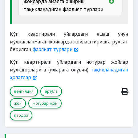
жойларда амалга ошириш
тақиқланадиган фаолият турлари
марказий
иситиш
Кўп квартирали уйлардаги яшаш учун
соат 23.00
мўлжалланмаган жойларда жойлаштиришга рухсат
дан
умумий
берилган
фаолият турлари
овқатланиш
Кўп квартирали уйлардаги нотурар жойлар
мулкдорларига (ижарага олувчи)
тақиқланадиган
ҳолатлар
газ ҳисоблагичларни ўрнатиш;
ёнғин хавфсизлиги
вентилция
ертўла
жой
Нотурар жой
тез алангаланадиган
пардоз
соғлом ҳаёт
10 тадан