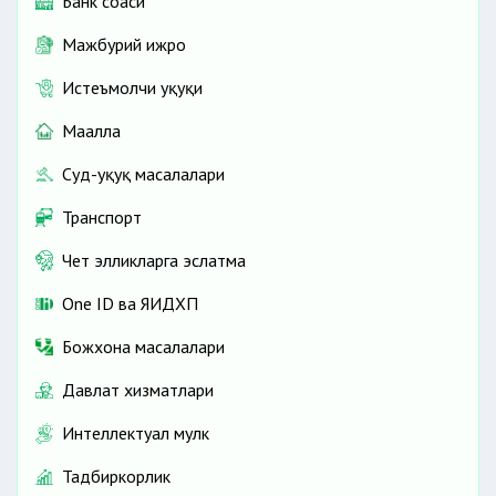
Банк соҳаси
Мажбурий ижро
Истеъмолчи ҳуқуқи
Маҳалла
Суд-ҳуқуқ масалалари
Транспорт
Чет элликларга эслатма
One ID ва ЯИДХП
Божхона масалалари
Давлат хизматлари
Интеллектуал мулк
Тадбиркорлик