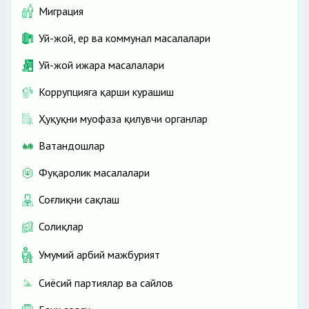
Миграция
Уй-жой, ер ва коммунал масалалари
Уй-жой ижара масалалари
Коррупцияга қарши курашиш
Ҳуқуқни муҳофаза қилувчи органлар
Ватандошлар
Фуқаролик масалалари
Соғлиқни сақлаш
Солиқлар
Умумий ҳарбий мажбурият
Сиёсий партиялар ва сайлов