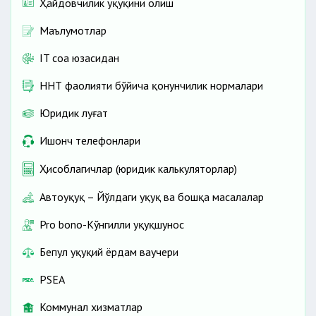
Ҳайдовчилик ҳуқуқини олиш
Маълумотлар
IT соҳа юзасидан
ННТ фаолияти бўйича қонунчилик нормалари
Юридик луғат
Ишонч телефонлари
Ҳисоблагичлар (юридик калькуляторлар)
Автоҳуқуқ – Йўлдаги ҳуқуқ ва бошқа масалалар
Pro bono-Кўнгилли ҳуқуқшунос
Бепул ҳуқуқий ёрдам ваучери
PSEA
Коммунал хизматлар