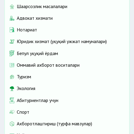
Шаҳарсозлик масалалари
Адвокат хизмати
Нотариат
Юридик хизмат (ҳуқуқий ҳужжат намуналари)
Бепул ҳуқуқий ёрдам
Оммавий ахборот воситалари
Туризм
Экология
Абитуриентлар учун
Спорт
Ахборотлаштириш (турфа мавзулар)