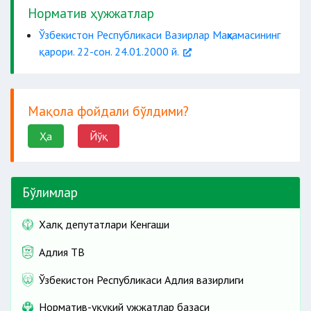
ортиқ
Норматив ҳужжатлар
асбоб-ускуналарда
Ўзбекистон Республикаси Вазирлар Маҳкамасининг
қарори. 22-сон. 24.01.2000 й.
носозликлар
сўзлашув
пунктлари
Мақола фойдали бўлдими?
маросимлар билан
Ҳа
Йўқ
авария-
таъмирлаш хизматлари
саноат
Бўлимлар
жойга техник хизмат
кўрсатиш
Халқ депутатлари Кенгаши
Адлия ТВ
Ўзбекистон Республикаси Адлия вазирлиги
Норматив-ҳуқуқий ҳужжатлар базаси