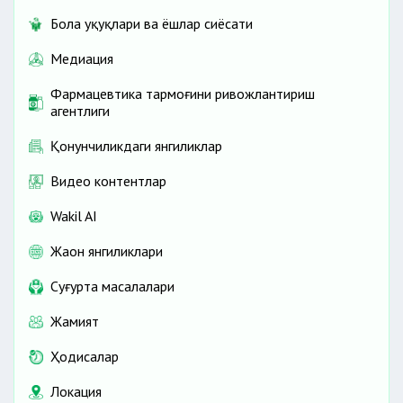
Бола ҳуқуқлари ва ёшлар сиёсати
Медиация
Фармацевтика тармоғини ривожлантириш
агентлиги
Қонунчиликдаги янгиликлар
Видео контентлар
Wakil AI
Жаҳон янгиликлари
Cуғурта масалалари
Жамият
Ҳодисалар
Локация