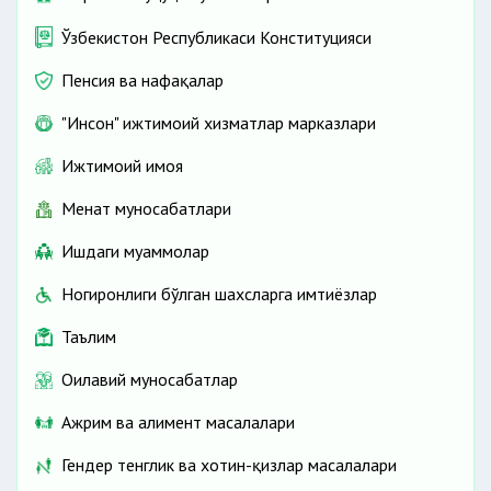
Ўзбекистон Республикаси Конституцияси
Пенсия ва нафақалар
"Инсон" ижтимоий хизматлар марказлари
Ижтимоий ҳимоя
Меҳнат муносабатлари
Ишдаги муаммолар
Ногиронлиги бўлган шахсларга имтиёзлар
Таълим
Оилавий муносабатлар
Ажрим ва алимент масалалари
Гендер тенглик ва хотин-қизлар масалалари