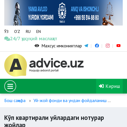
ЎЗ
O‘Z
RU
EN
24/7 ҳуқуқий маслаҳат
Махсус имкониятлар
Кириш
Бош саҳифа
Уй-жой фонди ва ундан фойдаланиш
Кўп к
Кўп квартирали уйлардаги нотурар
жойлар