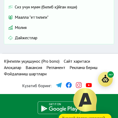
Сиз учун муҳим (билиб қўйган яхши)
Маҳалла "еттилиги"
Молия
Дайжестлар
Кўнгилли ҳуқуқшунос (Pro bono)
Сайт харитаси
Алоқалар
Вакансия
Регламент
Реклама бериш
Фойдаланиш шартлари
24/7
Кузатиб боринг: