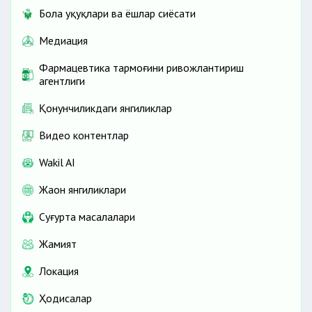
Бола ҳуқуқлари ва ёшлар сиёсати
Медиация
Фармацевтика тармоғини ривожлантириш
агентлиги
Қонунчиликдаги янгиликлар
Видео контентлар
Wakil AI
Жаҳон янгиликлари
Cуғурта масалалари
Жамият
Локация
Ҳодисалар