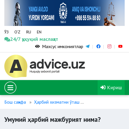
ЎЗ
O‘Z
RU
EN
24/7 ҳуқуқий маслаҳат
Махсус имкониятлар
Кириш
Бош саҳифа
Ҳарбий хизматни ўташ
Умумий ҳарбий мажб
Умумий ҳарбий мажбурият нима?