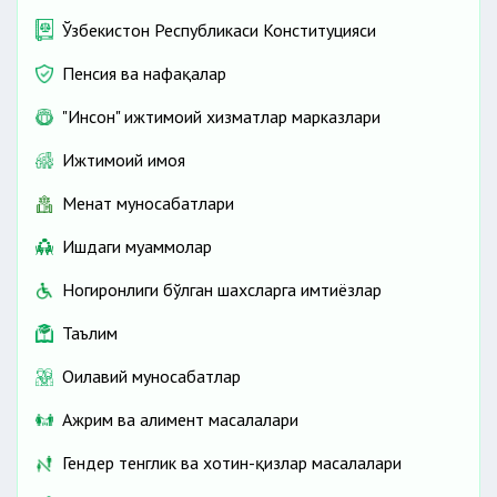
Ўзбекистон Республикаси Конституцияси
Пенсия ва нафақалар
"Инсон" ижтимоий хизматлар марказлари
Ижтимоий ҳимоя
Меҳнат муносабатлари
Ишдаги муаммолар
Ногиронлиги бўлган шахсларга имтиёзлар
Таълим
Оилавий муносабатлар
Ажрим ва алимент масалалари
Гендер тенглик ва хотин-қизлар масалалари