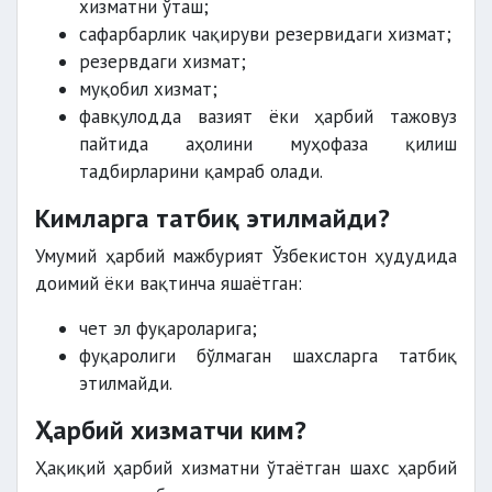
хизматни ўташ;
сафарбарлик чақируви резервидаги хизмат;
резервдаги хизмат;
муқобил хизмат;
фавқулодда вазият ёки ҳарбий тажовуз
пайтида аҳолини муҳофаза қилиш
тадбирларини қамраб олади.
Кимларга татбиқ этилмайди?
Умумий ҳарбий мажбурият Ўзбекистон ҳудудида
доимий ёки вақтинча яшаётган:
чет эл фуқароларига;
фуқаролиги бўлмаган шахсларга татбиқ
этилмайди.
Ҳарбий хизматчи ким?
Ҳақиқий ҳарбий хизматни ўтаётган шахс ҳарбий