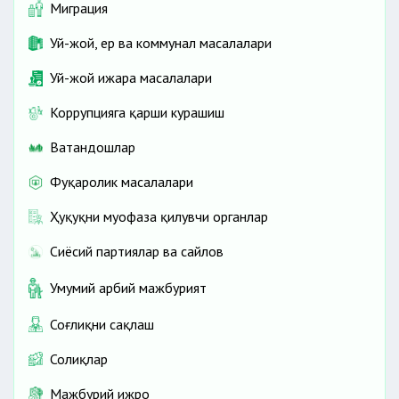
Миграция
Уй-жой, ер ва коммунал масалалари
Уй-жой ижара масалалари
Коррупцияга қарши курашиш
Ватандошлар
Фуқаролик масалалари
Ҳуқуқни муҳофаза қилувчи органлар
Сиёсий партиялар ва сайлов
Умумий ҳарбий мажбурият
Соғлиқни сақлаш
Солиқлар
Мажбурий ижро