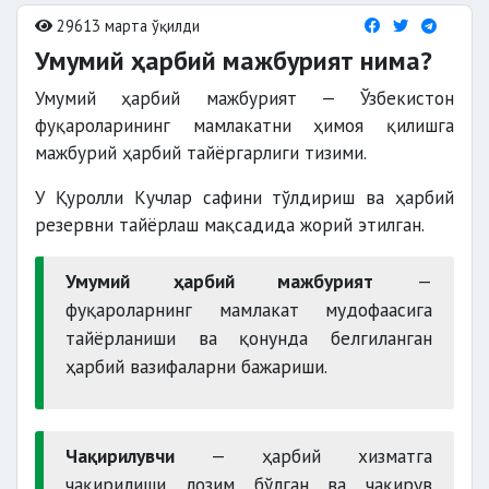
29613 марта ўқилди
Умумий ҳарбий мажбурият нима?
Умумий ҳарбий мажбурият — Ўзбекистон
фуқароларининг мамлакатни ҳимоя қилишга
мажбурий ҳарбий тайёргарлиги тизими.
У Қуролли Кучлар сафини тўлдириш ва ҳарбий
резервни тайёрлаш мақсадида жорий этилган.
Умумий ҳарбий мажбурият
—
фуқароларнинг мамлакат мудофаасига
тайёрланиши ва қонунда белгиланган
ҳарбий вазифаларни бажариши.
Чақирилувчи
— ҳарбий хизматга
чақирилиши лозим бўлган ва чақирув