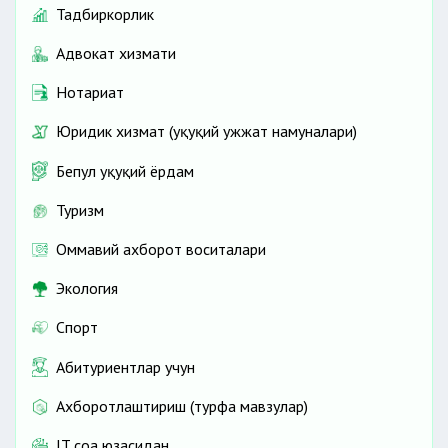
Тадбиркорлик
Адвокат хизмати
Нотариат
Юридик хизмат (ҳуқуқий ҳужжат намуналари)
Бепул ҳуқуқий ёрдам
Туризм
Оммавий ахборот воситалари
Экология
Спорт
Абитуриентлар учун
Ахборотлаштириш (турфа мавзулар)
IT соҳа юзасидан