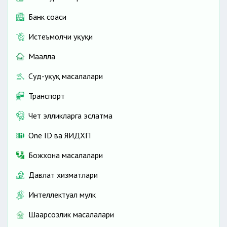
Банк соҳаси
Истеъмолчи ҳуқуқи
Маҳалла
Суд-ҳуқуқ масалалари
Транспорт
Чет элликларга эслатма
One ID ва ЯИДХП
Божхона масалалари
Давлат хизматлари
Интеллектуал мулк
Шаҳарсозлик масалалари