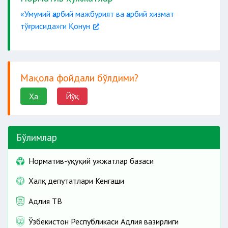
«Умумий ҳарбий мажбурият ва ҳарбий хизмат
тўғрисида»ги Қонун
Мақола фойдали бўлдими?
Ҳа
Йўқ
Бўлимлар
Норматив-ҳуқуқий ҳужжатлар базаси
Халқ депутатлари Кенгаши
Адлия ТВ
Ўзбекистон Республикаси Адлия вазирлиги