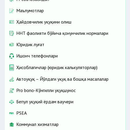
Маълумотлар
Ҳайдовчилик ҳуқуқини олиш
ННТ фаолияти бўйича қонунчилик нормалари
Юридик луғат
Ишонч телефонлари
Ҳисоблагичлар (юридик калькуляторлар)
Автоҳуқуқ – Йўлдаги ҳуқуқ ва бошқа масалалар
Pro bono-Кўнгилли ҳуқуқшунос
Бепул ҳуқуқий ёрдам ваучери
PSEA
Коммунал хизматлар