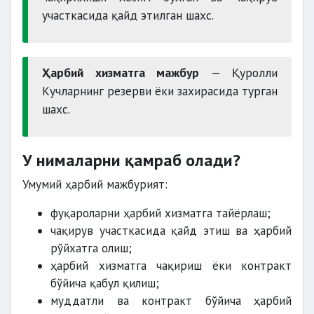
участкасида қайд этилган шахс.
Ҳарбий хизматга мажбур
— Қуролли
Кучларнинг резерви ёки захирасида турган
шахс.
У нималарни қамраб олади?
Умумий ҳарбий мажбурият:
фуқароларни ҳарбий хизматга тайёрлаш;
чақирув участкасида қайд этиш ва ҳарбий
рўйхатга олиш;
ҳарбий хизматга чақириш ёки контракт
бўйича қабул қилиш;
муддатли ва контракт бўйича ҳарбий