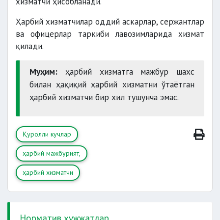
хизматчи ҳисобланади.
Ҳарбий хизматчилар оддий аскарлар, сержантлар
ва офицерлар таркиби лавозимларида хизмат
қилади.
Муҳим:
ҳарбий хизматга мажбур шахс
билан ҳақиқий ҳарбий хизматни ўтаётган
ҳарбий хизматчи бир хил тушунча эмас.
Қуролли кучлар
ҳарбий мажбурият,
ҳарбий хизматчи
Норматив ҳужжатлар