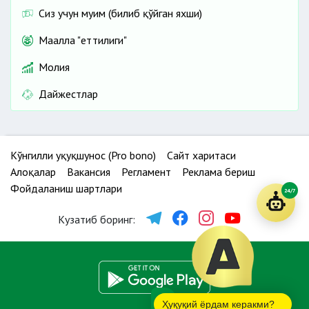
Сиз учун муҳим (билиб қўйган яхши)
Маҳалла "еттилиги"
Молия
Дайжестлар
Кўнгилли ҳуқуқшунос (Pro bono)
Сайт харитаси
Алоқалар
Вакансия
Регламент
Реклама бериш
Фойдаланиш шартлари
24/7
Кузатиб боринг:
Ҳуқуқий ёрдам керакми?