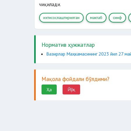
чиқилади.
ихтисослаштирилган
мактаб
синф
Норматив ҳужжатлар
Вазирлар Маҳкамасининг 2023 йил 27 ма
Мақола фойдали бўлдими?
Ҳа
Йўқ