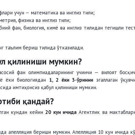
лари учун — математика ва инглиз тили;
метрия, физика ва инглиз тили;
биий фан, биология, кимё ва инглиз тилидан тегишли тес
г таълим бериш тилида ўтказилади.
ул қилиниши мумкин?
 асосий фан олимпиадаларининг учинчи — вилоят босқи
имё ёки биологиядан
1, 2 ёки 3-ўринни
эгаллаган ўқувч
сида имтиҳонсиз қабул қилиниши мумкин.
ртиби қандай?
лган кундан кейин
20 кун ичида
Агентлик ва мактаблар
ида апелляция бериши мумкин. Апелляция 10 кун ичида к