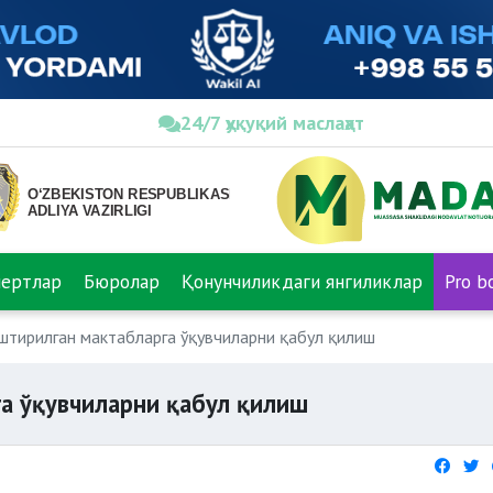
24/7 ҳуқуқий маслаҳат
пертлар
Бюролар
Қонунчиликдаги янгиликлар
Pro b
штирилган мактабларга ўқувчиларни қабул қилиш
а ўқувчиларни қабул қилиш