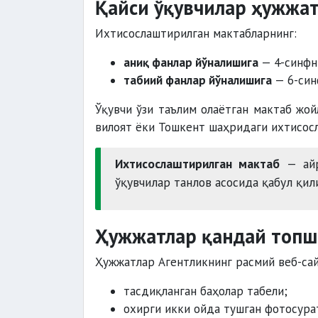
Қайси ўқувчилар ҳужжа
Ихтисослаштирилган мактабларнинг:
аниқ фанлар йўналишига
— 4-синфн
табиий фанлар йўналишига
— 6-син
Ўқувчи ўзи таълим олаётган мактаб жо
вилоят ёки Тошкент шаҳридаги ихтисос
Ихтисослаштирилган мактаб
— айр
ўқувчилар танлов асосида қабул қил
Ҳужжатлар қандай топш
Ҳужжатлар Агентликнинг расмий веб-са
тасдиқланган баҳолар табели;
охирги икки ойда тушган фотосура