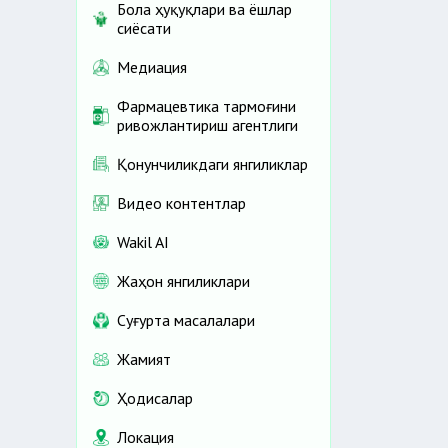
Бола ҳуқуқлари ва ёшлар
сиёсати
Медиация
Фармацевтика тармоғини
ривожлантириш агентлиги
Қонунчиликдаги янгиликлар
Видео контентлар
Wakil AI
Жаҳон янгиликлари
Cуғурта масалалари
Жамият
Ҳодисалар
Локация