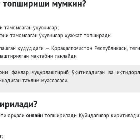
т топшириши мумкин?
и тамомлаган ўқувчилар;
фни тамомлаган ўқувчилар ҳужжат топширади.
йлашган ҳудуддаги — Қорақалпоғистон Республикаси, тег
лаштирилган мактабни танлайди.
им фанлар чуқурлаштириб ўқитиладиган ва иқтидорл
инадиган таълим муассасаси.
ирилади?
йти орқали
онлайн
топширилади. Қуйидагилар киритилади
т;