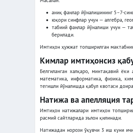
Масалан:
аниқ фанлар йўналишининг 5–7-синф
юқори синфлар учун — алгебра, гео
табиий фанлар йўналиши учун — та
берилади.
Имтиҳон ҳужжат топширилган мактабнин
Кимлар имтиҳонсиз қаб
Белгиланган халқаро, минтақавий ёки
математика, информатика, физика, к
тегишли йўналишда қабул квотаси доира
Натижа ва апелляция та
Имтиҳон натижалари имтиҳон топшири
расмий сайтларида эълон қилинади.
Натижадан норози ўқувчи 3 иш куни ич