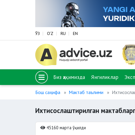
ЎЗ
O‘Z
RU
EN
Биз ҳақимизда
Янгиликлар
Экс
Бош саҳифа
Мактаб таълими
Ихтисосла
Ихтисослаштирилган мактабларг
45160 марта ўқилди