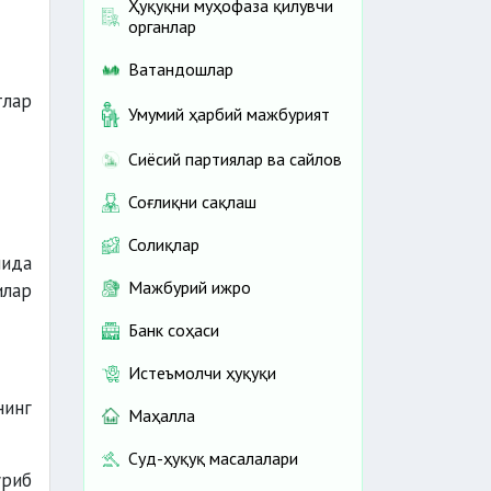
Ҳуқуқни муҳофаза қилувчи
органлар
Ватандошлар
тлар
Умумий ҳарбий мажбурият
Сиёсий партиялар ва сайлов
Соғлиқни сақлаш
Солиқлар
чида
Мажбурий ижро
илар
Банк соҳаси
Истеъмолчи ҳуқуқи
нинг
Маҳалла
Суд-ҳуқуқ масалалари
ўриб