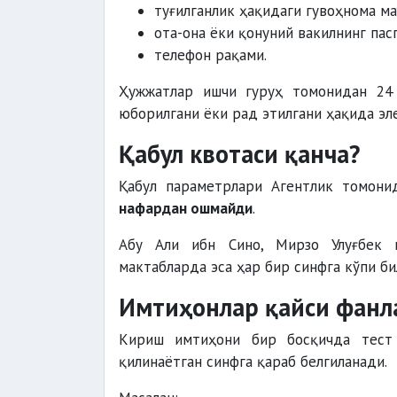
туғилганлик ҳақидаги гувоҳнома м
ота-она ёки қонуний вакилнинг па
телефон рақами.
Ҳужжатлар ишчи гуруҳ томонидан 24 
юборилгани ёки рад этилгани ҳақида эл
Қабул квотаси қанча?
Қабул параметрлари Агентлик томони
нафардан ошмайди
.
Абу Али ибн Сино, Мирзо Улуғбек 
мактабларда эса ҳар бир синфга кўпи б
Имтиҳонлар қайси фанл
Кириш имтиҳони бир босқичда тест 
қилинаётган синфга қараб белгиланади.