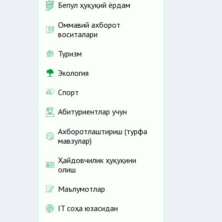
Бепул ҳуқуқий ёрдам
Оммавий ахборот
воситалари
Туризм
Экология
Спорт
Абитуриентлар учун
Ахборотлаштириш (турфа
мавзулар)
Ҳайдовчилик ҳуқуқини
олиш
Маълумотлар
IT соҳа юзасидан