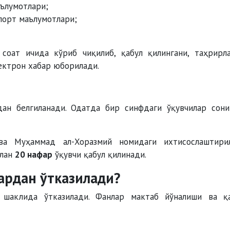
аълумотлари;
спорт маълумотлари;
соат ичида кўриб чиқилиб, қабул қилингани, таҳрирл
ектрон хабар юборилади.
дан белгиланади. Одатда бир синфдаги ўқувчилар сон
ва Муҳаммад ал-Хоразмий номидаги ихтисослаштири
илан
20 нафар
ўқувчи қабул қилинади.
ардан ўтказилади?
шаклида ўтказилади. Фанлар мактаб йўналиши ва қ