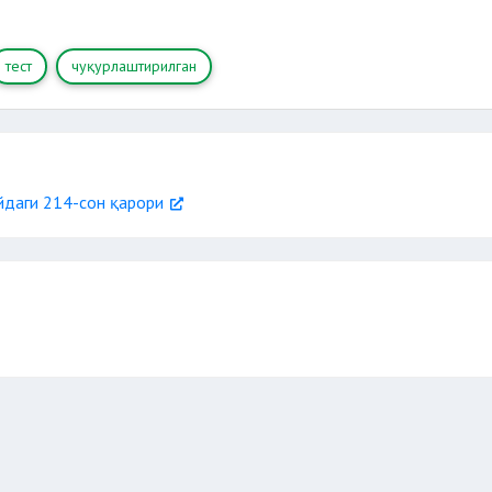
тест
чуқурлаштирилган
йдаги 214-сон қарори