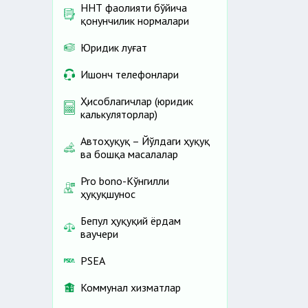
ННТ фаолияти бўйича
қонунчилик нормалари
Юридик луғат
Ишонч телефонлари
Ҳисоблагичлар (юридик
калькуляторлар)
Автоҳуқуқ – Йўлдаги ҳуқуқ
ва бошқа масалалар
Pro bono-Кўнгилли
ҳуқуқшунос
Бепул ҳуқуқий ёрдам
ваучери
PSEA
Коммунал хизматлар