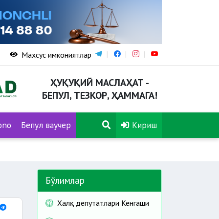
Махсус имкониятлар
ҲУҚУҚИЙ МАСЛАҲАТ -
БЕПУЛ, ТЕЗКОР, ҲАММАГА!
ono
Бепул ваучер
Кириш
Бўлимлар
Халқ депутатлари Кенгаши