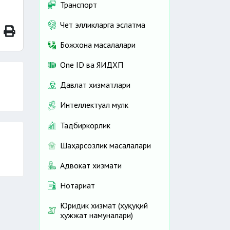
Транспорт
Чет элликларга эслатма
Божхона масалалари
One ID ва ЯИДХП
Давлат хизматлари
Интеллектуал мулк
Тадбиркорлик
Шаҳарсозлик масалалари
Адвокат хизмати
Нотариат
Юридик хизмат (ҳуқуқий
ҳужжат намуналари)