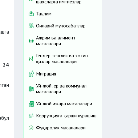
шахсларга имтиёзлар
Таълим
Оилавий муносабатлар
ашга
Ажрим ва алимент
масалалари
Гендер тенглик ва хотин-
қизлар масалалари
и
24
Миграция
лган
Уй-жой, ер ва коммунал
масалалари
Уй-жой ижара масалалари
Коррупцияга қарши курашиш
абул
Фуқаролик масалалари