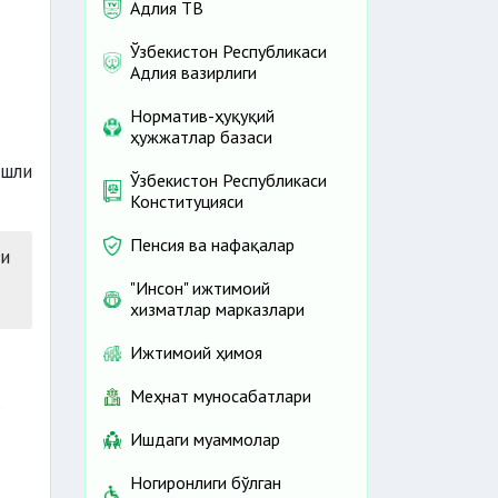
Адлия ТВ
Ўзбекистон Республикаси
Адлия вазирлиги
Норматив-ҳуқуқий
ҳужжатлар базаси
ишли
Ўзбекистон Республикаси
Конституцияси
Пенсия ва нафақалар
и
"Инсон" ижтимоий
хизматлар марказлари
Ижтимоий ҳимоя
Меҳнат муносабатлари
:
Ишдаги муаммолар
Ногиронлиги бўлган