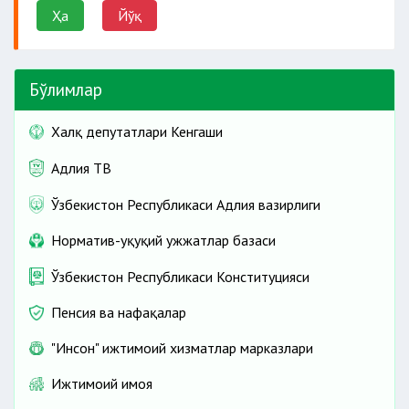
Ҳа
Йўқ
Бўлимлар
Халқ депутатлари Кенгаши
Адлия ТВ
Ўзбекистон Республикаси Адлия вазирлиги
Норматив-ҳуқуқий ҳужжатлар базаси
Ўзбекистон Республикаси Конституцияси
Пенсия ва нафақалар
"Инсон" ижтимоий хизматлар марказлари
Ижтимоий ҳимоя