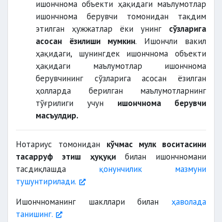
ишончнома объекти ҳақидаги маълумотлар
ишончнома берувчи томонидан тақдим
этилган ҳужжатлар ёки унинг
сўзларига
асосан ёзилиши мумкин
. Ишончли вакил
ҳақидаги, шунингдек ишончнома объекти
ҳақидаги маълумотлар ишончнома
берувчининг сўзларига асосан ёзилган
ҳолларда берилган маълумотларнинг
тўғрилиги учун
ишончнома берувчи
масъулдир.
Нотариус томонидан
кўчмас мулк воситасини
тасарруф этиш ҳуқуқи
билан ишончномани
тасдиқлашда
қонунчилик мазмуни
тушунтирилади.
Ишончноманинг шакллари билан
ҳаволада
танишинг.