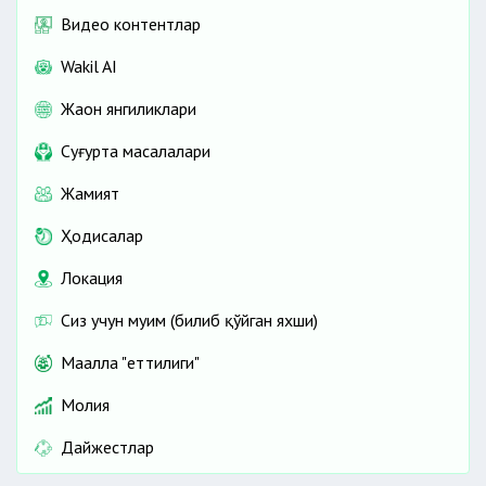
Видео контентлар
Wakil AI
Жаҳон янгиликлари
Cуғурта масалалари
Жамият
Ҳодисалар
Локация
Сиз учун муҳим (билиб қўйган яхши)
Маҳалла "еттилиги"
Молия
Дайжестлар