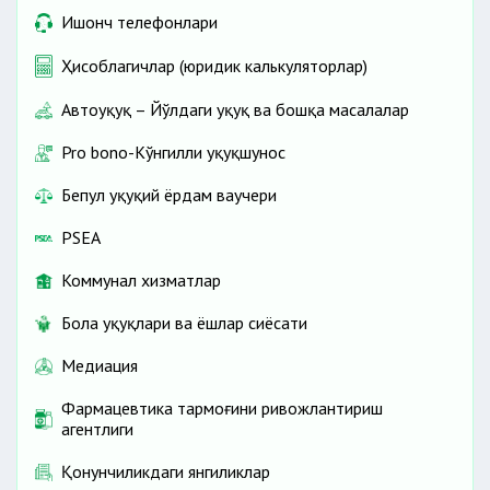
Ишонч телефонлари
Ҳисоблагичлар (юридик калькуляторлар)
Автоҳуқуқ – Йўлдаги ҳуқуқ ва бошқа масалалар
Pro bono-Кўнгилли ҳуқуқшунос
Бепул ҳуқуқий ёрдам ваучери
PSEA
Коммунал хизматлар
Бола ҳуқуқлари ва ёшлар сиёсати
Медиация
Фармацевтика тармоғини ривожлантириш
агентлиги
Қонунчиликдаги янгиликлар