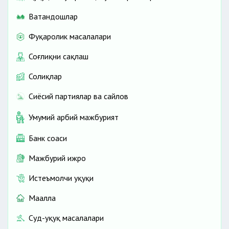
Ватандошлар
Фуқаролик масалалари
Соғлиқни сақлаш
Солиқлар
Сиёсий партиялар ва сайлов
Умумий ҳарбий мажбурият
Банк соҳаси
Мажбурий ижро
Истеъмолчи ҳуқуқи
Маҳалла
Суд-ҳуқуқ масалалари