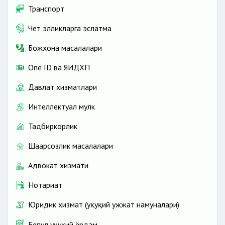
Транспорт
Чет элликларга эслатма
Божхона масалалари
One ID ва ЯИДХП
Давлат хизматлари
Интеллектуал мулк
Тадбиркорлик
Шаҳарсозлик масалалари
Адвокат хизмати
Нотариат
Юридик хизмат (ҳуқуқий ҳужжат намуналари)
Бепул ҳуқуқий ёрдам