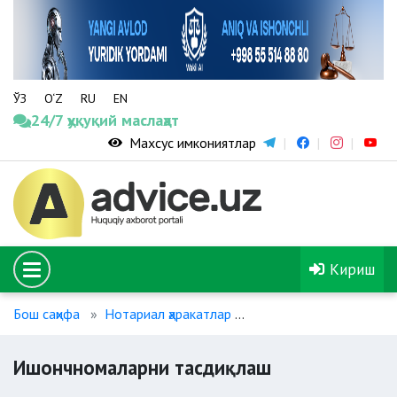
ЎЗ
O‘Z
RU
EN
24/7 ҳуқуқий маслаҳат
Махсус имкониятлар
Кириш
Бош саҳифа
Нотариал ҳаракатлар
Ишончномаларни тас
Ишончномаларни тасдиқлаш