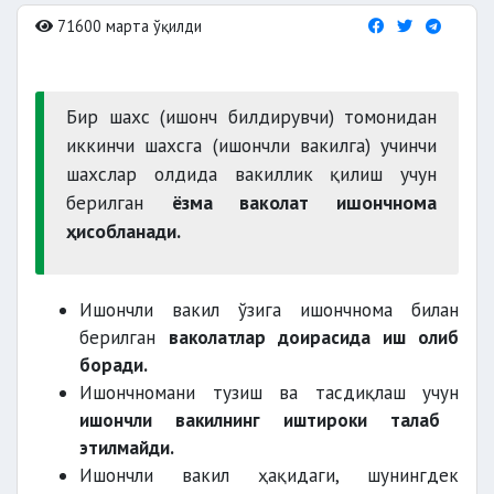
71600 марта ўқилди
Бир шахс (ишонч билдирувчи) томонидан
иккинчи шахсга (ишончли вакилга) учинчи
шахслар олдида вакиллик қилиш учун
берилган
ёзма ваколат ишончнома
ҳисобланади.
Ишончли вакил ўзига ишончнома билан
берилган
ваколатлар доирасида иш олиб
боради.
Ишончномани тузиш ва тасдиқлаш учун
ишончли вакилнинг иштироки талаб
этилмайди.
Ишончли вакил ҳақидаги, шунингдек