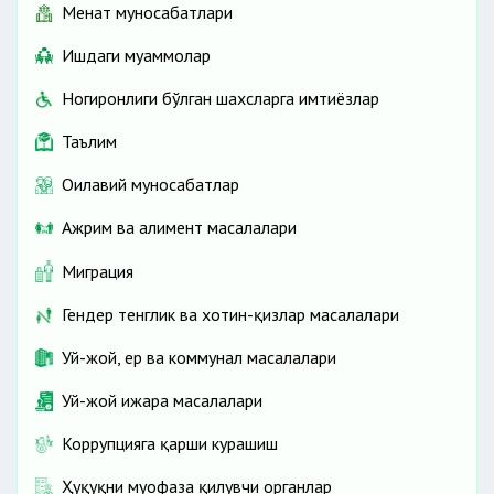
Меҳнат муносабатлари
Ишдаги муаммолар
Ногиронлиги бўлган шахсларга имтиёзлар
Таълим
Оилавий муносабатлар
Ажрим ва алимент масалалари
Миграция
Гендер тенглик ва хотин-қизлар масалалари
Уй-жой, ер ва коммунал масалалари
Уй-жой ижара масалалари
Коррупцияга қарши курашиш
Ҳуқуқни муҳофаза қилувчи органлар