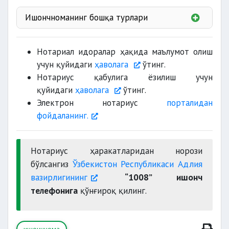
Ишончноманинг бошқа турлари
Нотариал идоралар ҳақида маълумот олиш
учун қуйидаги
ҳаволага
ўтинг.
Нотариус қабулига ёзилиш учун
қуйидаги
ҳаволага
ўтинг.
Электрон нотариус
порталидан
хат-хабарларни
фойдаланинг.
иш ҳақини
Нотариус ҳаракатларидан норози
муаллифлар
бўлсангиз
Ўзбекистон Республикаси Адлия
вазирлигининг
“1008” ишонч
пенсиялар
телефонига
қўнғироқ қилинг.