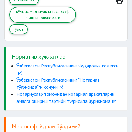
ишончнома
кўчмас мол-мулкни тасарруф
этиш ишончномаси
тўлов
Норматив ҳужжатлар
Ўзбекистон Республикасининг Фуқаролик кодекси
Ўзбекистон Республикасининг "Нотариат
тўғрисида"ги қонуни
Нотариуслар томонидан нотариал ҳаракатларни
нотариус томонидан
амалга ошириш тартиби тўғрисида йўриқнома
тасдиқланииши керак
муомалага лаёқатсиз
Мақола фойдали бўлдими?