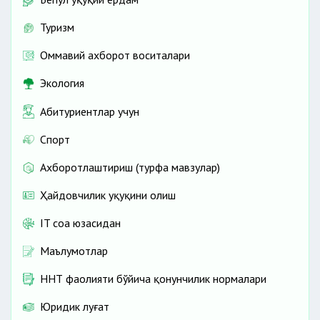
Туризм
Оммавий ахборот воситалари
Экология
Абитуриентлар учун
Спорт
Ахборотлаштириш (турфа мавзулар)
Ҳайдовчилик ҳуқуқини олиш
IT соҳа юзасидан
Маълумотлар
ННТ фаолияти бўйича қонунчилик нормалари
Юридик луғат